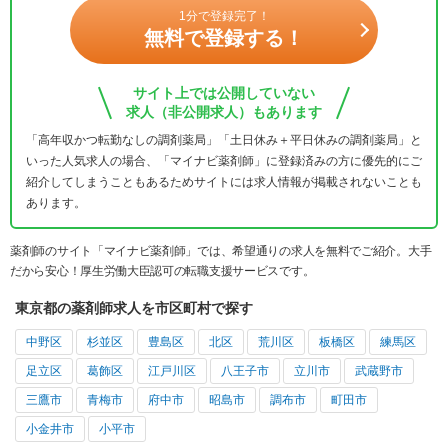
1分で登録完了！
無料で登録する！
サイト上では公開していない
求人（非公開求人）もあります
「高年収かつ転勤なしの調剤薬局」「土日休み＋平日休みの調剤薬局」と
いった人気求人の場合、「マイナビ薬剤師」に登録済みの方に優先的にご
紹介してしまうこともあるためサイトには求人情報が掲載されないことも
あります。
薬剤師のサイト「マイナビ薬剤師」では、希望通りの求人を無料でご紹介。大手
だから安心！厚生労働大臣認可の転職支援サービスです。
東京都の薬剤師求人を市区町村で探す
中野区
杉並区
豊島区
北区
荒川区
板橋区
練馬区
足立区
葛飾区
江戸川区
八王子市
立川市
武蔵野市
三鷹市
青梅市
府中市
昭島市
調布市
町田市
小金井市
小平市