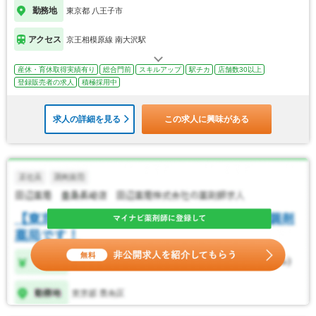
勤務地
東京都 八王子市
アクセス
京王相模原線 南大沢駅
産休・育休取得実績有り
総合門前
スキルアップ
駅チカ
店舗数30以上
登録販売者の求人
積極採用中
求人の詳細を見る
この求人に興味がある