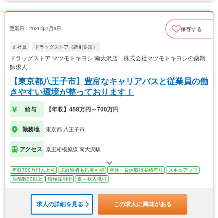
更新日：2026年7月3日
保存する
正社員
ドラッグストア（調剤併設）
ドラッグストア マツモトキヨシ 南大沢店 株式会社マツモトキヨシの薬剤
師求人
【東京都八王子市】豊富なキャリアパスと従業員の働
きやすい環境が整っております！
給与
【年収】458万円～700万円
勤務地
東京都 八王子市
アクセス
京王相模原線 南大沢駅
年収700万円以上可
未経験者も応募可能
産休・育休取得実績有り
スキルアップ
店舗数30以上
積極採用中
夏～秋入職可
求人の詳細を見る
この求人に興味がある