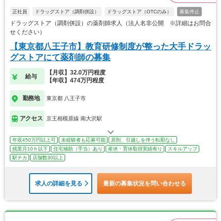
正社員
ドラッグストア（調剤併設）
ドラッグストア（OTCのみ）
募集停止
ドラッグストア（調剤併設）の薬剤師求人（法人名非公開 ※詳細はお問合
せください）
【東京都八王子市】教育研修制度が整った大手ドラッ
グストアにて薬剤師の募集
【月収】32.0万円程度
給与
【年収】474万円程度
勤務地
東京都 八王子市
アクセス
京王相模原線 南大沢駅
年収450万円以上可
未経験者も応募可能
原則、引越しを伴う転勤なし
残業月10ｈ以下
住宅補助（手当）あり
産休・育休取得実績有り
スキルアップ
駅チカ
店舗数30以上
求人の詳細を見る
最新の募集状況を問い合わせる