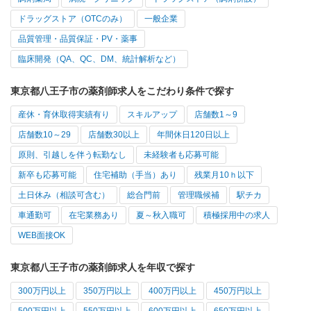
ドラッグストア（OTCのみ）
一般企業
品質管理・品質保証・PV・薬事
臨床開発（QA、QC、DM、統計解析など）
東京都八王子市の薬剤師求人をこだわり条件で探す
産休・育休取得実績有り
スキルアップ
店舗数1～9
店舗数10～29
店舗数30以上
年間休日120日以上
原則、引越しを伴う転勤なし
未経験者も応募可能
新卒も応募可能
住宅補助（手当）あり
残業月10ｈ以下
土日休み（相談可含む）
総合門前
管理職候補
駅チカ
車通勤可
在宅業務あり
夏～秋入職可
積極採用中の求人
WEB面接OK
東京都八王子市の薬剤師求人を年収で探す
300万円以上
350万円以上
400万円以上
450万円以上