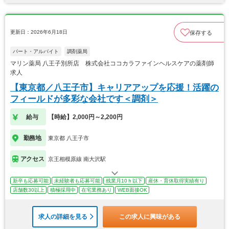
更新日：2026年6月18日
保存する
パート・アルバイト
調剤薬局
マリン薬局 八王子別所店 株式会社ココカラファインヘルスケアの薬剤師
求人
【東京都／八王子市】キャリアアップを応援！活躍の
フィールドが多彩な会社です＜調剤＞
給与
【時給】2,000円～2,200円
勤務地
東京都 八王子市
アクセス
京王相模原線 南大沢駅
新卒も応募可能
未経験者も応募可能
残業月10ｈ以下
産休・育休取得実績有り
店舗数30以上
積極採用中
在宅業務あり
WEB面接OK
求人の詳細を見る
この求人に興味がある