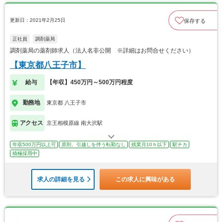
更新日：2021年2月25日
保存する
正社員
調剤薬局
調剤薬局の薬剤師求人（法人名非公開 ※詳細はお問合せください）
【東京都八王子市】
給与
【年収】450万円～500万円程度
勤務地
東京都 八王子市
アクセス
京王相模原線 南大沢駅
年収500万円以上可
原則、引越しを伴う転勤なし
残業月10ｈ以下
駅チカ
積極採用中
求人の詳細を見る
この求人に興味がある