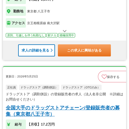
勤務地
東京都 八王子市
アクセス
京王相模原線 南大沢駅
原則、引越しを伴う転勤なし
駅チカ
積極採用中
求人の詳細を見る
この求人に興味がある
更新日：2026年5月25日
保存する
正社員
ドラッグストア（調剤併設）
ドラッグストア（OTCのみ）
ドラッグストア（調剤併設）の登録販売者の求人（法人名非公開 ※詳細は
お問合せください）
全国大手のドラッグストアチェーン/登録販売者の募
集（東京都八王子市）
給与
【月収】17.2万円