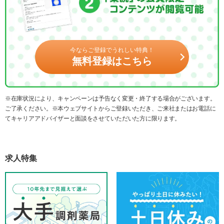
今ならご登録でうれしい特典！
無料登録はこちら
※在庫状況により、キャンペーンは予告なく変更・終了する場合がございます。
ご了承ください。※本ウェブサイトからご登録いただき、ご来社またはお電話に
てキャリアアドバイザーと面談をさせていただいた方に限ります。
求人特集