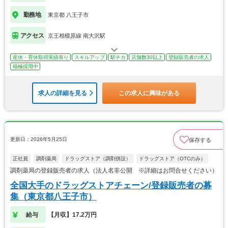
勤務地
東京都 八王子市
アクセス
京王相模原線 南大沢駅
産休・育休取得実績有り
スキルアップ
駅チカ
店舗数30以上
登録販売者の求人
積極採用中
求人の詳細を見る
この求人に興味がある
更新日：2026年5月25日
保存する
正社員
調剤薬局
ドラッグストア（調剤併設）
ドラッグストア（OTCのみ）
調剤薬局の登録販売者の求人（法人名非公開 ※詳細はお問合せください）
全国大手のドラッグストアチェーン/登録販売者の募
集（東京都八王子市）
給与
【月収】17.2万円