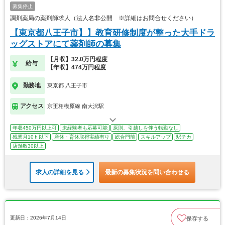
募集停止
調剤薬局の薬剤師求人（法人名非公開 ※詳細はお問合せください）
【東京都八王子市】】教育研修制度が整った大手ドラ
ッグストアにて薬剤師の募集
【月収】32.0万円程度
給与
【年収】474万円程度
勤務地
東京都 八王子市
アクセス
京王相模原線 南大沢駅
年収450万円以上可
未経験者も応募可能
原則、引越しを伴う転勤なし
残業月10ｈ以下
産休・育休取得実績有り
総合門前
スキルアップ
駅チカ
店舗数30以上
求人の詳細を見る
最新の募集状況を問い合わせる
更新日：2026年7月14日
保存する