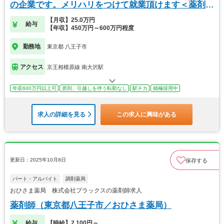
の企業です。メリハリをつけて就業頂けます＜薬剤師
＞
【月収】25.0万円
給与
【年収】450万円～600万円程度
勤務地
東京都 八王子市
アクセス
京王相模原線 南大沢駅
年収600万円以上可
原則、引越しを伴う転勤なし
駅チカ
積極採用中
求人の詳細を見る
この求人に興味がある
更新日：2025年10月8日
保存する
パート・アルバイト
調剤薬局
おひさま薬局 株式会社プラックスの薬剤師求人
薬剤師（東京都八王子市／おひさま薬局）
給与
【時給】2,100円～