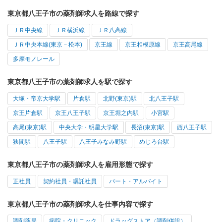
東京都八王子市の薬剤師求人を路線で探す
ＪＲ中央線
ＪＲ横浜線
ＪＲ八高線
ＪＲ中央本線(東京－松本)
京王線
京王相模原線
京王高尾線
多摩モノレール
東京都八王子市の薬剤師求人を駅で探す
大塚・帝京大学駅
片倉駅
北野(東京)駅
北八王子駅
京王片倉駅
京王八王子駅
京王堀之内駅
小宮駅
高尾(東京)駅
中央大学・明星大学駅
長沼(東京)駅
西八王子駅
狭間駅
八王子駅
八王子みなみ野駅
めじろ台駅
東京都八王子市の薬剤師求人を雇用形態で探す
正社員
契約社員・嘱託社員
パート・アルバイト
東京都八王子市の薬剤師求人を仕事内容で探す
調剤薬局
病院・クリニック
ドラッグストア（調剤併設）