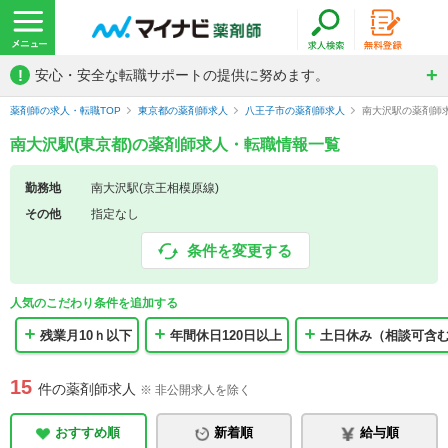
!
安心・安全な転職サポートの提供に努めます。
薬剤師の求人・転職TOP
東京都の薬剤師求人
八王子市の薬剤師求人
南大沢駅の薬剤師
南大沢駅(東京都)の薬剤師求人・転職情報一覧
勤務地
南大沢駅(京王相模原線)
その他
指定なし
条件を変更する
人気のこだわり条件を追加する
残業月10ｈ以下
年間休日120日以上
土日休み（相談可含
15
件の薬剤師求人
※ 非公開求人を除く
おすすめ順
新着順
給与順