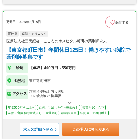
更新日：2025年7月15日
保存する
正社員
病院・クリニック
医療法人社団天紀会 こころのホスピタル町田の薬剤師求人
【東京都町田市】年間休日125日！働きやすい病院で
薬剤師募集です
給与
【年収】400万円～550万円
勤務地
東京都 町田市
京王相模原線 南大沢駅
アクセス
ＪＲ横浜線 相模原駅
年収550万円以上可
原則、引越しを伴う転勤なし
残業月10ｈ以下
産休・育休取得実績有り
車通勤可
積極採用中
年間休日120日以上
求人の詳細を見る
この求人に興味がある