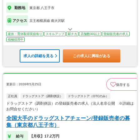
勤務地
東京都 八王子市
アクセス
京王相模原線 南大沢駅
産休・育休取得実績有り
スキルアップ
駅チカ
店舗数30以上
登録販売者の求人
積極採用中
求人の詳細を見る
この求人に興味がある
更新日：2026年5月25日
保存する
正社員
ドラッグストア（調剤併設）
ドラッグストア（OTCのみ）
ドラッグストア（調剤併設）の登録販売者の求人（法人名非公開 ※詳細は
お問合せください）
全国大手のドラッグストアチェーン/登録販売者の募
集（東京都八王子市）
給与
【月収】17.2万円