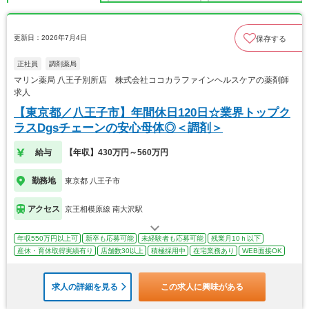
更新日：2026年7月4日
保存する
正社員
調剤薬局
マリン薬局 八王子別所店 株式会社ココカラファインヘルスケアの薬剤師
求人
【東京都／八王子市】年間休日120日☆業界トップク
ラスDgsチェーンの安心母体◎＜調剤＞
給与
【年収】430万円～560万円
勤務地
東京都 八王子市
アクセス
京王相模原線 南大沢駅
年収550万円以上可
新卒も応募可能
未経験者も応募可能
残業月10ｈ以下
産休・育休取得実績有り
店舗数30以上
積極採用中
在宅業務あり
WEB面接OK
求人の詳細を見る
この求人に興味がある