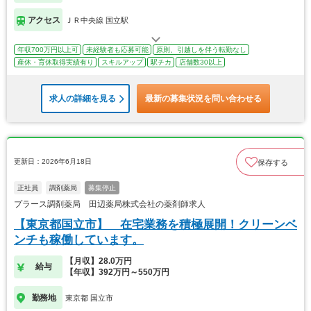
アクセス
ＪＲ中央線 国立駅
年収700万円以上可
未経験者も応募可能
原則、引越しを伴う転勤なし
産休・育休取得実績有り
スキルアップ
駅チカ
店舗数30以上
求人の詳細を見る
最新の募集状況を問い合わせる
更新日：2026年6月18日
保存する
正社員
調剤薬局
募集停止
プラース調剤薬局 田辺薬局株式会社の薬剤師求人
【東京都国立市】 在宅業務を積極展開！クリーンベ
ンチも稼働しています。
【月収】28.0万円
給与
【年収】392万円～550万円
勤務地
東京都 国立市