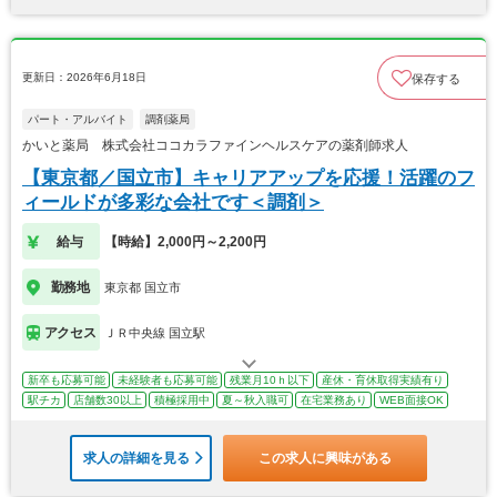
更新日：2026年6月18日
保存する
パート・アルバイト
調剤薬局
かいと薬局 株式会社ココカラファインヘルスケアの薬剤師求人
【東京都／国立市】キャリアアップを応援！活躍のフ
ィールドが多彩な会社です＜調剤＞
給与
【時給】2,000円～2,200円
勤務地
東京都 国立市
アクセス
ＪＲ中央線 国立駅
新卒も応募可能
未経験者も応募可能
残業月10ｈ以下
産休・育休取得実績有り
駅チカ
店舗数30以上
積極採用中
夏～秋入職可
在宅業務あり
WEB面接OK
求人の詳細を見る
この求人に興味がある