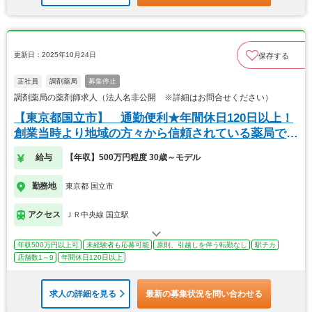
更新日：2025年10月24日
保存する
正社員
調剤薬局
募集停止
調剤薬局の薬剤師求人（法人名非公開 ※詳細はお問合せください）
【東京都国立市】 通勤便利★年間休日120日以上！
創業当時より地域の方々から信頼されている薬局です
◎
給与
【年収】500万円程度 30歳～モデル
勤務地
東京都 国立市
アクセス
ＪＲ中央線 国立駅
年収500万円以上可
未経験者も応募可能
原則、引越しを伴う転勤なし
駅チカ
店舗数1～9
年間休日120日以上
求人の詳細を見る
最新の募集状況を問い合わせる