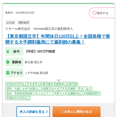
更新日：2026年6月18日
保存する
正社員
調剤薬局
クオール株式会社 nonowa国立店の薬剤師求人
【東京都国立市】年間休日120日以上！全国規模で展
開する大手調剤薬局にて薬剤師の募集！
給与
【年収】400万円程度
勤務地
東京都 国立市
アクセス
ＪＲ中央線 国立駅
年収400万円以上可
新卒も応募可能
未経験者も応募可能
原則、引越しを伴う転勤なし
残業月10ｈ以下
住宅補助（手当）あり
産休・育休取得実績有り
スキルアップ
駅チカ
店舗数30以上
積極採用中
年間休日120日以上
求人の詳細を見る
この求人に興味がある