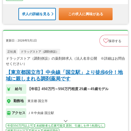
求人の詳細を見る
この求人に興味がある
更新日：2026年5月1日
保存する
正社員
ドラッグストア（調剤併設）
ドラッグストア（調剤併設）の薬剤師求人（法人名非公開 ※詳細はお問合
せください）
【東京都国立市】中央線「国立駅」より徒歩6分！地
域に親しまれる調剤薬局です
給与
【年収】450万円～550万円程度 25歳～45歳モデル
勤務地
東京都 国立市
アクセス
ＪＲ中央線 国立駅
年収550万円以上可
未経験者も応募可能
原則、引越しを伴う転勤なし
残業月10ｈ以下
駅チカ
積極採用中