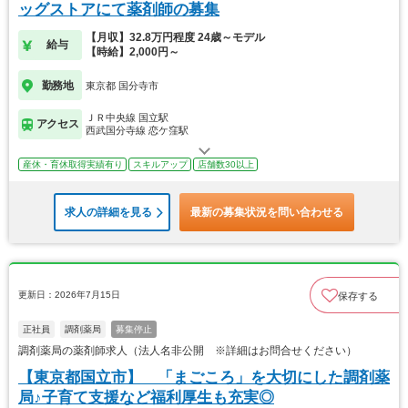
ッグストアにて薬剤師の募集
【月収】32.8万円程度 24歳～モデル
給与
【時給】2,000円～
勤務地
東京都 国分寺市
ＪＲ中央線 国立駅
アクセス
西武国分寺線 恋ケ窪駅
産休・育休取得実績有り
スキルアップ
店舗数30以上
求人の詳細を見る
最新の募集状況を問い合わせる
更新日：2026年7月15日
保存する
正社員
調剤薬局
募集停止
調剤薬局の薬剤師求人（法人名非公開 ※詳細はお問合せください）
【東京都国立市】 「まごころ」を大切にした調剤薬
局♪子育て支援など福利厚生も充実◎