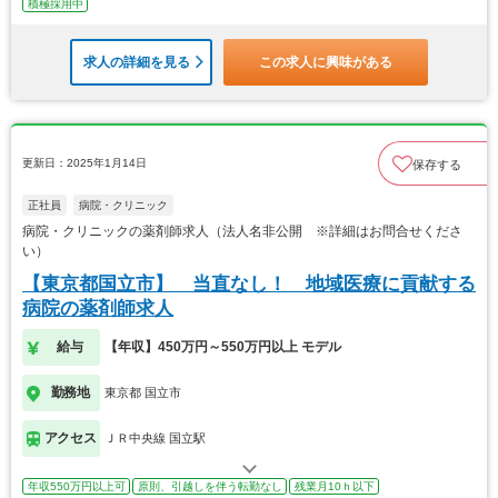
積極採用中
求人の詳細を見る
この求人に興味がある
更新日：2025年1月14日
保存する
正社員
病院・クリニック
病院・クリニックの薬剤師求人（法人名非公開 ※詳細はお問合せくださ
い）
【東京都国立市】 当直なし！ 地域医療に貢献する
病院の薬剤師求人
給与
【年収】450万円～550万円以上 モデル
勤務地
東京都 国立市
アクセス
ＪＲ中央線 国立駅
年収550万円以上可
原則、引越しを伴う転勤なし
残業月10ｈ以下