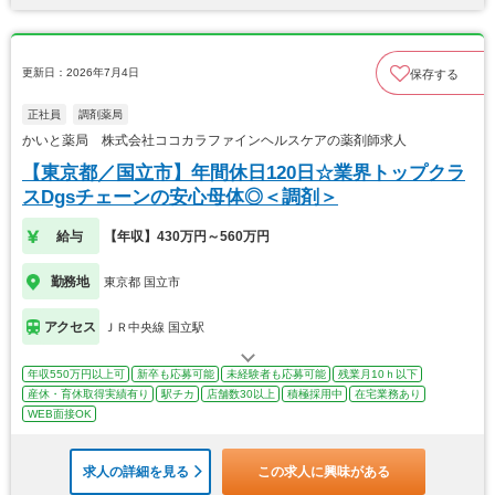
更新日：2026年7月4日
保存する
正社員
調剤薬局
かいと薬局 株式会社ココカラファインヘルスケアの薬剤師求人
【東京都／国立市】年間休日120日☆業界トップクラ
スDgsチェーンの安心母体◎＜調剤＞
給与
【年収】430万円～560万円
勤務地
東京都 国立市
アクセス
ＪＲ中央線 国立駅
年収550万円以上可
新卒も応募可能
未経験者も応募可能
残業月10ｈ以下
産休・育休取得実績有り
駅チカ
店舗数30以上
積極採用中
在宅業務あり
WEB面接OK
求人の詳細を見る
この求人に興味がある