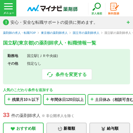
!
安心・安全な転職サポートの提供に努めます。
薬剤師の求人・転職TOP
東京都の薬剤師求人
国立市の薬剤師求人
国立駅の薬剤師求人
国立駅(東京都)の薬剤師求人・転職情報一覧
勤務地
国立駅(ＪＲ中央線)
その他
指定なし
条件を変更する
人気のこだわり条件を追加する
残業月10ｈ以下
年間休日120日以上
土日休み（相談可含
33
件の薬剤師求人
※ 非公開求人を除く
おすすめ順
新着順
給与順