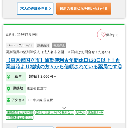
求人の詳細を見る
最新の募集状況を問い合わせる
更新日：2026年1月16日
保存する
パート・アルバイト
調剤薬局
募集停止
調剤薬局の薬剤師求人（法人名非公開 ※詳細はお問合せください）
【東京都国立市】通勤便利★年間休日120日以上！創
業当時より地域の方々から信頼されている薬局です◎
給与
【時給】2,000円～
勤務地
東京都 国立市
アクセス
ＪＲ中央線 国立駅
未経験者も応募可能
原則、引越しを伴う転勤なし
駅チカ
店舗数1～9
年間休日120日以上