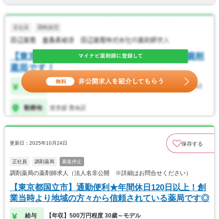
更新日：2025年10月24日
保存する
正社員
調剤薬局
募集停止
調剤薬局の薬剤師求人（法人名非公開 ※詳細はお問合せください）
【東京都国立市】通勤便利★年間休日120日以上！創
業当時より地域の方々から信頼されている薬局です◎
給与
【年収】500万円程度 30歳～モデル