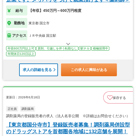
給与
【年収】450万円～600万円程度
勤務地
東京都 国立市
アクセス
ＪＲ中央線 国立駅
年収600万円以上可
原則、引越しを伴う転勤なし
駅チカ
積極採用中
年間休日120日以上
求人の詳細を見る
この求人に興味がある
更新日：2026年6月18日
保存する
正社員
調剤薬局
調剤薬局の登録販売者の求人（法人名非公開 ※詳細はお問合せください）
【東京都国分寺市】登録販売者募集！調剤薬局併設型
のドラッグストアを首都圏各地域に132店舗を展開！