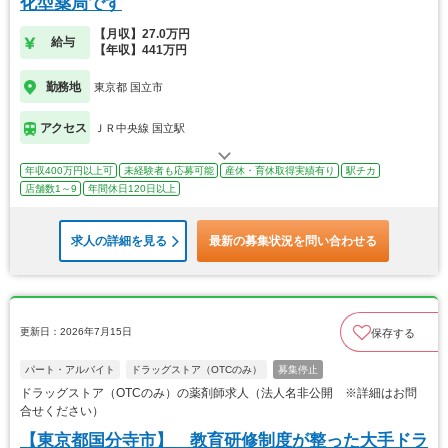
化型薬局です
【月収】27.0万円
給与
【年収】441万円
勤務地
東京都 国立市
アクセス
ＪＲ中央線 国立駅
年収400万円以上可
未経験者も応募可能
産休・育休取得実績有り
駅チカ
店舗数1～9
年間休日120日以上
求人の詳細を見る
最新の募集状況を問い合わせる
更新日：2026年7月15日
保存する
パート・アルバイト
ドラッグストア（OTCのみ）
募集停止
ドラッグストア（OTCのみ）の薬剤師求人（法人名非公開 ※詳細はお問
合せください）
【東京都国分寺市】 教育研修制度が整った大手ドラ