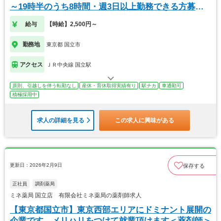
～19時半のうち8時間・週3日以上勤務できる方募集
中
給与
【時給】2,500円～
勤務地
東京都 国立市
アクセス
ＪＲ中央線 国立駅
原則、引越しを伴う転勤なし
産休・育休取得実績有り
駅チカ
車通勤可
積極採用中
求人の詳細を見る
この求人に興味がある
更新日：2026年2月9日
保存する
正社員
調剤薬局
ミネ薬局 国立店 有限会社ミネ薬局の薬剤師求人
【東京都国立市】東京西部エリアにドミナント展開の
企業です。メリハリをつけて就業頂けます＜薬剤師＞