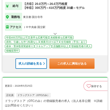
【月収】20.0万円～26.0万円程度
給与
【年収】300万円～410万円程度 30歳～モデル
勤務地
東京都 国分寺市
アクセス
ＪＲ中央線 国立駅
年収400万円以上可
新卒も応募可能
未経験者も応募可能
原則、引越しを伴う転勤なし
残業月10ｈ以下
住宅補助（手当）あり
産休・育休取得実績有り
スキルアップ
店舗数30以上
登録販売者の求人
積極採用中
求人の詳細を見る
この求人に興味がある
更新日：2026年5月25日
保存する
正社員
ドラッグストア（OTCのみ）
ドラッグストア（OTCのみ）の登録販売者の求人（法人名非公開 ※詳細
はお問合せください）