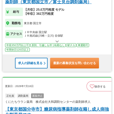
薬剤師（東京都国立市／富士見台調剤薬局）
【月収】25.0万円程度 モデル
給与
【年収】382万円程度
勤務地
東京都 国立市
ＪＲ中央線 国立駅
アクセス
ＪＲ南武線(川崎－立川) 谷保駅
年収350万円以上可
原則、引越しを伴う転勤なし
駅チカ
車通勤可
年間休日120日以上
求人の詳細を見る
最新の募集状況を問い合わせる
更新日：2026年7月16日
保存する
正社員
調剤薬局
募集停止
くにたちウラン薬局 株式会社大和調剤センターの薬剤師求人
【東京都国分寺市】糖尿病指導薬剤師在籍し成人病強