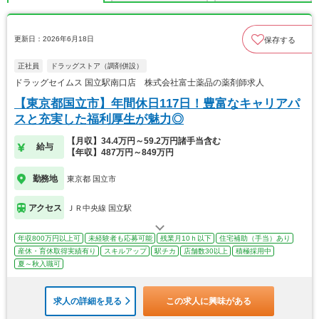
更新日：2026年6月18日
保存する
正社員
ドラッグストア（調剤併設）
ドラッグセイムス 国立駅南口店 株式会社富士薬品の薬剤師求人
【東京都国立市】年間休日117日！豊富なキャリアパ
スと充実した福利厚生が魅力◎
【月収】34.4万円～59.2万円諸手当含む
給与
【年収】487万円～849万円
勤務地
東京都 国立市
アクセス
ＪＲ中央線 国立駅
年収800万円以上可
未経験者も応募可能
残業月10ｈ以下
住宅補助（手当）あり
産休・育休取得実績有り
スキルアップ
駅チカ
店舗数30以上
積極採用中
夏～秋入職可
求人の詳細を見る
この求人に興味がある