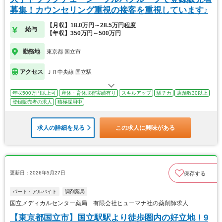
募集！カウンセリング重視の接客を重視しています♪
【月収】18.0万円～28.5万円程度
給与
【年収】350万円～500万円
勤務地
東京都 国立市
アクセス
ＪＲ中央線 国立駅
年収500万円以上可
産休・育休取得実績有り
スキルアップ
駅チカ
店舗数30以上
登録販売者の求人
積極採用中
求人の詳細を見る
この求人に興味がある
更新日：2026年5月27日
保存する
パート・アルバイト
調剤薬局
国立メディカルセンター薬局 有限会社ヒューマナ社の薬剤師求人
【東京都国立市】国立駅駅より徒歩圏内の好立地！9