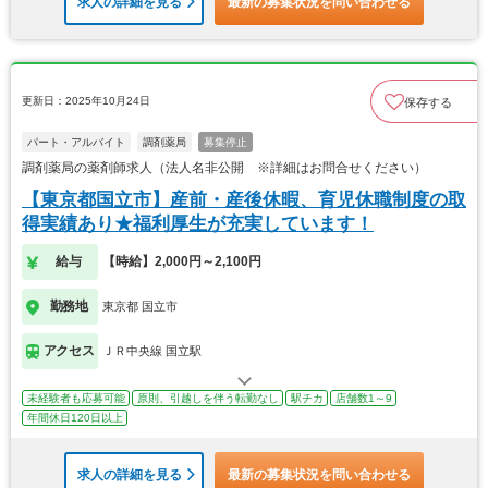
求人の詳細を見る
最新の募集状況を問い合わせる
更新日：2025年10月24日
保存する
パート・アルバイト
調剤薬局
募集停止
調剤薬局の薬剤師求人（法人名非公開 ※詳細はお問合せください）
【東京都国立市】産前・産後休暇、育児休職制度の取
得実績あり★福利厚生が充実しています！
給与
【時給】2,000円～2,100円
勤務地
東京都 国立市
アクセス
ＪＲ中央線 国立駅
未経験者も応募可能
原則、引越しを伴う転勤なし
駅チカ
店舗数1～9
年間休日120日以上
求人の詳細を見る
最新の募集状況を問い合わせる