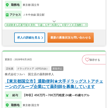
勤務地
東京都 国立市
アクセス
ＪＲ中央線 国立駅
未経験者も応募可能
原則、引越しを伴う転勤なし
駅チカ
店舗数1～9
求人の詳細を見る
最新の募集状況を問い合わせる
更新日：2026年6月18日
保存する
正社員
ドラッグストア（OTCのみ）
募集停止
株式会社ツルハ 国立店の薬剤師求人
【東京都国立市】通勤便利★大手ドラッグストアチェ
ーンのグループ企業にて薬剤師を募集しています
給与
【年収】450万円～700万円程度 24歳～45歳モデル
勤務地
東京都 国立市