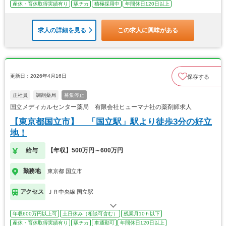
産休・育休取得実績有り
駅チカ
積極採用中
年間休日120日以上
求人の詳細を見る
この求人に興味がある
更新日：2026年4月16日
保存する
正社員
調剤薬局
募集停止
国立メディカルセンター薬局 有限会社ヒューマナ社の薬剤師求人
【東京都国立市】 「国立駅」駅より徒歩3分の好立
地！
給与
【年収】500万円～600万円
勤務地
東京都 国立市
アクセス
ＪＲ中央線 国立駅
年収600万円以上可
土日休み（相談可含む）
残業月10ｈ以下
産休・育休取得実績有り
駅チカ
車通勤可
年間休日120日以上