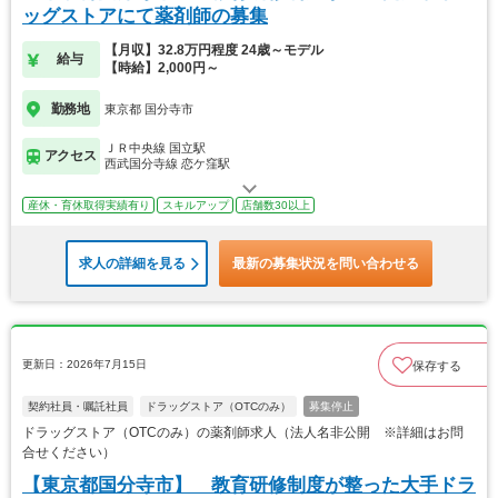
ッグストアにて薬剤師の募集
【月収】32.8万円程度 24歳～モデル
給与
【時給】2,000円～
勤務地
東京都 国分寺市
ＪＲ中央線 国立駅
アクセス
西武国分寺線 恋ケ窪駅
産休・育休取得実績有り
スキルアップ
店舗数30以上
求人の詳細を見る
最新の募集状況を問い合わせる
更新日：2026年7月15日
保存する
契約社員・嘱託社員
ドラッグストア（OTCのみ）
募集停止
ドラッグストア（OTCのみ）の薬剤師求人（法人名非公開 ※詳細はお問
合せください）
【東京都国分寺市】 教育研修制度が整った大手ドラ