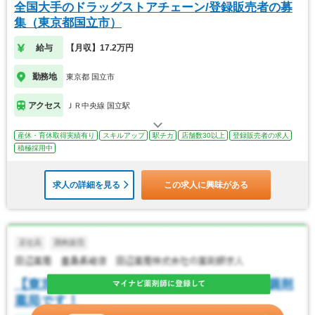
全国大手のドラッグストアチェーン/登録販売者の募
集（東京都国立市）
給与
【月収】17.2万円
勤務地
東京都 国立市
アクセス
ＪＲ中央線 国立駅
産休・育休取得実績有り
スキルアップ
駅チカ
店舗数30以上
登録販売者の求人
積極採用中
求人の詳細を見る
この求人に興味がある