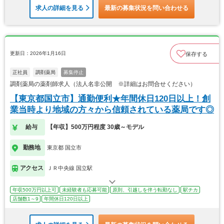
求人の詳細を見る
最新の募集状況を問い合わせる
更新日：2026年1月16日
保存する
正社員
調剤薬局
募集停止
調剤薬局の薬剤師求人（法人名非公開 ※詳細はお問合せください）
【東京都国立市】通勤便利★年間休日120日以上！創
業当時より地域の方々から信頼されている薬局です◎
給与
【年収】500万円程度 30歳～モデル
勤務地
東京都 国立市
アクセス
ＪＲ中央線 国立駅
年収500万円以上可
未経験者も応募可能
原則、引越しを伴う転勤なし
駅チカ
店舗数1～9
年間休日120日以上