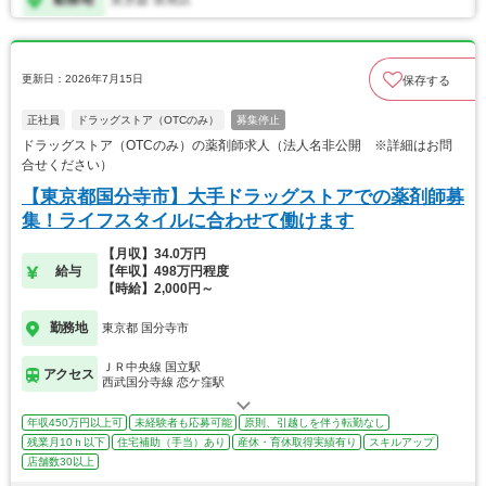
更新日：2026年7月15日
保存する
正社員
ドラッグストア（OTCのみ）
募集停止
ドラッグストア（OTCのみ）の薬剤師求人（法人名非公開 ※詳細はお問
合せください）
【東京都国分寺市】大手ドラッグストアでの薬剤師募
集！ライフスタイルに合わせて働けます
【月収】34.0万円
給与
【年収】498万円程度
【時給】2,000円～
勤務地
東京都 国分寺市
ＪＲ中央線 国立駅
アクセス
西武国分寺線 恋ケ窪駅
年収450万円以上可
未経験者も応募可能
原則、引越しを伴う転勤なし
残業月10ｈ以下
住宅補助（手当）あり
産休・育休取得実績有り
スキルアップ
店舗数30以上