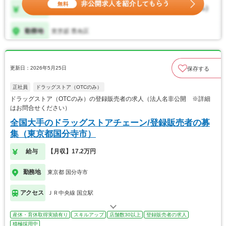
更新日：2026年5月25日
保存する
正社員
ドラッグストア（OTCのみ）
ドラッグストア（OTCのみ）の登録販売者の求人（法人名非公開 ※詳細
はお問合せください）
全国大手のドラッグストアチェーン/登録販売者の募
集（東京都国分寺市）
給与
【月収】17.2万円
勤務地
東京都 国分寺市
アクセス
ＪＲ中央線 国立駅
産休・育休取得実績有り
スキルアップ
店舗数30以上
登録販売者の求人
積極採用中