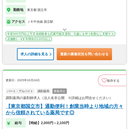
勤務地
東京都 国立市
アクセス
ＪＲ中央線 国立駅
年収500万円以上可
未経験者も応募可能
原則、引越しを伴う転勤なし
駅チカ
店舗数1～9
年間休日120日以上
求人の詳細を見る
最新の募集状況を問い合わせる
更新日：2025年10月24日
保存する
パート・アルバイト
調剤薬局
募集停止
調剤薬局の薬剤師求人（法人名非公開 ※詳細はお問合せください）
【東京都国立市】通勤便利！創業当時より地域の方々
から信頼されている薬局です◎
給与
【時給】2,000円～2,100円