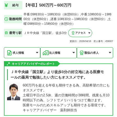
【年収】500万円～600万円
給与
早番:09時30分～18時30分（休憩60分）,中番:10時00分～19時
勤務時間
00分（休憩60分）,遅番:10時30分～19時30分（休憩60分）,土
曜:09時00分～15時00分（休憩0分）
最寄り駅
ＪＲ中央線「国立駅」 徒歩3分
アクセス
更新日：2026/04/16 求人番号：458007
求人情報
法人情報
類似の求人
キャリアアドバイザーのレポート
ＪＲ中央線「国立駅」より徒歩3分の好立地にある医療モ
ールの薬局で勉強したい方にもオススメです。
600万円を超える年収も期待できる為、高額希望の方にも
オススメです。
土曜日半日の2.5休、週の労働時間が38時間。残業も月10
時間以下の為、シフトでメリハリをつけて働けます。
医療モールのためスキルアップも期待できる環境です。
キャリアアドバイザー 薬剤師担当