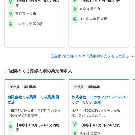
【年収】450万円～600万円程
【年収】430万円～560万円
度
東京都 国立市
東京都 国立市
ＪＲ中央線 国立駅
ＪＲ中央線 国立駅
国立市(東京都)エリアの薬剤師求人をもっと見る
近隣の同じ路線の別の薬剤師求人
正社員
調剤薬局
正社員
調剤薬局
有限会社ミネ薬局 ミネ薬局 国
株式会社ココカラファインヘルス
立店
ケア かいと薬局
【東京都／国立市】病院門前の薬局
ホワイト500認定のクリーンな環
で勉強ができる環境…
境。身だしなみの自…
【年収】450万円～600万円程
【年収】430万円～560万円
度
東京都 国立市