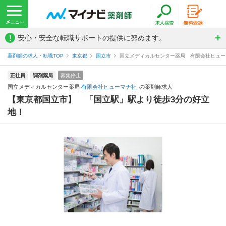
!
安心・安全な転職サポートの提供に努めます。
薬剤師の求人・転職TOP
東京都
国立市
国立メディカルセンター薬局 有限会社ヒュー
正社員
調剤薬局
募集停止
国立メディカルセンター薬局
有限会社ヒューマナ社
の薬剤師求人
【東京都国立市】 「国立駅」駅より徒歩3分の好立
地！