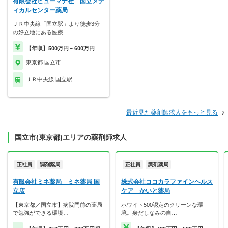
有限会社ヒューマナ社 国立メデ
ィカルセンター薬局
ＪＲ中央線「国立駅」より徒歩3分
の好立地にある医療…
【年収】500万円～600万円
東京都 国立市
ＪＲ中央線 国立駅
最近見た薬剤師求人をもっと見る
国立市(東京都)エリアの薬剤師求人
正社員
調剤薬局
正社員
調剤薬局
有限会社ミネ薬局 ミネ薬局 国
株式会社ココカラファインヘルス
立店
ケア かいと薬局
【東京都／国立市】病院門前の薬局
ホワイト500認定のクリーンな環
で勉強ができる環境…
境。身だしなみの自…