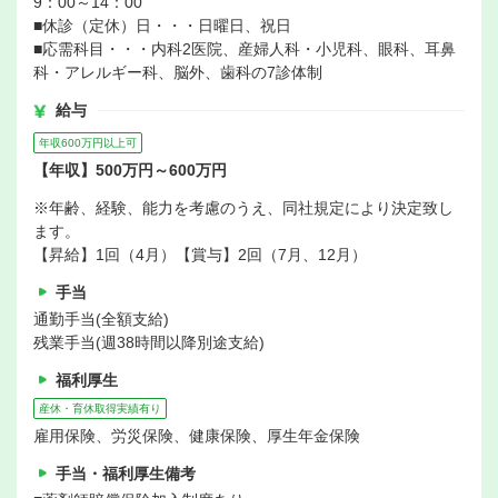
9：00～14：00
■休診（定休）日・・・日曜日、祝日
■応需科目・・・内科2医院、産婦人科・小児科、眼科、耳鼻
科・アレルギー科、脳外、歯科の7診体制
給与
年収600万円以上可
【年収】500万円～600万円
※年齢、経験、能力を考慮のうえ、同社規定により決定致し
ます。
【昇給】1回（4月）【賞与】2回（7月、12月）
手当
通勤手当(全額支給)
残業手当(週38時間以降別途支給)
福利厚生
産休・育休取得実績有り
雇用保険、労災保険、健康保険、厚生年金保険
手当・福利厚生備考