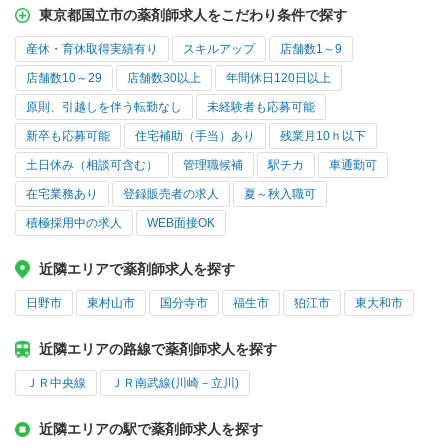
東京都国立市の薬剤師求人をこだわり条件で探す
産休・育休取得実績有り
スキルアップ
店舗数1～9
店舗数10～29
店舗数30以上
年間休日120日以上
原則、引越しを伴う転勤なし
未経験者も応募可能
新卒も応募可能
住宅補助（手当）あり
残業月10ｈ以下
土日休み（相談可含む）
管理職候補
駅チカ
車通勤可
在宅業務あり
登録販売者の求人
夏～秋入職可
積極採用中の求人
WEB面接OK
近隣エリアで薬剤師求人を探す
日野市
東村山市
国分寺市
福生市
狛江市
東大和市
近隣エリアの路線で薬剤師求人を探す
ＪＲ中央線
ＪＲ南武線(川崎－立川)
近隣エリアの駅で薬剤師求人を探す