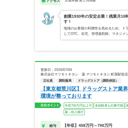
京成本線 新三河島駅
アクセス
創業1930年の安定企業！残業月1
す！
地域のお客様の利便性を高めるため、ド
じてOTC、在宅、管理薬剤師、マネジメ
更新日：2026/07/04
株式会社マツモトキヨシ 薬 マツモトキヨシ 町屋駅前
正社員
調剤薬局
ドラッグストア（調剤併設）
【東京都荒川区】ドラッグストア業界
環境が整っております
注目ポイント
年収700万円以上可
未経験者も応募可能
夏～秋入職可
【年収】458万円～700万円
給与