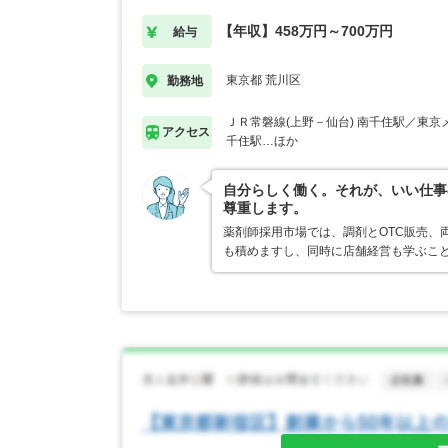
【年収】458万円～700万円
給与
東京都 荒川区
勤務地
ＪＲ常磐線(上野－仙台) 南千住駅／東京
アクセス
千住駅…ほか
自分らしく働く。それが、いい仕事
尊重します。
薬剤師採用市場では、調剤とOTC販売、
も積めますし、同時に店舗経営も学ぶこ