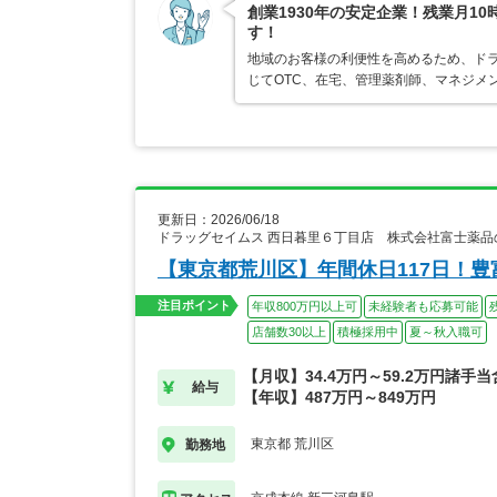
創業1930年の安定企業！残業月1
す！
地域のお客様の利便性を高めるため、ド
じてOTC、在宅、管理薬剤師、マネジメ
更新日：2026/06/18
ドラッグセイムス 西日暮里６丁目店 株式会社富士薬品
【東京都荒川区】年間休日117日！
注目ポイント
年収800万円以上可
未経験者も応募可能
店舗数30以上
積極採用中
夏～秋入職可
【月収】34.4万円～59.2万円諸手
給与
【年収】487万円～849万円
東京都 荒川区
勤務地