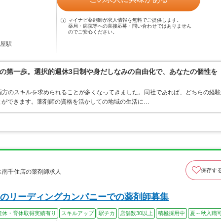
マイナビ薬剤師が求人情報を無料でご提供します。
薬局・病院等への直接応募・問い合わせではありません
のでご安心ください。
町屋駅
の第一歩。選択的週休3日制や身だしなみの自由化で、あなたの個性を
両方のスキルを求められることが多くなってきました。同社であれば、どちらの経験
とができます。薬剤師の資格を活かしての地域の生活に…
保存す
ラス南千住店の薬剤師求人
のリーディングカンパニーでの薬剤師募集
産休・育休取得実績有り
スキルアップ
駅チカ
店舗数30以上
積極採用中
夏～秋入職