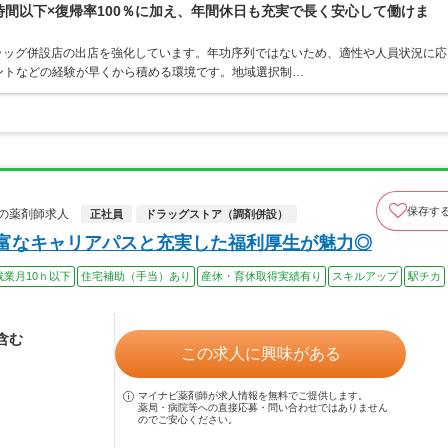
0時間以下×復帰率100％に加え、年間休日も充実で長く安心して働けま
ラッグ併設店の出店を強化しています。年功序列ではないため、適性や人員状況に応
ントなどの経験が早くから積める環境です。地域選択制…
保存す
の薬剤師求人
正社員
ドラッグストア（調剤併設）
豊富なキャリアパスと充実した福利厚生が魅力◎
残業月10ｈ以下
住宅補助（手当）あり
産休・育休取得実績有り
スキルアップ
駅チカ
当含む
この求人に興味がある
マイナビ薬剤師が求人情報を無料でご提供します。
薬局・病院等への直接応募・問い合わせではありません
のでご安心ください。