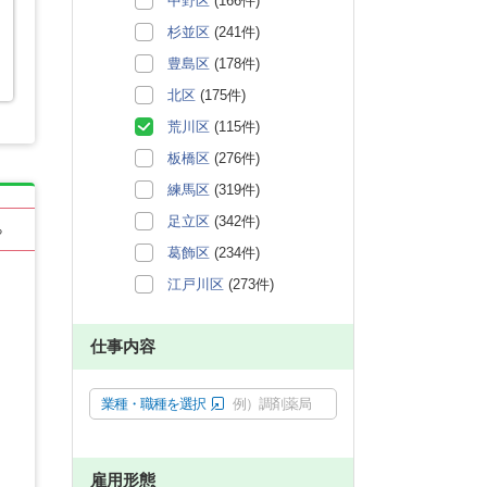
中野区
(166件)
杉並区
(241件)
豊島区
(178件)
北区
(175件)
荒川区
(115件)
板橋区
(276件)
練馬区
(319件)
足立区
(342件)
る
葛飾区
(234件)
江戸川区
(273件)
仕事内容
業種・職種を選択
例）調剤薬局
雇用形態