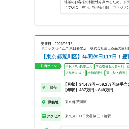
地域のお客様の利便性を高めるため、ド
じてOTC、在宅、管理薬剤師、マネジメ
更新日：2026/06/18
ドラッグセイムス 東日暮里店 株式会社富士薬品の薬剤
【東京都荒川区】年間休日117日！
注目ポイント
年収800万円以上可
未経験者も応募可能
店舗数30以上
積極採用中
夏～秋入職可
【月収】34.4万円～59.2万円諸手
給与
【年収】487万円～849万円
東京都 荒川区
勤務地
東京メトロ日比谷線 三ノ輪駅
アクセス