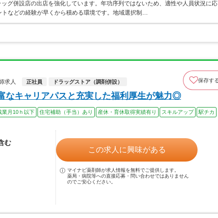
ラッグ併設店の出店を強化しています。年功序列ではないため、適性や人員状況に応
ントなどの経験が早くから積める環境です。地域選択制…
保存す
師求人
正社員
ドラッグストア（調剤併設）
豊富なキャリアパスと充実した福利厚生が魅力◎
残業月10ｈ以下
住宅補助（手当）あり
産休・育休取得実績有り
スキルアップ
駅チカ
当含む
この求人に興味がある
マイナビ薬剤師が求人情報を無料でご提供します。
薬局・病院等への直接応募・問い合わせではありません
のでご安心ください。