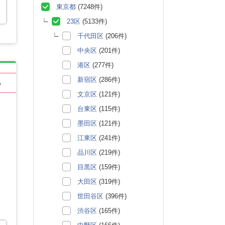
東京都
(7248件)
23区
(5133件)
千代田区
(206件)
中央区
(201件)
港区
(277件)
新宿区
(286件)
る
文京区
(121件)
台東区
(115件)
墨田区
(121件)
江東区
(241件)
品川区
(219件)
目黒区
(159件)
大田区
(319件)
世田谷区
(396件)
渋谷区
(165件)