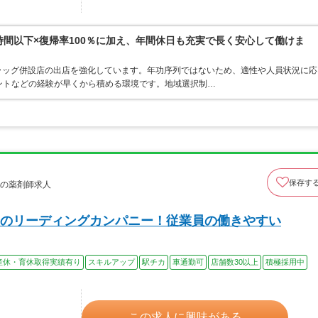
0時間以下×復帰率100％に加え、年間休日も充実で長く安心して働けま
ラッグ併設店の出店を強化しています。年功序列ではないため、適性や人員状況に応
ントなどの経験が早くから積める環境です。地域選択制…
保存す
店の薬剤師求人
のリーディングカンパニー！従業員の働きやすい
産休・育休取得実績有り
スキルアップ
駅チカ
車通勤可
店舗数30以上
積極採用中
この求人に興味がある