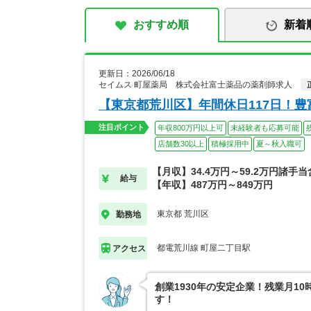
おすすめ順
新着
更新日：2026/06/18
セイムス 町屋薬局 株式会社富士薬品の薬剤師求人
【東京都荒川区】年間休日117日！
注目ポイント
年収800万円以上可
未経験者も応募可能
店舗数30以上
積極採用中
夏～秋入職可
【月収】34.4万円～59.2万円諸手
給与
【年収】487万円～849万円
東京都 荒川区
勤務地
都電荒川線 町屋二丁目駅
アクセス
創業1930年の安定企業！残業月1
す！