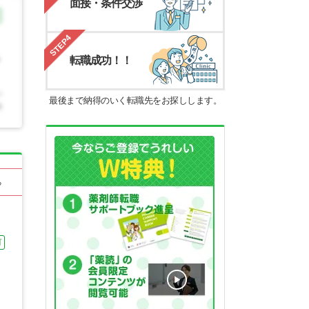
面接・条件交渉
STEP4
転職成功！！
最後まで納得のいく転職先をお探しします。
る
可