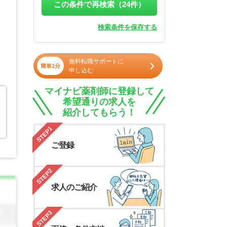
この条件で再検索（
24
件）
検索条件を保存する
無料転職サポートに
簡単1分
申し込む
マイナビ薬剤師に登録して
希望通りの求人を
紹介してもらう！
STEP1
ご登録
STEP2
求人のご紹介
STEP3