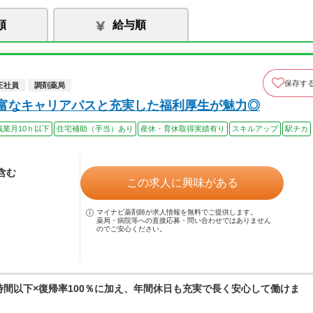
順
給与順
保存す
正社員
調剤薬局
豊富なキャリアパスと充実した福利厚生が魅力◎
残業月10ｈ以下
住宅補助（手当）あり
産休・育休取得実績有り
スキルアップ
駅チカ
当含む
この求人に興味がある
マイナビ薬剤師が求人情報を無料でご提供します。
薬局・病院等への直接応募・問い合わせではありません
のでご安心ください。
0時間以下×復帰率100％に加え、年間休日も充実で長く安心して働けま