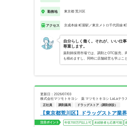
東京都 荒川区
勤務地
京成本線 町屋駅／東京メトロ千代田線 
アクセス
自分らしく働く。それが、いい仕事
尊重します。
薬剤師採用市場では、調剤とOTC販売、
も積めますし、同時に店舗経営も学ぶこ
更新日：2026/07/03
株式会社マツモトキヨシ 薬 マツモトキヨシ LaLaテ
正社員
調剤薬局
ドラッグストア（調剤併設）
【東京都荒川区】ドラッグストア業界
注目ポイント
年収700万円以上可
未経験者も応募可能