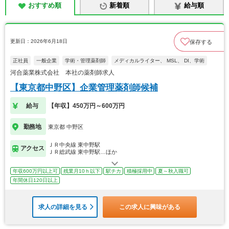
おすすめ順
新着順
給与順
更新日：2026年6月18日
保存する
正社員
一般企業
学術・管理薬剤師
メディカルライター、 MSL、 DI、学術
河合薬業株式会社 本社の薬剤師求人
【東京都中野区】企業管理薬剤師候補
給与
【年収】450万円～600万円
勤務地
東京都 中野区
ＪＲ中央線 東中野駅
アクセス
ＪＲ総武線 東中野駅…ほか
年収600万円以上可
残業月10ｈ以下
駅チカ
積極採用中
夏～秋入職可
年間休日120日以上
求人の詳細を見る
この求人に興味がある