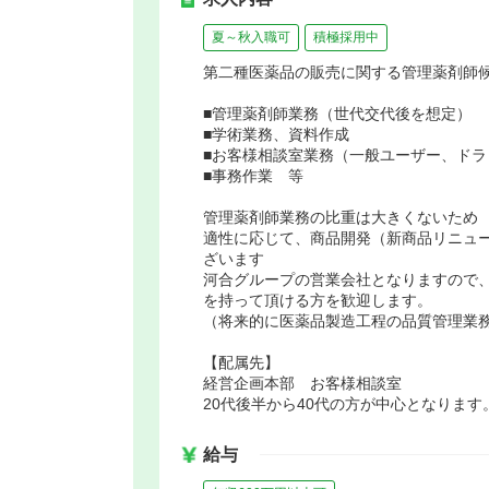
夏～秋入職可
積極採用中
第二種医薬品の販売に関する管理薬剤師
■管理薬剤師業務（世代交代後を想定）
■学術業務、資料作成
■お客様相談室業務（一般ユーザー、ド
■事務作業 等
管理薬剤師業務の比重は大きくないため
適性に応じて、商品開発（新商品リニュ
ざいます
河合グループの営業会社となりますので
を持って頂ける方を歓迎します。
（将来的に医薬品製造工程の品質管理業
【配属先】
経営企画本部 お客様相談室
20代後半から40代の方が中心となります
給与