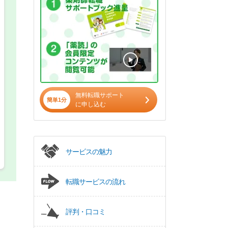
希望の働き方
必須
正社員
パート(週4日～5日)
無料転職サポート
簡単1分
に申し込む
サービスの魅力
転職サービスの流れ
評判・口コミ