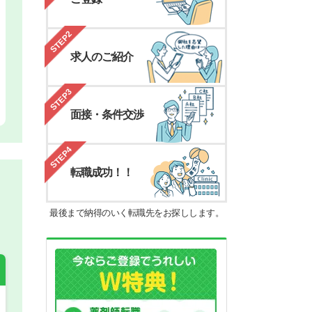
STEP2
求人のご紹介
STEP3
面接・条件交渉
STEP4
転職成功！！
最後まで納得のいく転職先をお探しします。