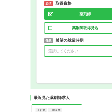
取得資格
必須
薬剤師
薬剤師取得見込
取得予定年
希望の就業時期
必須
任意
年 3月
最近見た薬剤師求人
正社員
一般企業