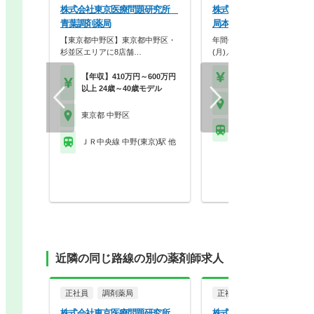
株式会社東京医療問題研究所
株式会社なごみ薬局 なご
青葉調剤薬局
局本店
【東京都中野区】東京都中野区・
年間休日120日／平均残業5
杉並区エリアに8店舗…
(月)／18時終業…
【年収】410万円～600万円
【年収】450万円～55
以上 24歳～40歳モデル
東京都 中野区
東京都 中野区
ＪＲ中央線 中野(東京)
ＪＲ中央線 中野(東京)駅 他
近隣の同じ路線の別の薬剤師求人
正社員
調剤薬局
正社員
調剤薬局
株式会社東京医療問題研究所
株式会社なごみ薬局 なご