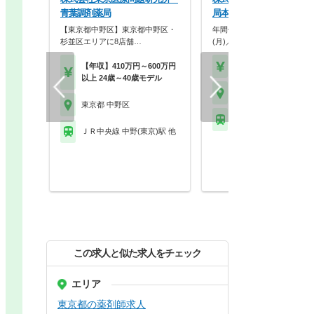
青葉調剤薬局
局本店
【東京都中野区】東京都中野区・
年間休日120日／平均残業5
杉並区エリアに8店舗…
(月)／18時終業…
【年収】410万円～600万円
【年収】450万円～55
以上 24歳～40歳モデル
東京都 中野区
東京都 中野区
ＪＲ中央線 中野(東京)
ＪＲ中央線 中野(東京)駅 他
この求人と似た求人をチェック
エリア
東京都の薬剤師求人