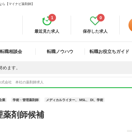
集なら【マイナビ薬剤師】
1
0
最近見た求人
保存した求人
転職相談会
転職ノウハウ
転職お役立ちガイド
努めます。
株式会社 本社の薬剤師求人
企業
学術・管理薬剤師
メディカルライター、 MSL、 DI、学術
理薬剤師候補