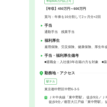
年収600万円以上可
【年収】450万円～600万円
賞与：年俸を16分割して2ヶ月分×2回
手当
通勤手当 残業手当
福利厚生
雇用保険、労災保険、健康保険、厚生年
手当・福利厚生備考
■退職金：入社後3年在籍の方を対象 ■薬
勤務地・アクセス
駅チカ
東京都中野区中野6-3-5
ＪＲ中央線「東中野駅」 徒歩9分／Ｊ
徒歩9分／都営大江戸線「東中野駅」 