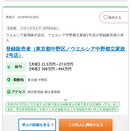
更新日：2026年6月18日
保存する
正社員
ドラッグストア（OTCのみ）
ウエルシア薬局株式会社 ウエルシア中野都立家政2号店の登録販売者の求
人
登録販売者（東京都中野区／ウエルシア中野都立家政
2号店）
【月収】21.5万円～27.0万円
給与
【年収】308万円～450万円
勤務地
東京都 中野区
アクセス
西武新宿線 都立家政駅
年収450万円以上可
新卒も応募可能
未経験者も応募可能
住宅補助（手当）あり
産休・育休取得実績有り
駅チカ
店舗数30以上
登録販売者の求人
積極採用中
求人の詳細を見る
この求人に興味がある