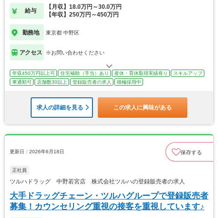
【月収】18.0万円～30.0万円
給与
【年収】250万円～450万円
勤務地
東京都 中野区
アクセス
※お問い合わせください
年収450万円以上可
住宅補助（手当）あり
産休・育休取得実績有り
スキルアップ
車通勤可
店舗数30以上
登録販売者の求人
積極採用中
求人の詳細を見る
この求人に興味がある
更新日：2026年6月18日
保存する
正社員
ツルハドラッグ 中野若宮店 株式会社ツルハの登録販売者の求人
大手ドラッグチェーン・ツルハグループで登録販売者
募集！カウンセリング重視の接客を重視しています♪