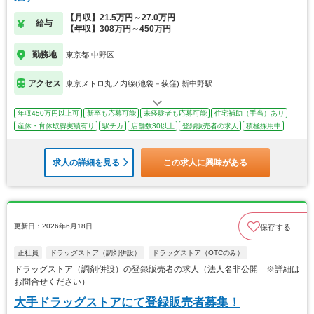
【月収】21.5万円～27.0万円
給与
【年収】308万円～450万円
勤務地
東京都 中野区
アクセス
東京メトロ丸ノ内線(池袋－荻窪) 新中野駅
年収450万円以上可
新卒も応募可能
未経験者も応募可能
住宅補助（手当）あり
産休・育休取得実績有り
駅チカ
店舗数30以上
登録販売者の求人
積極採用中
求人の詳細を見る
この求人に興味がある
更新日：2026年6月18日
保存する
正社員
ドラッグストア（調剤併設）
ドラッグストア（OTCのみ）
ドラッグストア（調剤併設）の登録販売者の求人（法人名非公開 ※詳細は
お問合せください）
大手ドラッグストアにて登録販売者募集！