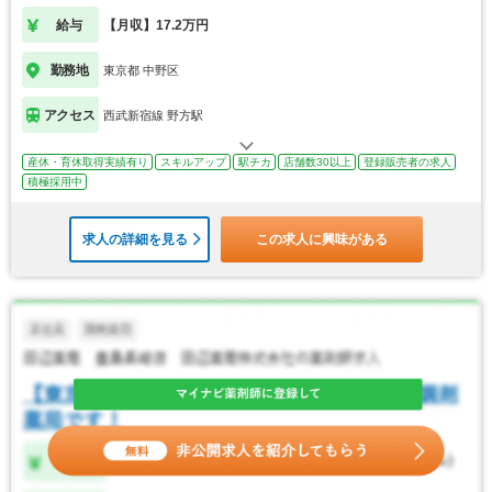
給与
【月収】17.2万円
勤務地
東京都 中野区
アクセス
西武新宿線 野方駅
産休・育休取得実績有り
スキルアップ
駅チカ
店舗数30以上
登録販売者の求人
積極採用中
求人の詳細を見る
この求人に興味がある