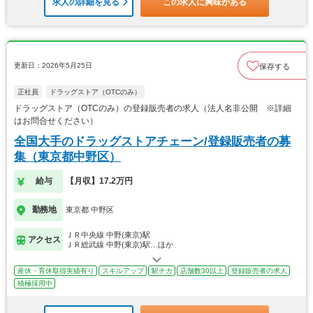
求人の詳細を見る
この求人に興味がある
更新日：2026年5月25日
保存する
正社員
ドラッグストア（OTCのみ）
ドラッグストア（OTCのみ）の登録販売者の求人（法人名非公開 ※詳細
はお問合せください）
全国大手のドラッグストアチェーン/登録販売者の募
集（東京都中野区）
給与
【月収】17.2万円
勤務地
東京都 中野区
ＪＲ中央線 中野(東京)駅
アクセス
ＪＲ総武線 中野(東京)駅…ほか
産休・育休取得実績有り
スキルアップ
駅チカ
店舗数30以上
登録販売者の求人
積極採用中