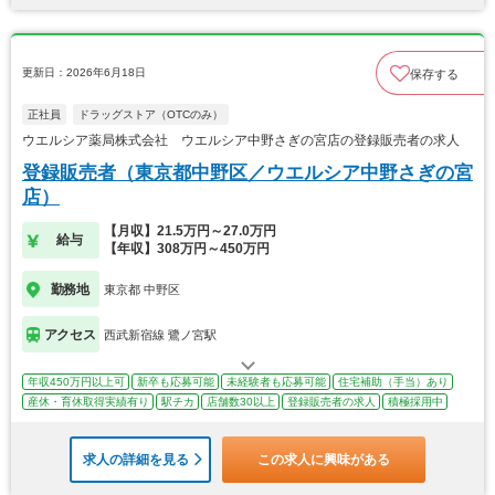
更新日：2026年6月18日
保存する
正社員
ドラッグストア（OTCのみ）
ウエルシア薬局株式会社 ウエルシア中野さぎの宮店の登録販売者の求人
登録販売者（東京都中野区／ウエルシア中野さぎの宮
店）
【月収】21.5万円～27.0万円
給与
【年収】308万円～450万円
勤務地
東京都 中野区
アクセス
西武新宿線 鷺ノ宮駅
年収450万円以上可
新卒も応募可能
未経験者も応募可能
住宅補助（手当）あり
産休・育休取得実績有り
駅チカ
店舗数30以上
登録販売者の求人
積極採用中
求人の詳細を見る
この求人に興味がある