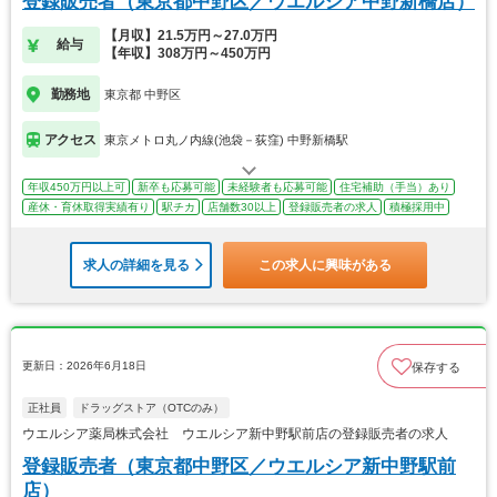
登録販売者（東京都中野区／ウエルシア中野新橋店）
【月収】21.5万円～27.0万円
給与
【年収】308万円～450万円
勤務地
東京都 中野区
アクセス
東京メトロ丸ノ内線(池袋－荻窪) 中野新橋駅
年収450万円以上可
新卒も応募可能
未経験者も応募可能
住宅補助（手当）あり
産休・育休取得実績有り
駅チカ
店舗数30以上
登録販売者の求人
積極採用中
求人の詳細を見る
この求人に興味がある
更新日：2026年6月18日
保存する
正社員
ドラッグストア（OTCのみ）
ウエルシア薬局株式会社 ウエルシア新中野駅前店の登録販売者の求人
登録販売者（東京都中野区／ウエルシア新中野駅前
店）