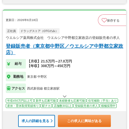
更新日：2026年6月18日
保存する
正社員
ドラッグストア（OTCのみ）
ウエルシア薬局株式会社 ウエルシア中野都立家政店の登録販売者の求人
登録販売者（東京都中野区／ウエルシア中野都立家政
店）
【月収】21.5万円～27.0万円
給与
【年収】308万円～450万円
勤務地
東京都 中野区
アクセス
西武新宿線 都立家政駅
年収450万円以上可
新卒も応募可能
未経験者も応募可能
住宅補助（手当）あり
産休・育休取得実績有り
駅チカ
店舗数30以上
登録販売者の求人
積極採用中
求人の詳細を見る
この求人に興味がある