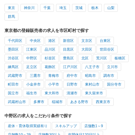
東京
神奈川
千葉
埼玉
茨城
栃木
山梨
群馬
東京都の登録販売者の求人を市区町村で探す
千代田区
中央区
港区
新宿区
文京区
台東区
墨田区
江東区
品川区
目黒区
大田区
世田谷区
渋谷区
中野区
杉並区
豊島区
北区
荒川区
板橋区
練馬区
足立区
葛飾区
江戸川区
八王子市
立川市
武蔵野市
三鷹市
青梅市
府中市
昭島市
調布市
町田市
小金井市
小平市
日野市
東村山市
国分寺市
国立市
福生市
東大和市
清瀬市
東久留米市
武蔵村山市
多摩市
稲城市
あきる野市
西東京市
中野区の求人をこだわり条件で探す
産休・育休取得実績有り
スキルアップ
店舗数1～9
店舗数10～29
店舗数30以上
年間休日120日以上