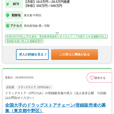
【月収】18.0万円～28.5万円程度
給与
【年収】350万円～500万円
勤務地
東京都 中野区
アクセス
西武新宿線 鷺ノ宮駅
年収500万円以上可
産休・育休取得実績有り
スキルアップ
駅チカ
店舗数30以上
登録販売者の求人
積極採用中
求人の詳細を見る
この求人に興味がある
更新日：2026年5月25日
保存する
正社員
ドラッグストア（OTCのみ）
ドラッグストア（OTCのみ）の登録販売者の求人（法人名非公開 ※詳細
はお問合せください）
全国大手のドラッグストアチェーン/登録販売者の募
集（東京都中野区）