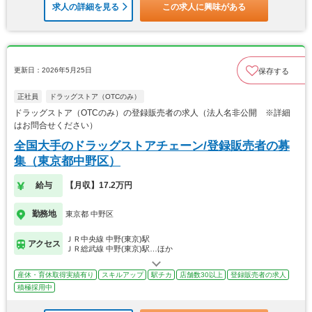
求人の詳細を見る
この求人に興味がある
更新日：2026年5月25日
保存する
正社員
ドラッグストア（OTCのみ）
ドラッグストア（OTCのみ）の登録販売者の求人（法人名非公開 ※詳細
はお問合せください）
全国大手のドラッグストアチェーン/登録販売者の募
集（東京都中野区）
給与
【月収】17.2万円
勤務地
東京都 中野区
ＪＲ中央線 中野(東京)駅
アクセス
ＪＲ総武線 中野(東京)駅…ほか
産休・育休取得実績有り
スキルアップ
駅チカ
店舗数30以上
登録販売者の求人
積極採用中