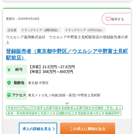
更新日：2026年6月18日
保存する
正社員
ドラッグストア（調剤併設）
ドラッグストア（OTCのみ）
ウエルシア薬局株式会社 ウエルシア中野富士見町駅前店の登録販売者の求
人
登録販売者（東京都中野区／ウエルシア中野富士見町
駅前店）
【月収】21.5万円～27.0万円
給与
【年収】308万円～450万円
勤務地
東京都 中野区
アクセス
東京メトロ丸ノ内線(池袋－荻窪) 中野富士見町駅
年収450万円以上可
新卒も応募可能
未経験者も応募可能
住宅補助（手当）あり
産休・育休取得実績有り
駅チカ
店舗数30以上
登録販売者の求人
積極採用中
求人の詳細を見る
この求人に興味がある