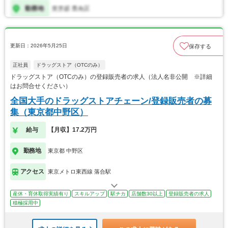
更新日：2026年5月25日
保存する
正社員
ドラッグストア（OTCのみ）
ドラッグストア（OTCのみ）の登録販売者の求人（法人名非公開 ※詳細
はお問合せください）
全国大手のドラッグストアチェーン/登録販売者の募
集（東京都中野区）
給与
【月収】17.2万円
勤務地
東京都 中野区
アクセス
東京メトロ東西線 落合駅
産休・育休取得実績有り
スキルアップ
駅チカ
店舗数30以上
登録販売者の求人
積極採用中