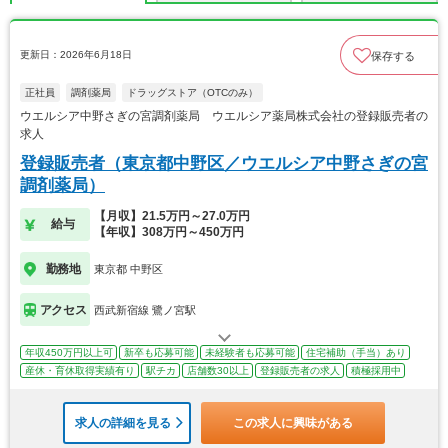
更新日：2026年6月18日
保存する
正社員
調剤薬局
ドラッグストア（OTCのみ）
ウエルシア中野さぎの宮調剤薬局 ウエルシア薬局株式会社の登録販売者の
求人
登録販売者（東京都中野区／ウエルシア中野さぎの宮
調剤薬局）
【月収】21.5万円～27.0万円
給与
【年収】308万円～450万円
勤務地
東京都 中野区
アクセス
西武新宿線 鷺ノ宮駅
年収450万円以上可
新卒も応募可能
未経験者も応募可能
住宅補助（手当）あり
産休・育休取得実績有り
駅チカ
店舗数30以上
登録販売者の求人
積極採用中
求人の詳細を見る
この求人に興味がある