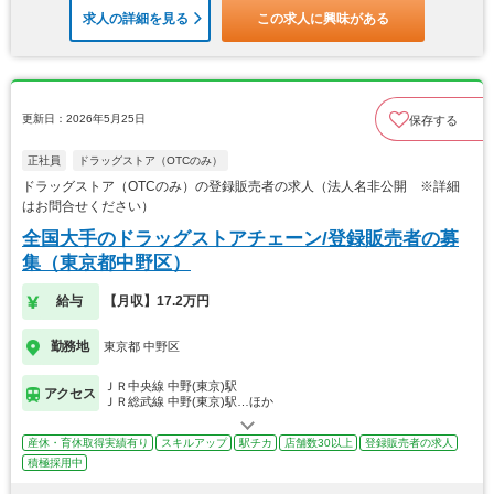
求人の詳細を見る
この求人に興味がある
更新日：2026年5月25日
保存する
正社員
ドラッグストア（OTCのみ）
ドラッグストア（OTCのみ）の登録販売者の求人（法人名非公開 ※詳細
はお問合せください）
全国大手のドラッグストアチェーン/登録販売者の募
集（東京都中野区）
給与
【月収】17.2万円
勤務地
東京都 中野区
ＪＲ中央線 中野(東京)駅
アクセス
ＪＲ総武線 中野(東京)駅…ほか
産休・育休取得実績有り
スキルアップ
駅チカ
店舗数30以上
登録販売者の求人
積極採用中