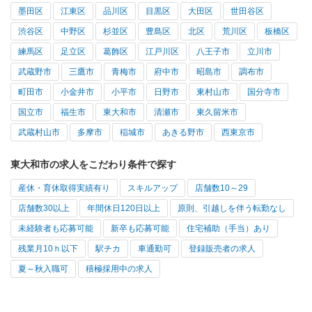
墨田区
江東区
品川区
目黒区
大田区
世田谷区
渋谷区
中野区
杉並区
豊島区
北区
荒川区
板橋区
練馬区
足立区
葛飾区
江戸川区
八王子市
立川市
武蔵野市
三鷹市
青梅市
府中市
昭島市
調布市
町田市
小金井市
小平市
日野市
東村山市
国分寺市
国立市
福生市
東大和市
清瀬市
東久留米市
武蔵村山市
多摩市
稲城市
あきる野市
西東京市
東大和市の求人をこだわり条件で探す
産休・育休取得実績有り
スキルアップ
店舗数10～29
店舗数30以上
年間休日120日以上
原則、引越しを伴う転勤なし
未経験者も応募可能
新卒も応募可能
住宅補助（手当）あり
残業月10ｈ以下
駅チカ
車通勤可
登録販売者の求人
夏～秋入職可
積極採用中の求人