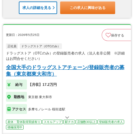
求人の詳細を見る
この求人に興味がある
更新日：2026年5月25日
保存する
正社員
ドラッグストア（OTCのみ）
ドラッグストア（OTCのみ）の登録販売者の求人（法人名非公開 ※詳細
はお問合せください）
全国大手のドラッグストアチェーン/登録販売者の募
集（東京都東大和市）
給与
【月収】17.2万円
勤務地
東京都 東大和市
アクセス
多摩モノレール 桜街道駅
産休・育休取得実績有り
スキルアップ
駅チカ
店舗数30以上
登録販売者の求人
積極採用中