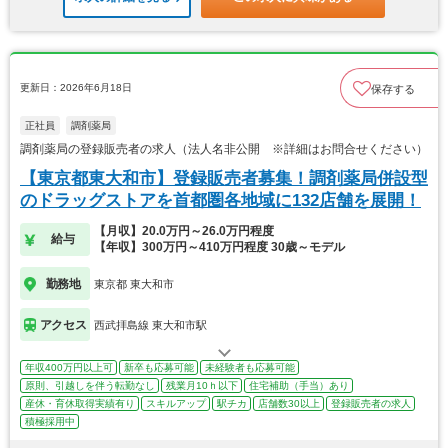
更新日：2026年6月18日
保存する
正社員
調剤薬局
調剤薬局の登録販売者の求人（法人名非公開 ※詳細はお問合せください）
【東京都東大和市】登録販売者募集！調剤薬局併設型
のドラッグストアを首都圏各地域に132店舗を展開！
【月収】20.0万円～26.0万円程度
給与
【年収】300万円～410万円程度 30歳～モデル
勤務地
東京都 東大和市
アクセス
西武拝島線 東大和市駅
年収400万円以上可
新卒も応募可能
未経験者も応募可能
原則、引越しを伴う転勤なし
残業月10ｈ以下
住宅補助（手当）あり
産休・育休取得実績有り
スキルアップ
駅チカ
店舗数30以上
登録販売者の求人
積極採用中