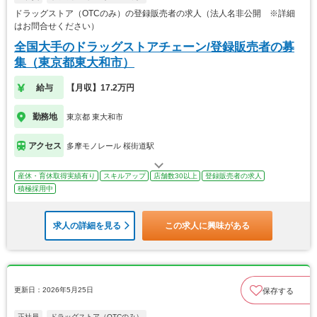
ドラッグストア（OTCのみ）の登録販売者の求人（法人名非公開 ※詳細
はお問合せください）
全国大手のドラッグストアチェーン/登録販売者の募
集（東京都東大和市）
給与
【月収】17.2万円
勤務地
東京都 東大和市
アクセス
多摩モノレール 桜街道駅
産休・育休取得実績有り
スキルアップ
店舗数30以上
登録販売者の求人
積極採用中
求人の詳細を見る
この求人に興味がある
更新日：2026年5月25日
保存する
正社員
ドラッグストア（OTCのみ）