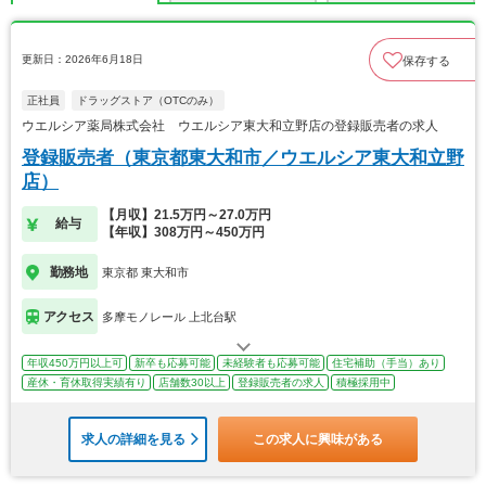
更新日：2026年6月18日
保存する
正社員
ドラッグストア（OTCのみ）
ウエルシア薬局株式会社 ウエルシア東大和立野店の登録販売者の求人
登録販売者（東京都東大和市／ウエルシア東大和立野
店）
【月収】21.5万円～27.0万円
給与
【年収】308万円～450万円
勤務地
東京都 東大和市
アクセス
多摩モノレール 上北台駅
年収450万円以上可
新卒も応募可能
未経験者も応募可能
住宅補助（手当）あり
産休・育休取得実績有り
店舗数30以上
登録販売者の求人
積極採用中
求人の詳細を見る
この求人に興味がある