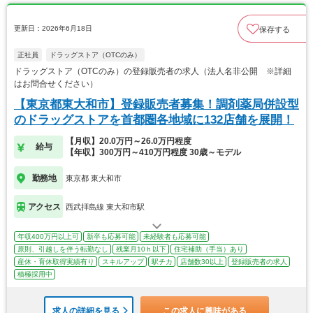
更新日：2026年6月18日
保存する
正社員
ドラッグストア（OTCのみ）
ドラッグストア（OTCのみ）の登録販売者の求人（法人名非公開 ※詳細
はお問合せください）
【東京都東大和市】登録販売者募集！調剤薬局併設型
のドラッグストアを首都圏各地域に132店舗を展開！
【月収】20.0万円～26.0万円程度
給与
【年収】300万円～410万円程度 30歳～モデル
勤務地
東京都 東大和市
アクセス
西武拝島線 東大和市駅
年収400万円以上可
新卒も応募可能
未経験者も応募可能
原則、引越しを伴う転勤なし
残業月10ｈ以下
住宅補助（手当）あり
産休・育休取得実績有り
スキルアップ
駅チカ
店舗数30以上
登録販売者の求人
積極採用中
求人の詳細を見る
この求人に興味がある