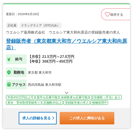
更新日：2026年6月18日
保存する
正社員
ドラッグストア（OTCのみ）
ウエルシア薬局株式会社 ウエルシア東大和向原店の登録販売者の求人
登録販売者（東京都東大和市／ウエルシア東大和向原
店）
【月収】21.5万円～27.0万円
給与
【年収】308万円～450万円
勤務地
東京都 東大和市
アクセス
西武拝島線 東大和市駅
年収450万円以上可
新卒も応募可能
未経験者も応募可能
住宅補助（手当）あり
産休・育休取得実績有り
店舗数30以上
登録販売者の求人
積極採用中
求人の詳細を見る
この求人に興味がある