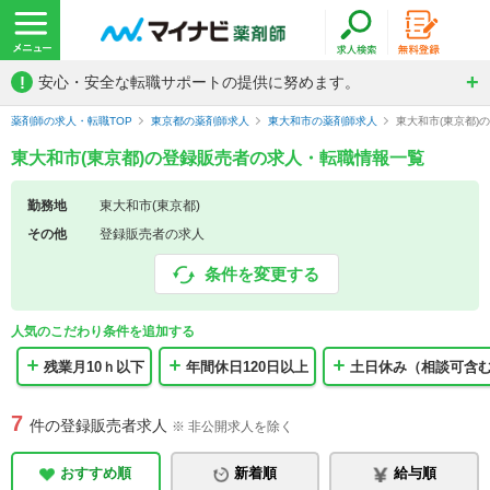
!
安心・安全な転職サポートの提供に努めます。
薬剤師の求人・転職TOP
東京都の薬剤師求人
東大和市の薬剤師求人
東大和市(東京都)
東大和市(東京都)の登録販売者の求人・転職情報一覧
勤務地
東大和市(東京都)
その他
登録販売者の求人
条件を変更する
人気のこだわり条件を追加する
残業月10ｈ以下
年間休日120日以上
土日休み（相談可含
7
件の登録販売者求人
※ 非公開求人を除く
おすすめ順
新着順
給与順