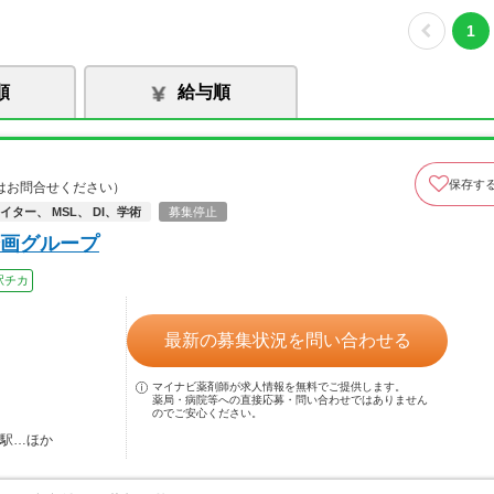
1
順
給与順
保存す
はお問合せください）
ター、 MSL、 DI、学術
募集停止
画グループ
駅チカ
最新の募集状況を問い合わせる
マイナビ薬剤師が求人情報を無料でご提供します。
薬局・病院等への直接応募・問い合わせではありません
のでご安心ください。
野駅…ほか