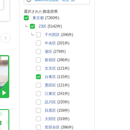
選択された都道府県
東京都
(7260件)
23区
(5142件)
千代田区
(206件)
中央区
(201件)
港区
(279件)
新宿区
(286件)
文京区
(121件)
台東区
(115件)
墨田区
(121件)
江東区
(241件)
品川区
(220件)
目黒区
(159件)
大田区
(319件)
世田谷区
(396件)