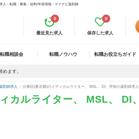
師求人・転職・募集・給料/年収情報 - マイナビ薬剤師
0
0
最近見た求人
保存した求人
転職相談会
転職ノウハウ
転職お役立ちガイド
努めます。
薬剤師求人
台東区(東京都)のメディカルライター、 MSL、 DI、学術の薬剤師求
ィカルライター、 MSL、 D