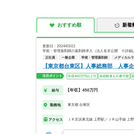
おすすめ順
新着
更新日：2024/03/22
学術・管理薬剤師の薬剤師求人（法人名非公開 ※詳細
正社員
一般企業
学術・管理薬剤師
メディカルライ
【東京都台東区】人事総務部 人事企
注目ポイント
年収450万円以上可
未経験者も応募可能
【年収】450万円
給与
東京都 台東区
勤務地
ＪＲ京浜東北線 上野駅／ＪＲ山手線 上
アクセス