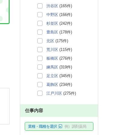
渋谷区
(165件)
中野区
(166件)
杉並区
(242件)
豊島区
(178件)
北区
(175件)
荒川区
(115件)
板橋区
(276件)
練馬区
(319件)
足立区
(345件)
葛飾区
(234件)
江戸川区
(275件)
仕事内容
業種・職種を選択
例）調剤薬局