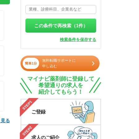
この条件で再検索（
1
件）
検索条件を保存する
無料転職サポートに
簡単1分
申し込む
マイナビ薬剤師に登録して
希望通りの求人を
紹介してもらう！
STEP1
ご登録
と見る
STEP2
求人のご紹介