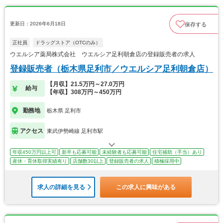
更新日：2026年6月18日
保存する
正社員
ドラッグストア（OTCのみ）
ウエルシア薬局株式会社 ウエルシア足利朝倉店の登録販売者の求人
登録販売者（栃木県足利市／ウエルシア足利朝倉店）
【月収】21.5万円～27.0万円
給与
【年収】308万円～450万円
勤務地
栃木県 足利市
アクセス
東武伊勢崎線 足利市駅
年収450万円以上可
新卒も応募可能
未経験者も応募可能
住宅補助（手当）あり
産休・育休取得実績有り
店舗数30以上
登録販売者の求人
積極採用中
求人の詳細を見る
この求人に興味がある