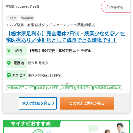
更新日：2026年7月16日
保存する
正社員
調剤薬局
エムズ薬局 有限会社グッドファーマシーの薬剤師求人
【栃木県足利市】完全週休2日制・残業少なめ◎／在
宅医療あり／薬剤師として成長できる環境です！
給与
【年収】500万円～520万円以上 モデル
勤務地
栃木県 足利市
アクセス
東武伊勢崎線 足利市駅
年収500万円以上可
残業月10ｈ以下
車通勤可
積極採用中
年間休日120日以上
求人の詳細を見る
この求人に興味がある