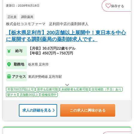
更新日：2026年6月18日
保存する
正社員
調剤薬局
株式会社コスモファーマ 足利田中店の薬剤師求人
【栃木県足利市】200店舗以上展開中！東日本を中心
に展開する調剤薬局の薬剤師求人です。
【月収】30.0万円22歳モデル
給与
【年収】450万円～750万円
勤務地
栃木県 足利市
アクセス
東武伊勢崎線 足利市駅
年収700万円以上可
新卒も応募可能
未経験者も応募可能
住宅補助（手当）あり
駅チカ
店舗数30以上
積極採用中
求人の詳細を見る
この求人に興味がある