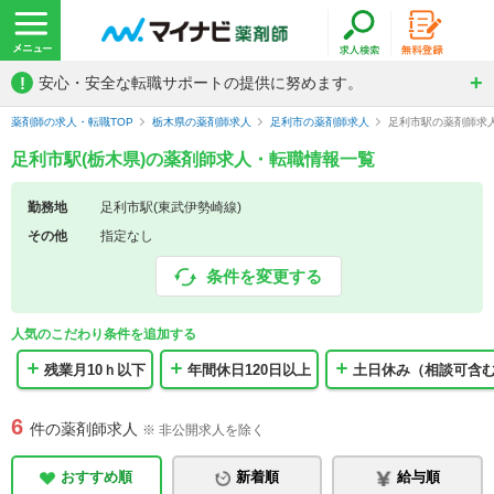
!
安心・安全な転職サポートの提供に努めます。
薬剤師の求人・転職TOP
栃木県の薬剤師求人
足利市の薬剤師求人
足利市駅の薬剤師求
足利市駅(栃木県)の薬剤師求人・転職情報一覧
勤務地
足利市駅(東武伊勢崎線)
その他
指定なし
条件を変更する
人気のこだわり条件を追加する
残業月10ｈ以下
年間休日120日以上
土日休み（相談可含
6
件の薬剤師求人
※ 非公開求人を除く
おすすめ順
新着順
給与順