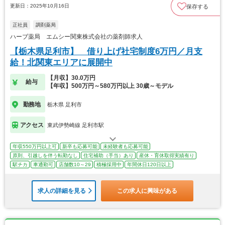
更新日：2025年10月16日
保存する
正社員
調剤薬局
ハーブ薬局 エムシー関東株式会社の薬剤師求人
【栃木県足利市】 借り上げ社宅制度6万円／月支
給！北関東エリアに展開中
【月収】30.0万円
給与
【年収】500万円～580万円以上 30歳～モデル
勤務地
栃木県 足利市
アクセス
東武伊勢崎線 足利市駅
年収550万円以上可
新卒も応募可能
未経験者も応募可能
原則、引越しを伴う転勤なし
住宅補助（手当）あり
産休・育休取得実績有り
駅チカ
車通勤可
店舗数10～29
積極採用中
年間休日120日以上
求人の詳細を見る
この求人に興味がある