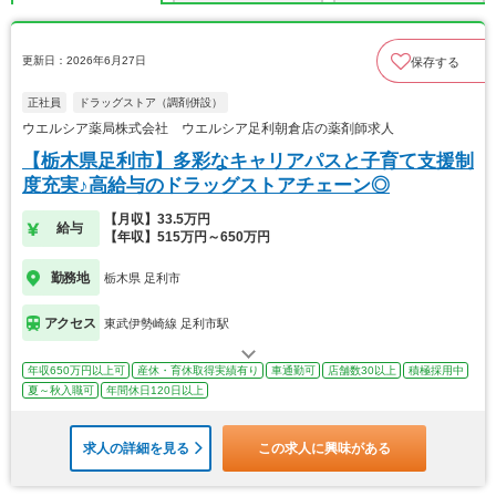
更新日：2026年6月27日
保存する
正社員
ドラッグストア（調剤併設）
ウエルシア薬局株式会社 ウエルシア足利朝倉店の薬剤師求人
【栃木県足利市】多彩なキャリアパスと子育て支援制
度充実♪高給与のドラッグストアチェーン◎
【月収】33.5万円
給与
【年収】515万円～650万円
勤務地
栃木県 足利市
アクセス
東武伊勢崎線 足利市駅
年収650万円以上可
産休・育休取得実績有り
車通勤可
店舗数30以上
積極採用中
夏～秋入職可
年間休日120日以上
求人の詳細を見る
この求人に興味がある