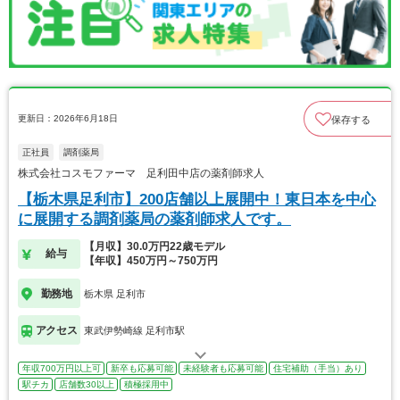
更新日：2026年6月18日
保存する
正社員
調剤薬局
株式会社コスモファーマ 足利田中店の薬剤師求人
【栃木県足利市】200店舗以上展開中！東日本を中心
に展開する調剤薬局の薬剤師求人です。
【月収】30.0万円22歳モデル
給与
【年収】450万円～750万円
勤務地
栃木県 足利市
アクセス
東武伊勢崎線 足利市駅
年収700万円以上可
新卒も応募可能
未経験者も応募可能
住宅補助（手当）あり
駅チカ
店舗数30以上
積極採用中