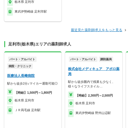
栃木県 足利市
東武伊勢崎線 足利市駅
最近見た薬剤師求人をもっと見る
足利市(栃木県)エリアの薬剤師求人
パート・アルバイト
パート・アルバイト
調剤薬局
病院・クリニック
株式会社メディキュア アポロ薬
局
医療法人長﨑病院
駅から徒歩圏内で残業も少なく、
駅から徒歩2分♪マイカー通勤可能◎
様々なライフスタイル…
【時給】1,500円～1,800円
【時給】2,300円～2,500円
栃木県 足利市
栃木県 足利市
ＪＲ両毛線 足利駅
東武伊勢崎線 野州山辺駅