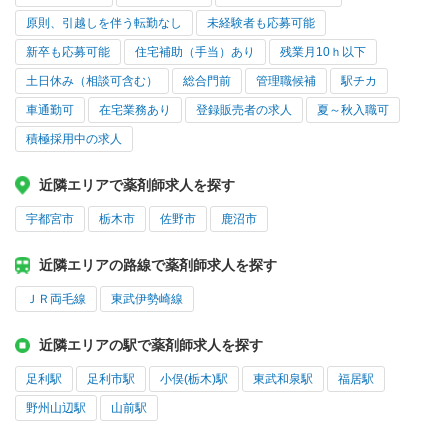
原則、引越しを伴う転勤なし
未経験者も応募可能
新卒も応募可能
住宅補助（手当）あり
残業月10ｈ以下
土日休み（相談可含む）
総合門前
管理職候補
駅チカ
車通勤可
在宅業務あり
登録販売者の求人
夏～秋入職可
積極採用中の求人
近隣エリアで薬剤師求人を探す
宇都宮市
栃木市
佐野市
鹿沼市
近隣エリアの路線で薬剤師求人を探す
ＪＲ両毛線
東武伊勢崎線
近隣エリアの駅で薬剤師求人を探す
足利駅
足利市駅
小俣(栃木)駅
東武和泉駅
福居駅
野州山辺駅
山前駅