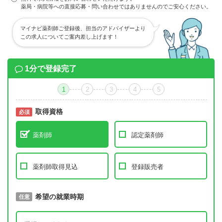
薬局・病院等への直接応募・問い合わせではありませんのでご安心ください。
マイナビ薬剤師ご登録後、担当のアドバイザーより
この求人についてご案内差し上げます！
1分で登録完了
1
2
3
4
5
取得資格
必須
必須
薬剤師
認定薬剤師
薬剤師取得見込
登録販売者
取得予定年
希望の就業時期
必須
任意