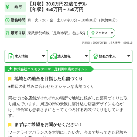
【月収】30.0万円22歳モデル
給与
【年収】450万円～750万円
勤務時間
月・火・水・金・土:09時00分～18時30分（休憩90分）
最寄り駅
東武伊勢崎線「足利市駅」 徒歩6分
アクセス
更新日：2026/06/18 求人番号：480615
求人情報
法人情報
類似の求人
株式会社コスモファーマ 足利田中店のポイント
地域との融合を目指した店舗づくり
■周辺の街並みに合わせたオシャレな店舗づくり
同社では各店舗がそれぞれの場所で地域に根ざした薬局づくりに取
り組んでいます。周辺の街の景観に溶け込む店舗デザインを心が
け、待合室も患者さまにとってくつろげる内装づくりをしていま
す。
まずはご希望をお聞かせください！
ワークライフバランスを大切にしたい方、今まで培ってきた経験を