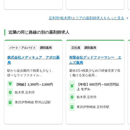
足利市(栃木県)エリアの薬剤師求人をもっと見る
近隣の同じ路線の別の薬剤師求人
パート・アルバイト
調剤薬局
正社員
調剤薬局
株式会社メディキュア アポロ薬
有限会社グッドファーマシー エ
局
ムズ薬局
駅から徒歩圏内で残業も少なく、
週休2日×残業少なめ◎研修充実で長
様々なライフスタイル…
く働ける安心薬局…
【時給】2,300円～2,500円
【年収】500万円～520万円以
上 モデル
栃木県 足利市
栃木県 足利市
東武伊勢崎線 野州山辺駅
東武伊勢崎線 足利市駅