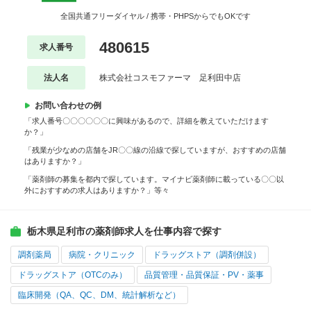
全国共通フリーダイヤル / 携帯・PHPSからでもOKです
480615
求人番号
法人名
株式会社コスモファーマ 足利田中店
お問い合わせの例
「求人番号〇〇〇〇〇〇に興味があるので、詳細を教えていただけます
か？」
「残業が少なめの店舗をJR〇〇線の沿線で探していますが、おすすめの店舗
はありますか？」
「薬剤師の募集を都内で探しています。マイナビ薬剤師に載っている〇〇以
外におすすめの求人はありますか？」等々
栃木県足利市の薬剤師求人を仕事内容で探す
調剤薬局
病院・クリニック
ドラッグストア（調剤併設）
ドラッグストア（OTCのみ）
品質管理・品質保証・PV・薬事
臨床開発（QA、QC、DM、統計解析など）