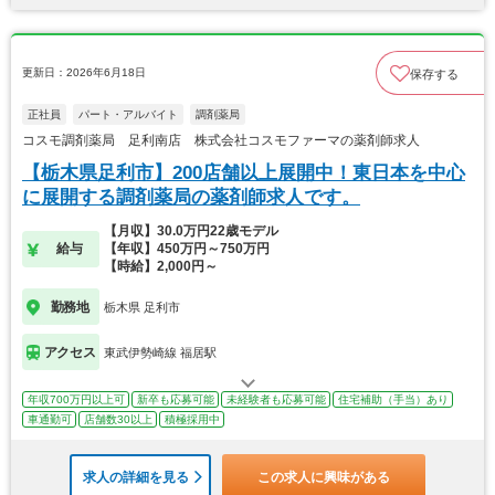
更新日：2026年6月18日
保存する
正社員
パート・アルバイト
調剤薬局
コスモ調剤薬局 足利南店 株式会社コスモファーマの薬剤師求人
【栃木県足利市】200店舗以上展開中！東日本を中心
に展開する調剤薬局の薬剤師求人です。
【月収】30.0万円22歳モデル
給与
【年収】450万円～750万円
【時給】2,000円～
勤務地
栃木県 足利市
アクセス
東武伊勢崎線 福居駅
年収700万円以上可
新卒も応募可能
未経験者も応募可能
住宅補助（手当）あり
車通勤可
店舗数30以上
積極採用中
求人の詳細を見る
この求人に興味がある