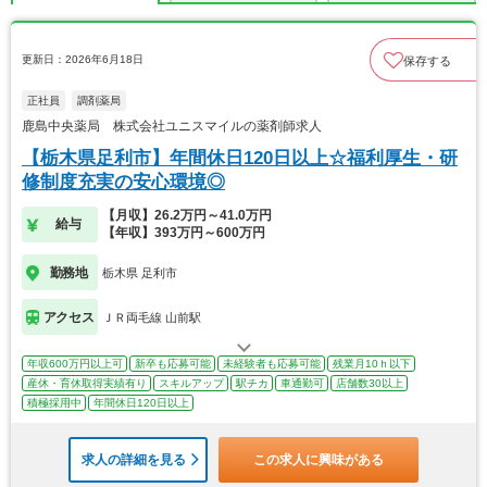
更新日：2026年6月18日
保存する
正社員
調剤薬局
鹿島中央薬局 株式会社ユニスマイルの薬剤師求人
【栃木県足利市】年間休日120日以上☆福利厚生・研
修制度充実の安心環境◎
【月収】26.2万円～41.0万円
給与
【年収】393万円～600万円
勤務地
栃木県 足利市
アクセス
ＪＲ両毛線 山前駅
年収600万円以上可
新卒も応募可能
未経験者も応募可能
残業月10ｈ以下
産休・育休取得実績有り
スキルアップ
駅チカ
車通勤可
店舗数30以上
積極採用中
年間休日120日以上
求人の詳細を見る
この求人に興味がある