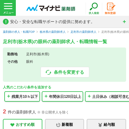
!
安心・安全な転職サポートの提供に努めます。
薬剤師の求人・転職TOP
栃木県の薬剤師求人
足利市の薬剤師求人
足利市(栃木県)の眼
足利市(栃木県)の眼科の薬剤師求人・転職情報一覧
勤務地
足利市(栃木県)
その他
眼科
条件を変更する
人気のこだわり条件を追加する
残業月10ｈ以下
年間休日120日以上
土日休み（相談可含
2
件の薬剤師求人
※ 非公開求人を除く
おすすめ順
新着順
給与順