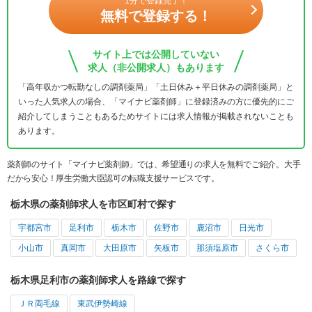
1分で登録完了！
無料で登録する！
サイト上では公開していない
求人（非公開求人）もあります
「高年収かつ転勤なしの調剤薬局」「土日休み＋平日休みの調剤薬局」と
いった人気求人の場合、「マイナビ薬剤師」に登録済みの方に優先的にご
紹介してしまうこともあるためサイトには求人情報が掲載されないことも
あります。
薬剤師のサイト「マイナビ薬剤師」では、希望通りの求人を無料でご紹介。大手
だから安心！厚生労働大臣認可の転職支援サービスです。
栃木県の薬剤師求人を市区町村で探す
宇都宮市
足利市
栃木市
佐野市
鹿沼市
日光市
小山市
真岡市
大田原市
矢板市
那須塩原市
さくら市
栃木県足利市の薬剤師求人を路線で探す
ＪＲ両毛線
東武伊勢崎線