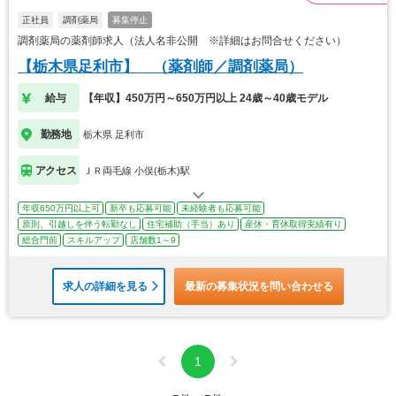
正社員
調剤薬局
募集停止
調剤薬局の薬剤師求人（法人名非公開 ※詳細はお問合せください）
【栃木県足利市】 （薬剤師／調剤薬局）
給与
【年収】450万円～650万円以上 24歳～40歳モデル
勤務地
栃木県 足利市
アクセス
ＪＲ両毛線 小俣(栃木)駅
年収650万円以上可
新卒も応募可能
未経験者も応募可能
原則、引越しを伴う転勤なし
住宅補助（手当）あり
産休・育休取得実績有り
総合門前
スキルアップ
店舗数1～9
求人の詳細を見る
最新の募集状況を問い合わせる
1