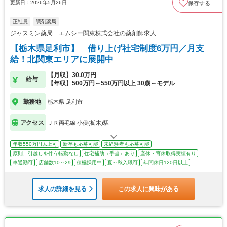
更新日：2026年5月26日
保存する
正社員
調剤薬局
ジャスミン薬局 エムシー関東株式会社の薬剤師求人
【栃木県足利市】 借り上げ社宅制度6万円／月支
給！北関東エリアに展開中
【月収】30.0万円
給与
【年収】500万円～550万円以上 30歳～モデル
勤務地
栃木県 足利市
アクセス
ＪＲ両毛線 小俣(栃木)駅
年収550万円以上可
新卒も応募可能
未経験者も応募可能
原則、引越しを伴う転勤なし
住宅補助（手当）あり
産休・育休取得実績有り
車通勤可
店舗数10～29
積極採用中
夏～秋入職可
年間休日120日以上
求人の詳細を見る
この求人に興味がある