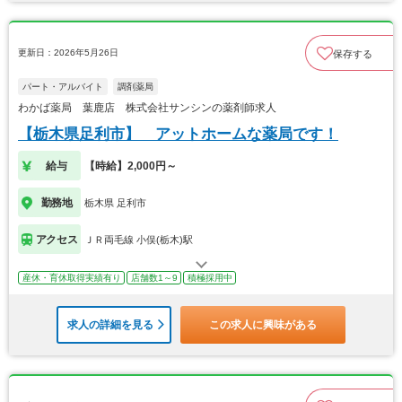
更新日：2026年5月26日
保存する
パート・アルバイト
調剤薬局
わかば薬局 葉鹿店 株式会社サンシンの薬剤師求人
【栃木県足利市】 アットホームな薬局です！
給与
【時給】2,000円～
勤務地
栃木県 足利市
アクセス
ＪＲ両毛線 小俣(栃木)駅
産休・育休取得実績有り
店舗数1～9
積極採用中
求人の詳細を見る
この求人に興味がある