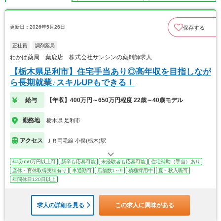
更新日：2026年5月26日
保存する
正社員
調剤薬局
わかば薬局 葉鹿店 株式会社サンシンの薬剤師求人
【栃木県足利市】住宅手当あり◎高年収を目指しなが
ら長期就業♪スキルUPもできる！
給与
【年収】400万円～650万円程度 22歳～40歳モデル
勤務地
栃木県 足利市
アクセス
ＪＲ両毛線 小俣(栃木)駅
年収650万円以上可
新卒も応募可能
未経験者も応募可能
住宅補助（手当）あり
産休・育休取得実績有り
車通勤可
店舗数1～9
積極採用中
夏～秋入職可
年間休日120日以上
求人の詳細を見る
この求人に興味がある