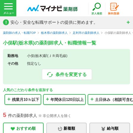
!
安心・安全な転職サポートの提供に努めます。
薬剤師の求人・転職TOP
栃木県の薬剤師求人
足利市の薬剤師求人
小俣駅の薬剤師求人
小俣駅(栃木県)の薬剤師求人・転職情報一覧
勤務地
小俣(栃木)駅(ＪＲ両毛線)
その他
指定なし
条件を変更する
人気のこだわり条件を追加する
残業月10ｈ以下
年間休日120日以上
土日休み（相談可含
5
件の薬剤師求人
※ 非公開求人を除く
おすすめ順
新着順
給与順