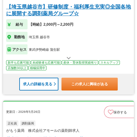
【埼玉県越谷市】研修制度・福利厚生充実◎全国各地
に展開する調剤薬局グループ☆
給与
【時給】2,000円～2,200円
勤務地
埼玉県 越谷市
アクセス
東武伊勢崎線 蒲生駅
新卒も応募可能
未経験者も応募可能
産休・育休取得実績有り
スキルアップ
店舗数30以上
積極採用中
求人の詳細を見る
この求人に興味がある
更新日：2026年5月26日
保存する
正社員
調剤薬局
がもう薬局 株式会社アモールの薬剤師求人