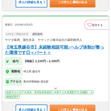
求人の詳細を見る
この求人に興味がある
更新日：2025年10月2日
保存する
パート・アルバイト
調剤薬局
ヤマダ薬局 蒲生支店 ヤマックス株式会社の薬剤師求人
【埼玉県越谷市】未経験相談可能♪ヘルプ体制が整っ
た環境です◎＜パート＞
給与
【時給】2,100円～2,300円
勤務地
埼玉県 越谷市
アクセス
東武伊勢崎線 蒲生駅
残業月10ｈ以下
産休・育休取得実績有り
駅チカ
車通勤可
店舗数1～9
積極採用中
求人の詳細を見る
この求人に興味がある