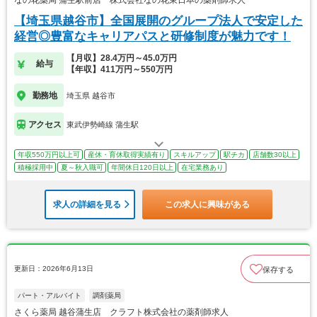
なの花薬局 蒲生駅前店 株式会社なの花東日本の薬剤師求人
【埼玉県越谷市】全国展開のグループ法人で安定した
経営◎豊富なキャリアパスと研修制度が魅力です！
【月収】28.4万円～45.0万円
給与
【年収】411万円～550万円
勤務地
埼玉県 越谷市
アクセス
東武伊勢崎線 蒲生駅
年収550万円以上可
産休・育休取得実績有り
スキルアップ
駅チカ
店舗数30以上
積極採用中
夏～秋入職可
年間休日120日以上
在宅業務あり
求人の詳細を見る
この求人に興味がある
更新日：2026年6月13日
保存する
パート・アルバイト
調剤薬局
さくら薬局 越谷蒲生店 クラフト株式会社の薬剤師求人