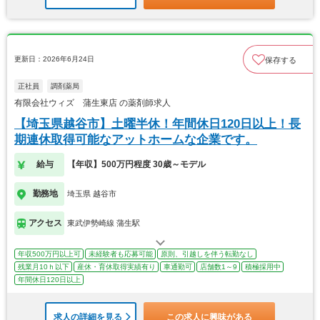
更新日：2026年6月24日
保存する
正社員
調剤薬局
有限会社ウィズ 蒲生東店 の薬剤師求人
【埼玉県越谷市】土曜半休！年間休日120日以上！長
期連休取得可能なアットホームな企業です。
給与
【年収】500万円程度 30歳～モデル
勤務地
埼玉県 越谷市
アクセス
東武伊勢崎線 蒲生駅
年収500万円以上可
未経験者も応募可能
原則、引越しを伴う転勤なし
残業月10ｈ以下
産休・育休取得実績有り
車通勤可
店舗数1～9
積極採用中
年間休日120日以上
求人の詳細を見る
この求人に興味がある