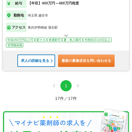
給与
【年収】400万円～480万円程度
勤務地
埼玉県 越谷市
アクセス
東武伊勢崎線 蒲生駅
年収450万円以上可
駅チカ
車通勤可
夏～秋入職可
年間休日120日以上
管理職候補
求人の詳細を見る
最新の募集状況を問い合わせる
1
17件／17件