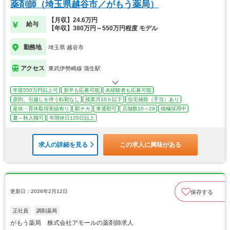
薬剤師（埼玉県越谷市／がもう薬局）
【月収】24.6万円
給与
【年収】380万円～550万円程度 モデル
勤務地
埼玉県 越谷市
アクセス
東武伊勢崎線 蒲生駅
年収550万円以上可
新卒も応募可能
未経験者も応募可能
原則、引越しを伴う転勤なし
残業月10ｈ以下
住宅補助（手当）あり
産休・育休取得実績有り
駅チカ
車通勤可
店舗数10～29
積極採用中
夏～秋入職可
年間休日120日以上
求人の詳細を見る
この求人に興味がある
更新日：2026年2月12日
保存する
正社員
調剤薬局
がもう薬局 株式会社アモールの薬剤師求人