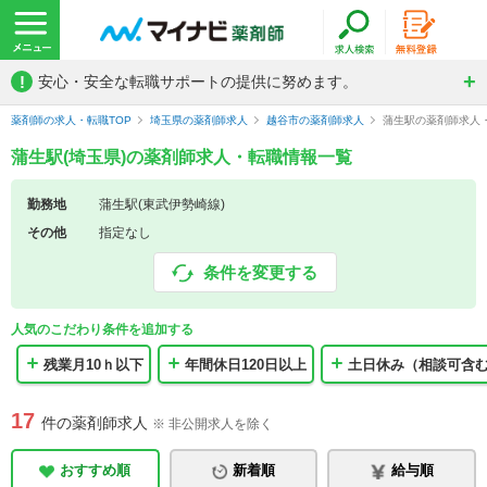
!
安心・安全な転職サポートの提供に努めます。
薬剤師の求人・転職TOP
埼玉県の薬剤師求人
越谷市の薬剤師求人
蒲生駅の薬剤師求人
蒲生駅(埼玉県)の薬剤師求人・転職情報一覧
勤務地
蒲生駅(東武伊勢崎線)
その他
指定なし
条件を変更する
人気のこだわり条件を追加する
残業月10ｈ以下
年間休日120日以上
土日休み（相談可含
17
件の薬剤師求人
※ 非公開求人を除く
おすすめ順
新着順
給与順