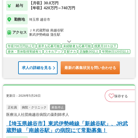
【月収】30.0万円
給与
【年収】420万円～740万円
勤務地
埼玉県 越谷市
ＪＲ武蔵野線 南越谷駅
アクセス
東武伊勢崎線 蒲生駅
年収700万円以上可
新卒も応募可能
未経験者も応募可能
残業月10ｈ以下
産休・育休取得実績有り
スキルアップ
駅チカ
店舗数30以上
年間休日120日以上
求人の詳細を見る
最新の募集状況を問い合わせる
更新日：2026年5月26日
保存する
正社員
病院・クリニック
募集停止
医療法人社団南越谷病院の薬剤師求人
【埼玉県越谷市】東武伊勢崎線「新越谷駅」、JR武
蔵野線 「南越谷駅」の病院にて常勤募集！