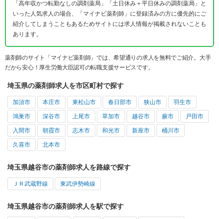
「高年収かつ転勤なしの調剤薬局」「土日休み＋平日休みの調剤薬局」と
いった人気求人の場合、「マイナビ薬剤師」に登録済みの方に優先的にご
紹介してしまうこともあるためサイトには求人情報が掲載されないことも
あります。
薬剤師のサイト「マイナビ薬剤師」では、希望通りの求人を無料でご紹介。大手
だから安心！厚生労働大臣認可の転職支援サービスです。
埼玉県の薬剤師求人を市区町村で探す
加須市
本庄市
東松山市
春日部市
狭山市
羽生市
鴻巣市
深谷市
上尾市
草加市
越谷市
蕨市
戸田市
入間市
朝霞市
志木市
和光市
新座市
桶川市
久喜市
北本市
埼玉県越谷市の薬剤師求人を路線で探す
ＪＲ武蔵野線
東武伊勢崎線
埼玉県越谷市の薬剤師求人を駅で探す