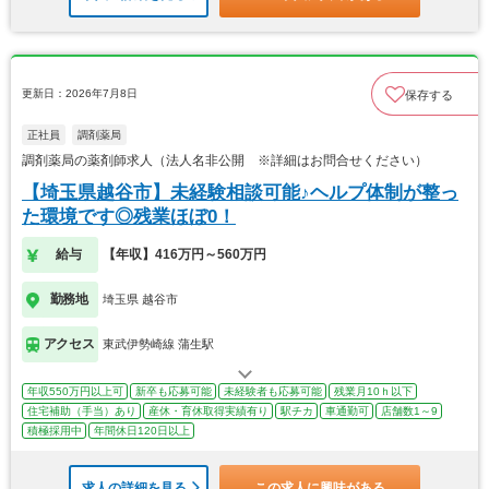
更新日：2026年7月8日
保存する
正社員
調剤薬局
調剤薬局の薬剤師求人（法人名非公開 ※詳細はお問合せください）
【埼玉県越谷市】未経験相談可能♪ヘルプ体制が整っ
た環境です◎残業ほぼ0！
給与
【年収】416万円～560万円
勤務地
埼玉県 越谷市
アクセス
東武伊勢崎線 蒲生駅
年収550万円以上可
新卒も応募可能
未経験者も応募可能
残業月10ｈ以下
住宅補助（手当）あり
産休・育休取得実績有り
駅チカ
車通勤可
店舗数1～9
積極採用中
年間休日120日以上
求人の詳細を見る
この求人に興味がある