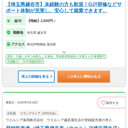
【埼玉県越谷市】未経験の方も歓迎！OJT研修などサ
ポート体制が充実し、安心して就業できます。
給与
【時給】2,000円～
勤務地
埼玉県 越谷市
アクセス
東武伊勢崎線 蒲生駅
原則、引越しを伴う転勤なし
産休・育休取得実績有り
駅チカ
車通勤可
店舗数10～29
積極採用中
求人の詳細を見る
この求人に興味がある
更新日：2026年6月18日
保存する
正社員
ドラッグストア（OTCのみ）
ウエルシア薬局株式会社 ウエルシア越谷蒲生店の登録販売者の求人