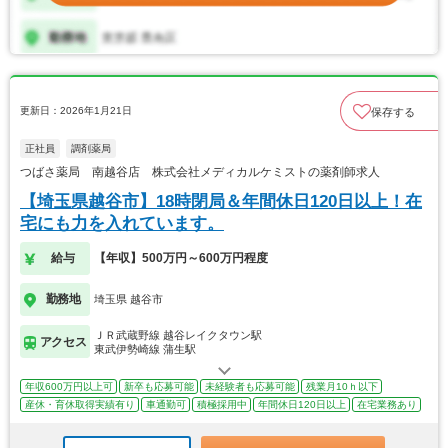
更新日：2026年1月21日
保存する
正社員
調剤薬局
つばさ薬局 南越谷店 株式会社メディカルケミストの薬剤師求人
【埼玉県越谷市】18時閉局＆年間休日120日以上！在
宅にも力を入れています。
給与
【年収】500万円～600万円程度
勤務地
埼玉県 越谷市
ＪＲ武蔵野線 越谷レイクタウン駅
アクセス
東武伊勢崎線 蒲生駅
年収600万円以上可
新卒も応募可能
未経験者も応募可能
残業月10ｈ以下
産休・育休取得実績有り
車通勤可
積極採用中
年間休日120日以上
在宅業務あり