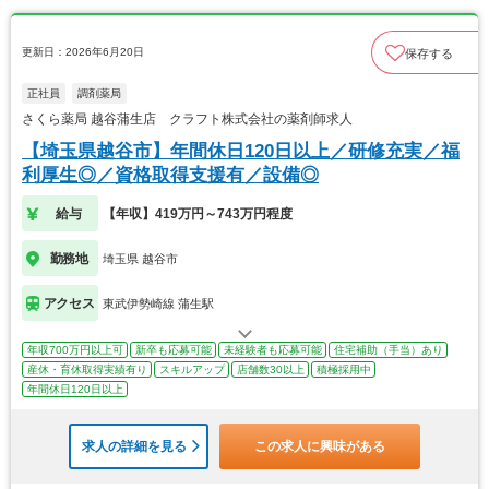
更新日：2026年6月20日
保存する
正社員
調剤薬局
さくら薬局 越谷蒲生店 クラフト株式会社の薬剤師求人
【埼玉県越谷市】年間休日120日以上／研修充実／福
利厚生◎／資格取得支援有／設備◎
給与
【年収】419万円～743万円程度
勤務地
埼玉県 越谷市
アクセス
東武伊勢崎線 蒲生駅
年収700万円以上可
新卒も応募可能
未経験者も応募可能
住宅補助（手当）あり
産休・育休取得実績有り
スキルアップ
店舗数30以上
積極採用中
年間休日120日以上
求人の詳細を見る
この求人に興味がある