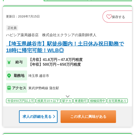
更新日：2026年7月15日
保存する
正社員
ハピシア薬局越谷店 株式会社エクラシアの薬剤師求人
【埼玉県越谷市】駅徒歩圏内！土日休み祝日勤務で
18時に帰宅可能！WLB◎
【月収】41.6万円～47.8万円程度
給与
【年収】500万円～650万円程度
勤務地
埼玉県 越谷市
アクセス
東武伊勢崎線 蒲生駅
年収650万円以上可
残業月10ｈ以下
駅チカ
車通勤可
積極採用中
在宅業務あり
求人の詳細を見る
この求人に興味がある