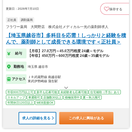
更新日：2026年7月10日
保存する
正社員
調剤薬局
フラワー薬局 大間野店 株式会社メディカル一光の薬剤師求人
【埼玉県越谷市】多科目を応需！しっかりと経験を積
んで、薬剤師として成長できる環境です＜正社員＞
【月収】27.0万円～45.0万円程度 24歳～モデル
給与
【年収】450万円～600万円程度 24歳～35歳モデル
勤務地
埼玉県 越谷市
ＪＲ武蔵野線 南越谷駅
アクセス
東武伊勢崎線 蒲生駅
年収600万円以上可
新卒も応募可能
未経験者も応募可能
住宅補助（手当）あり
スキルアップ
車通勤可
店舗数30以上
積極採用中
夏～秋入職可
年間休日120日以上
WEB面接OK
求人の詳細を見る
この求人に興味がある