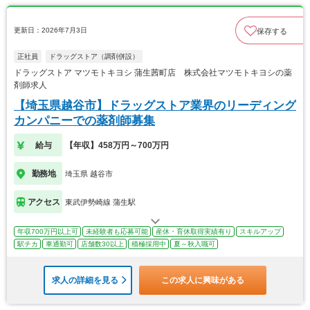
更新日：2026年7月3日
保存する
正社員
ドラッグストア（調剤併設）
ドラッグストア マツモトキヨシ 蒲生茜町店 株式会社マツモトキヨシの薬
剤師求人
【埼玉県越谷市】ドラッグストア業界のリーディング
カンパニーでの薬剤師募集
給与
【年収】458万円～700万円
勤務地
埼玉県 越谷市
アクセス
東武伊勢崎線 蒲生駅
年収700万円以上可
未経験者も応募可能
産休・育休取得実績有り
スキルアップ
駅チカ
車通勤可
店舗数30以上
積極採用中
夏～秋入職可
求人の詳細を見る
この求人に興味がある