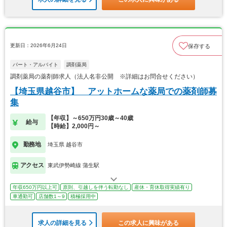
更新日：2026年6月24日
保存する
パート・アルバイト
調剤薬局
調剤薬局の薬剤師求人（法人名非公開 ※詳細はお問合せください）
【埼玉県越谷市】 アットホームな薬局での薬剤師募
集
【年収】～650万円30歳～40歳
給与
【時給】2,000円～
勤務地
埼玉県 越谷市
アクセス
東武伊勢崎線 蒲生駅
年収650万円以上可
原則、引越しを伴う転勤なし
産休・育休取得実績有り
車通勤可
店舗数1～9
積極採用中
求人の詳細を見る
この求人に興味がある