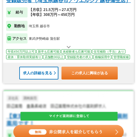
登録販売者（埼玉県越谷市／ウエルシア越谷蒲生店）
【月収】21.5万円～27.0万円
給与
【年収】308万円～450万円
勤務地
埼玉県 越谷市
アクセス
東武伊勢崎線 蒲生駅
年収450万円以上可
新卒も応募可能
未経験者も応募可能
住宅補助（手当）あり
産休・育休取得実績有り
店舗数30以上
登録販売者の求人
積極採用中
管理職候補
求人の詳細を見る
この求人に興味がある