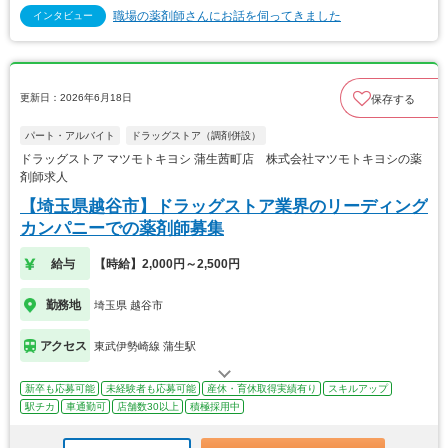
職場の薬剤師さんにお話を伺ってきました
インタビュー
更新日：2026年6月18日
保存する
パート・アルバイト
ドラッグストア（調剤併設）
ドラッグストア マツモトキヨシ 蒲生茜町店 株式会社マツモトキヨシの薬
剤師求人
【埼玉県越谷市】ドラッグストア業界のリーディング
カンパニーでの薬剤師募集
給与
【時給】2,000円～2,500円
勤務地
埼玉県 越谷市
アクセス
東武伊勢崎線 蒲生駅
新卒も応募可能
未経験者も応募可能
産休・育休取得実績有り
スキルアップ
駅チカ
車通勤可
店舗数30以上
積極採用中