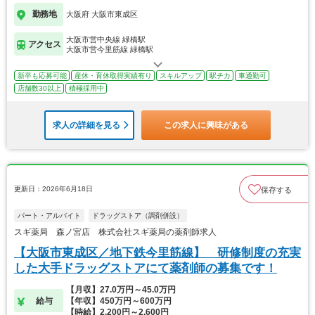
勤務地
大阪府 大阪市東成区
大阪市営中央線 緑橋駅
アクセス
大阪市営今里筋線 緑橋駅
新卒も応募可能
産休・育休取得実績有り
スキルアップ
駅チカ
車通勤可
店舗数30以上
積極採用中
求人の詳細を見る
この求人に興味がある
更新日：2026年6月18日
保存する
パート・アルバイト
ドラッグストア（調剤併設）
スギ薬局 森ノ宮店 株式会社スギ薬局の薬剤師求人
【大阪市東成区／地下鉄今里筋線】 研修制度の充実
した大手ドラッグストアにて薬剤師の募集です！
【月収】27.0万円～45.0万円
給与
【年収】450万円～600万円
【時給】2,200円～2,600円