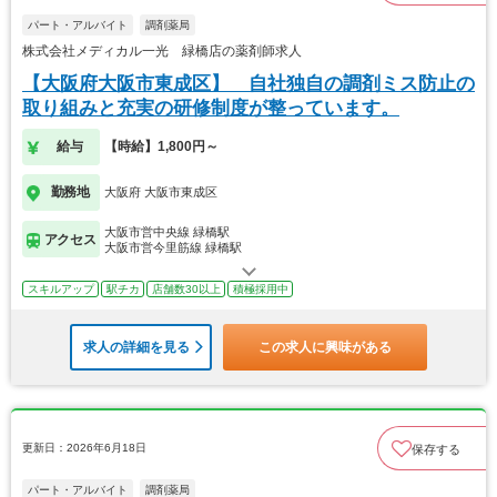
パート・アルバイト
調剤薬局
株式会社メディカル一光 緑橋店の薬剤師求人
【大阪府大阪市東成区】 自社独自の調剤ミス防止の
取り組みと充実の研修制度が整っています。
給与
【時給】1,800円～
勤務地
大阪府 大阪市東成区
大阪市営中央線 緑橋駅
アクセス
大阪市営今里筋線 緑橋駅
スキルアップ
駅チカ
店舗数30以上
積極採用中
求人の詳細を見る
この求人に興味がある
更新日：2026年6月18日
保存する
パート・アルバイト
調剤薬局