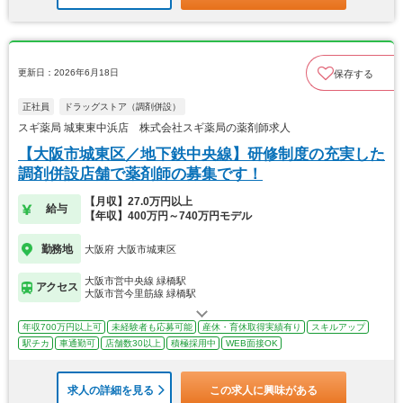
更新日：2026年6月18日
保存する
正社員
ドラッグストア（調剤併設）
スギ薬局 城東東中浜店 株式会社スギ薬局の薬剤師求人
【大阪市城東区／地下鉄中央線】研修制度の充実した
調剤併設店舗で薬剤師の募集です！
【月収】27.0万円以上
給与
【年収】400万円～740万円モデル
勤務地
大阪府 大阪市城東区
大阪市営中央線 緑橋駅
アクセス
大阪市営今里筋線 緑橋駅
年収700万円以上可
未経験者も応募可能
産休・育休取得実績有り
スキルアップ
駅チカ
車通勤可
店舗数30以上
積極採用中
WEB面接OK
求人の詳細を見る
この求人に興味がある