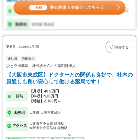
更新日：2025年1月7日
保存する
正社員
調剤薬局
ひとラボ薬局 株式会社Ashの薬剤師求人
【大阪市東成区】ドクターとの関係も良好で、社内の
風通しも良い安心して働ける薬局です！
【月収】40.0万円
給与
【年収】526万円
【時給】2,300円～
勤務地
大阪府 大阪市東成区
大阪市営中央線 緑橋駅
アクセス
大阪市営今里筋線 緑橋駅