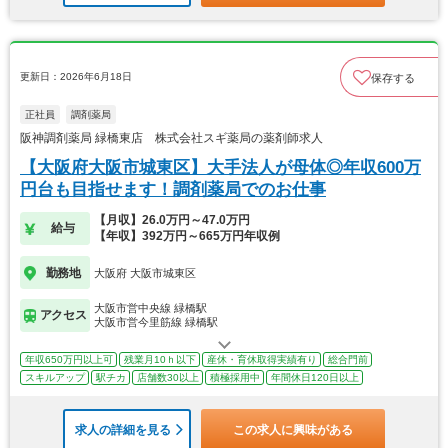
更新日：2026年6月18日
保存する
正社員
調剤薬局
阪神調剤薬局 緑橋東店 株式会社スギ薬局の薬剤師求人
【大阪府大阪市城東区】大手法人が母体◎年収600万
円台も目指せます！調剤薬局でのお仕事
【月収】26.0万円～47.0万円
給与
【年収】392万円～665万円年収例
勤務地
大阪府 大阪市城東区
大阪市営中央線 緑橋駅
アクセス
大阪市営今里筋線 緑橋駅
年収650万円以上可
残業月10ｈ以下
産休・育休取得実績有り
総合門前
スキルアップ
駅チカ
店舗数30以上
積極採用中
年間休日120日以上
求人の詳細を見る
この求人に興味がある