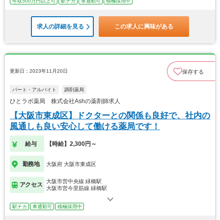
年収500万円以上可
駅チカ
車通勤可
積極採用中
求人の詳細を見る
この求人に興味がある
更新日：2023年11月20日
保存する
パート・アルバイト
調剤薬局
ひとラボ薬局 株式会社Ashの薬剤師求人
【大阪市東成区】ドクターとの関係も良好で、社内の
風通しも良い安心して働ける薬局です！
給与
【時給】2,300円～
勤務地
大阪府 大阪市東成区
大阪市営中央線 緑橋駅
アクセス
大阪市営今里筋線 緑橋駅
駅チカ
車通勤可
積極採用中