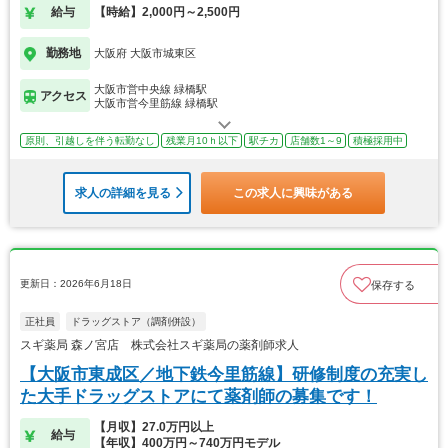
給与
【時給】2,000円～2,500円
勤務地
大阪府 大阪市城東区
大阪市営中央線 緑橋駅
アクセス
大阪市営今里筋線 緑橋駅
原則、引越しを伴う転勤なし
残業月10ｈ以下
駅チカ
店舗数1～9
積極採用中
求人の詳細を見る
この求人に興味がある
更新日：2026年6月18日
保存する
正社員
ドラッグストア（調剤併設）
スギ薬局 森ノ宮店 株式会社スギ薬局の薬剤師求人
【大阪市東成区／地下鉄今里筋線】研修制度の充実し
た大手ドラッグストアにて薬剤師の募集です！
【月収】27.0万円以上
給与
【年収】400万円～740万円モデル