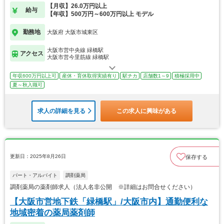
【月収】26.0万円以上
給与
【年収】500万円～600万円以上 モデル
勤務地
大阪府 大阪市城東区
大阪市営中央線 緑橋駅
アクセス
大阪市営今里筋線 緑橋駅
年収600万円以上可
産休・育休取得実績有り
駅チカ
店舗数1～9
積極採用中
夏～秋入職可
求人の詳細を見る
この求人に興味がある
更新日：2025年8月26日
保存する
パート・アルバイト
調剤薬局
調剤薬局の薬剤師求人（法人名非公開 ※詳細はお問合せください）
【大阪市営地下鉄「緑橋駅」/大阪市内】通勤便利な
地域密着の薬局薬剤師