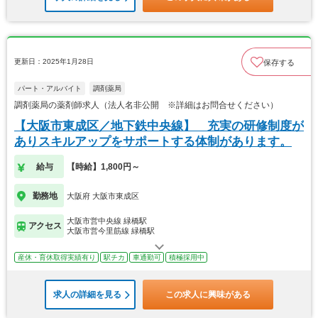
更新日：2025年1月28日
保存する
パート・アルバイト
調剤薬局
調剤薬局の薬剤師求人（法人名非公開 ※詳細はお問合せください）
【大阪市東成区／地下鉄中央線】 充実の研修制度が
ありスキルアップをサポートする体制があります。
給与
【時給】1,800円～
勤務地
大阪府 大阪市東成区
大阪市営中央線 緑橋駅
アクセス
大阪市営今里筋線 緑橋駅
産休・育休取得実績有り
駅チカ
車通勤可
積極採用中
求人の詳細を見る
この求人に興味がある