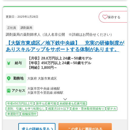
更新日：2025年1月28日
保存する
正社員
調剤薬局
調剤薬局の薬剤師求人（法人名非公開 ※詳細はお問合せください）
【大阪市東成区／地下鉄中央線】 充実の研修制度が
ありスキルアップをサポートする体制があります。
【月収】28.0万円以上 24歳～50歳モデル
給与
【年収】450万円以上 24歳～50歳モデル
【時給】1,800円～
勤務地
大阪府 大阪市東成区
大阪市営中央線 緑橋駅
アクセス
大阪市営今里筋線 緑橋駅
年収450万円以上可
新卒も応募可能
未経験者も応募可能
原則、引越しを伴う転勤なし
残業月10ｈ以下
産休・育休取得実績有り
駅チカ
車通勤可
積極採用中
求人の詳細を見る
この求人に興味がある