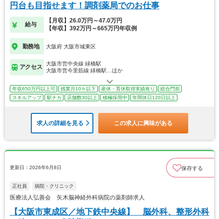
円台も目指せます！調剤薬局でのお仕事
【月収】26.0万円～47.0万円
給与
【年収】392万円～665万円年収例
勤務地
大阪府 大阪市城東区
大阪市営中央線 緑橋駅
アクセス
大阪市営今里筋線 緑橋駅…ほか
年収650万円以上可
残業月10ｈ以下
産休・育休取得実績有り
総合門前
スキルアップ
駅チカ
店舗数30以上
積極採用中
年間休日120日以上
求人の詳細を見る
この求人に興味がある
更新日：2026年6月8日
保存する
正社員
病院・クリニック
医療法人弘善会 矢木脳神経外科病院の薬剤師求人
【大阪市東成区／地下鉄中央線】 脳外科、整形外科