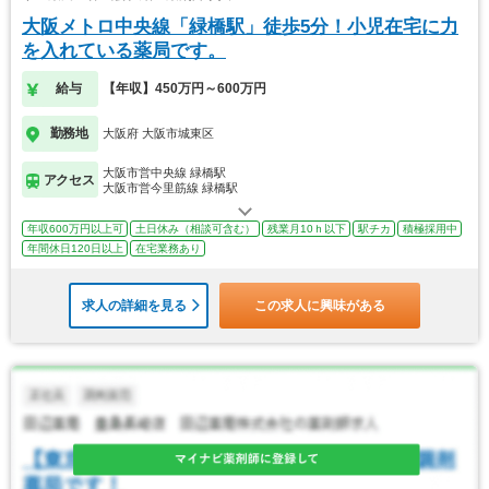
大阪メトロ中央線「緑橋駅」徒歩5分！小児在宅に力
を入れている薬局です。
給与
【年収】450万円～600万円
勤務地
大阪府 大阪市城東区
大阪市営中央線 緑橋駅
アクセス
大阪市営今里筋線 緑橋駅
年収600万円以上可
土日休み（相談可含む）
残業月10ｈ以下
駅チカ
積極採用中
年間休日120日以上
在宅業務あり
求人の詳細を見る
この求人に興味がある