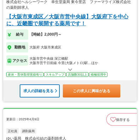
株式会社ヘルシーワーク 幸生堂薬局 東今里店 ファーマライズ株式会社
の薬剤師求人
【大阪市東成区／大阪市営中央線】大阪府下を中心
に、近畿圏で展開する薬局です！
給与
【時給】2,000円～
勤務地
大阪府 大阪市東成区
大阪市営中央線 深江橋駅
アクセス
大阪市営千日前線 今里(大阪メトロ)駅…ほか
産休・育休取得実績有り
スキルアップ
店舗数30以上
積極採用中
求人の詳細を見る
この求人に興味がある
更新日：2025年4月9日
保存する
正社員
調剤薬局
ゆい薬局 株式会社結の薬剤師求人