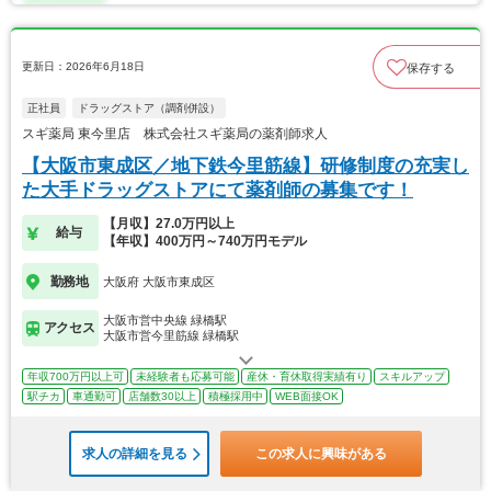
更新日：2026年6月18日
保存する
正社員
ドラッグストア（調剤併設）
スギ薬局 東今里店 株式会社スギ薬局の薬剤師求人
【大阪市東成区／地下鉄今里筋線】研修制度の充実し
た大手ドラッグストアにて薬剤師の募集です！
【月収】27.0万円以上
給与
【年収】400万円～740万円モデル
勤務地
大阪府 大阪市東成区
大阪市営中央線 緑橋駅
アクセス
大阪市営今里筋線 緑橋駅
年収700万円以上可
未経験者も応募可能
産休・育休取得実績有り
スキルアップ
駅チカ
車通勤可
店舗数30以上
積極採用中
WEB面接OK
求人の詳細を見る
この求人に興味がある