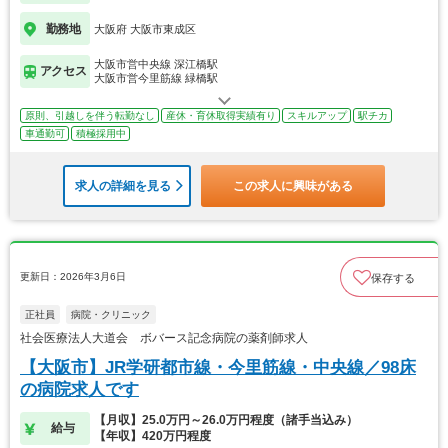
勤務地
大阪府 大阪市東成区
大阪市営中央線 深江橋駅
アクセス
大阪市営今里筋線 緑橋駅
原則、引越しを伴う転勤なし
産休・育休取得実績有り
スキルアップ
駅チカ
車通勤可
積極採用中
求人の詳細を見る
この求人に興味がある
更新日：2026年3月6日
保存する
正社員
病院・クリニック
社会医療法人大道会 ボバース記念病院の薬剤師求人
【大阪市】JR学研都市線・今里筋線・中央線／98床
の病院求人です
【月収】25.0万円～26.0万円程度（諸手当込み）
給与
【年収】420万円程度