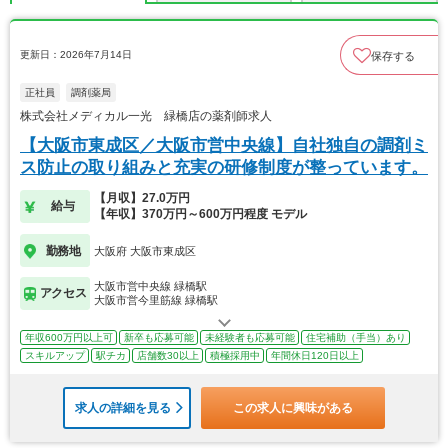
更新日：2026年7月14日
保存する
正社員
調剤薬局
株式会社メディカル一光 緑橋店の薬剤師求人
【大阪市東成区／大阪市営中央線】自社独自の調剤ミ
ス防止の取り組みと充実の研修制度が整っています。
【月収】27.0万円
給与
【年収】370万円～600万円程度 モデル
勤務地
大阪府 大阪市東成区
大阪市営中央線 緑橋駅
アクセス
大阪市営今里筋線 緑橋駅
年収600万円以上可
新卒も応募可能
未経験者も応募可能
住宅補助（手当）あり
スキルアップ
駅チカ
店舗数30以上
積極採用中
年間休日120日以上
求人の詳細を見る
この求人に興味がある