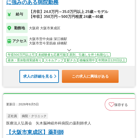
に強みのある病院勤務
【月収】24.0万円～35.0万円以上 25歳～モデル
給与
【年収】350万円～500万円程度 24歳～40歳
勤務地
大阪府 大阪市東成区
大阪市営中央線 深江橋駅
アクセス
大阪市営今里筋線 緑橋駅
年収500万円以上可
未経験者も応募可能
原則、引越しを伴う転勤なし
産休・育休取得実績有り
スキルアップ
駅チカ
積極採用中
年間休日120日以上
求人の詳細を見る
この求人に興味がある
更新日：2026年6月5日
保存する
正社員
病院・クリニック
医療法人弘善会 矢木脳神経外科病院の薬剤師求人
【大阪市東成区】薬剤師