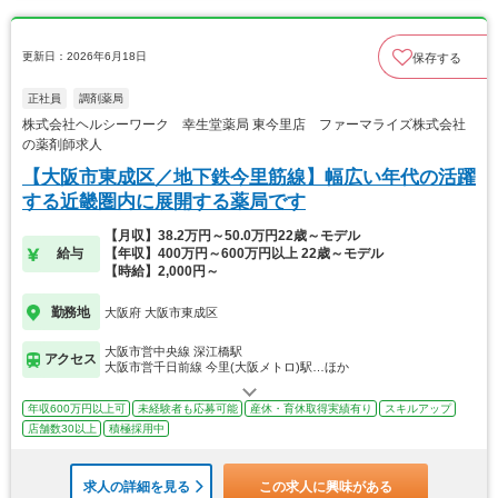
更新日：2026年6月18日
保存する
正社員
調剤薬局
株式会社ヘルシーワーク 幸生堂薬局 東今里店 ファーマライズ株式会社
の薬剤師求人
【大阪市東成区／地下鉄今里筋線】幅広い年代の活躍
する近畿圏内に展開する薬局です
【月収】38.2万円～50.0万円22歳～モデル
給与
【年収】400万円～600万円以上 22歳～モデル
【時給】2,000円～
勤務地
大阪府 大阪市東成区
大阪市営中央線 深江橋駅
アクセス
大阪市営千日前線 今里(大阪メトロ)駅…ほか
年収600万円以上可
未経験者も応募可能
産休・育休取得実績有り
スキルアップ
店舗数30以上
積極採用中
求人の詳細を見る
この求人に興味がある