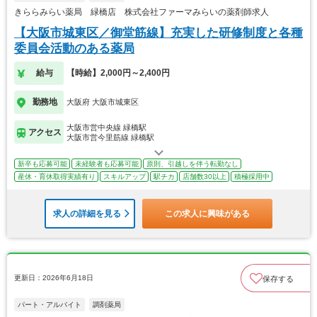
きららみらい薬局 緑橋店 株式会社ファーマみらいの薬剤師求人
【大阪市城東区／御堂筋線】充実した研修制度と各種
委員会活動のある薬局
給与
【時給】2,000円～2,400円
勤務地
大阪府 大阪市城東区
大阪市営中央線 緑橋駅
アクセス
大阪市営今里筋線 緑橋駅
新卒も応募可能
未経験者も応募可能
原則、引越しを伴う転勤なし
産休・育休取得実績有り
スキルアップ
駅チカ
店舗数30以上
積極採用中
求人の詳細を見る
この求人に興味がある
更新日：2026年6月18日
保存する
パート・アルバイト
調剤薬局