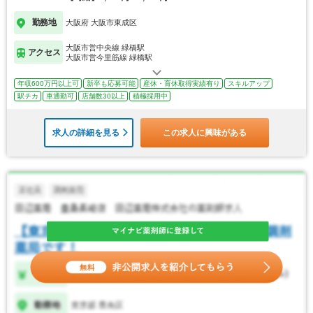
勤務地
大阪府 大阪市東成区
大阪市営中央線 緑橋駅
アクセス
大阪市営今里筋線 緑橋駅
年収600万円以上可
新卒も応募可能
産休・育休取得実績有り
スキルアップ
駅チカ
車通勤可
店舗数30以上
積極採用中
求人の詳細を見る
この求人に興味がある