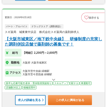
更新日：2026年6月18日
保存する
パート・アルバイト
ドラッグストア（調剤併設）
スギ薬局 城東東中浜店 株式会社スギ薬局の薬剤師求人
【大阪市城東区／地下鉄中央線】 研修制度の充実し
た調剤併設店舗で薬剤師の募集です！
給与
【時給】2,200円～2,600円
勤務地
大阪府 大阪市城東区
大阪市営中央線 緑橋駅
アクセス
大阪市営今里筋線 緑橋駅
新卒も応募可能
産休・育休取得実績有り
スキルアップ
駅チカ
車通勤可
店舗数30以上
積極採用中
求人の詳細を見る
この求人に興味がある