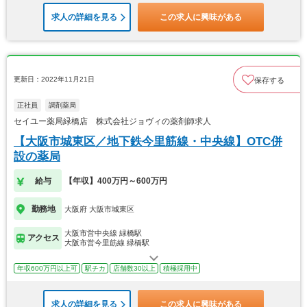
求人の詳細を見る
この求人に興味がある
更新日：2022年11月21日
保存する
正社員
調剤薬局
セイユー薬局緑橋店 株式会社ジョヴィの薬剤師求人
【大阪市城東区／地下鉄今里筋線・中央線】OTC併
設の薬局
給与
【年収】400万円～600万円
勤務地
大阪府 大阪市城東区
大阪市営中央線 緑橋駅
アクセス
大阪市営今里筋線 緑橋駅
年収600万円以上可
駅チカ
店舗数30以上
積極採用中
求人の詳細を見る
この求人に興味がある