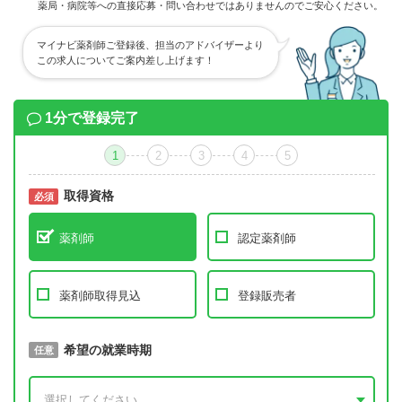
薬局・病院等への直接応募・問い合わせではありませんのでご安心ください。
マイナビ薬剤師ご登録後、担当のアドバイザーより
この求人についてご案内差し上げます！
1分で登録完了
1
2
3
4
5
取得資格
必須
必須
薬剤師
認定薬剤師
薬剤師取得見込
登録販売者
取得予定年
希望の就業時期
必須
任意