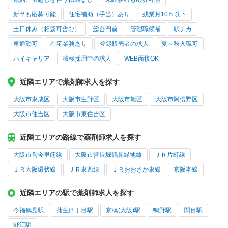
新卒も応募可能
住宅補助（手当）あり
残業月10ｈ以下
土日休み（相談可含む）
総合門前
管理職候補
駅チカ
車通勤可
在宅業務あり
登録販売者の求人
夏～秋入職可
ハイキャリア
積極採用中の求人
WEB面接OK
近隣エリアで薬剤師求人を探す
大阪市東成区
大阪市生野区
大阪市旭区
大阪市阿倍野区
大阪市住吉区
大阪市東住吉区
近隣エリアの路線で薬剤師求人を探す
大阪市営今里筋線
大阪市営長堀鶴見緑地線
ＪＲ片町線
ＪＲ大阪環状線
ＪＲ東西線
ＪＲおおさか東線
京阪本線
近隣エリアの駅で薬剤師求人を探す
今福鶴見駅
蒲生四丁目駅
京橋(大阪)駅
鴫野駅
関目駅
野江駅