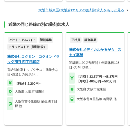
大阪市城東区(大阪府)エリアの薬剤師求人をもっと見る
近隣の同じ路線の別の薬剤師求人
パート・アルバイト
調剤薬局
正社員
調剤薬局
ドラッグストア（調剤併設）
株式会社メディカルかるがも ス
カイ薬局
株式会社コクミン コクミンドラ
ッグ 蒲生四丁目駅店
近畿圏に90店舗展開！年間休日123
日×スギHD母…
有給消化率トップクラス！残業少な
目×風通しの良さが…
【月収】33.3万円～48.3万円
【年収】400万円～580万円
【時給】2,200円～
大阪府 大阪市城東区
大阪府 大阪市城東区
大阪市営今里筋線 鴫野駅 他
大阪市営今里筋線 蒲生四丁目
駅 他