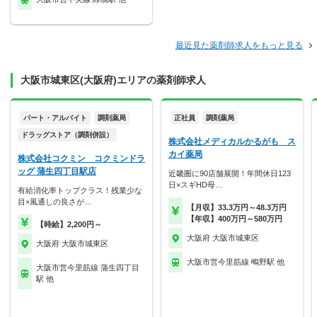
最近見た薬剤師求人をもっと見る
大阪市城東区(大阪府)エリアの薬剤師求人
パート・アルバイト
調剤薬局
正社員
調剤薬局
ドラッグストア（調剤併設）
株式会社メディカルかるがも ス
カイ薬局
株式会社コクミン コクミンドラ
ッグ 蒲生四丁目駅店
近畿圏に90店舗展開！年間休日123
日×スギHD母…
有給消化率トップクラス！残業少な
目×風通しの良さが…
【月収】33.3万円～48.3万円
【年収】400万円～580万円
【時給】2,200円～
大阪府 大阪市城東区
大阪府 大阪市城東区
大阪市営今里筋線 鴫野駅 他
大阪市営今里筋線 蒲生四丁目
駅 他