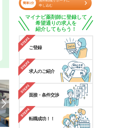
無料転職サポートに
簡単1分
申し込む
マイナビ薬剤師に登録して
希望通りの求人を
紹介してもらう！
STEP1
ご登録
STEP2
求人のご紹介
STEP3
面接・条件交渉
STEP4
転職成功！！