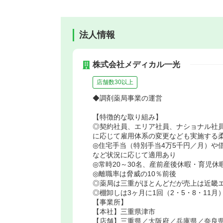
法人情報
株式会社メディカル一光
店舗数30以上
◆調剤薬局事業の運営
【特徴的な取り組み】
◎契約社員、エリア社員、ナショナル社
に応じて雇用体系の変更なども実施する
◎住宅手当（特別手当4万5千円／月）や
など状況に応じて適用あり
◎常時20～30名、産前産後休暇・育児休
◎離職率は脅威の10％前後
◎薬局は三重がほとんどだが売上は近畿
◎棚卸しは3ヶ月に1回（2・5・8・11
【事業所】
【本社】三重県津市
【店舗】三重県／大阪府／兵庫県／奈良