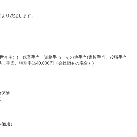
により決定します。
00円（世帯主）) 残業手当 資格手当 その他手当(家族手当、役職手当：
越し手当、特別手当40,000円（会社指令の場合）)
金保険
度
み適用）