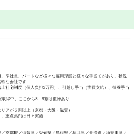
員、準社員、パートなど様々な雇用形態と様々な手当てがあり、状況
柔軟な会社です
借上社宅制度（個人負担3万円）、引越し手当（実費支給）、扶養手当
暇取得中、ここから8－9割は復帰あり
エリアが５割以上（京都・大阪・滋賀）
月）、重点薬剤は日々実施
県／京都府／滋賀県／愛知県／島根県／福井県／北海道／神奈川県／