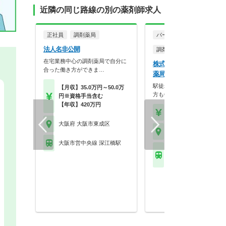
近隣の同じ路線の別の薬剤師求人
正社員
調剤薬局
パート・アルバイト
法人名非公開
調剤薬局
在宅業務中心の調剤薬局で自分に
株式会社アプロード ふれ
合った働き方ができま…
薬局
駅徒歩0分♪週1日～◎ブラン
【月収】35.0万円～50.0万
方もOKです！急な…
円※資格手当含む
【年収】420万円
【時給】2,645円～2,6
大阪府 大阪市東成区
大阪府 大阪市東成区
大阪市営中央線 深江橋駅
大阪市営千日前線 今里
メトロ)駅 他