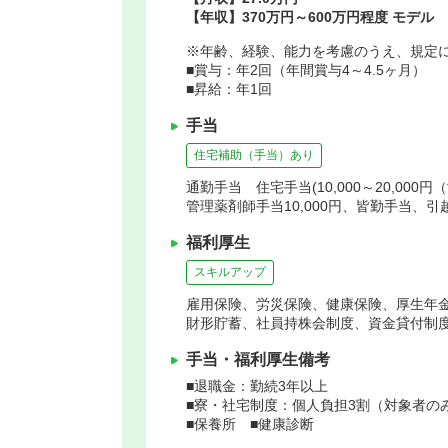
【年収】370万円～600万円程度 モデル
※年齢、経験、能力を考慮のうえ、規定
■賞与：年2回（年間賞与4～4.5ヶ月）
■昇給：年1回
手当
住宅補助（手当）あり
通勤手当 住宅手当(10,000～20,0
管理薬剤師手当10,000円、皆勤手当、引
福利厚生
スキルアップ
雇用保険、労災保険、健康保険、厚生年
財形貯蓄、社員持株会制度、資金貸付制
手当・福利厚生備考
■退職金：勤続3年以上
■寮・社宅制度：個人負担3割（対象者の
■保養所 ■健康診断