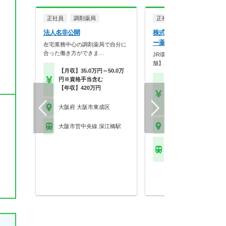
正社員
調剤薬局
正社員
調剤薬局
法人名非公開
株式会社セラフィ 東成エ
ー薬局
在宅業務中心の調剤薬局で自分に
合った働き方ができま…
JR環状線沿線【18：00まで
舗】薬剤師募集
【月収】35.0万円～50.0万
円※資格手当含む
【月収】30.0万円～40.
【年収】420万円
円
【年収】430万円～60
※経験に応じて
大阪府 大阪市東成区
大阪府 大阪市東成区
大阪市営中央線 深江橋駅
ＪＲ大阪環状線 玉造(Ｊ
駅