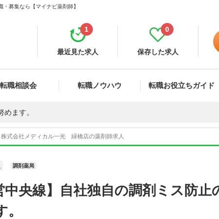
転職・募集なら【マイナビ薬剤師】
1
0
最近見た求人
保存した求人
転職相談会
転職ノウハウ
転職お役立ちガイド
努めます。
株式会社メディカル一光 緑橋店の薬剤師求人
員
調剤薬局
営中央線】自社独自の調剤ミス防止
す。