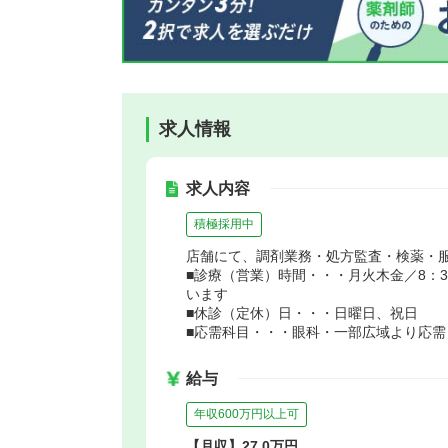
求人情報
求人内容
積極採用中
店舗にて、調剤業務・処方監査・検薬・
■診療（営業）時間・・・月火木金／8：30
います
■休診（定休）日・・・日曜日、祝日
■応需科目・・・眼科・一部広域より応需
給与
年収600万円以上可
【月収】27.0万円