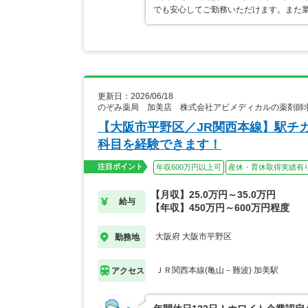
でも安心してご勤務いただけます。また業
更新日：2026/06/18
のぞみ薬局 加美店 株式会社アビメディカルの薬剤師
【大阪市平野区／JR関西本線】駅チ
科目を経験できます！
注目ポイント
年収600万円以上可
産休・育休取得実績有
【月収】25.0万円～35.0万円
給与
【年収】450万円～600万円程度
大阪府 大阪市平野区
勤務地
ＪＲ関西本線(亀山－難波) 加美駅
アクセス