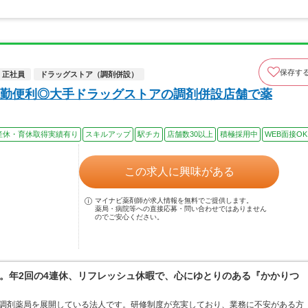
保存す
正社員
ドラッグストア（調剤併設）
勤便利◎大手ドラッグストアの調剤併設店舗で薬
産休・育休取得実績有り
スキルアップ
駅チカ
店舗数30以上
積極採用中
WEB面接OK
この求人に興味がある
マイナビ薬剤師が求人情報を無料でご提供します。
薬局・病院等への直接応募・問い合わせではありません
のでご安心ください。
。年2回の4連休、リフレッシュ休暇で、心にゆとりのある『かかりつ
ア・調剤薬局を展開している法人です。研修制度が充実しており、業務に不安がある方