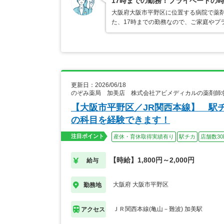
17時までの勤務！プライベートの
大阪府大阪市平野区に位置する病院で薬剤
た、17時までの勤務なので、ご家庭やプ
更新日：2026/06/18
のぞみ薬局 加美店 株式会社アビメディカルの薬剤師
【大阪市平野区／JR関西本線】 駅
の科目を経験できます！
注目ポイント
産休・育休取得実績有り
駅チカ
店舗数3
【時給】1,800円～2,000円
給与
大阪府 大阪市平野区
勤務地
ＪＲ関西本線(亀山－難波) 加美駅
アクセス