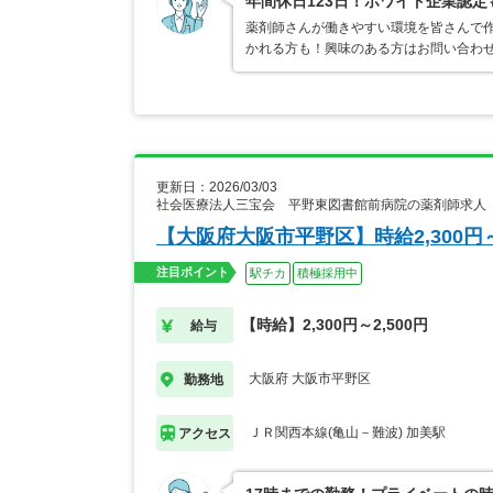
年間休日123日！ホワイト企業認
薬剤師さんが働きやすい環境を皆さんで作
かれる方も！興味のある方はお問い合わ
更新日：2026/03/03
社会医療法人三宝会 平野東図書館前病院の薬剤師求人
【大阪府大阪市平野区】時給2,300
注目ポイント
駅チカ
積極採用中
【時給】2,300円～2,500円
給与
大阪府 大阪市平野区
勤務地
ＪＲ関西本線(亀山－難波) 加美駅
アクセス