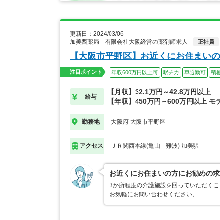
更新日：2024/03/06
加美西薬局 有限会社大阪経営の薬剤師求人
正社員
【大阪市平野区】お近くにお住まいの
注目ポイント
年収600万円以上可
駅チカ
車通勤可
積
【月収】32.1万円～42.8万円以上
給与
【年収】450万円～600万円以上 モ
大阪府 大阪市平野区
勤務地
ＪＲ関西本線(亀山－難波) 加美駅
アクセス
お近くにお住まいの方にお勧めの求
3か所程度の介護施設を回っていただくこ
お気軽にお問い合わせください。