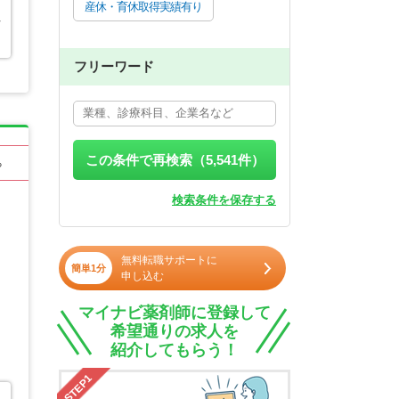
産休・育休取得実績有り
行
フリーワード
この条件で再検索（
5,541
件）
る
検索条件を保存する
無料転職サポートに
簡単1分
申し込む
マイナビ薬剤師に登録して
希望通りの求人を
紹介してもらう！
STEP1