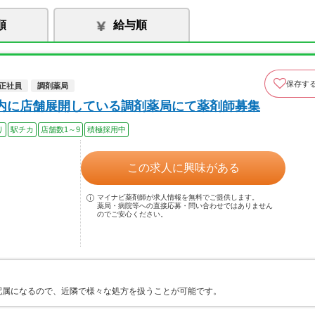
順
給与順
保存す
正社員
調剤薬局
市内に店舗展開している調剤薬局にて薬剤師募集
り
駅チカ
店舗数1～9
積極採用中
この求人に興味がある
マイナビ薬剤師が求人情報を無料でご提供します。
薬局・病院等への直接応募・問い合わせではありません
のでご安心ください。
配属になるので、近隣で様々な処方を扱うことが可能です。