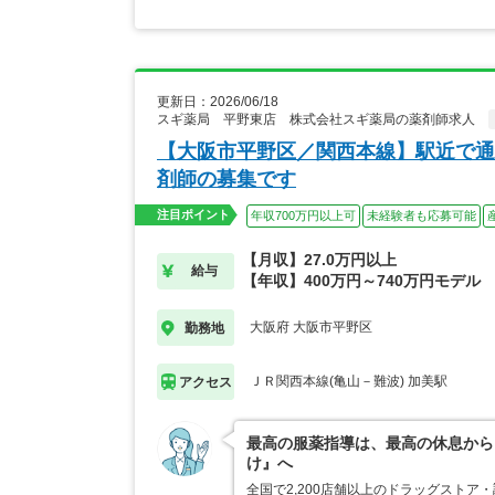
更新日：2026/06/18
スギ薬局 平野東店 株式会社スギ薬局の薬剤師求人
【大阪市平野区／関西本線】駅近で通
剤師の募集です
注目ポイント
年収700万円以上可
未経験者も応募可能
【月収】27.0万円以上
給与
【年収】400万円～740万円モデル
大阪府 大阪市平野区
勤務地
ＪＲ関西本線(亀山－難波) 加美駅
アクセス
最高の服薬指導は、最高の休息から
け』へ
全国で2,200店舗以上のドラッグスト