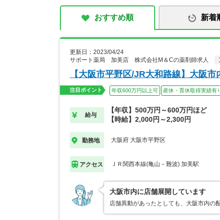
おすすめ順
新着
更新日：2023/04/24
サポート薬局 加美店 株式会社M＆Cの薬剤師求人
【大阪市平野区/JR大和路線】大阪
注目ポイント
年収600万円以上可
産休・育休取得実績有
【年収】500万円～600万円ほど
給与
【時給】2,000円～2,300円
大阪府 大阪市平野区
勤務地
ＪＲ関西本線(亀山－難波) 加美駅
アクセス
大阪市内に店舗展開しています
店舗異動があったとしても、大阪市内の