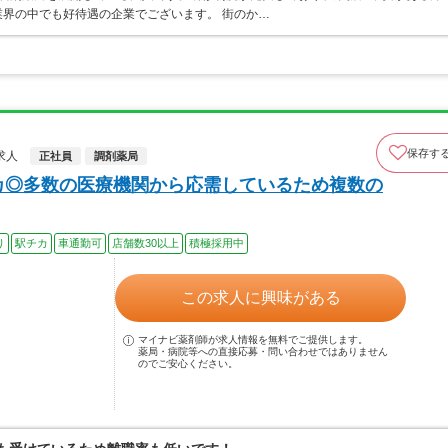
界の中でも好待遇の企業でございます。 街のか…
保存す
求人
正社員
調剤薬局
カ◎多数の医療機関から応需しているため複数の
り
駅チカ
車通勤可
店舗数30以上
積極採用中
この求人に興味がある
マイナビ薬剤師が求人情報を無料でご提供します。
薬局・病院等への直接応募・問い合わせではありません
のでご安心ください。