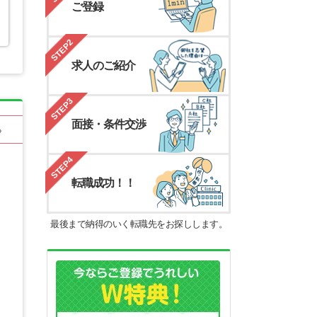
ご登録
STEP2
求人のご紹介
STEP3
面接・条件交渉
る
STEP4
転職成功！！
最後まで納得のいく転職先をお探しします。