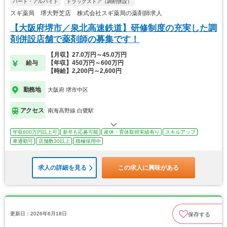
パート・アルバイト
ドラッグストア（調剤併設）
スギ薬局 堺大野芝店 株式会社スギ薬局の薬剤師求人
【大阪府堺市／泉北高速鉄道】研修制度の充実した調
剤併設店舗で薬剤師の募集です！
【月収】27.0万円～45.0万円
給与
【年収】450万円～600万円
【時給】2,200円～2,600円
勤務地
大阪府 堺市中区
アクセス
南海高野線 白鷺駅
年収600万円以上可
新卒も応募可能
産休・育休取得実績有り
スキルアップ
車通勤可
店舗数30以上
積極採用中
求人の詳細を見る
この求人に興味がある
更新日：2026年6月18日
保存する