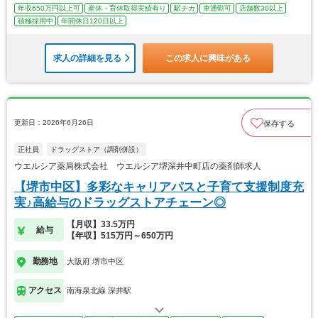
年収650万円以上可
産休・育休取得実績有り
駅チカ
車通勤可
店舗数30以上
積極採用中
年間休日120日以上
求人の詳細を見る
この求人に興味がある
更新日：2026年6月26日
保存する
正社員
ドラッグストア（調剤併設）
ウエルシア薬局株式会社 ウエルシア堺深井中町店の薬剤師求人
【堺市中区】多彩なキャリアパスと子育て支援制度充
実♪高給与のドラッグストアチェーン◎
【月収】33.5万円
給与
【年収】515万円～650万円
勤務地
大阪府 堺市中区
アクセス
南海泉北線 深井駅