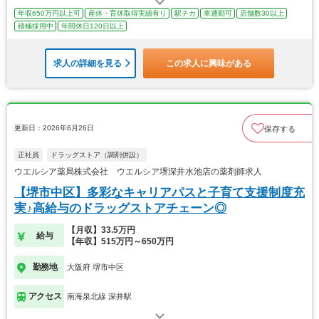
年収650万円以上可
産休・育休取得実績有り
駅チカ
車通勤可
店舗数30以上
積極採用中
年間休日120日以上
求人の詳細を見る
この求人に興味がある
更新日：2026年6月26日
保存する
正社員
ドラッグストア（調剤併設）
ウエルシア薬局株式会社 ウエルシア堺深井水池店の薬剤師求人
【堺市中区】多彩なキャリアパスと子育て支援制度充
実♪高給与のドラッグストアチェーン◎
【月収】33.5万円
給与
【年収】515万円～650万円
勤務地
大阪府 堺市中区
アクセス
南海泉北線 深井駅