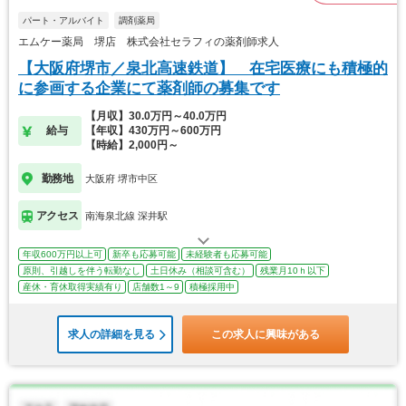
パート・アルバイト
調剤薬局
エムケー薬局 堺店 株式会社セラフィの薬剤師求人
【大阪府堺市／泉北高速鉄道】 在宅医療にも積極的
に参画する企業にて薬剤師の募集です
【月収】30.0万円～40.0万円
給与
【年収】430万円～600万円
【時給】2,000円～
勤務地
大阪府 堺市中区
アクセス
南海泉北線 深井駅
年収600万円以上可
新卒も応募可能
未経験者も応募可能
原則、引越しを伴う転勤なし
土日休み（相談可含む）
残業月10ｈ以下
産休・育休取得実績有り
店舗数1～9
積極採用中
求人の詳細を見る
この求人に興味がある