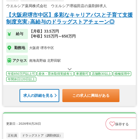
ウエルシア薬局株式会社 ウエルシア堺福田店の薬剤師求人
【大阪府堺市中区】多彩なキャリアパスと子育て支援
制度充実♪高給与のドラッグストアチェーン◎
【月収】33.5万円
給与
【年収】515万円～650万円
勤務地
大阪府 堺市中区
アクセス
南海高野線 北野田駅
年収650万円以上可
産休・育休取得実績有り
車通勤可
店舗数30以上
積極採用中
年間休日120日以上
求人の詳細を見る
この求人に興味がある
更新日：2026年6月26日
保存する
正社員
ドラッグストア（調剤併設）