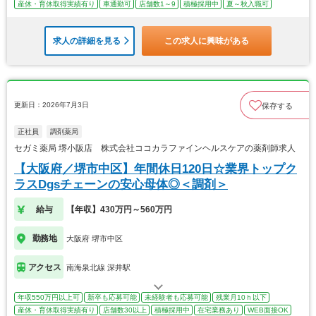
産休・育休取得実績有り
車通勤可
店舗数1～9
積極採用中
夏～秋入職可
求人の詳細を見る
この求人に興味がある
更新日：2026年7月3日
保存する
正社員
調剤薬局
セガミ薬局 堺小阪店 株式会社ココカラファインヘルスケアの薬剤師求人
【大阪府／堺市中区】年間休日120日☆業界トップク
ラスDgsチェーンの安心母体◎＜調剤＞
給与
【年収】430万円～560万円
勤務地
大阪府 堺市中区
アクセス
南海泉北線 深井駅
年収550万円以上可
新卒も応募可能
未経験者も応募可能
残業月10ｈ以下
産休・育休取得実績有り
店舗数30以上
積極採用中
在宅業務あり
WEB面接OK