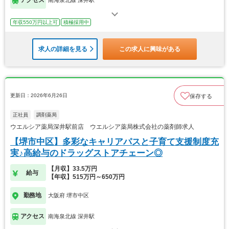
アクセス
南海泉北線 深井駅
年収550万円以上可
積極採用中
求人の詳細を見る
この求人に興味がある
更新日：2026年6月26日
保存する
正社員
調剤薬局
ウエルシア薬局深井駅前店 ウエルシア薬局株式会社の薬剤師求人
【堺市中区】多彩なキャリアパスと子育て支援制度充
実♪高給与のドラッグストアチェーン◎
【月収】33.5万円
給与
【年収】515万円～650万円
勤務地
大阪府 堺市中区
アクセス
南海泉北線 深井駅