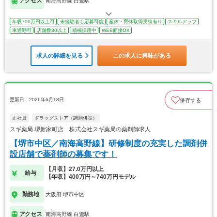
アクセス
南海高野線 白鷺駅
年収700万円以上可
未経験者も応募可能
産休・育休取得実績有り
スキルアップ
車通勤可
店舗数30以上
積極採用中
WEB面接OK
求人の詳細を見る
この求人に興味がある
更新日：2026年6月18日
保存する
正社員
ドラッグストア（調剤併設）
スギ薬局 堺新家町店 株式会社スギ薬局の薬剤師求人
【堺市中区／南海高野線】研修制度の充実した調剤併
設店舗で薬剤師の募集です！
【月収】27.0万円以上
給与
【年収】400万円～740万円モデル
勤務地
大阪府 堺市中区
アクセス
南海高野線 白鷺駅