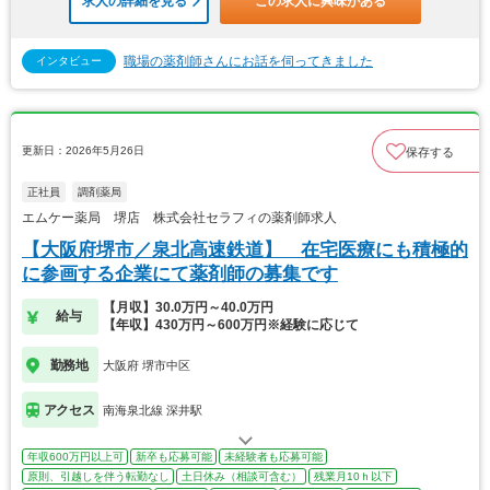
求人の詳細を見る
この求人に興味がある
職場の薬剤師さんにお話を伺ってきました
インタビュー
更新日：2026年5月26日
保存する
正社員
調剤薬局
エムケー薬局 堺店 株式会社セラフィの薬剤師求人
【大阪府堺市／泉北高速鉄道】 在宅医療にも積極的
に参画する企業にて薬剤師の募集です
【月収】30.0万円～40.0万円
給与
【年収】430万円～600万円※経験に応じて
勤務地
大阪府 堺市中区
アクセス
南海泉北線 深井駅
年収600万円以上可
新卒も応募可能
未経験者も応募可能
原則、引越しを伴う転勤なし
土日休み（相談可含む）
残業月10ｈ以下