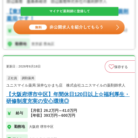
更新日：2026年6月18日
保存する
正社員
調剤薬局
ユニスマイル薬局 深井なかまち店 株式会社ユニスマイルの薬剤師求人
【大阪府堺市中区】年間休日120日以上☆福利厚生・
研修制度充実の安心環境◎
【月収】26.2万円～41.0万円
給与
【年収】393万円～600万円
勤務地
大阪府 堺市中区