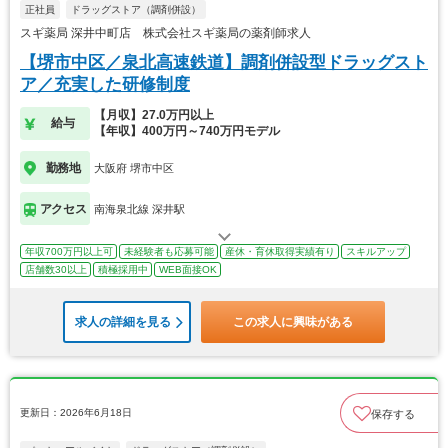
正社員
ドラッグストア（調剤併設）
スギ薬局 深井中町店 株式会社スギ薬局の薬剤師求人
【堺市中区／泉北高速鉄道】調剤併設型ドラッグスト
ア／充実した研修制度
【月収】27.0万円以上
給与
【年収】400万円～740万円モデル
勤務地
大阪府 堺市中区
アクセス
南海泉北線 深井駅
年収700万円以上可
未経験者も応募可能
産休・育休取得実績有り
スキルアップ
店舗数30以上
積極採用中
WEB面接OK
求人の詳細を見る
この求人に興味がある
更新日：2026年6月18日
保存する