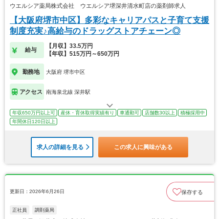
ウエルシア薬局株式会社 ウエルシア堺深井清水町店の薬剤師求人
【大阪府堺市中区】多彩なキャリアパスと子育て支援
制度充実♪高給与のドラッグストアチェーン◎
【月収】33.5万円
給与
【年収】515万円～650万円
勤務地
大阪府 堺市中区
アクセス
南海泉北線 深井駅
年収650万円以上可
産休・育休取得実績有り
車通勤可
店舗数30以上
積極採用中
年間休日120日以上
求人の詳細を見る
この求人に興味がある
更新日：2026年6月26日
保存する
正社員
調剤薬局