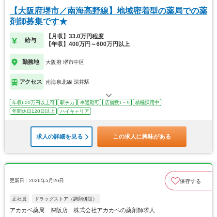
【大阪府堺市／南海高野線】地域密着型の薬局での薬
剤師募集です★
【月収】33.0万円程度
給与
【年収】400万円～600万円以上
勤務地
大阪府 堺市中区
アクセス
南海泉北線 深井駅
年収600万円以上可
駅チカ
車通勤可
店舗数1～9
積極採用中
年間休日120日以上
ハイキャリア
求人の詳細を見る
この求人に興味がある
更新日：2026年5月26日
保存する
正社員
ドラッグストア（調剤併設）
アカカベ薬局 深阪店 株式会社アカカベの薬剤師求人