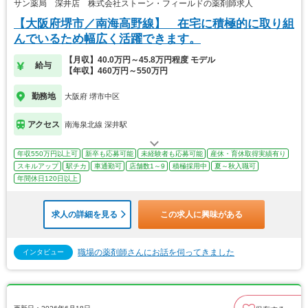
サン薬局 深井店 株式会社ストーン・フィールドの薬剤師求人
【大阪府堺市／南海高野線】 在宅に積極的に取り組
んでいるため幅広く活躍できます。
【月収】40.0万円～45.8万円程度 モデル
給与
【年収】460万円～550万円
勤務地
大阪府 堺市中区
アクセス
南海泉北線 深井駅
年収550万円以上可
新卒も応募可能
未経験者も応募可能
産休・育休取得実績有り
スキルアップ
駅チカ
車通勤可
店舗数1～9
積極採用中
夏～秋入職可
年間休日120日以上
求人の詳細を見る
この求人に興味がある
職場の薬剤師さんにお話を伺ってきました
インタビュー