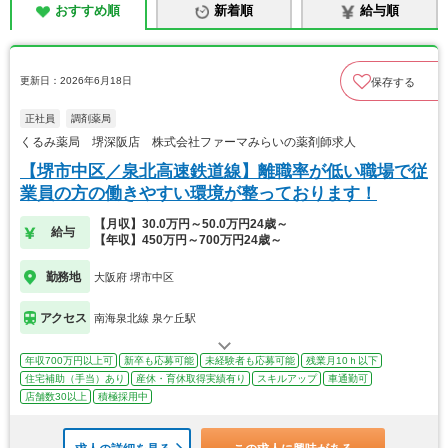
おすすめ順
新着順
給与順
更新日：2026年6月18日
保存する
正社員
調剤薬局
くるみ薬局 堺深阪店 株式会社ファーマみらいの薬剤師求人
【堺市中区／泉北高速鉄道線】離職率が低い職場で従
業員の方の働きやすい環境が整っております！
【月収】30.0万円～50.0万円24歳～
給与
【年収】450万円～700万円24歳～
勤務地
大阪府 堺市中区
アクセス
南海泉北線 泉ケ丘駅
年収700万円以上可
新卒も応募可能
未経験者も応募可能
残業月10ｈ以下
住宅補助（手当）あり
産休・育休取得実績有り
スキルアップ
車通勤可
店舗数30以上
積極採用中