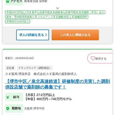
アクセス
南海泉北線 深井駅
年収600万円以上可
新卒も応募可能
未経験者も応募可能
住宅補助（手当）あり
産休・育休取得実績有り
スキルアップ
店舗数30以上
積極採用中
年間休日120日以上
求人の詳細を見る
この求人に興味がある
更新日：2026年6月18日
保存する
正社員
ドラッグストア（調剤併設）
スギ薬局 堺深井店 株式会社スギ薬局の薬剤師求人
【堺市中区／泉北高速鉄道】研修制度の充実した調剤
併設店舗で薬剤師の募集です！
【月収】27.0万円以上
給与
【年収】400万円～740万円モデル
勤務地
大阪府 堺市中区