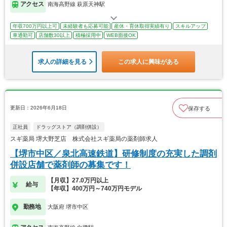
アクセス
南海高野線 萩原天神駅
年収700万円以上可
未経験者も応募可能
産休・育休取得実績有り
スキルアップ
車通勤可
店舗数30以上
積極採用中
WEB面接OK
求人の詳細を見る
この求人に興味がある
更新日：2026年6月18日
保存する
正社員
ドラッグストア（調剤併設）
スギ薬局 堺大野芝店 株式会社スギ薬局の薬剤師求人
【堺市中区／泉北高速鉄道】研修制度の充実した調剤
併設店舗で薬剤師の募集です！
【月収】27.0万円以上
給与
【年収】400万円～740万円モデル
勤務地
大阪府 堺市中区