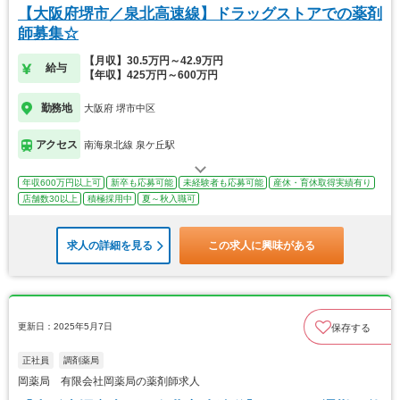
【大阪府堺市／泉北高速線】ドラッグストアでの薬剤
師募集☆
【月収】30.5万円～42.9万円
給与
【年収】425万円～600万円
勤務地
大阪府 堺市中区
アクセス
南海泉北線 泉ケ丘駅
年収600万円以上可
新卒も応募可能
未経験者も応募可能
産休・育休取得実績有り
店舗数30以上
積極採用中
夏～秋入職可
求人の詳細を見る
この求人に興味がある
更新日：2025年5月7日
保存する
正社員
調剤薬局
岡薬局 有限会社岡薬局の薬剤師求人