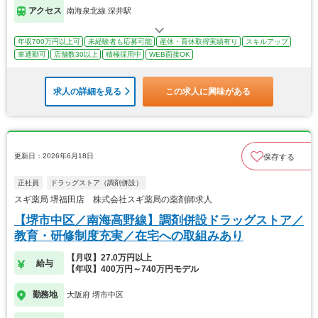
アクセス
南海泉北線 深井駅
年収700万円以上可
未経験者も応募可能
産休・育休取得実績有り
スキルアップ
車通勤可
店舗数30以上
積極採用中
WEB面接OK
求人の詳細を見る
この求人に興味がある
更新日：2026年6月18日
保存する
正社員
ドラッグストア（調剤併設）
スギ薬局 堺福田店 株式会社スギ薬局の薬剤師求人
【堺市中区／南海高野線】調剤併設ドラッグストア／
教育・研修制度充実／在宅への取組みあり
【月収】27.0万円以上
給与
【年収】400万円～740万円モデル
勤務地
大阪府 堺市中区