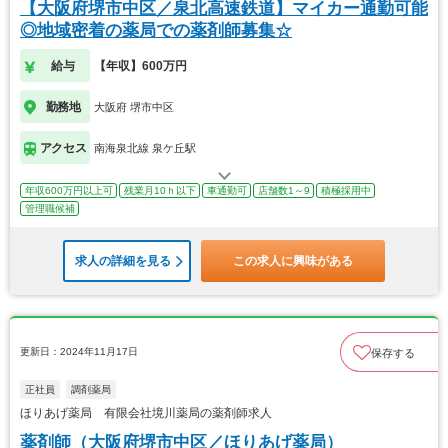
【大阪府堺市中区／泉北高速鉄道】マイカー通勤可能
◎地域密着の薬局での薬剤師募集☆
給与
【年収】600万円
勤務地
大阪府 堺市中区
アクセス
南海泉北線 泉ケ丘駅
年収600万円以上可
残業月10ｈ以下
車通勤可
店舗数1～9
積極採用中
管理職候補
求人の詳細を見る
この求人に興味がある
更新日：2024年11月17日
保存する
正社員
調剤薬局
ほりあげ薬局 有限会社境川薬局の薬剤師求人
薬剤師（大阪府堺市中区／ほりあげ薬局）