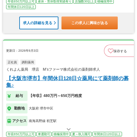
年収650万円以上可
産休・育休取得実績有り
店舗数30以上
積極採用中
年間休日120日以上
求人の詳細を見る
この求人に興味がある
更新日：2026年6月3日
保存する
正社員
調剤薬局
くれよん薬局 堺店 M’sファーマ株式会社の薬剤師求人
【大阪市堺市】年間休日128日☆薬局にて薬剤師の募
集♪
給与
【年収】480万円～650万円程度
勤務地
大阪府 堺市中区
アクセス
南海高野線 初芝駅
年収650万円以上可
車通勤可
積極採用中
夏～秋入職可
年間休日120日以上