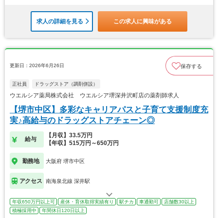
求人の詳細を見る
この求人に興味がある
更新日：2026年6月26日
保存する
正社員
ドラッグストア（調剤併設）
ウエルシア薬局株式会社 ウエルシア堺深井沢町店の薬剤師求人
【堺市中区】多彩なキャリアパスと子育て支援制度充
実♪高給与のドラッグストアチェーン◎
【月収】33.5万円
給与
【年収】515万円～650万円
勤務地
大阪府 堺市中区
アクセス
南海泉北線 深井駅
年収650万円以上可
産休・育休取得実績有り
駅チカ
車通勤可
店舗数30以上
積極採用中
年間休日120日以上