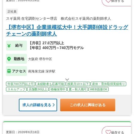
更新日：2026年6月18日
保存する
正社員
スギ薬局 在宅調剤センター堺店 株式会社スギ薬局の薬剤師求人
【堺市中区】企業規模拡大中！大手調剤併設ドラッグ
チェーンの薬剤師求人
【月収】27.0万円以上
給与
【年収】400万円～740万円モデル
勤務地
大阪府 堺市中区
アクセス
南海泉北線 深井駅
年収700万円以上可
未経験者も応募可能
残業月10ｈ以下
産休・育休取得実績有り
スキルアップ
店舗数30以上
積極採用中
夏～秋入職可
WEB面接OK
求人の詳細を見る
この求人に興味がある
更新日：2026年6月18日
保存する