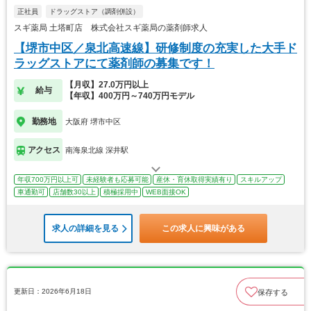
正社員
ドラッグストア（調剤併設）
スギ薬局 土塔町店 株式会社スギ薬局の薬剤師求人
【堺市中区／泉北高速線】研修制度の充実した大手ド
ラッグストアにて薬剤師の募集です！
【月収】27.0万円以上
給与
【年収】400万円～740万円モデル
勤務地
大阪府 堺市中区
アクセス
南海泉北線 深井駅
年収700万円以上可
未経験者も応募可能
産休・育休取得実績有り
スキルアップ
車通勤可
店舗数30以上
積極採用中
WEB面接OK
求人の詳細を見る
この求人に興味がある
更新日：2026年6月18日
保存する