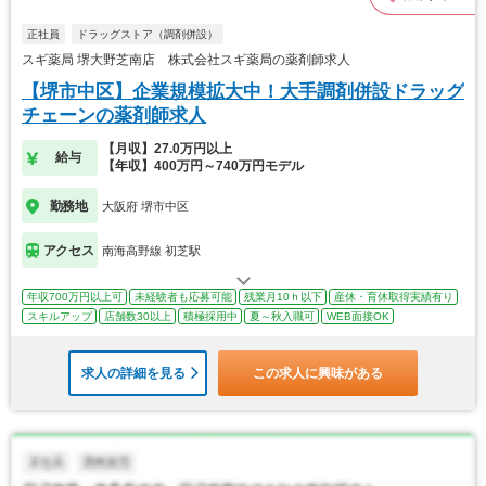
正社員
ドラッグストア（調剤併設）
スギ薬局 堺大野芝南店 株式会社スギ薬局の薬剤師求人
【堺市中区】企業規模拡大中！大手調剤併設ドラッグ
チェーンの薬剤師求人
【月収】27.0万円以上
給与
【年収】400万円～740万円モデル
勤務地
大阪府 堺市中区
アクセス
南海高野線 初芝駅
年収700万円以上可
未経験者も応募可能
残業月10ｈ以下
産休・育休取得実績有り
スキルアップ
店舗数30以上
積極採用中
夏～秋入職可
WEB面接OK
求人の詳細を見る
この求人に興味がある