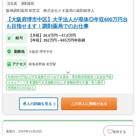
正社員
調剤薬局
阪神調剤薬局 初芝店 株式会社スギ薬局の薬剤師求人
【大阪府堺市中区】大手法人が母体◎年収600万円台
も目指せます！調剤薬局でのお仕事
【月収】26.0万円～47.0万円
給与
【年収】392万円～665万円年収例
勤務地
大阪府 堺市中区
アクセス
南海高野線 初芝駅
年収650万円以上可
残業月10ｈ以下
産休・育休取得実績有り
総合門前
スキルアップ
車通勤可
店舗数30以上
積極採用中
夏～秋入職可
年間休日120日以上
求人の詳細を見る
この求人に興味がある
更新日：2025年11月20日
保存する