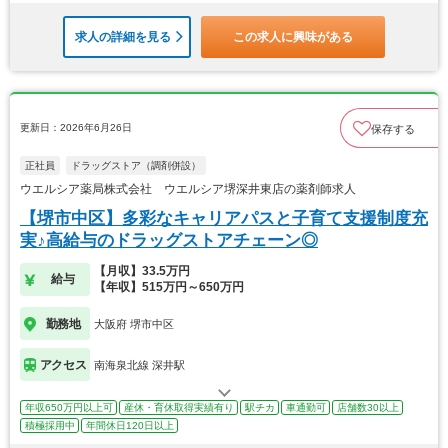
求人の詳細を見る
この求人に興味がある
更新日：2026年6月26日
保存する
正社員
ドラッグストア（調剤併設）
ウエルシア薬局株式会社 ウエルシア堺深井東店の薬剤師求人
【堺市中区】多彩なキャリアパスと子育て支援制度充
実♪高給与のドラッグストアチェーン◎
【月収】33.5万円
給与
【年収】515万円～650万円
勤務地
大阪府 堺市中区
アクセス
南海泉北線 深井駅
年収650万円以上可
産休・育休取得実績有り
駅チカ
車通勤可
店舗数30以上
積極採用中
年間休日120日以上