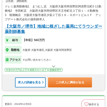
正社員
調剤薬局
ドレミ薬局勤務地1 まつむし店 大阪府大阪市阿倍野区阿倍野元町2-11勤
務地2 寺田町店 大阪府大阪市阿倍野区天王寺町北３丁目１－４勤務地
3 朝潮橋店 大阪府大阪市港区夕凪２丁目１６－９ポートビル１Ｆ アッ
プデート株式会社の薬剤師求人
【大阪市／堺市】地域に根ざした薬局にてラウンダー
薬剤師募集
給与
【年収】560万円
勤務地
大阪府 大阪市港区,大阪府 大阪市阿倍野区
アクセス
※お問い合わせください
年収550万円以上可
残業月10ｈ以下
積極採用中
求人の詳細を見る
この求人に興味がある
更新日：2024年12月6日
保存する