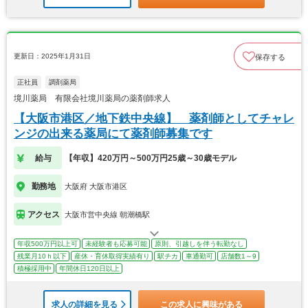
更新日：2025年1月31日
保存する
正社員
調剤薬局
境川薬局 有限会社境川薬局の薬剤師求人
【大阪市港区／地下鉄中央線】 薬剤師としてチャレ
ンジの出来る薬局にて薬剤師募集です
給与
【年収】420万円～500万円25歳～30歳モデル
勤務地
大阪府 大阪市港区
アクセス
大阪市営中央線 朝潮橋駅
年収500万円以上可
未経験者も応募可能
原則、引越しを伴う転勤なし
残業月10ｈ以下
産休・育休取得実績有り
駅チカ
車通勤可
店舗数1～9
積極採用中
年間休日120日以上
求人の詳細を見る
この求人に興味がある