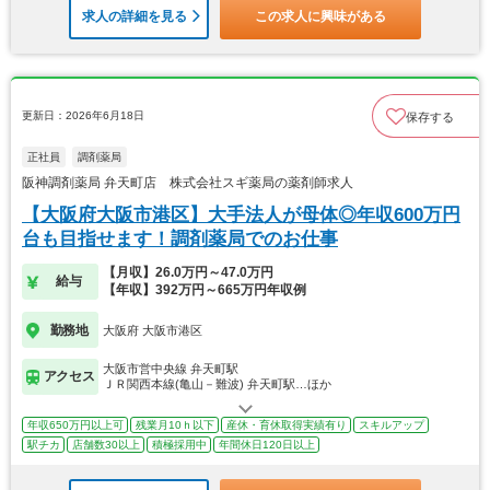
求人の詳細を見る
この求人に興味がある
更新日：2026年6月18日
保存する
正社員
調剤薬局
阪神調剤薬局 弁天町店 株式会社スギ薬局の薬剤師求人
【大阪府大阪市港区】大手法人が母体◎年収600万円
台も目指せます！調剤薬局でのお仕事
【月収】26.0万円～47.0万円
給与
【年収】392万円～665万円年収例
勤務地
大阪府 大阪市港区
大阪市営中央線 弁天町駅
アクセス
ＪＲ関西本線(亀山－難波) 弁天町駅…ほか
年収650万円以上可
残業月10ｈ以下
産休・育休取得実績有り
スキルアップ
駅チカ
店舗数30以上
積極採用中
年間休日120日以上