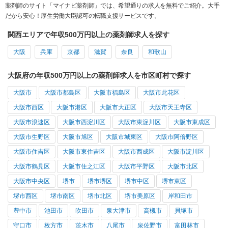
薬剤師のサイト「マイナビ薬剤師」では、希望通りの求人を無料でご紹介。大手
だから安心！厚生労働大臣認可の転職支援サービスです。
関西エリアで年収500万円以上の薬剤師求人を探す
大阪
兵庫
京都
滋賀
奈良
和歌山
大阪府の年収500万円以上の薬剤師求人を市区町村で探す
大阪市
大阪市都島区
大阪市福島区
大阪市此花区
大阪市西区
大阪市港区
大阪市大正区
大阪市天王寺区
大阪市浪速区
大阪市西淀川区
大阪市東淀川区
大阪市東成区
大阪市生野区
大阪市旭区
大阪市城東区
大阪市阿倍野区
大阪市住吉区
大阪市東住吉区
大阪市西成区
大阪市淀川区
大阪市鶴見区
大阪市住之江区
大阪市平野区
大阪市北区
大阪市中央区
堺市
堺市堺区
堺市中区
堺市東区
堺市西区
堺市南区
堺市北区
堺市美原区
岸和田市
豊中市
池田市
吹田市
泉大津市
高槻市
貝塚市
守口市
枚方市
茨木市
八尾市
泉佐野市
富田林市