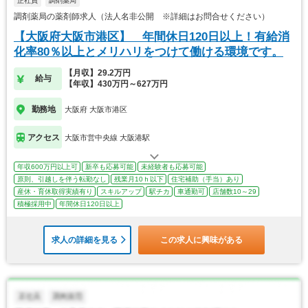
正社員
調剤薬局
調剤薬局の薬剤師求人（法人名非公開 ※詳細はお問合せください）
【大阪府大阪市港区】 年間休日120日以上！有給消
化率80％以上とメリハリをつけて働ける環境です。
【月収】29.2万円
給与
【年収】430万円～627万円
勤務地
大阪府 大阪市港区
アクセス
大阪市営中央線 大阪港駅
年収600万円以上可
新卒も応募可能
未経験者も応募可能
原則、引越しを伴う転勤なし
残業月10ｈ以下
住宅補助（手当）あり
産休・育休取得実績有り
スキルアップ
駅チカ
車通勤可
店舗数10～29
積極採用中
年間休日120日以上
求人の詳細を見る
この求人に興味がある