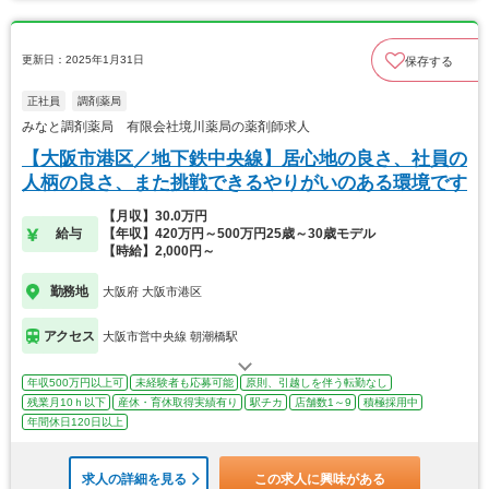
更新日：2025年1月31日
保存する
正社員
調剤薬局
みなと調剤薬局 有限会社境川薬局の薬剤師求人
【大阪市港区／地下鉄中央線】居心地の良さ、社員の
人柄の良さ、また挑戦できるやりがいのある環境です
【月収】30.0万円
給与
【年収】420万円～500万円25歳～30歳モデル
【時給】2,000円～
勤務地
大阪府 大阪市港区
アクセス
大阪市営中央線 朝潮橋駅
年収500万円以上可
未経験者も応募可能
原則、引越しを伴う転勤なし
残業月10ｈ以下
産休・育休取得実績有り
駅チカ
店舗数1～9
積極採用中
年間休日120日以上
求人の詳細を見る
この求人に興味がある