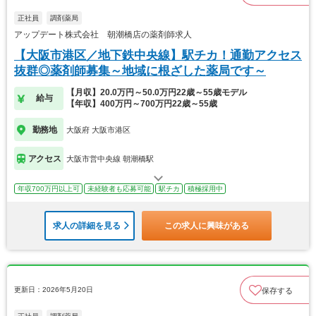
正社員
調剤薬局
アップデート株式会社 朝潮橋店の薬剤師求人
【大阪市港区／地下鉄中央線】駅チカ！通勤アクセス
抜群◎薬剤師募集～地域に根ざした薬局です～
【月収】20.0万円～50.0万円22歳～55歳モデル
給与
【年収】400万円～700万円22歳～55歳
勤務地
大阪府 大阪市港区
アクセス
大阪市営中央線 朝潮橋駅
年収700万円以上可
未経験者も応募可能
駅チカ
積極採用中
求人の詳細を見る
この求人に興味がある
更新日：2026年5月20日
保存する