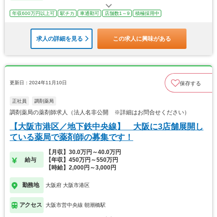
年収600万円以上可
駅チカ
車通勤可
店舗数1～9
積極採用中
求人の詳細を見る
この求人に興味がある
更新日：2024年11月10日
保存する
正社員
調剤薬局
調剤薬局の薬剤師求人（法人名非公開 ※詳細はお問合せください）
【大阪市港区／地下鉄中央線】 大阪に3店舗展開し
ている薬局で薬剤師の募集です！
【月収】30.0万円～40.0万円
給与
【年収】450万円～550万円
【時給】2,000円～3,000円
勤務地
大阪府 大阪市港区
アクセス
大阪市営中央線 朝潮橋駅