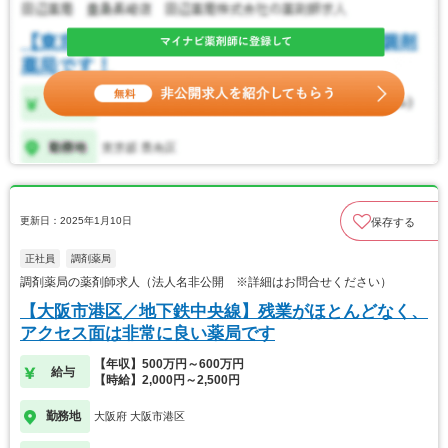
更新日：2025年1月10日
保存する
正社員
調剤薬局
調剤薬局の薬剤師求人（法人名非公開 ※詳細はお問合せください）
【大阪市港区／地下鉄中央線】残業がほとんどなく、
アクセス面は非常に良い薬局です
【年収】500万円～600万円
給与
【時給】2,000円～2,500円
勤務地
大阪府 大阪市港区