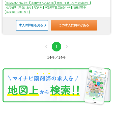
年収500万円以上可
未経験者も応募可能
原則、引越しを伴う転勤なし
住宅補助（手当）あり
駅チカ
車通勤可
店舗数1～9
積極採用中
年間休日120日以上
求人の詳細を見る
この求人に興味がある
1
14件／14件