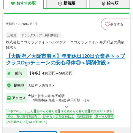
おすすめ順
新着順
給与順
更新日：2026年7月3日
保存する
正社員
ドラッグストア（調剤併設）
株式会社ココカラファインヘルスケア ココカラファイン 弁天町店の薬剤
師求人
【大阪府／大阪市港区】年間休日120日☆業界トップ
クラスDgsチェーンの安心母体◎＜調剤併設＞
給与
【年収】430万円～560万円
勤務地
大阪府 大阪市港区
大阪市営中央線 弁天町駅
アクセス
ＪＲ関西本線(亀山－難波) 弁天町駅…ほか
年収550万円以上可
新卒も応募可能
未経験者も応募可能
残業月10ｈ以下
産休・育休取得実績有り
駅チカ
店舗数30以上
積極採用中
夏～秋入職可
在宅業務あり
WEB面接OK