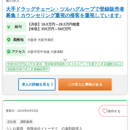
者の求人
大手ドラッグチェーン・ツルハグループで登録販売者
募集！カウンセリング重視の接客を重視しています♪
【月収】18.0万円～28.5万円程度
給与
【年収】350万円～500万円
勤務地
大阪府 大阪市港区
アクセス
大阪市営中央線 大阪港駅
年収500万円以上可
産休・育休取得実績有り
スキルアップ
駅チカ
店舗数30以上
登録販売者の求人
積極採用中
求人の詳細を見る
この求人に興味がある
更新日：2025年8月25日
保存する
正社員
調剤薬局
うしお薬局 有限会社イトーヤク の薬剤師求人