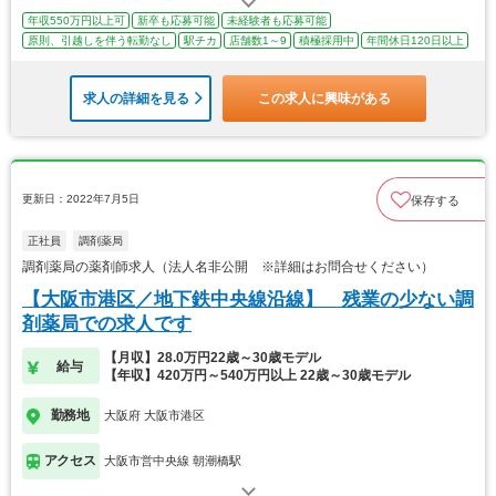
年収550万円以上可
新卒も応募可能
未経験者も応募可能
原則、引越しを伴う転勤なし
駅チカ
店舗数1～9
積極採用中
年間休日120日以上
求人の詳細を見る
この求人に興味がある
更新日：2022年7月5日
保存する
正社員
調剤薬局
調剤薬局の薬剤師求人（法人名非公開 ※詳細はお問合せください）
【大阪市港区／地下鉄中央線沿線】 残業の少ない調
剤薬局での求人です
【月収】28.0万円22歳～30歳モデル
給与
【年収】420万円～540万円以上 22歳～30歳モデル
勤務地
大阪府 大阪市港区
アクセス
大阪市営中央線 朝潮橋駅