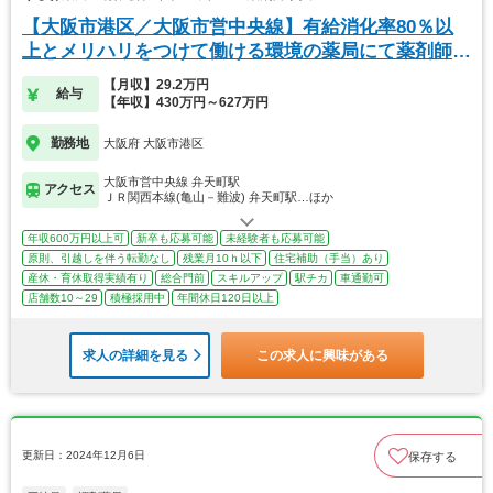
【大阪市港区／大阪市営中央線】有給消化率80％以
上とメリハリをつけて働ける環境の薬局にて薬剤師募
集
【月収】29.2万円
給与
【年収】430万円～627万円
勤務地
大阪府 大阪市港区
大阪市営中央線 弁天町駅
アクセス
ＪＲ関西本線(亀山－難波) 弁天町駅…ほか
年収600万円以上可
新卒も応募可能
未経験者も応募可能
原則、引越しを伴う転勤なし
残業月10ｈ以下
住宅補助（手当）あり
産休・育休取得実績有り
総合門前
スキルアップ
駅チカ
車通勤可
店舗数10～29
積極採用中
年間休日120日以上
求人の詳細を見る
この求人に興味がある
更新日：2024年12月6日
保存する