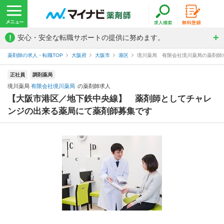
!
安心・安全な転職サポートの提供に努めます。
薬剤師の求人・転職TOP
大阪府
大阪市
港区
境川薬局 有限会社境川薬局の薬剤師
正社員
調剤薬局
境川薬局
有限会社境川薬局
の薬剤師求人
【大阪市港区／地下鉄中央線】 薬剤師としてチャレ
ンジの出来る薬局にて薬剤師募集です