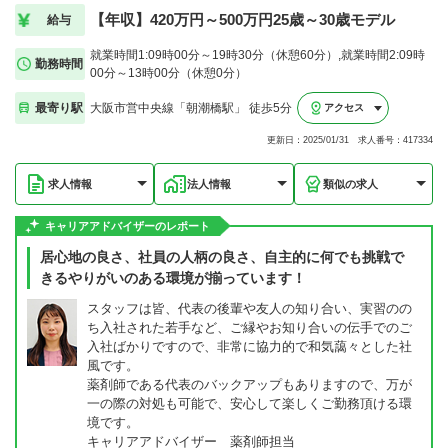
【年収】420万円～500万円25歳～30歳モデル
給与
就業時間1:09時00分～19時30分（休憩60分）,就業時間2:09時
勤務時間
00分～13時00分（休憩0分）
最寄り駅
大阪市営中央線「朝潮橋駅」 徒歩5分
アクセス
更新日：2025/01/31 求人番号：417334
求人情報
法人情報
類似の求人
キャリアアドバイザーのレポート
居心地の良さ、社員の人柄の良さ、自主的に何でも挑戦で
きるやりがいのある環境が揃っています！
スタッフは皆、代表の後輩や友人の知り合い、実習のの
ち入社された若手など、ご縁やお知り合いの伝手でのご
入社ばかりですので、非常に協力的で和気藹々とした社
風です。
薬剤師である代表のバックアップもありますので、万が
一の際の対処も可能で、安心して楽しくご勤務頂ける環
境です。
キャリアアドバイザー 薬剤師担当