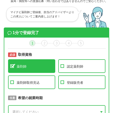
薬局・病院等への直接応募・問い合わせではありませんのでご安心ください。
マイナビ薬剤師ご登録後、担当のアドバイザーより
この求人についてご案内差し上げます！
1分で登録完了
1
2
3
4
5
取得資格
必須
必須
薬剤師
認定薬剤師
薬剤師取得見込
登録販売者
取得予定年
希望の就業時期
必須
任意