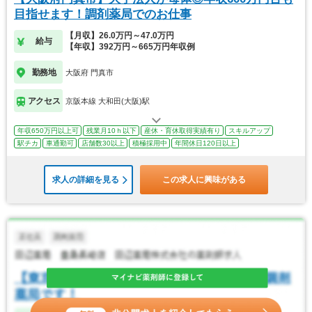
目指せます！調剤薬局でのお仕事
【月収】26.0万円～47.0万円
給与
【年収】392万円～665万円年収例
勤務地
大阪府 門真市
アクセス
京阪本線 大和田(大阪)駅
年収650万円以上可
残業月10ｈ以下
産休・育休取得実績有り
スキルアップ
駅チカ
車通勤可
店舗数30以上
積極採用中
年間休日120日以上
求人の詳細を見る
この求人に興味がある