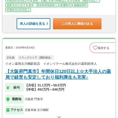
年収500万円以上可
原則、引越しを伴う転勤なし
土日休み（相談可含む）
残業月10ｈ以下
産休・育休取得実績有り
車通勤可
積極採用中
年間休日120日以上
求人の詳細を見る
この求人に興味がある
更新日：2026年6月19日
保存する
正社員
ドラッグストア（調剤併設）
イオン薬局古川橋駅前店 イオンリテール株式会社の薬剤師求人
【大阪府門真市】年間休日120日以上☆大手法人の薬
局で経営も安定しており福利厚生も充実♪
【月収】31.1万円～58.0万円
給与
【年収】492万円～846万円
勤務地
大阪府 門真市
アクセス
京阪本線 古川橋駅