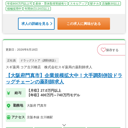
年収800万円以上可
産休・育休取得実績有り
スキルアップ
駅チカ
店舗数30以上
積極採用中
年間休日120日以上
求人の詳細を見る
この求人に興味がある
更新日：2026年6月18日
保存する
正社員
ドラッグストア（調剤併設）
スギ薬局 コア古川橋店 株式会社スギ薬局の薬剤師求人
【大阪府門真市】企業規模拡大中！大手調剤併設ドラ
ッグチェーンの薬剤師求人
【月収】27.0万円以上
給与
【年収】400万円～740万円モデル
勤務地
大阪府 門真市
アクセス
京阪本線 古川橋駅