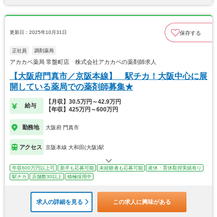
更新日：2025年10月31日
保存する
正社員
調剤薬局
アカカベ薬局 常盤町店 株式会社アカカベの薬剤師求人
【大阪府門真市／京阪本線】 駅チカ！大阪中心に展
開している薬局での薬剤師募集★
【月収】30.5万円～42.9万円
給与
【年収】425万円～600万円
勤務地
大阪府 門真市
アクセス
京阪本線 大和田(大阪)駅
年収600万円以上可
新卒も応募可能
未経験者も応募可能
産休・育休取得実績有り
駅チカ
店舗数30以上
積極採用中
求人の詳細を見る
この求人に興味がある