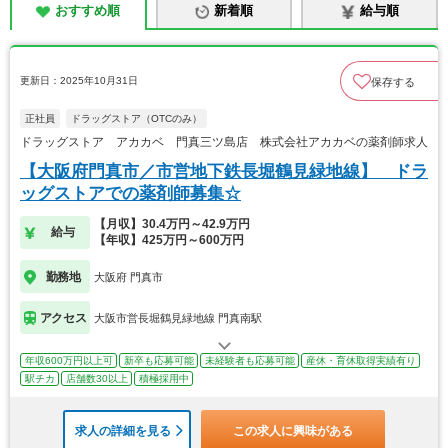
おすすめ順
新着順
給与順
更新日：2025年10月31日
保存する
正社員
ドラッグストア（OTCのみ）
ドラッグストア アカカベ 門真三ツ島店 株式会社アカカベの薬剤師求人
【大阪府門真市／市営地下鉄長堀鶴見緑地線】 ドラ
ッグストアでの薬剤師募集☆
【月収】30.4万円～42.9万円
給与
【年収】425万円～600万円
勤務地
大阪府 門真市
アクセス
大阪市営長堀鶴見緑地線 門真南駅
年収600万円以上可
新卒も応募可能
未経験者も応募可能
産休・育休取得実績有り
駅チカ
店舗数30以上
積極採用中
求人の詳細を見る
この求人に興味がある