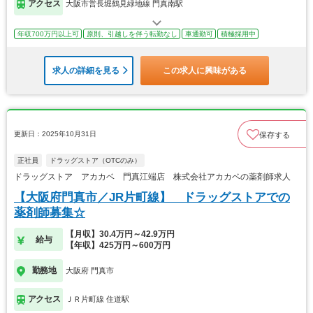
アクセス
大阪市営長堀鶴見緑地線 門真南駅
年収700万円以上可
原則、引越しを伴う転勤なし
車通勤可
積極採用中
求人の詳細を見る
この求人に興味がある
更新日：2025年10月31日
保存する
正社員
ドラッグストア（OTCのみ）
ドラッグストア アカカベ 門真江端店 株式会社アカカベの薬剤師求人
【大阪府門真市／JR片町線】 ドラッグストアでの
薬剤師募集☆
【月収】30.4万円～42.9万円
給与
【年収】425万円～600万円
勤務地
大阪府 門真市
アクセス
ＪＲ片町線 住道駅