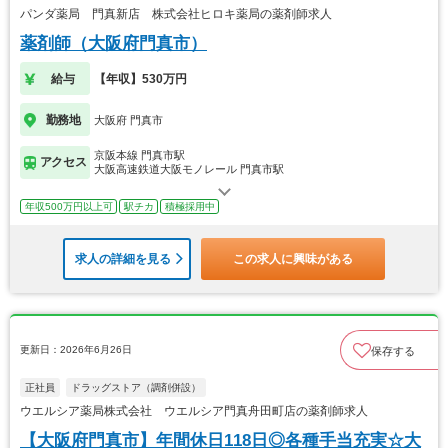
パンダ薬局 門真新店 株式会社ヒロキ薬局の薬剤師求人
薬剤師（大阪府門真市）
給与
【年収】530万円
勤務地
大阪府 門真市
京阪本線 門真市駅
アクセス
大阪高速鉄道大阪モノレール 門真市駅
年収500万円以上可
駅チカ
積極採用中
求人の詳細を見る
この求人に興味がある
更新日：2026年6月26日
保存する
正社員
ドラッグストア（調剤併設）
ウエルシア薬局株式会社 ウエルシア門真舟田町店の薬剤師求人
【大阪府門真市】年間休日118日◎各種手当充実☆大