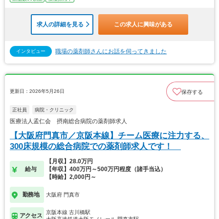
求人の詳細を見る
この求人に興味がある
職場の薬剤師さんにお話を伺ってきました
インタビュー
更新日：2026年5月26日
保存する
正社員
病院・クリニック
医療法人孟仁会 摂南総合病院の薬剤師求人
【大阪府門真市／京阪本線】チーム医療に注力する、
300床規模の総合病院での薬剤師求人です！
【月収】28.0万円
給与
【年収】400万円～500万円程度（諸手当込）
【時給】2,000円～
勤務地
大阪府 門真市
京阪本線 古川橋駅
アクセス
大阪高速鉄道大阪モノレール 門真市駅