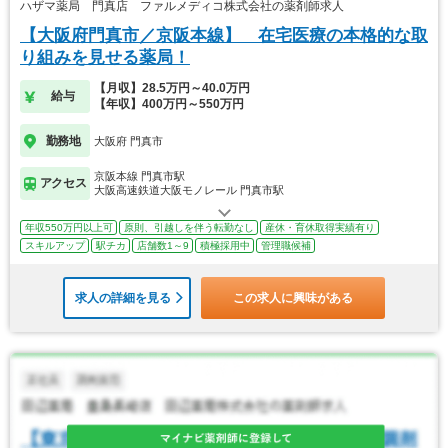
ハザマ薬局 門真店 ファルメディコ株式会社の薬剤師求人
【大阪府門真市／京阪本線】 在宅医療の本格的な取
り組みを見せる薬局！
【月収】28.5万円～40.0万円
給与
【年収】400万円～550万円
勤務地
大阪府 門真市
京阪本線 門真市駅
アクセス
大阪高速鉄道大阪モノレール 門真市駅
年収550万円以上可
原則、引越しを伴う転勤なし
産休・育休取得実績有り
スキルアップ
駅チカ
店舗数1～9
積極採用中
管理職候補
求人の詳細を見る
この求人に興味がある