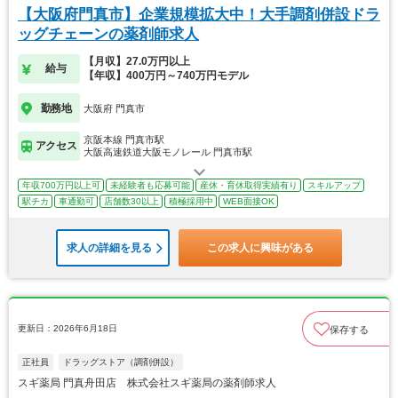
【大阪府門真市】企業規模拡大中！大手調剤併設ドラ
ッグチェーンの薬剤師求人
【月収】27.0万円以上
給与
【年収】400万円～740万円モデル
勤務地
大阪府 門真市
京阪本線 門真市駅
アクセス
大阪高速鉄道大阪モノレール 門真市駅
年収700万円以上可
未経験者も応募可能
産休・育休取得実績有り
スキルアップ
駅チカ
車通勤可
店舗数30以上
積極採用中
WEB面接OK
求人の詳細を見る
この求人に興味がある
更新日：2026年6月18日
保存する
正社員
ドラッグストア（調剤併設）
スギ薬局 門真舟田店 株式会社スギ薬局の薬剤師求人