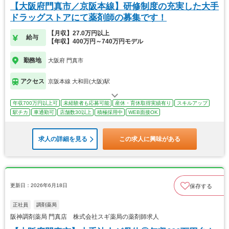
【大阪府門真市／京阪本線】研修制度の充実した大手
ドラッグストアにて薬剤師の募集です！
【月収】27.0万円以上
給与
【年収】400万円～740万円モデル
勤務地
大阪府 門真市
アクセス
京阪本線 大和田(大阪)駅
年収700万円以上可
未経験者も応募可能
産休・育休取得実績有り
スキルアップ
駅チカ
車通勤可
店舗数30以上
積極採用中
WEB面接OK
求人の詳細を見る
この求人に興味がある
更新日：2026年6月18日
保存する
正社員
調剤薬局
阪神調剤薬局 門真店 株式会社スギ薬局の薬剤師求人