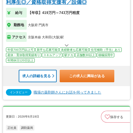
利厚生◎／資格取得支援有／設備◎
給与
【年収】419万円～743万円程度
勤務地
大阪府 門真市
アクセス
京阪本線 大和田(大阪)駅
年収700万円以上可
新卒も応募可能
未経験者も応募可能
住宅補助（手当）あり
産休・育休取得実績有り
スキルアップ
駅チカ
店舗数30以上
積極採用中
年間休日120日以上
求人の詳細を見る
この求人に興味がある
職場の薬剤師さんにお話を伺ってきました
インタビュー
更新日：2026年6月19日
保存する
正社員
調剤薬局