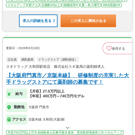
スキルアップ
駅チカ
店舗数30以上
積極採用中
夏～秋入職可
WEB面接OK
求人の詳細を見る
この求人に興味がある
更新日：2026年6月18日
保存する
正社員
調剤薬局
ドラッグストア（調剤併設）
スギドラッグ 大和田駅前店 株式会社スギ薬局の薬剤師求人
【大阪府門真市／京阪本線】 研修制度の充実した大
手ドラッグストアにて薬剤師の募集です！
【月収】27.0万円以上
給与
【年収】400万円～740万円モデル
勤務地
大阪府 門真市
アクセス
京阪本線 大和田(大阪)駅
年収700万円以上可
未経験者も応募可能
産休・育休取得実績有り
スキルアップ