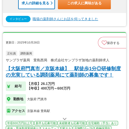
求人の詳細を見る
この求人に興味がある
職場の薬剤師さんにお話を伺ってきました
インタビュー
更新日：2025年10月28日
保存する
正社員
調剤薬局
サンプラザ薬局 萱島西局 株式会社サンプラザ加地の薬剤師求人
【大阪府門真市／京阪本線】 駅徒歩1分◎研修制度
の充実している調剤薬局にて薬剤師の募集です！
【月収】26.1万円
給与
【年収】400万円～600万円
勤務地
大阪府 門真市
アクセス
京阪本線 萱島駅
年収600万円以上可
新卒も応募可能
未経験者も応募可能
住宅補助（手当）あり
産休・育休取得実績有り
スキルアップ
駅チカ
店舗数10～29
積極採用中