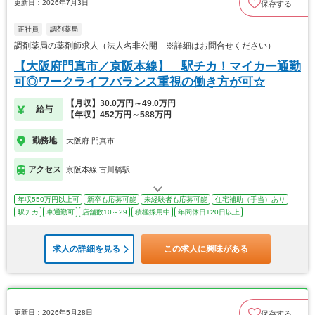
更新日：2026年7月3日
保存する
正社員
調剤薬局
調剤薬局の薬剤師求人（法人名非公開 ※詳細はお問合せください）
【大阪府門真市／京阪本線】 駅チカ！マイカー通勤
可◎ワークライフバランス重視の働き方が可☆
【月収】30.0万円～49.0万円
給与
【年収】452万円～588万円
勤務地
大阪府 門真市
アクセス
京阪本線 古川橋駅
年収550万円以上可
新卒も応募可能
未経験者も応募可能
住宅補助（手当）あり
駅チカ
車通勤可
店舗数10～29
積極採用中
年間休日120日以上
求人の詳細を見る
この求人に興味がある
更新日：2026年5月28日
保存する