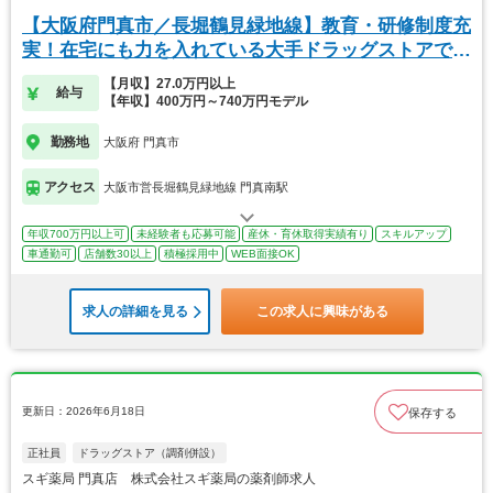
【大阪府門真市／長堀鶴見緑地線】教育・研修制度充
実！在宅にも力を入れている大手ドラッグストアで
す！
【月収】27.0万円以上
給与
【年収】400万円～740万円モデル
勤務地
大阪府 門真市
アクセス
大阪市営長堀鶴見緑地線 門真南駅
年収700万円以上可
未経験者も応募可能
産休・育休取得実績有り
スキルアップ
車通勤可
店舗数30以上
積極採用中
WEB面接OK
求人の詳細を見る
この求人に興味がある
更新日：2026年6月18日
保存する
正社員
ドラッグストア（調剤併設）
スギ薬局 門真店 株式会社スギ薬局の薬剤師求人