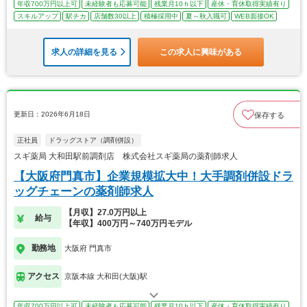
年収700万円以上可
未経験者も応募可能
残業月10ｈ以下
産休・育休取得実績有り
スキルアップ
駅チカ
店舗数30以上
積極採用中
夏～秋入職可
WEB面接OK
求人の詳細を見る
この求人に興味がある
更新日：2026年6月18日
保存する
正社員
ドラッグストア（調剤併設）
スギ薬局 大和田駅前調剤店 株式会社スギ薬局の薬剤師求人
【大阪府門真市】企業規模拡大中！大手調剤併設ドラ
ッグチェーンの薬剤師求人
【月収】27.0万円以上
給与
【年収】400万円～740万円モデル
勤務地
大阪府 門真市
アクセス
京阪本線 大和田(大阪)駅
年収700万円以上可
未経験者も応募可能
残業月10ｈ以下
産休・育休取得実績有り