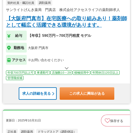
契約社員・嘱託社員
調剤薬局
サンライトげんき薬局 門真店 株式会社アクセスライフの薬剤師求人
【大阪府門真市】在宅医療への取り組みあり！薬剤師
として幅広く活躍できる環境があります。
給与
【年収】590万円～700万円程度 モデル
勤務地
大阪府 門真市
アクセス
※お問い合わせください
年収700万円以上可
車通勤可
店舗数10～29
積極採用中
年間休日120日以上
管理職候補
求人の詳細を見る
この求人に興味がある
更新日：2025年10月31日
保存する
正社員
調剤薬局
ドラッグストア（調剤併設）