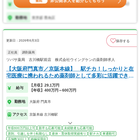
更新日：2026年6月3日
保存する
正社員
調剤薬局
ツバサ薬局 古川橋駅前店 株式会社ウイングケンの薬剤師求人
【大阪府門真市／京阪本線】 駅チカ！しっかりと在
宅医療に携われるため薬剤師として多彩に活躍できま
す。
【月収】29.1万円
給与
【年収】400万円～600万円
勤務地
大阪府 門真市
アクセス
京阪本線 古川橋駅
年収600万円以上可
新卒も応募可能
未経験者も応募可能
原則、引越しを伴う転勤なし
産休・育休取得実績有り
駅チカ
車通勤可
店舗数30以上
積極採用中