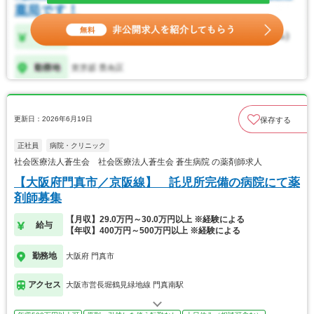
更新日：2026年6月19日
保存する
正社員
病院・クリニック
社会医療法人蒼生会 社会医療法人蒼生会 蒼生病院 の薬剤師求人
【大阪府門真市／京阪線】 託児所完備の病院にて薬
剤師募集
【月収】29.0万円～30.0万円以上 ※経験による
給与
【年収】400万円～500万円以上 ※経験による
勤務地
大阪府 門真市
アクセス
大阪市営長堀鶴見緑地線 門真南駅