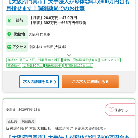
【大阪府門真市】大手法人が母体◎年収600万円台も
目指せます！調剤薬局でのお仕事
【月収】26.0万円～47.0万円
給与
【年収】392万円～665万円年収例
勤務地
大阪府 門真市
アクセス
京阪本線 大和田(大阪)駅
年収650万円以上可
残業月10ｈ以下
産休・育休取得実績有り
スキルアップ
車通勤可
店舗数30以上
積極採用中
年間休日120日以上
求人の詳細を見る
この求人に興味がある
更新日：2026年6月18日
保存する
正社員
調剤薬局
阪神調剤薬局 京阪大和田店 株式会社スギ薬局の薬剤師求人
【大阪府門真市】大手法人が母体◎年収600万円台も