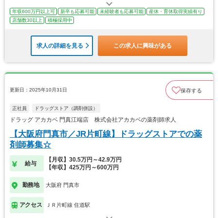
年収600万円以上可
新卒も応募可能
未経験者も応募可能
産休・育休取得実績有り
店舗数30以上
積極採用中
求人の詳細を見る
この求人に興味がある
更新日：2025年10月31日
保存する
正社員
ドラッグストア（調剤併設）
ドラッグ アカカベ 門真江端店 株式会社アカカベの薬剤師求人
【大阪府門真市／JR片町線】ドラッグストアでの薬
剤師募集☆
【月収】30.5万円～42.9万円
給与
【年収】425万円～600万円
勤務地
大阪府 門真市
アクセス
ＪＲ片町線 住道駅