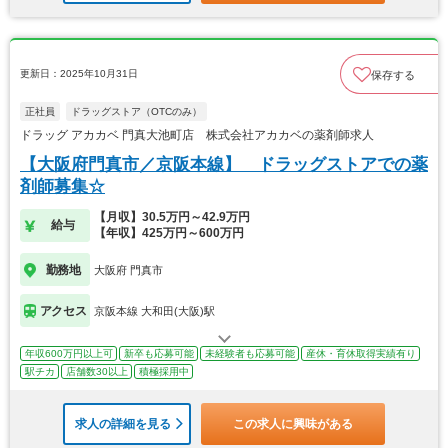
更新日：2025年10月31日
保存する
正社員
ドラッグストア（OTCのみ）
ドラッグ アカカベ 門真大池町店 株式会社アカカベの薬剤師求人
【大阪府門真市／京阪本線】 ドラッグストアでの薬
剤師募集☆
【月収】30.5万円～42.9万円
給与
【年収】425万円～600万円
勤務地
大阪府 門真市
アクセス
京阪本線 大和田(大阪)駅
年収600万円以上可
新卒も応募可能
未経験者も応募可能
産休・育休取得実績有り
駅チカ
店舗数30以上
積極採用中
求人の詳細を見る
この求人に興味がある