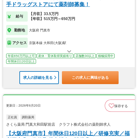
手ドラッグストアにて薬剤師募集！
【月収】33.5万円
給与
【年収】515万円～650万円
勤務地
大阪府 門真市
アクセス
京阪本線 大和田(大阪)駅
年収650万円以上可
産休・育休取得実績有り
店舗数30以上
積極採用中
年間休日120日以上
求人の詳細を見る
この求人に興味がある
更新日：2026年6月20日
保存する
正社員
調剤薬局
さくら薬局 門真大和田駅前店 クラフト株式会社の薬剤師求人
【大阪府門真市】年間休日120日以上／研修充実／福