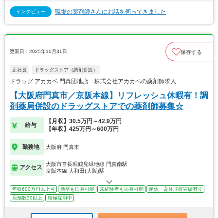
職場の薬剤師さんにお話を伺ってきました
インタビュー
更新日：2025年10月31日
保存する
正社員
ドラッグストア（調剤併設）
ドラッグ アカカベ 門真団地店 株式会社アカカベの薬剤師求人
【大阪府門真市／京阪本線】リフレッシュ休暇有！調
剤薬局併設のドラッグストアでの薬剤師募集☆
【月収】30.5万円～42.9万円
給与
【年収】425万円～600万円
勤務地
大阪府 門真市
大阪市営長堀鶴見緑地線 門真南駅
アクセス
京阪本線 大和田(大阪)駅
年収600万円以上可
新卒も応募可能
未経験者も応募可能
産休・育休取得実績有り
店舗数30以上
積極採用中