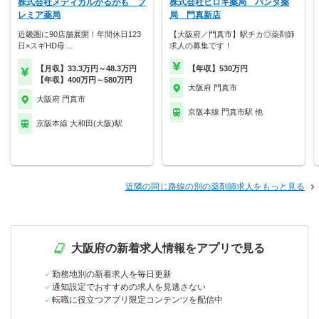
株式会社メディカルかるがも プ
株式会社ヒロキ薬局 パンダ薬
レミア薬局
局 門真新店
近畿圏に90店舗展開！年間休日123
【大阪府／門真市】駅チカ◎薬剤師
日×スギHD母…
求人の募集です！
【月収】33.3万円～48.3万円
【年収】530万円
【年収】400万円～580万円
大阪府 門真市
大阪府 門真市
京阪本線 門真市駅 他
京阪本線 大和田(大阪)駅
近隣の同じ路線の別の薬剤師求人をもっと見る
大阪府の新着求人情報をアプリで見る
勤務地別の新着求人を毎日更新
通知設定でおすすめの求人を見逃さない
転職に役立つアプリ限定コンテンツを配信中