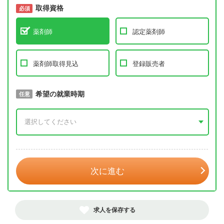
取得資格
必須
必須
薬剤師
認定薬剤師
薬剤師取得見込
登録販売者
取得予定年
希望の就業時期
必須
任意
年 3月
次に進む
求人を保存する