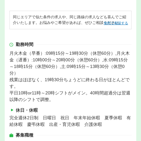
同じエリアで似た条件の求人や、同じ路線の求人なども喜んでご紹
介いたします。お悩みやご希望があれば、ぜひご相談ください。
無料で相談する
勤務時間
月火木金（早番）:09時15分～19時30分（休憩60分）,月火木
金（遅番）:10時00分～20時00分（休憩60分）,水:09時15分
～18時15分（休憩60分）,土:09時15分～13時30分（休憩0
分）
残業はほぼなく、19時30分ちょうどに終わる日がほとんどで
す。
平日10時or11時～20時シフトがメイン。40時間超過分は翌週
以降のシフトで調整。
休日・休暇
完全週休2日制 日曜日 祝日 年末年始休暇 夏季休暇 有
給休暇 慶弔休暇 出産・育児休暇 介護休暇
募集職種