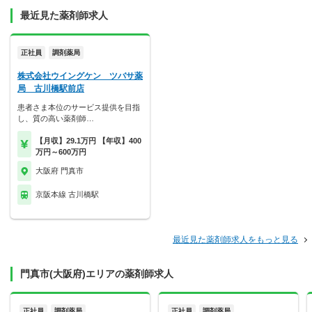
最近見た薬剤師求人
正社員
調剤薬局
株式会社ウイングケン ツバサ薬
局 古川橋駅前店
患者さま本位のサービス提供を目指
し、質の高い薬剤師…
【月収】29.1万円 【年収】400
万円～600万円
大阪府 門真市
京阪本線 古川橋駅
最近見た薬剤師求人をもっと見る
門真市(大阪府)エリアの薬剤師求人
正社員
調剤薬局
正社員
調剤薬局