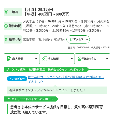
【月収】29.1万円
給与
【年収】400万円～600万円
月火木金（早番）:09時15分～19時30分（休憩60分）,月火木金
勤務時間
（遅番）:10時00分～20時00分（休憩60分）,水:09時15分～18
時15分（休憩60分）,土:09時15分～13時30分（休憩0分）
最寄り駅
京阪本線「古川橋駅」 徒歩3分
アクセス
更新日：2026/06/03 求人番号：252444
求人情報
法人情報
類似の求人
ツバサ薬局 古川橋駅前店 株式会社ウイン…のポイント
株式会社ウイングケンの現場の薬剤師さんにお話を伺っ
インタビュー
てきました
有限会社ウイングメディカルへインタビューしました！
キャリアアドバイザーのレポート
患者さま本位のサービス提供を目指し、質の高い薬剤師育
成に取り組んでいます。