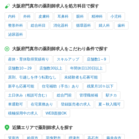
大阪府門真市の薬剤師求人を処方科目で探す
内科
外科
皮膚科
耳鼻科
眼科
精神科
小児科
整形外科
総合科目
消化器科
循環器科
婦人科
歯科
泌尿器科
大阪府門真市の薬剤師求人をこだわり条件で探す
産休・育休取得実績有り
スキルアップ
店舗数1～9
店舗数10～29
店舗数30以上
年間休日120日以上
原則、引越しを伴う転勤なし
未経験者も応募可能
新卒も応募可能
住宅補助（手当）あり
残業月10ｈ以下
土日休み（相談可含む）
総合門前
管理職候補
駅チカ
車通勤可
在宅業務あり
登録販売者の求人
夏～秋入職可
積極採用中の求人
WEB面接OK
近隣エリアで薬剤師求人を探す
箕面市
柏原市
羽曳野市
摂津市
高石市
藤井寺市