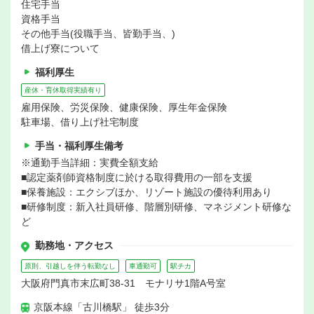
住宅手当
資格手当
その他手当(役職手当、皆勤手当、)
借上げ寮について
福利厚生
産休・育休取得実績有り
雇用保険、労災保険、健康保険、厚生年金保険
駐車場、借り上げ社宅制度
手当・福利厚生備考
※通勤手当詳細：実費全額支給
■認定薬剤師資格制度に於ける取得費用の一部を支援
■保養施設：エクシブほか、リゾート施設の優待利用あり
■研修制度：新入社員研修、階層別研修、マネジメント研修な
ど
勤務地・アクセス
原則、引越しを伴う転勤なし
車通勤可
駅チカ
大阪府門真市末広町38-31 モナリサ1階A号室
京阪本線「古川橋駅」 徒歩3分