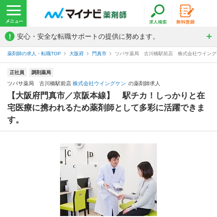
!
安心・安全な転職サポートの提供に努めます。
薬剤師の求人・転職TOP
大阪府
門真市
ツバサ薬局 古川橋駅前店 株式会社ウイング
正社員
調剤薬局
ツバサ薬局 古川橋駅前店
株式会社ウイングケン
の薬剤師求人
【大阪府門真市／京阪本線】 駅チカ！しっかりと在
宅医療に携われるため薬剤師として多彩に活躍できま
す。