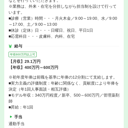
などを行っていただきます。
※業務は、外来・在宅を分担しながら担当制を設けて行って
います。
■診療（営業）時間・・・月火木金／9:00～19:00、水／9:00
～17:00、土／9:00～13:00
■休診（定休）日・・・日曜日、祝日、平日1日
■応需科目・・・皮膚科、内科、在宅
給与
年収600万円以上可
【月収】29.1万円
【年収】400万円～600万円
※初年度年俸は前職を基準に年俸の12分割にて支給します。
■実力主義の評価制度：年齢に関係なく、貢献度により年俸を
決定（年1回人事面談・相互評価）
■モデル年収：340万円程度／新卒、500～600万円／管理薬剤
師
■昇給：年1回
手当
通勤手当