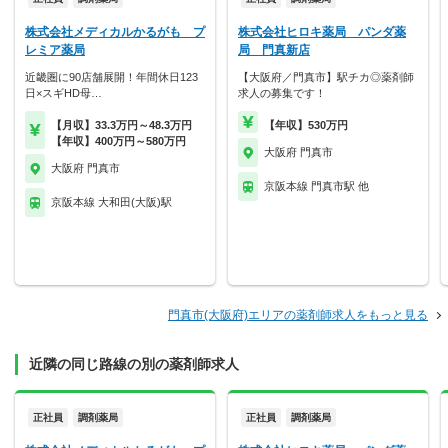
株式会社メディカルかるがも プ
株式会社ヒロキ薬局 パンダ薬
レミア薬局
局 門真新店
近畿圏に90店舗展開！年間休日123
【大阪府／門真市】駅チカ◎薬剤師
日×スギHD母…
求人の募集です！
【月収】33.3万円～48.3万円
【年収】530万円
【年収】400万円～580万円
大阪府 門真市
大阪府 門真市
京阪本線 門真市駅 他
京阪本線 大和田(大阪)駅
門真市(大阪府)エリアの薬剤師求人をもっと見る
近隣の同じ路線の別の薬剤師求人
正社員
調剤薬局
正社員
調剤薬局