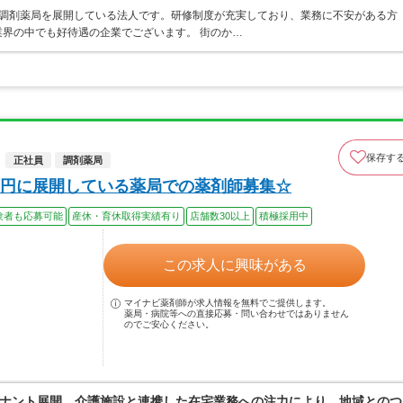
ア・調剤薬局を展開している法人です。研修制度が充実しており、業務に不安がある方
界の中でも好待遇の企業でございます。 街のか…
保存す
正社員
調剤薬局
円に展開している薬局での薬剤師募集☆
験者も応募可能
産休・育休取得実績有り
店舗数30以上
積極採用中
この求人に興味がある
マイナビ薬剤師が求人情報を無料でご提供します。
薬局・病院等への直接応募・問い合わせではありません
のでご安心ください。
ナント展開、介護施設と連携した在宅業務への注力により、地域とのつ