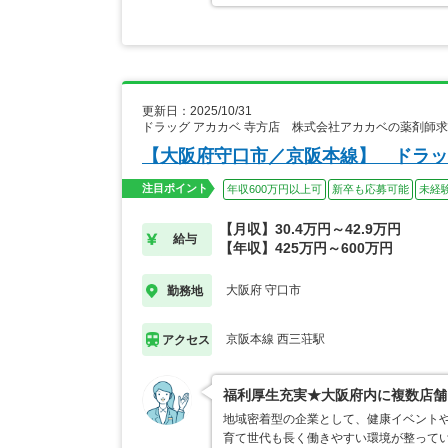
更新日：2025/10/31
ドラッグ アカカベ 寺方店 株式会社アカカベの薬剤師
【大阪府守口市／京阪本線】 ドラッ
注目ポイント
年収600万円以上可
新卒も応募可能
未経
【月収】30.4万円～42.9万円
給与
【年収】425万円～600万円
大阪府 守口市
勤務地
京阪本線 西三荘駅
アクセス
福利厚生充実★大阪府内に複数店舗
地域密着型の企業として、健康イベントや
育て世代も長く働きやすい環境が整って