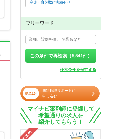
産休・育休取得実績有り
フリーワード
る
この条件で再検索（
5,541
件）
検索条件を保存する
無料転職サポートに
簡単1分
申し込む
マイナビ薬剤師に登録して
希望通りの求人を
紹介してもらう！
STEP1