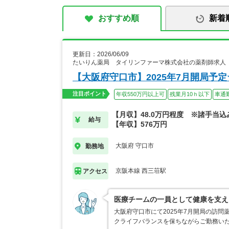
おすすめ順
新着
更新日：2026/06/09
たいりん薬局 タイリンファーマ株式会社の薬剤師求人
【大阪府守口市】2025年7月開局予
注目ポイント
年収550万円以上可
残業月10ｈ以下
車通
【月収】48.0万円程度 ※諸手当込
給与
【年収】576万円
大阪府 守口市
勤務地
京阪本線 西三荘駅
アクセス
医療チームの一員として健康を支え
大阪府守口市にて2025年7月開局の訪
クライフバランスを保ちながらご勤務い