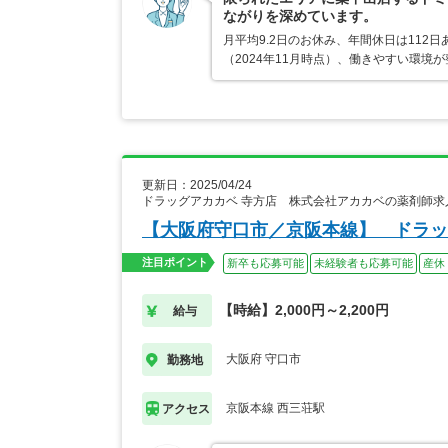
ながりを深めています。
月平均9.2日のお休み、年間休日は112
（2024年11月時点）、働きやすい環
更新日：2025/04/24
ドラッグアカカベ 寺方店 株式会社アカカベの薬剤師求
【大阪府守口市／京阪本線】 ドラッ
注目ポイント
新卒も応募可能
未経験者も応募可能
産休
【時給】2,000円～2,200円
給与
大阪府 守口市
勤務地
京阪本線 西三荘駅
アクセス