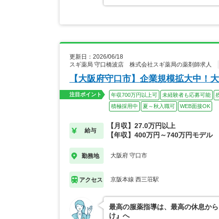
更新日：2026/06/18
スギ薬局 守口橋波店 株式会社スギ薬局の薬剤師求人
【大阪府守口市】企業規模拡大中！大
注目ポイント
年収700万円以上可
未経験者も応募可能
積極採用中
夏～秋入職可
WEB面接OK
【月収】27.0万円以上
給与
【年収】400万円～740万円モデル
大阪府 守口市
勤務地
京阪本線 西三荘駅
アクセス
最高の服薬指導は、最高の休息から
け』へ