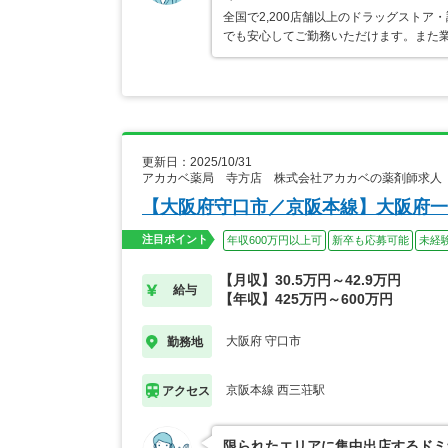
全国で2,200店舗以上のドラッグスト
でも安心してご勤務いただけます。また業
更新日：2025/10/31
アカカベ薬局 寺方店 株式会社アカカベの薬剤師求人
【大阪府守口市／京阪本線】大阪府一
注目ポイント
年収600万円以上可
新卒も応募可能
未経
【月収】30.5万円～42.9万円
給与
【年収】425万円～600万円
大阪府 守口市
勤務地
京阪本線 西三荘駅
アクセス
限られたエリアに集中出店するドミ