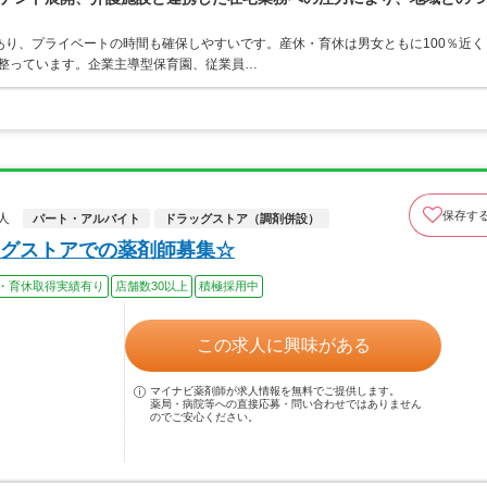
日あり、プライベートの時間も確保しやすいです。産休・育休は男女ともに100％近く
境が整っています。企業主導型保育園、従業員…
保存す
人
パート・アルバイト
ドラッグストア（調剤併設）
グストアでの薬剤師募集☆
・育休取得実績有り
店舗数30以上
積極採用中
この求人に興味がある
マイナビ薬剤師が求人情報を無料でご提供します。
薬局・病院等への直接応募・問い合わせではありません
のでご安心ください。