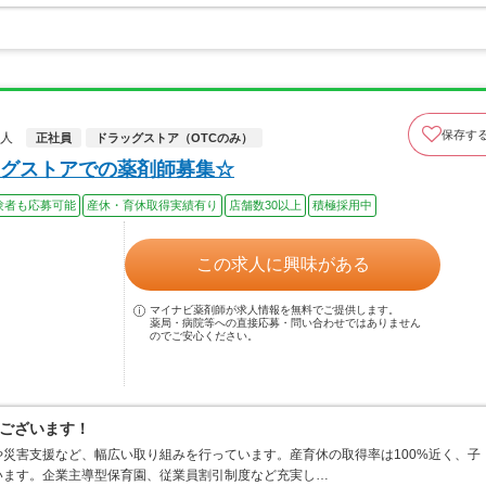
保存す
求人
正社員
ドラッグストア（OTCのみ）
グストアでの薬剤師募集☆
験者も応募可能
産休・育休取得実績有り
店舗数30以上
積極採用中
この求人に興味がある
マイナビ薬剤師が求人情報を無料でご提供します。
薬局・病院等への直接応募・問い合わせではありません
のでご安心ください。
ございます！
災害支援など、幅広い取り組みを行っています。産育休の取得率は100%近く、子
います。企業主導型保育園、従業員割引制度など充実し…