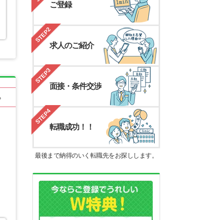
ご登録
STEP2
求人のご紹介
STEP3
面接・条件交渉
る
STEP4
転職成功！！
最後まで納得のいく転職先をお探しします。