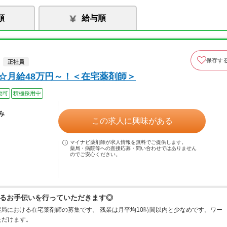
順
給与順
保存す
正社員
定☆月給48万円～！＜在宅薬剤師＞
勤可
積極採用中
み
この求人に興味がある
マイナビ薬剤師が求人情報を無料でご提供します。
薬局・病院等への直接応募・問い合わせではありません
のでご安心ください。
るお手伝いを行っていただきます◎
問薬局における在宅薬剤師の募集です。 残業は月平均10時間以内と少なめです。ワー
ただけます。