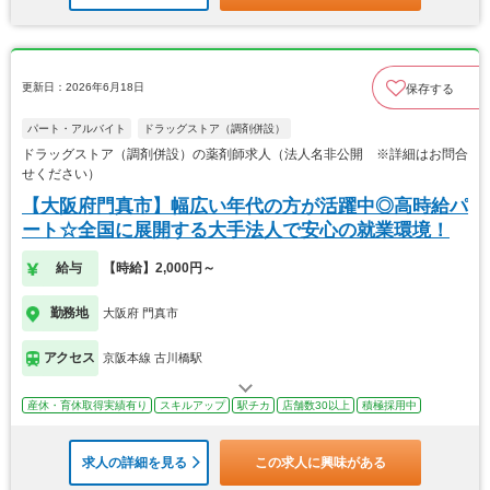
更新日：2026年6月18日
保存する
パート・アルバイト
ドラッグストア（調剤併設）
ドラッグストア（調剤併設）の薬剤師求人（法人名非公開 ※詳細はお問合
せください）
【大阪府門真市】幅広い年代の方が活躍中◎高時給パ
ート☆全国に展開する大手法人で安心の就業環境！
給与
【時給】2,000円～
勤務地
大阪府 門真市
アクセス
京阪本線 古川橋駅
産休・育休取得実績有り
スキルアップ
駅チカ
店舗数30以上
積極採用中
求人の詳細を見る
この求人に興味がある