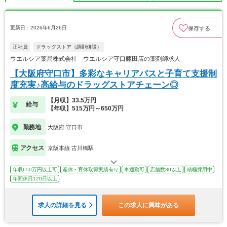
更新日：2026年6月26日
保存する
正社員
ドラッグストア（調剤併設）
ウエルシア薬局株式会社 ウエルシア守口藤田店の薬剤師求人
【大阪府守口市】多彩なキャリアパスと子育て支援制
度充実♪高給与のドラッグストアチェーン◎
【月収】33.5万円
給与
【年収】515万円～650万円
勤務地
大阪府 守口市
アクセス
京阪本線 古川橋駅
年収650万円以上可
産休・育休取得実績有り
車通勤可
店舗数30以上
積極採用中
年間休日120日以上
求人の詳細を見る
この求人に興味がある