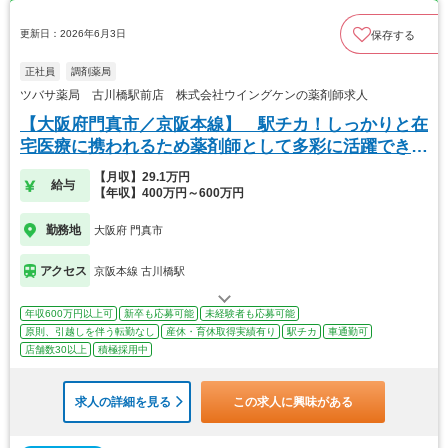
更新日：2026年6月3日
保存する
正社員
調剤薬局
ツバサ薬局 古川橋駅前店 株式会社ウイングケンの薬剤師求人
【大阪府門真市／京阪本線】 駅チカ！しっかりと在
宅医療に携われるため薬剤師として多彩に活躍できま
す。
【月収】29.1万円
給与
【年収】400万円～600万円
勤務地
大阪府 門真市
アクセス
京阪本線 古川橋駅
年収600万円以上可
新卒も応募可能
未経験者も応募可能
原則、引越しを伴う転勤なし
産休・育休取得実績有り
駅チカ
車通勤可
店舗数30以上
積極採用中
求人の詳細を見る
この求人に興味がある