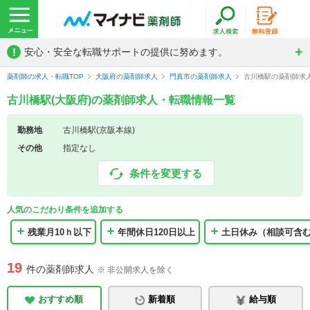
!
安心・安全な転職サポートの提供に努めます。
薬剤師の求人・転職TOP
大阪府の薬剤師求人
門真市の薬剤師求人
古川橋駅の薬剤師求
古川橋駅(大阪府)の薬剤師求人・転職情報一覧
勤務地
古川橋駅(京阪本線)
その他
指定なし
条件を変更する
人気のこだわり条件を追加する
残業月10ｈ以下
年間休日120日以上
土日休み（相談可含
19
件の薬剤師求人
※ 非公開求人を除く
おすすめ順
新着順
給与順