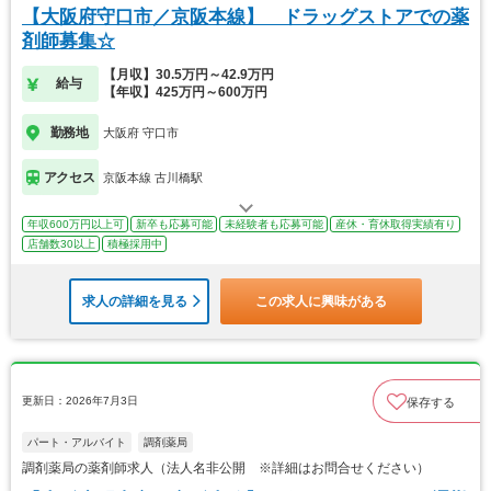
【大阪府守口市／京阪本線】 ドラッグストアでの薬
剤師募集☆
【月収】30.5万円～42.9万円
給与
【年収】425万円～600万円
勤務地
大阪府 守口市
アクセス
京阪本線 古川橋駅
年収600万円以上可
新卒も応募可能
未経験者も応募可能
産休・育休取得実績有り
店舗数30以上
積極採用中
求人の詳細を見る
この求人に興味がある
更新日：2026年7月3日
保存する
パート・アルバイト
調剤薬局
調剤薬局の薬剤師求人（法人名非公開 ※詳細はお問合せください）