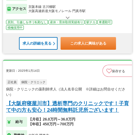
京阪本線 古川橋駅
アクセス
大阪高速鉄道大阪モノレール 門真市駅
原則、引越しを伴う転勤なし
産休・育休取得実績有り
駅チカ
車通勤可
積極採用中
求人の詳細を見る
この求人に興味がある
更新日：2025年1月14日
保存する
正社員
病院・クリニック
病院・クリニックの薬剤師求人（法人名非公開 ※詳細はお問合せくださ
い）
【大阪府寝屋川市】透析専門のクリニックです！子育
て中の方も安心！24時間無料託児所ございます！
【月収】26.0万円～36.0万円
給与
【年収】450万円～700万円