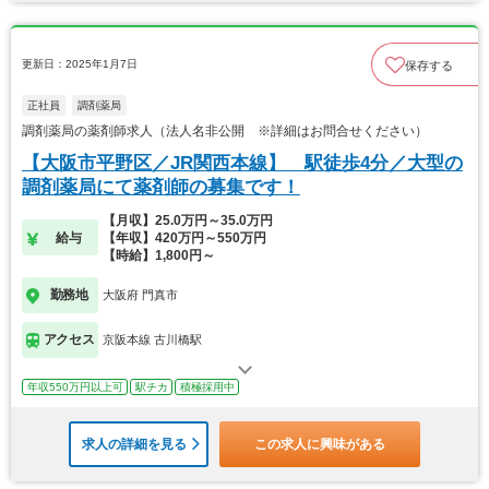
更新日：2025年1月7日
保存する
正社員
調剤薬局
調剤薬局の薬剤師求人（法人名非公開 ※詳細はお問合せください）
【大阪市平野区／JR関西本線】 駅徒歩4分／大型の
調剤薬局にて薬剤師の募集です！
【月収】25.0万円～35.0万円
給与
【年収】420万円～550万円
【時給】1,800円～
勤務地
大阪府 門真市
アクセス
京阪本線 古川橋駅
年収550万円以上可
駅チカ
積極採用中
求人の詳細を見る
この求人に興味がある