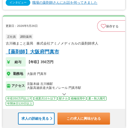
職場の薬剤師さんにお話を伺ってきました
インタビュー
更新日：2026年5月26日
保存する
正社員
調剤薬局
古川橋まこと薬局 株式会社アミノメディカルの薬剤師求人
【薬剤師】大阪府門真市
給与
【年収】350万円
勤務地
大阪府 門真市
京阪本線 古川橋駅
アクセス
大阪高速鉄道大阪モノレール 門真市駅
年収350万円以上可
残業月10ｈ以下
駅チカ
積極採用中
夏～秋入職可
年間休日120日以上
求人の詳細を見る
この求人に興味がある