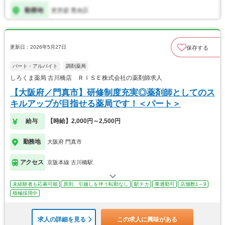
更新日：2026年5月27日
保存する
パート・アルバイト
調剤薬局
しろくま薬局 古川橋店 ＲＩＳＥ株式会社の薬剤師求人
【大阪府／門真市】研修制度充実◎薬剤師としてのス
キルアップが目指せる薬局です！＜パート＞
給与
【時給】2,000円～2,500円
勤務地
大阪府 門真市
アクセス
京阪本線 古川橋駅
未経験者も応募可能
原則、引越しを伴う転勤なし
駅チカ
車通勤可
店舗数1～9
積極採用中
求人の詳細を見る
この求人に興味がある