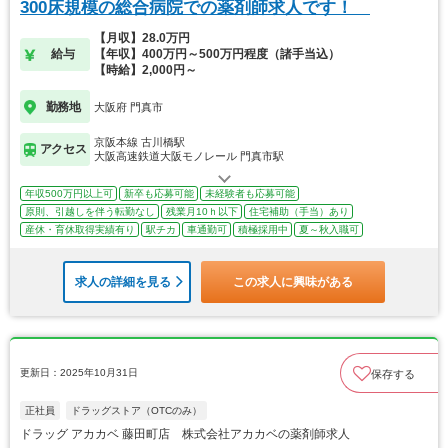
300床規模の総合病院での薬剤師求人です！
【月収】28.0万円
給与
【年収】400万円～500万円程度（諸手当込）
【時給】2,000円～
勤務地
大阪府 門真市
京阪本線 古川橋駅
アクセス
大阪高速鉄道大阪モノレール 門真市駅
年収500万円以上可
新卒も応募可能
未経験者も応募可能
原則、引越しを伴う転勤なし
残業月10ｈ以下
住宅補助（手当）あり
産休・育休取得実績有り
駅チカ
車通勤可
積極採用中
夏～秋入職可
求人の詳細を見る
この求人に興味がある
更新日：2025年10月31日
保存する
正社員
ドラッグストア（OTCのみ）
ドラッグ アカカベ 藤田町店 株式会社アカカベの薬剤師求人