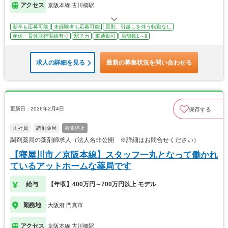
アクセス
京阪本線 古川橋駅
新卒も応募可能
未経験者も応募可能
原則、引越しを伴う転勤なし
産休・育休取得実績有り
駅チカ
車通勤可
店舗数1～9
求人の詳細を見る
最新の募集状況を問い合わせる
更新日：2026年2月4日
保存する
正社員
調剤薬局
募集停止
調剤薬局の薬剤師求人（法人名非公開 ※詳細はお問合せください）
【寝屋川市／京阪本線】スタッフ一丸となって働かれ
ているアットホームな薬局です
給与
【年収】400万円～700万円以上 モデル
勤務地
大阪府 門真市
アクセス
京阪本線 古川橋駅