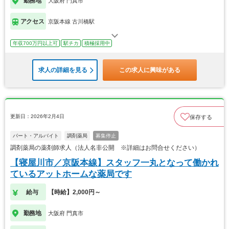
勤務地
大阪府 門真市
アクセス
京阪本線 古川橋駅
年収700万円以上可
駅チカ
積極採用中
求人の詳細を見る
この求人に興味がある
更新日：2026年2月4日
保存する
パート・アルバイト
調剤薬局
募集停止
調剤薬局の薬剤師求人（法人名非公開 ※詳細はお問合せください）
【寝屋川市／京阪本線】スタッフ一丸となって働かれ
ているアットホームな薬局です
給与
【時給】2,000円～
勤務地
大阪府 門真市