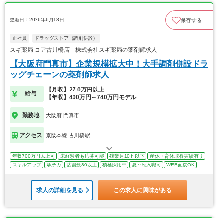
更新日：2026年6月18日
保存する
正社員
ドラッグストア（調剤併設）
スギ薬局 コア古川橋店 株式会社スギ薬局の薬剤師求人
【大阪府門真市】企業規模拡大中！大手調剤併設ドラ
ッグチェーンの薬剤師求人
【月収】27.0万円以上
給与
【年収】400万円～740万円モデル
勤務地
大阪府 門真市
アクセス
京阪本線 古川橋駅
年収700万円以上可
未経験者も応募可能
残業月10ｈ以下
産休・育休取得実績有り
スキルアップ
駅チカ
店舗数30以上
積極採用中
夏～秋入職可
WEB面接OK
求人の詳細を見る
この求人に興味がある