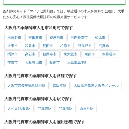
薬剤師のサイト「マイナビ薬剤師」では、希望通りの求人を無料でご紹介。大手
だから安心！厚生労働大臣認可の転職支援サービスです。
大阪府の薬剤師求人を市区町村で探す
泉佐野市
富田林市
寝屋川市
河内長野市
松原市
大東市
和泉市
箕面市
柏原市
羽曳野市
門真市
摂津市
高石市
藤井寺市
東大阪市
泉南市
四條畷市
交野市
大阪狭山市
阪南市
三島郡島本町
大阪府門真市の薬剤師求人を路線で探す
大阪市営長堀鶴見緑地線
京阪本線
大阪高速鉄道大阪モノレール
大阪府門真市の薬剤師求人を駅で探す
大和田(大阪)駅
門真市駅
門真南駅
西三荘駅
大阪府門真市の薬剤師求人を雇用形態で探す