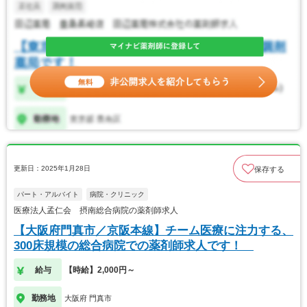
更新日：2025年1月28日
保存する
パート・アルバイト
病院・クリニック
医療法人孟仁会 摂南総合病院の薬剤師求人
【大阪府門真市／京阪本線】チーム医療に注力する、
300床規模の総合病院での薬剤師求人です！
給与
【時給】2,000円～
勤務地
大阪府 門真市