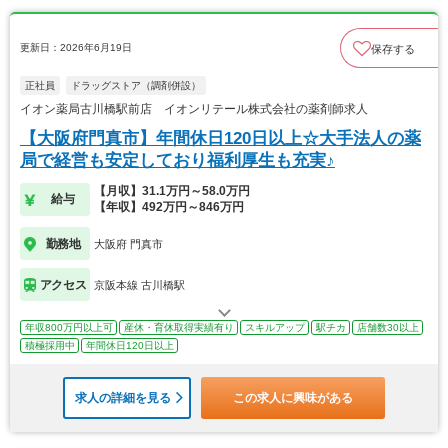
更新日：2026年6月19日
保存する
正社員
ドラッグストア（調剤併設）
イオン薬局古川橋駅前店 イオンリテール株式会社の薬剤師求人
【大阪府門真市】年間休日120日以上☆大手法人の薬
局で経営も安定しており福利厚生も充実♪
【月収】31.1万円～58.0万円
給与
【年収】492万円～846万円
勤務地
大阪府 門真市
アクセス
京阪本線 古川橋駅
年収800万円以上可
産休・育休取得実績有り
スキルアップ
駅チカ
店舗数30以上
積極採用中
年間休日120日以上
求人の詳細を見る
この求人に興味がある