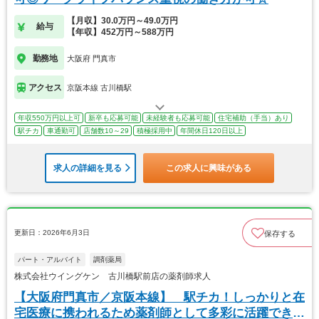
【月収】30.0万円～49.0万円
給与
【年収】452万円～588万円
勤務地
大阪府 門真市
アクセス
京阪本線 古川橋駅
年収550万円以上可
新卒も応募可能
未経験者も応募可能
住宅補助（手当）あり
駅チカ
車通勤可
店舗数10～29
積極採用中
年間休日120日以上
求人の詳細を見る
この求人に興味がある
更新日：2026年6月3日
保存する
パート・アルバイト
調剤薬局
株式会社ウイングケン 古川橋駅前店の薬剤師求人
【大阪府門真市／京阪本線】 駅チカ！しっかりと在
宅医療に携われるため薬剤師として多彩に活躍できま