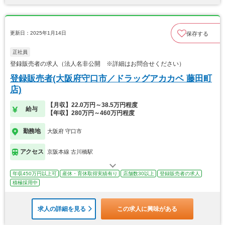
更新日：2025年1月14日
保存する
正社員
登録販売者の求人（法人名非公開 ※詳細はお問合せください）
登録販売者(大阪府守口市／ドラッグアカカベ 藤田町
店)
【月収】22.0万円～38.5万円程度
給与
【年収】280万円～460万円程度
勤務地
大阪府 守口市
アクセス
京阪本線 古川橋駅
年収450万円以上可
産休・育休取得実績有り
店舗数30以上
登録販売者の求人
積極採用中
求人の詳細を見る
この求人に興味がある