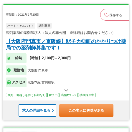
更新日：2021年6月25日
保存する
パート・アルバイト
調剤薬局
調剤薬局の薬剤師求人（法人名非公開 ※詳細はお問合せください）
【大阪府門真市／京阪線】駅チカ◎町のかかりつけ薬
局での薬剤師募集です！
給与
【時給】2,100円～2,300円
勤務地
大阪府 門真市
アクセス
京阪本線 古川橋駅
原則、引越しを伴う転勤なし
駅チカ
店舗数1～9
積極採用中
求人の詳細を見る
この求人に興味がある