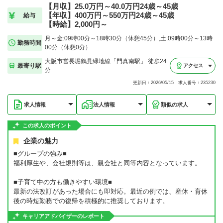
【月収】25.0万円～40.0万円24歳～45歳
【年収】400万円～550万円24歳～45歳
給与
【時給】2,000円～
月～金:09時00分～18時30分（休憩45分）,土:09時00分～13時
勤務時間
00分（休憩0分）
大阪市営長堀鶴見緑地線「門真南駅」 徒歩24
最寄り駅
アクセス
分
更新日：2026/05/15 求人番号：235230
求人情報
法人情報
類似の求人
この求人のポイント
企業の魅力
■グループの強み■
福利厚生や、会社規則等は、親会社と同等内容となっています。
■子育て中の方も働きやすい環境■
最新の法改訂があった場合にも即対応。最近の例では、産休・育休
後の時短勤務での復帰を積極的に推奨しております。
キャリアアドバイザーのレポート