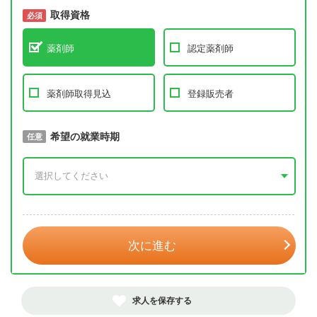
取得資格
必須
必須
薬剤師
認定薬剤師
薬剤師取得見込
登録販売者
取得予定年
希望の就業時期
必須
任意
年 3月
次に進む
求人を保存する