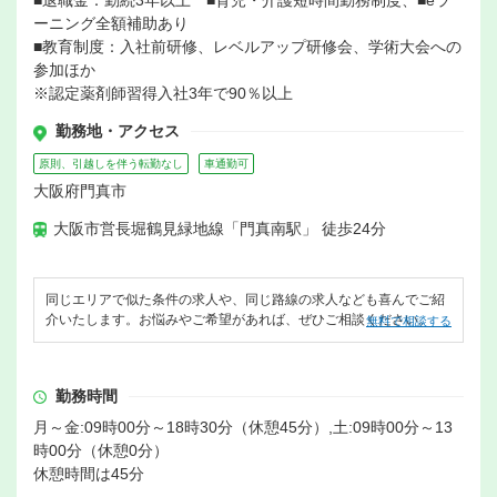
■退職金：勤続3年以上 ■育児・介護短時間勤務制度、■eラ
ーニング全額補助あり
■教育制度：入社前研修、レベルアップ研修会、学術大会への
参加ほか
※認定薬剤師習得入社3年で90％以上
勤務地・アクセス
原則、引越しを伴う転勤なし
車通勤可
大阪府門真市
大阪市営長堀鶴見緑地線「門真南駅」 徒歩24分
同じエリアで似た条件の求人や、同じ路線の求人なども喜んでご紹
介いたします。お悩みやご希望があれば、ぜひご相談ください。
無料で相談する
勤務時間
月～金:09時00分～18時30分（休憩45分）,土:09時00分～13
時00分（休憩0分）
休憩時間は45分