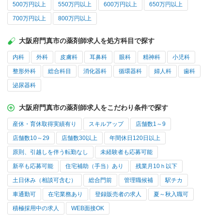
500万円以上
550万円以上
600万円以上
650万円以上
700万円以上
800万円以上
大阪府門真市の薬剤師求人を処方科目で探す
内科
外科
皮膚科
耳鼻科
眼科
精神科
小児科
整形外科
総合科目
消化器科
循環器科
婦人科
歯科
泌尿器科
大阪府門真市の薬剤師求人をこだわり条件で探す
産休・育休取得実績有り
スキルアップ
店舗数1～9
店舗数10～29
店舗数30以上
年間休日120日以上
原則、引越しを伴う転勤なし
未経験者も応募可能
新卒も応募可能
住宅補助（手当）あり
残業月10ｈ以下
土日休み（相談可含む）
総合門前
管理職候補
駅チカ
車通勤可
在宅業務あり
登録販売者の求人
夏～秋入職可
積極採用中の求人
WEB面接OK