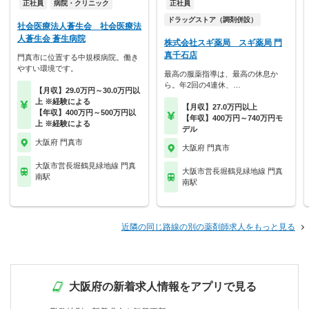
正社員
病院・クリニック
正社員
ドラッグストア（調剤併設）
社会医療法人蒼生会 社会医療法
人蒼生会 蒼生病院
株式会社スギ薬局 スギ薬局 門
真千石店
門真市に位置する中規模病院。働き
やすい環境です。
最高の服薬指導は、最高の休息か
ら。年2回の4連休、…
【月収】29.0万円～30.0万円以
上 ※経験による
【月収】27.0万円以上
【年収】400万円～500万円以
【年収】400万円～740万円モ
上 ※経験による
デル
大阪府 門真市
大阪府 門真市
大阪市営長堀鶴見緑地線 門真
大阪市営長堀鶴見緑地線 門真
南駅
南駅
近隣の同じ路線の別の薬剤師求人をもっと見る
大阪府の新着求人情報をアプリで見る