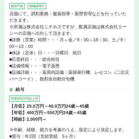
総合門前
積極採用中
店舗にて、調剤業務・服薬指導・薬歴管理などを行っていた
だきます。
※所属は株式会社ニチホスですが、配属店舗は株式会社エー
シーの店舗へ出向して頂きます。
■診療（営業）時間・・・月～金／9：00～18：30、土／9：
00～13：00
■休診（定休）日・・・日曜日、祝日
■応需科目・・・総合科目
■設備情報・・・電子薬歴
■設備詳細・・・薬局内設備：薬袋発行機、レセコン（二次元
バーコード）、散剤全自動分包機
給与
年収550万円以上可
【月収】25.0万円～40.0万円24歳～45歳
【年収】400万円～550万円24歳～45歳
【時給】2,000円～
※年齢、経験、能力を考慮のうえ、規定により決定します。
■賞与：年2回（支給実績 5ヶ月）