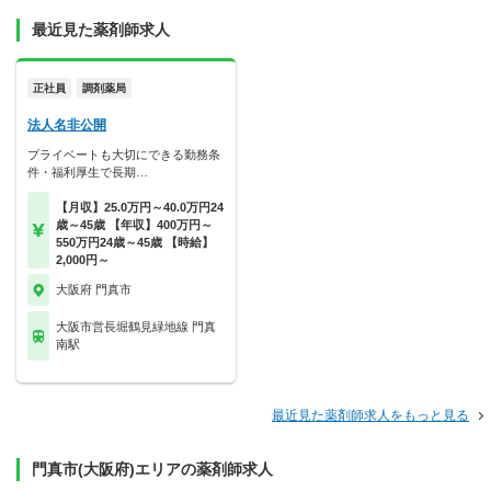
最近見た薬剤師求人
正社員
調剤薬局
法人名非公開
プライベートも大切にできる勤務条
件・福利厚生で長期…
【月収】25.0万円～40.0万円24
歳～45歳 【年収】400万円～
550万円24歳～45歳 【時給】
2,000円～
大阪府 門真市
大阪市営長堀鶴見緑地線 門真
南駅
最近見た薬剤師求人をもっと見る
門真市(大阪府)エリアの薬剤師求人