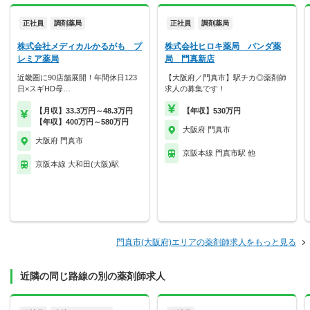
正社員
調剤薬局
正社員
調剤薬局
株式会社メディカルかるがも プ
株式会社ヒロキ薬局 パンダ薬
レミア薬局
局 門真新店
近畿圏に90店舗展開！年間休日123
【大阪府／門真市】駅チカ◎薬剤師
日×スギHD母…
求人の募集です！
【月収】33.3万円～48.3万円
【年収】530万円
【年収】400万円～580万円
大阪府 門真市
大阪府 門真市
京阪本線 門真市駅 他
京阪本線 大和田(大阪)駅
門真市(大阪府)エリアの薬剤師求人をもっと見る
近隣の同じ路線の別の薬剤師求人