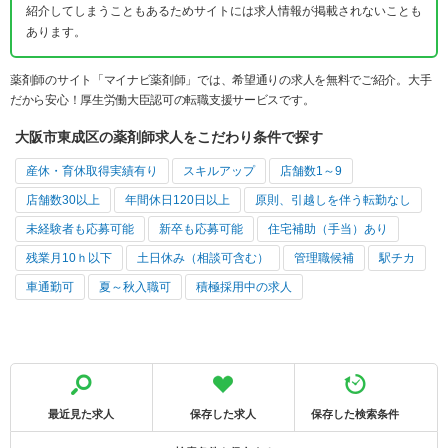
紹介してしまうこともあるためサイトには求人情報が掲載されないことも
あります。
薬剤師のサイト「マイナビ薬剤師」では、希望通りの求人を無料でご紹介。大手
だから安心！厚生労働大臣認可の転職支援サービスです。
大阪市東成区の薬剤師求人をこだわり条件で探す
産休・育休取得実績有り
スキルアップ
店舗数1～9
店舗数30以上
年間休日120日以上
原則、引越しを伴う転勤なし
未経験者も応募可能
新卒も応募可能
住宅補助（手当）あり
残業月10ｈ以下
土日休み（相談可含む）
管理職候補
駅チカ
車通勤可
夏～秋入職可
積極採用中の求人
最近見た求人
保存した求人
保存した検索条件