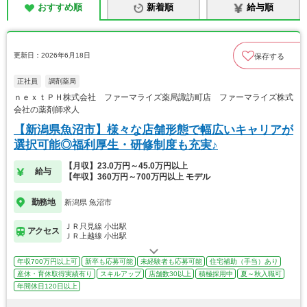
おすすめ順
新着順
給与順
更新日：2026年6月18日
保存する
正社員
調剤薬局
ｎｅｘｔＰＨ株式会社 ファーマライズ薬局諏訪町店 ファーマライズ株式
会社の薬剤師求人
【新潟県魚沼市】様々な店舗形態で幅広いキャリアが
選択可能◎福利厚生・研修制度も充実♪
【月収】23.0万円～45.0万円以上
給与
【年収】360万円～700万円以上 モデル
勤務地
新潟県 魚沼市
ＪＲ只見線 小出駅
アクセス
ＪＲ上越線 小出駅
年収700万円以上可
新卒も応募可能
未経験者も応募可能
住宅補助（手当）あり
産休・育休取得実績有り
スキルアップ
店舗数30以上
積極採用中
夏～秋入職可
年間休日120日以上