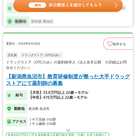
更新日：2026年6月18日
保存する
正社員
ドラッグストア（OTCのみ）
ドラッグストア（OTCのみ）の薬剤師求人（法人名非公開 ※詳細はお問
合せください）
【新潟県魚沼市】教育研修制度が整った大手ドラッグ
ストアにて薬剤師の募集
【月収】33.0万円以上 22歳～モデル
給与
【年収】470万円以上 22歳～モデル
勤務地
新潟県 魚沼市
ＪＲ只見線 小出駅
アクセス
ＪＲ上越線 小出駅
年収450万円以上可
未経験者も応募可能
原則、引越しを伴う転勤なし