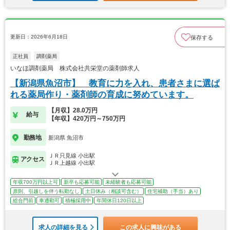
更新日：2026年6月18日
保存する
正社員
調剤薬局
いなほ調剤薬局 株式会社共栄堂の薬剤師求人
【新潟県魚沼市】 教育に力を入れ、患者さまに選ば
れる薬局作り・薬剤師の育成に努めています。
【月収】28.0万円
給与
【年収】420万円～750万円
勤務地
新潟県 魚沼市
ＪＲ只見線 小出駅
アクセス
ＪＲ上越線 小出駅
年収700万円以上可
新卒も応募可能
未経験者も応募可能
原則、引越しを伴う転勤なし
土日休み（相談可含む）
住宅補助（手当）あり
総合門前
車通勤可
積極採用中
年間休日120日以上
求人の詳細を見る
この求人に興味がある