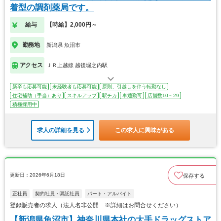
着型の調剤薬局です。
給与
【時給】2,000円～
勤務地
新潟県 魚沼市
アクセス
ＪＲ上越線 越後堀之内駅
新卒も応募可能
未経験者も応募可能
原則、引越しを伴う転勤なし
住宅補助（手当）あり
スキルアップ
駅チカ
車通勤可
店舗数10～29
積極採用中
求人の詳細を見る
この求人に興味がある
更新日：2026年6月18日
保存する
正社員
契約社員・嘱託社員
パート・アルバイト
登録販売者の求人（法人名非公開 ※詳細はお問合せください）
【新潟県魚沼市】神奈川県本社の大手ドラッグストア