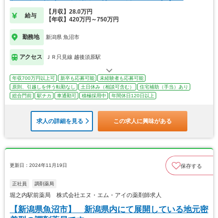
【月収】28.0万円
給与
【年収】420万円～750万円
勤務地
新潟県 魚沼市
アクセス
ＪＲ只見線 越後須原駅
年収700万円以上可
新卒も応募可能
未経験者も応募可能
原則、引越しを伴う転勤なし
土日休み（相談可含む）
住宅補助（手当）あり
総合門前
駅チカ
車通勤可
積極採用中
年間休日120日以上
求人の詳細を見る
この求人に興味がある
更新日：2024年11月19日
保存する
正社員
調剤薬局
堀之内駅前薬局 株式会社エヌ・エム・アイの薬剤師求人
【新潟県魚沼市】 新潟県内にて展開している地元密