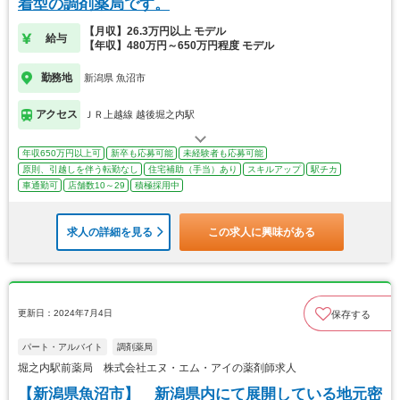
着型の調剤薬局です。
【月収】26.3万円以上 モデル
給与
【年収】480万円～650万円程度 モデル
勤務地
新潟県 魚沼市
アクセス
ＪＲ上越線 越後堀之内駅
年収650万円以上可
新卒も応募可能
未経験者も応募可能
原則、引越しを伴う転勤なし
住宅補助（手当）あり
スキルアップ
駅チカ
車通勤可
店舗数10～29
積極採用中
求人の詳細を見る
この求人に興味がある
更新日：2024年7月4日
保存する
パート・アルバイト
調剤薬局
堀之内駅前薬局 株式会社エヌ・エム・アイの薬剤師求人
【新潟県魚沼市】 新潟県内にて展開している地元密