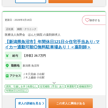
更新日：2026年3月16日
保存する
正社員
病院・クリニック
医療法人魚野会 ほんだ病院 の薬剤師求人
【新潟県魚沼市】年間休日121日☆住宅手当あり♪マ
イカー通勤可能◎無料駐車場あり！＜薬剤師＞
給与
【月収】26.7万円
勤務地
新潟県 魚沼市
ＪＲ只見線 小出駅
アクセス
ＪＲ上越線 小出駅
原則、引越しを伴う転勤なし
住宅補助（手当）あり
車通勤可
積極採用中
年間休日120日以上
求人の詳細を見る
この求人に興味がある