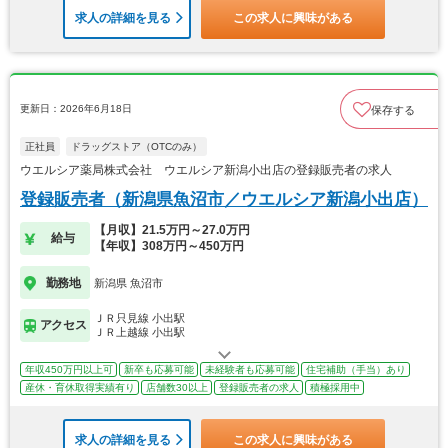
求人の詳細を見る
この求人に興味がある
更新日：2026年6月18日
保存する
正社員
ドラッグストア（OTCのみ）
ウエルシア薬局株式会社 ウエルシア新潟小出店の登録販売者の求人
登録販売者（新潟県魚沼市／ウエルシア新潟小出店）
【月収】21.5万円～27.0万円
給与
【年収】308万円～450万円
勤務地
新潟県 魚沼市
ＪＲ只見線 小出駅
アクセス
ＪＲ上越線 小出駅
年収450万円以上可
新卒も応募可能
未経験者も応募可能
住宅補助（手当）あり
産休・育休取得実績有り
店舗数30以上
登録販売者の求人
積極採用中
求人の詳細を見る
この求人に興味がある