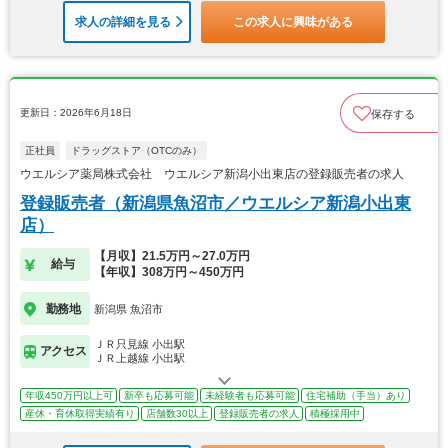
求人の詳細を見る
この求人に興味がある
更新日：2026年6月18日
保存する
正社員
ドラッグストア（OTCのみ）
ウエルシア薬局株式会社 ウエルシア新潟小出東店の登録販売者の求人
登録販売者（新潟県魚沼市／ウエルシア新潟小出東
店）
【月収】21.5万円～27.0万円
給与
【年収】308万円～450万円
勤務地
新潟県 魚沼市
ＪＲ只見線 小出駅
アクセス
ＪＲ上越線 小出駅
年収450万円以上可
新卒も応募可能
未経験者も応募可能
住宅補助（手当）あり
産休・育休取得実績有り
店舗数30以上
登録販売者の求人
積極採用中