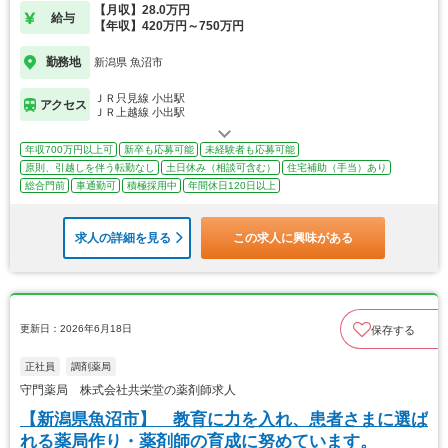
【月収】28.0万円
給与
【年収】420万円～750万円
勤務地
新潟県 魚沼市
ＪＲ只見線 小出駅
アクセス
ＪＲ上越線 小出駅
年収700万円以上可
新卒も応募可能
未経験者も応募可能
原則、引越しを伴う転勤なし
土日休み（相談可含む）
住宅補助（手当）あり
総合門前
車通勤可
積極採用中
年間休日120日以上
求人の詳細を見る
この求人に興味がある
更新日：2026年6月18日
保存する
正社員
調剤薬局
守門薬局 株式会社共栄堂の薬剤師求人
【新潟県魚沼市】 教育に力を入れ、患者さまに選ば
れる薬局作り・薬剤師の育成に努めています。