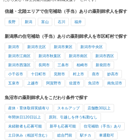
信越・北陸エリアで住宅補助（手当）ありの薬剤師求人を探す
長野
新潟
富山
石川
福井
新潟県の住宅補助（手当）ありの薬剤師求人を市区町村で探す
新潟市
新潟市北区
新潟市東区
新潟市中央区
新潟市江南区
新潟市秋葉区
新潟市南区
新潟市西区
新潟市西蒲区
長岡市
三条市
柏崎市
新発田市
小千谷市
十日町市
見附市
村上市
燕市
妙高市
五泉市
上越市
阿賀野市
佐渡市
魚沼市
南魚沼市
魚沼市の薬剤師求人をこだわり条件で探す
産休・育休取得実績有り
スキルアップ
店舗数30以上
年間休日120日以上
原則、引越しを伴う転勤なし
未経験者も応募可能
新卒も応募可能
住宅補助（手当）あり
土日休み（相談可含む）
総合門前
駅チカ
車通勤可