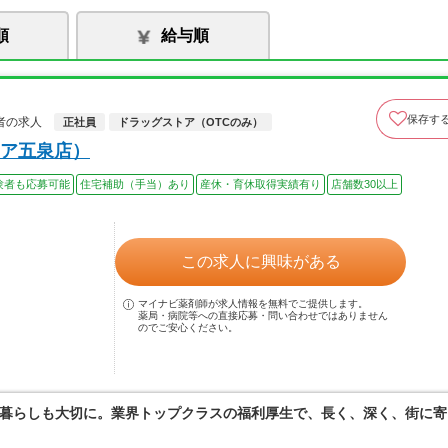
順
給与順
保存す
者の求人
正社員
ドラッグストア（OTCのみ）
ア五泉店）
験者も応募可能
住宅補助（手当）あり
産休・育休取得実績有り
店舗数30以上
この求人に興味がある
マイナビ薬剤師が求人情報を無料でご提供します。
薬局・病院等への直接応募・問い合わせではありません
のでご安心ください。
暮らしも大切に。業界トップクラスの福利厚生で、長く、深く、街に寄