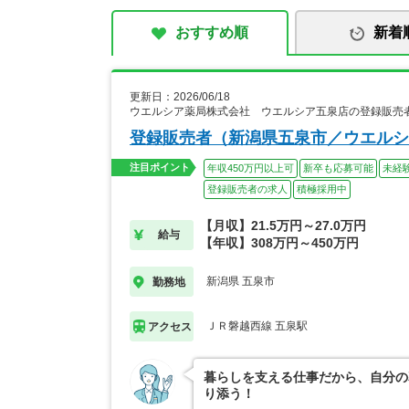
おすすめ順
新着
更新日：2026/06/18
ウエルシア薬局株式会社 ウエルシア五泉店の登録販売
登録販売者（新潟県五泉市／ウエルシ
注目ポイント
年収450万円以上可
新卒も応募可能
未経
登録販売者の求人
積極採用中
【月収】21.5万円～27.0万円
給与
【年収】308万円～450万円
新潟県 五泉市
勤務地
ＪＲ磐越西線 五泉駅
アクセス
暮らしを支える仕事だから、自分の
り添う！