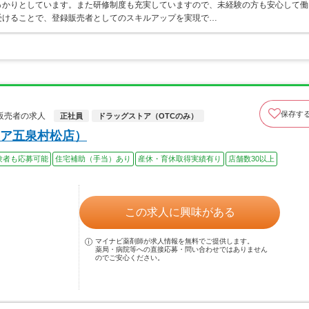
っかりとしています。また研修制度も充実していますので、未経験の方も安心して働
受けることで、登録販売者としてのスキルアップを実現で…
保存す
販売者の求人
正社員
ドラッグストア（OTCのみ）
ア五泉村松店）
験者も応募可能
住宅補助（手当）あり
産休・育休取得実績有り
店舗数30以上
この求人に興味がある
マイナビ薬剤師が求人情報を無料でご提供します。
薬局・病院等への直接応募・問い合わせではありません
のでご安心ください。