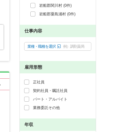
岩船郡関川村 (0件)
岩船郡粟島浦村 (0件)
仕事内容
業種・職種を選択
例）調剤薬局
雇用形態
正社員
る
契約社員・嘱託社員
パート・アルバイト
業務委託その他
年収