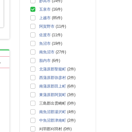
妙高市
(14件)
五泉市
(16件)
上越市
(85件)
阿賀野市
(11件)
佐渡市
(11件)
魚沼市
(19件)
南魚沼市
(27件)
胎内市
(6件)
る
北蒲原郡聖籠町
(2件)
西蒲原郡弥彦村
(2件)
南蒲原郡田上町
(6件)
東蒲原郡阿賀町
(3件)
三島郡出雲崎町 (0件)
南魚沼郡湯沢町
(4件)
中魚沼郡津南町
(2件)
刈羽郡刈羽村 (0件)