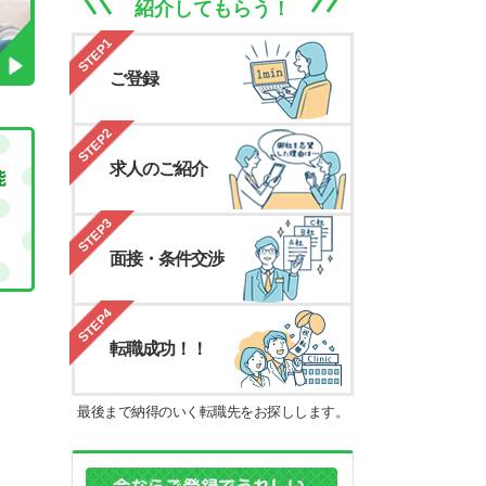
紹介してもらう！
STEP1
ご登録
STEP2
求人のご紹介
STEP3
面接・条件交渉
STEP4
転職成功！！
最後まで納得のいく転職先をお探しします。