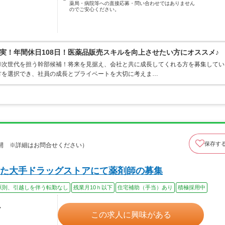
薬局・病院等への直接応募・問い合わせではありません
のでご安心ください。
実！年間休日108日！医薬品販売スキルを向上させたい方にオススメ♪
◎次世代を担う幹部候補！将来を見据え、会社と共に成長してくれる方を募集してい
方を選択でき、社員の成長とプライベートを大切に考えま…
保存す
開 ※詳細はお問合せください）
た大手ドラッグストアにて薬剤師の募集
原則、引越しを伴う転勤なし
残業月10ｈ以下
住宅補助（手当）あり
積極採用中
ル
この求人に興味がある