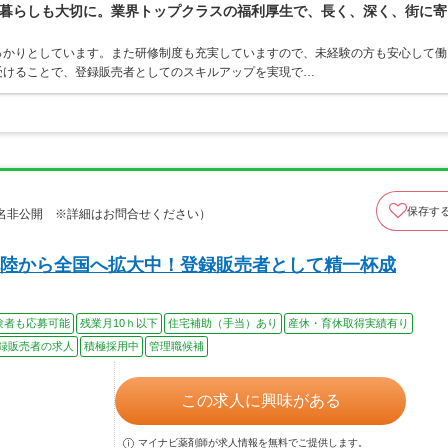
暮らしも大切に。業界トップクラスの福利厚生で、長く、深く、街に寄
っかりとしています。また研修制度も充実していますので、未経験の方も安心して働
受けることで、登録販売者としてのスキルアップを実現で…
保存す
名非公開 ※詳細はお問合せください）
陸から全国へ拡大中！登録販売者として精一杯成
験者も応募可能
残業月10ｈ以下
住宅補助（手当）あり
産休・育休取得実績有り
録販売者の求人
積極採用中
管理職候補
この求人に興味がある
マイナビ薬剤師が求人情報を無料でご提供します。