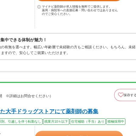
マイナビ薬剤師が求人情報を無料でご提供します。
薬局・病院等への直接応募・問い合わせではありません
のでご安心ください。
に集中できる体制が魅力！
勤の有無を選べます。幅広い年齢層で未経験の方もご相談ください。もちろん、未経
りますので、安心してご就業いただけます。
保存す
開 ※詳細はお問合せください）
た大手ドラッグストアにて薬剤師の募集
原則、引越しを伴う転勤なし
残業月10ｈ以下
住宅補助（手当）あり
積極採用中
ル