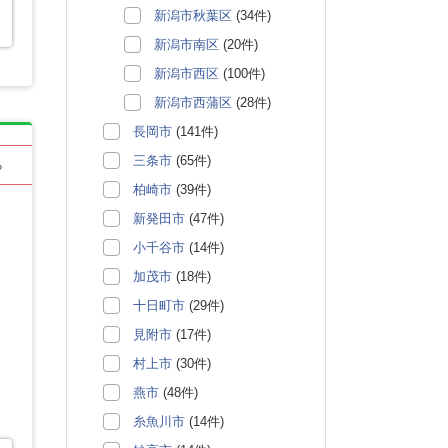
新潟市秋葉区
(34件)
新潟市南区
(20件)
新潟市西区
(100件)
新潟市西蒲区
(28件)
長岡市
(141件)
三条市
(65件)
る
柏崎市
(39件)
新発田市
(47件)
小千谷市
(14件)
加茂市
(18件)
十日町市
(29件)
見附市
(17件)
村上市
(30件)
燕市
(48件)
糸魚川市
(14件)