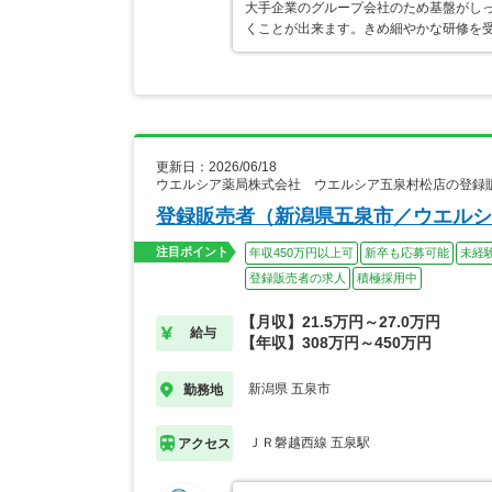
大手企業のグループ会社のため基盤がし
くことが出来ます。きめ細やかな研修を
更新日：2026/06/18
ウエルシア薬局株式会社 ウエルシア五泉村松店の登録
登録販売者（新潟県五泉市／ウエルシ
注目ポイント
年収450万円以上可
新卒も応募可能
未経
登録販売者の求人
積極採用中
【月収】21.5万円～27.0万円
給与
【年収】308万円～450万円
新潟県 五泉市
勤務地
ＪＲ磐越西線 五泉駅
アクセス