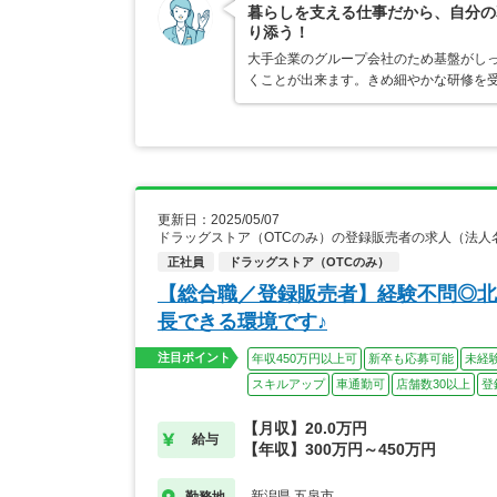
暮らしを支える仕事だから、自分の
り添う！
大手企業のグループ会社のため基盤がし
くことが出来ます。きめ細やかな研修を
更新日：2025/05/07
ドラッグストア（OTCのみ）の登録販売者の求人（法人
正社員
ドラッグストア（OTCのみ）
【総合職／登録販売者】経験不問◎北
長できる環境です♪
注目ポイント
年収450万円以上可
新卒も応募可能
未経
スキルアップ
車通勤可
店舗数30以上
登
【月収】20.0万円
給与
【年収】300万円～450万円
新潟県 五泉市
勤務地