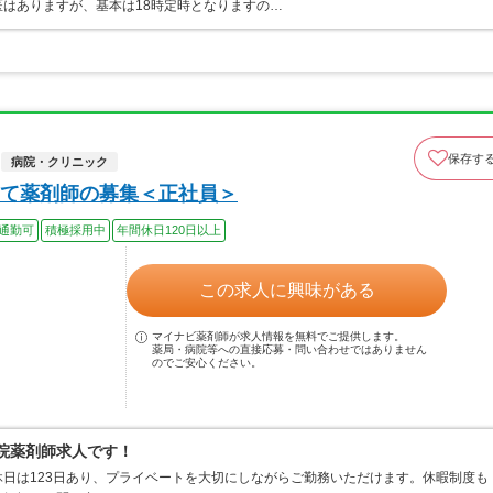
はありますが、基本は18時定時となりますの…
保存す
病院・クリニック
て薬剤師の募集＜正社員＞
通勤可
積極採用中
年間休日120日以上
この求人に興味がある
マイナビ薬剤師が求人情報を無料でご提供します。
薬局・病院等への直接応募・問い合わせではありません
のでご安心ください。
病院薬剤師求人です！
日は123日あり、プライベートを大切にしながらご勤務いただけます。休暇制度も