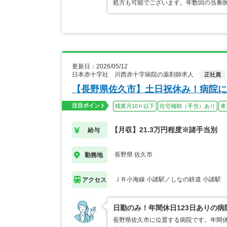
処方も可能でございます。年数回の当番医
更新日：2026/05/12
日本赤十字社 川西赤十字病院の薬剤師求人
正社員
【長野県佐久市】土日祝休み！病院に
注目ポイント
残業月10ｈ以下
住宅補助（手当）あり
車
【月収】21.3万円程度※諸手当別
給与
長野県 佐久市
勤務地
ＪＲ小海線 小諸駅／しなの鉄道 小諸駅
アクセス
日勤のみ！年間休日123日ありの
長野県佐久市に位置する病院です。年間休