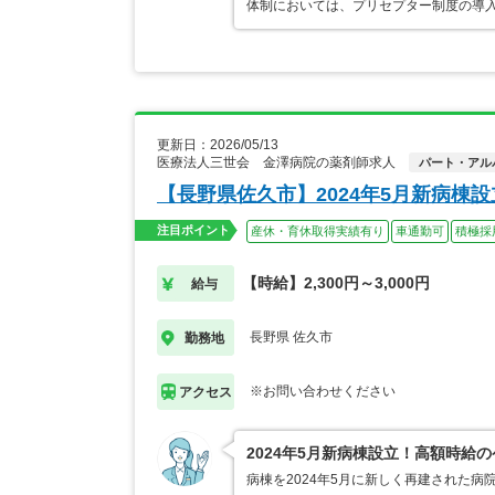
体制においては、プリセプター制度の導
更新日：2026/05/13
医療法人三世会 金澤病院の薬剤師求人
パート・アル
【長野県佐久市】2024年5月新病棟
注目ポイント
産休・育休取得実績有り
車通勤可
積極採
【時給】2,300円～3,000円
給与
長野県 佐久市
勤務地
※お問い合わせください
アクセス
2024年5月新病棟設立！高額時給
病棟を2024年5月に新しく再建された