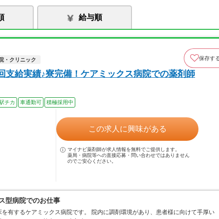
順
給与順
保存す
院・クリニック
3回支給実績♪寮完備！ケアミックス病院での薬剤師
駅チカ
車通勤可
積極採用中
この求人に興味がある
マイナビ薬剤師が求人情報を無料でご提供します。
薬局・病院等への直接応募・問い合わせではありません
のでご安心ください。
クス型病院でのお仕事
82床を有するケアミックス病院です。 院内に調剤環境があり、患者様に向けて手厚い