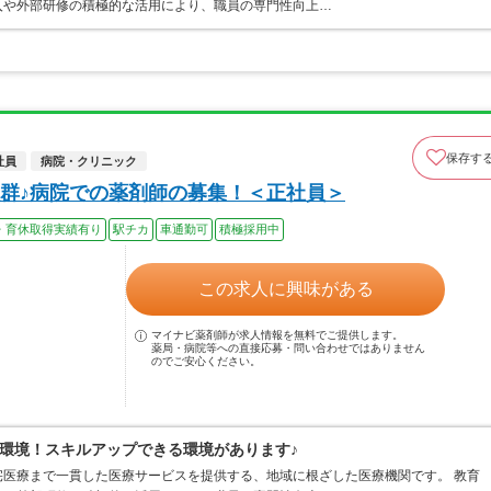
入や外部研修の積極的な活用により、職員の専門性向上…
保存す
社員
病院・クリニック
群♪病院での薬剤師の募集！＜正社員＞
・育休取得実績有り
駅チカ
車通勤可
積極採用中
この求人に興味がある
マイナビ薬剤師が求人情報を無料でご提供します。
薬局・病院等への直接応募・問い合わせではありません
のでご安心ください。
環境！スキルアップできる環境があります♪
医療まで一貫した医療サービスを提供する、地域に根ざした医療機関です。 教育