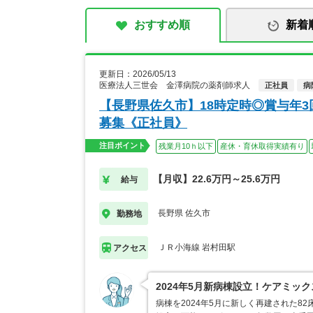
おすすめ順
新着
更新日：2026/05/13
医療法人三世会 金澤病院の薬剤師求人
正社員
病
【長野県佐久市】18時定時◎賞与年
募集《正社員》
注目ポイント
残業月10ｈ以下
産休・育休取得実績有り
【月収】22.6万円～25.6万円
給与
長野県 佐久市
勤務地
ＪＲ小海線 岩村田駅
アクセス
2024年5月新病棟設立！ケアミッ
病棟を2024年5月に新しく再建された