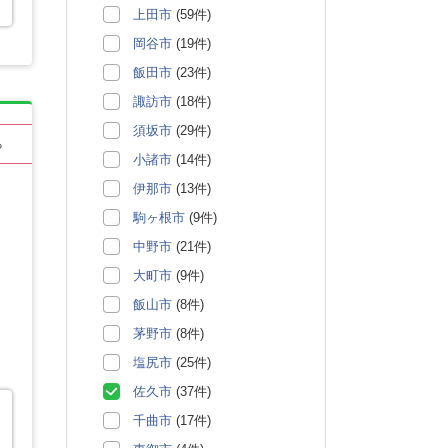
上田市
(59件)
岡谷市
(19件)
飯田市
(23件)
諏訪市
(18件)
須坂市
(29件)
る
小諸市
(14件)
伊那市
(13件)
駒ヶ根市
(9件)
中野市
(21件)
大町市
(9件)
飯山市
(8件)
茅野市
(8件)
塩尻市
(25件)
佐久市
(37件)
千曲市
(17件)