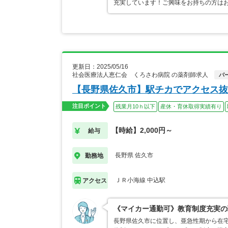
充実しています！ご興味をお持ちの方は
更新日：2025/05/16
社会医療法人恵仁会 くろさわ病院 の薬剤師求人
パ
【長野県佐久市】駅チカでアクセス抜
注目ポイント
残業月10ｈ以下
産休・育休取得実績有り
【時給】2,000円～
給与
長野県 佐久市
勤務地
ＪＲ小海線 中込駅
アクセス
《マイカー通勤可》教育制度充実の
長野県佐久市に位置し、亜急性期から在宅