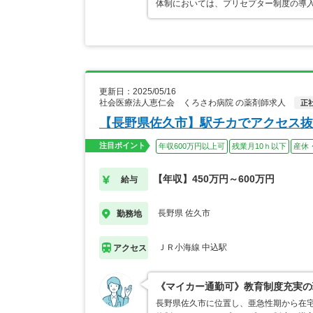
体制においては、プリセプター制度の導
更新日：2025/05/16
社会医療法人恵仁会 くろさわ病院 の薬剤師求人
正
【長野県佐久市】駅チカでアクセス抜
注目ポイント
年収600万円以上可
残業月10ｈ以下
産休
【年収】450万円～600万円
給与
長野県 佐久市
勤務地
ＪＲ小海線 中込駅
アクセス
《マイカー通勤可》教育制度充実の
長野県佐久市に位置し、亜急性期から在宅