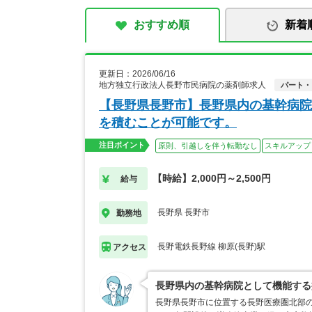
おすすめ順
新着
更新日：2026/06/16
地方独立行政法人長野市民病院の薬剤師求人
パート・
【長野県長野市】長野県内の基幹病院
を積むことが可能です。
注目ポイント
原則、引越しを伴う転勤なし
スキルアップ
【時給】2,000円～2,500円
給与
長野県 長野市
勤務地
長野電鉄長野線 柳原(長野)駅
アクセス
長野県内の基幹病院として機能する
長野県長野市に位置する長野医療圏北部