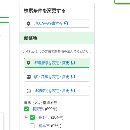
検索条件を変更する
地図から検索する
る
勤務地
いずれか１つの方法で勤務地を選んでください。
都道府県を設定・変更
駅・路線を設定・変更
通勤時間を設定・変更
選択された都道府県
長野県
(699件)
長野市
(184件)
松本市
(97件)