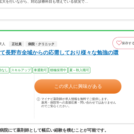
数拡大を行いながら、対応診療科目も増えている状況で…
保存す
求人
正社員
病院・クリニック
て長野市全域からの応需しており様々な勉強の環
勤なし
スキルアップ
車通勤可
積極採用中
夏～秋入職可
この求人に興味がある
マイナビ薬剤師が求人情報を無料でご提供します。
薬局・病院等への直接応募・問い合わせではありません
のでご安心ください。
病院にて薬剤師として幅広い経験を積むことが可能です。