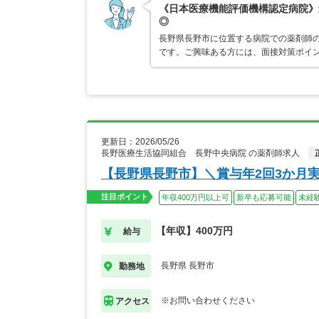
《日本医療機能評価機構認定病院》
◎
長野県長野市に位置する病院での薬剤師
です。ご興味ある方には、面接対策ポイ
更新日：2026/05/26
長野医療生活協同組合 長野中央病院 の薬剤師求人
【長野県長野市】＼賞与年2回3か月
注目ポイント
年収400万円以上可
新卒も応募可能
未経
【年収】400万円
給与
長野県 長野市
勤務地
※お問い合わせください
アクセス