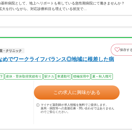
の基幹病院として、地上ヘリポートも有している急性期病院にて働きませんか？
数拡大を行いながら、対応診療科目も増えている状況で…
保存す
院・クリニック
なめでワークライフバランス◎地域に根差した病
以下
産休・育休取得実績有り
駅チカ
車通勤可
積極採用中
夏～秋入職可
この求人に興味がある
マイナビ薬剤師が求人情報を無料でご提供します。
薬局・病院等への直接応募・問い合わせではありません
のでご安心ください。