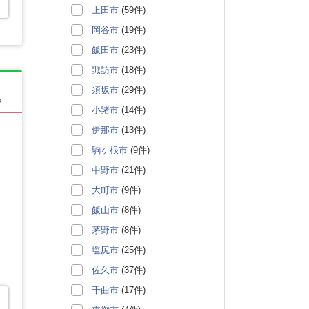
上田市
(59件)
岡谷市
(19件)
飯田市
(23件)
諏訪市
(18件)
須坂市
(29件)
る
小諸市
(14件)
伊那市
(13件)
駒ヶ根市
(9件)
中野市
(21件)
大町市
(9件)
飯山市
(8件)
茅野市
(8件)
塩尻市
(25件)
佐久市
(37件)
千曲市
(17件)