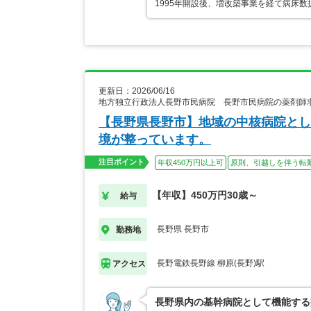
1995年開設後、増改築事業を経て病床
更新日：2026/06/16
地方独立行政法人長野市民病院 長野市民病院の薬剤師
【長野県長野市】地域の中核病院とし
境が整っています。
注目ポイント
年収450万円以上可
原則、引越しを伴う転
【年収】450万円30歳～
給与
長野県 長野市
勤務地
長野電鉄長野線 柳原(長野)駅
アクセス
長野県内の基幹病院として機能する