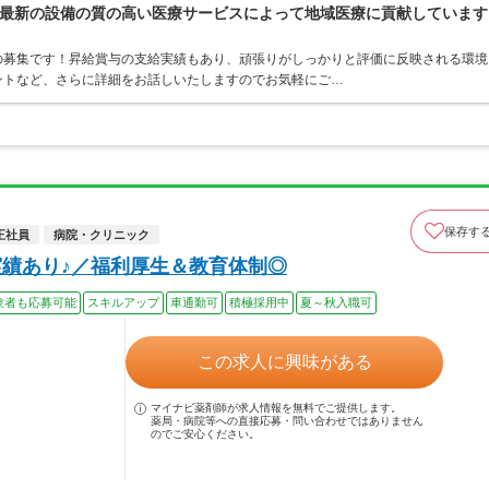
最新の設備の質の高い医療サービスによって地域医療に貢献しています
の募集です！昇給賞与の支給実績もあり、頑張りがしっかりと評価に反映される環境
ントなど、さらに詳細をお話しいたしますのでお気軽にご…
保存す
正社員
病院・クリニック
実績あり♪／福利厚生＆教育体制◎
験者も応募可能
スキルアップ
車通勤可
積極採用中
夏～秋入職可
この求人に興味がある
マイナビ薬剤師が求人情報を無料でご提供します。
薬局・病院等への直接応募・問い合わせではありません
のでご安心ください。