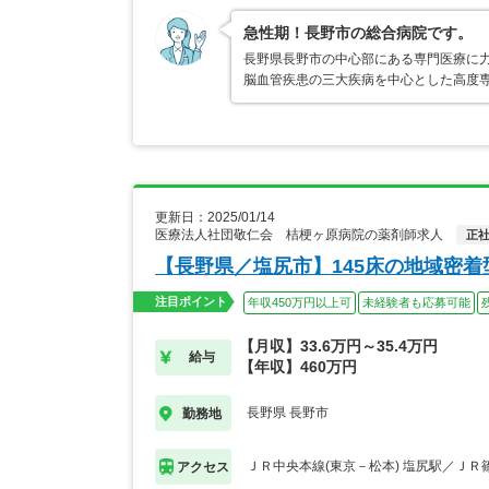
急性期！長野市の総合病院です。
長野県長野市の中心部にある専門医療に
脳血管疾患の三大疾病を中心とした高度
更新日：2025/01/14
医療法人社団敬仁会 桔梗ヶ原病院の薬剤師求人
正
【長野県／塩尻市】145床の地域密
注目ポイント
年収450万円以上可
未経験者も応募可能
【月収】33.6万円～35.4万円
給与
【年収】460万円
長野県 長野市
勤務地
ＪＲ中央本線(東京－松本) 塩尻駅／ＪＲ
アクセス