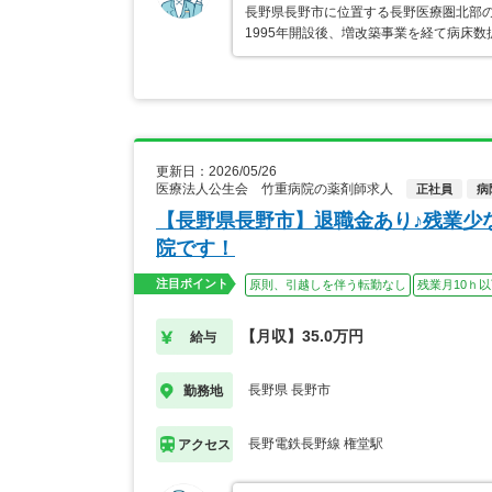
長野県長野市に位置する長野医療圏北部
1995年開設後、増改築事業を経て病床
更新日：2026/05/26
医療法人公生会 竹重病院の薬剤師求人
正社員
病
【長野県長野市】退職金あり♪残業少
院です！
注目ポイント
原則、引越しを伴う転勤なし
残業月10ｈ
【月収】35.0万円
給与
長野県 長野市
勤務地
長野電鉄長野線 権堂駅
アクセス