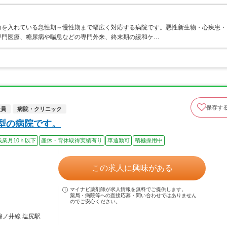
力を入れている急性期～慢性期まで幅広く対応する病院です。悪性新生物・心疾患・
専門医療、糖尿病や喘息などの専門外来、終末期の緩和ケ…
保存す
社員
病院・クリニック
着型の病院です。
残業月10ｈ以下
産休・育休取得実績有り
車通勤可
積極採用中
この求人に興味がある
マイナビ薬剤師が求人情報を無料でご提供します。
薬局・病院等への直接応募・問い合わせではありません
のでご安心ください。
篠ノ井線 塩尻駅