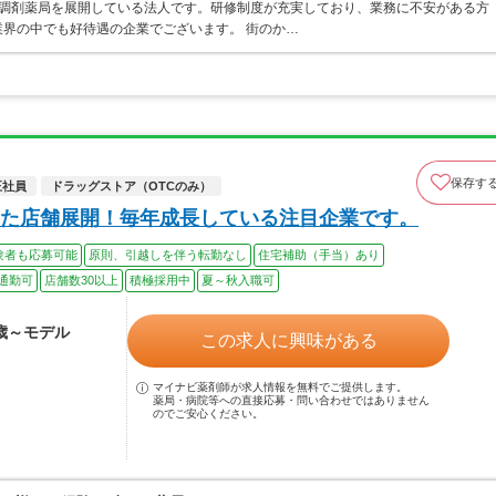
ア・調剤薬局を展開している法人です。研修制度が充実しており、業務に不安がある方
界の中でも好待遇の企業でございます。 街のか…
保存す
正社員
ドラッグストア（OTCのみ）
た店舗展開！毎年成長している注目企業です。
験者も応募可能
原則、引越しを伴う転勤なし
住宅補助（手当）あり
通勤可
店舗数30以上
積極採用中
夏～秋入職可
0歳～モデル
この求人に興味がある
マイナビ薬剤師が求人情報を無料でご提供します。
薬局・病院等への直接応募・問い合わせではありません
のでご安心ください。