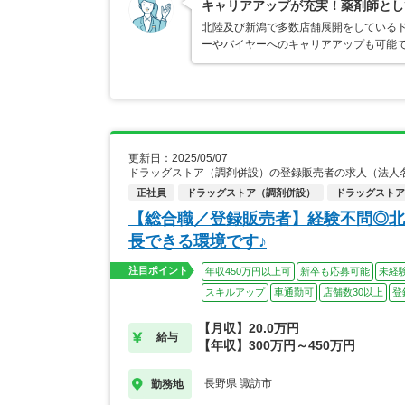
キャリアアップが充実！薬剤師とし
北陸及び新潟で多数店舗展開をしている
ーやバイヤーへのキャリアアップも可能
更新日：2025/05/07
ドラッグストア（調剤併設）の登録販売者の求人（法人
正社員
ドラッグストア（調剤併設）
ドラッグストア
【総合職／登録販売者】経験不問◎北
長できる環境です♪
注目ポイント
年収450万円以上可
新卒も応募可能
未経
スキルアップ
車通勤可
店舗数30以上
登
【月収】20.0万円
給与
【年収】300万円～450万円
長野県 諏訪市
勤務地