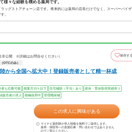
て様々な経験を積める薬局です。
ドラッグストアチェーン店です。将来的には薬局の店長だけでなく、スーパーバイザ
です。
保存す
名非公開 ※詳細はお問合せください）
（OTCのみ）
陸から全国へ拡大中！登録販売者として精一杯成
験者も応募可能
残業月10ｈ以下
住宅補助（手当）あり
産休・育休取得実績有り
録販売者の求人
積極採用中
管理職候補
この求人に興味がある
マイナビ薬剤師が求人情報を無料でご提供します。
薬局・病院等への直接応募・問い合わせではありません
のでご安心ください。