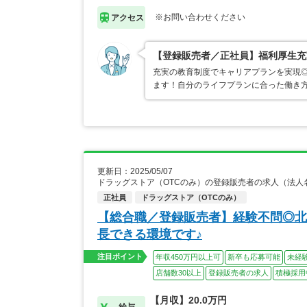
※お問い合わせください
アクセス
【登録販売者／正社員】福利厚生充
充実の教育制度でキャリアプランを実現
ます！自分のライフプランに合った働き
更新日：2025/05/07
ドラッグストア（OTCのみ）の登録販売者の求人（法人
正社員
ドラッグストア（OTCのみ）
【総合職／登録販売者】経験不問◎北
長できる環境です♪
注目ポイント
年収450万円以上可
新卒も応募可能
未経
店舗数30以上
登録販売者の求人
積極採用
【月収】20.0万円