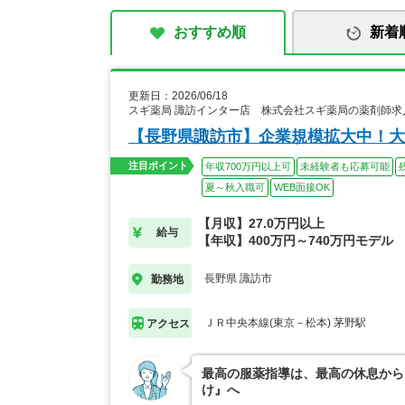
おすすめ順
新着
更新日：2026/06/18
スギ薬局 諏訪インター店 株式会社スギ薬局の薬剤師求
【長野県諏訪市】企業規模拡大中！大
注目ポイント
年収700万円以上可
未経験者も応募可能
夏～秋入職可
WEB面接OK
【月収】27.0万円以上
給与
【年収】400万円～740万円モデル
長野県 諏訪市
勤務地
ＪＲ中央本線(東京－松本) 茅野駅
アクセス
最高の服薬指導は、最高の休息から
け』へ