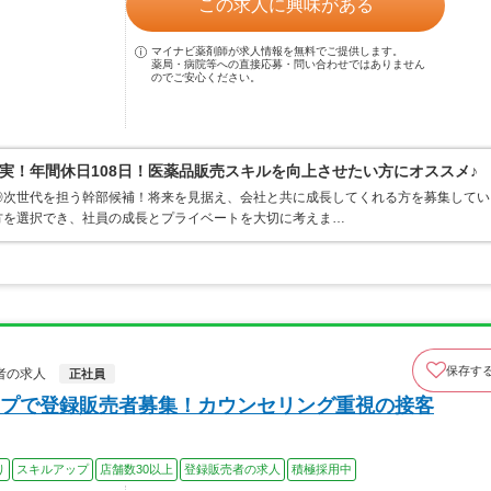
この求人に興味がある
マイナビ薬剤師が求人情報を無料でご提供します。
薬局・病院等への直接応募・問い合わせではありません
のでご安心ください。
実！年間休日108日！医薬品販売スキルを向上させたい方にオススメ♪
◎次世代を担う幹部候補！将来を見据え、会社と共に成長してくれる方を募集してい
方を選択でき、社員の成長とプライベートを大切に考えま…
保存す
者の求人
正社員
プで登録販売者募集！カウンセリング重視の接客
り
スキルアップ
店舗数30以上
登録販売者の求人
積極採用中