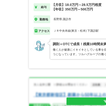
【月収】18.0万円～28.5万円程度
給与
【年収】350万円～500万円
長野県 諏訪市
勤務地
ＪＲ中央本線(東京－松本) 下諏訪駅
アクセス
調剤＋OTCで成長！残業10時間未
働く人が健康にイキイキとしている事を
うになっています。ツルハグループの働