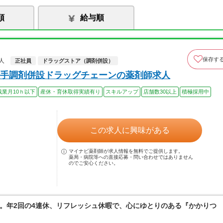
順
給与順
保存す
人
正社員
ドラッグストア（調剤併設）
手調剤併設ドラッグチェーンの薬剤師求人
残業月10ｈ以下
産休・育休取得実績有り
スキルアップ
店舗数30以上
積極採用中
この求人に興味がある
マイナビ薬剤師が求人情報を無料でご提供します。
薬局・病院等への直接応募・問い合わせではありません
のでご安心ください。
。年2回の4連休、リフレッシュ休暇で、心にゆとりのある『かかりつ