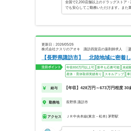
全国で2,200店舗以上のドラッグスト
でも安心してご勤務いただけます。また業
更新日：2026/05/26
株式会社クスリのアオキ 諏訪四賀店の薬剤師求人
【長野県諏訪市】 北陸地域に密着し
注目ポイント
年収650万円以上可
新卒も応募可能
未経
産休・育休取得実績有り
スキルアップ
車
【年収】428万円～673万円程度 3
給与
長野県 諏訪市
勤務地
ＪＲ中央本線(東京－松本) 茅野駅
アクセス