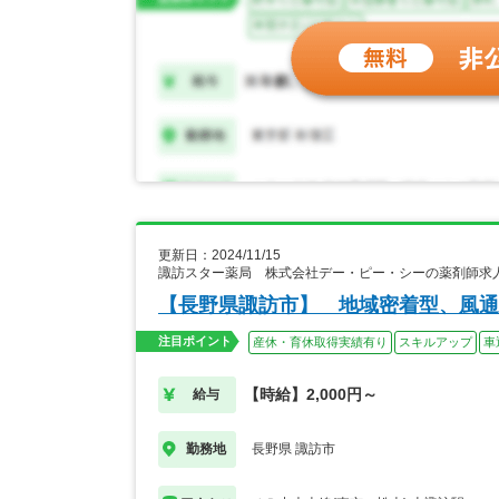
更新日：2024/11/15
諏訪スター薬局 株式会社デー・ピー・シーの薬剤師求
【長野県諏訪市】 地域密着型、風通
注目ポイント
産休・育休取得実績有り
スキルアップ
車
【時給】2,000円～
給与
長野県 諏訪市
勤務地