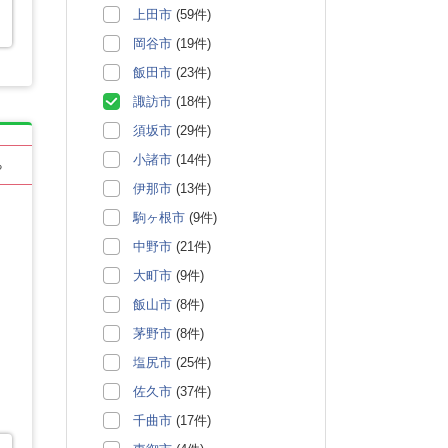
上田市
(59件)
岡谷市
(19件)
飯田市
(23件)
諏訪市
(18件)
須坂市
(29件)
小諸市
(14件)
る
伊那市
(13件)
駒ヶ根市
(9件)
中野市
(21件)
大町市
(9件)
飯山市
(8件)
茅野市
(8件)
塩尻市
(25件)
佐久市
(37件)
千曲市
(17件)