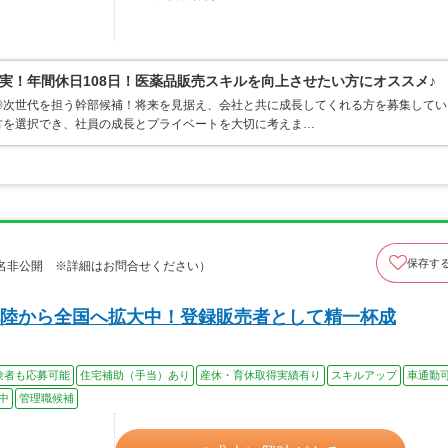
実！年間休日108日！医薬品販売スキルを向上させたい方にオススメ♪
◎次世代を担う幹部候補！将来を見据え、会社と共に成長してくれる方を募集してい
方を選択でき、社員の成長とプライベートを大切に考えま…
保存す
名非公開 ※詳細はお問合せください）
陸から全国へ拡大中！登録販売者として精一杯成
験者も応募可能
住宅補助（手当）あり
産休・育休取得実績有り
スキルアップ
車通勤
中
管理職候補