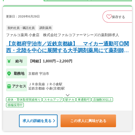
更新日：2026年6月29日
保存する
契約社員・嘱託社員
調剤薬局
ファルコ薬局 小倉店 株式会社ファルコファーマシーズの薬剤師求人
【京都府宇治市／近鉄京都線】 マイカー通勤可◎関
西・北陸を中心に展開する大手調剤薬局にて薬剤師の
募集
給与
【時給】1,800円～2,200円
勤務地
京都府 宇治市
ＪＲ奈良線 ＪＲ小倉駅
アクセス
近鉄京都線 小倉(京都)駅
産休・育休取得実績有り
スキルアップ
駅チカ
車通勤可
店舗数30以上
積極採用中
求人の詳細を見る
この求人に興味がある