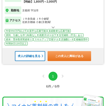
【時給】1,800円～2,000円
勤務地
京都府 宇治市
ＪＲ奈良線 ＪＲ小倉駅
アクセス
近鉄京都線 小倉(京都)駅
年収550万円以上可
新卒も応募可能
未経験者も応募可能
原則、引越しを伴う転勤なし
残業月10ｈ以下
住宅補助（手当）あり
産休・育休取得実績有り
スキルアップ
駅チカ
店舗数1～9
積極採用中
年間休日120日以上
求人の詳細を見る
この求人に興味がある
1
6件／6件