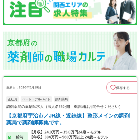
京都府
の
更新日：2026年5月19日
保存する
正社員
パート・アルバイト
調剤薬局
調剤薬局の薬剤師求人（法人名非公開 ※詳細はお問合せください）
【京都府宇治市／JR線・近鉄線】整形メインの調剤
薬局で薬剤師募集です。
【月収】24.0万円～35.0万円24歳～モデル
給与
【年収】384万円～560万円以上 24歳～モデル