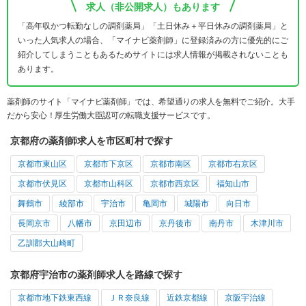
求人（非公開求人）もあります
「高年収かつ転勤なしの調剤薬局」「土日休み＋平日休みの調剤薬局」と
いった人気求人の場合、「マイナビ薬剤師」に登録済みの方に優先的にご
紹介してしまうこともあるためサイトには求人情報が掲載されないことも
あります。
薬剤師のサイト「マイナビ薬剤師」では、希望通りの求人を無料でご紹介。大手
だから安心！厚生労働大臣認可の転職支援サービスです。
京都府の薬剤師求人を市区町村で探す
京都市東山区
京都市下京区
京都市南区
京都市右京区
京都市伏見区
京都市山科区
京都市西京区
福知山市
舞鶴市
綾部市
宇治市
亀岡市
城陽市
向日市
長岡京市
八幡市
京田辺市
京丹後市
南丹市
木津川市
乙訓郡大山崎町
京都府宇治市の薬剤師求人を路線で探す
京都市地下鉄東西線
ＪＲ奈良線
近鉄京都線
京阪宇治線