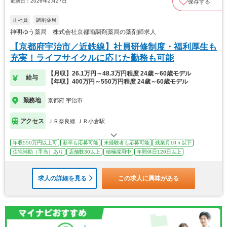
更新日：2026年2月27日
保存する
正社員
調剤薬局
神明ゆう薬局 株式会社京都南調剤薬局の薬剤師求人
【京都府宇治市／近鉄線】社員研修制度・福利厚生も
充実！ライフサイクルに応じた勤務も可能
【月収】26.1万円～48.3万円程度 24歳～60歳モデル
給与
【年収】400万円～550万円程度 24歳～60歳モデル
勤務地
京都府 宇治市
アクセス
ＪＲ奈良線 ＪＲ小倉駅
年収550万円以上可
新卒も応募可能
未経験者も応募可能
残業月10ｈ以下
住宅補助（手当）あり
店舗数30以上
積極採用中
年間休日120日以上
求人の詳細を見る
この求人に興味がある