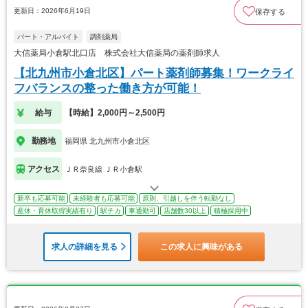
更新日：2026年6月19日
保存する
パート・アルバイト
調剤薬局
大信薬局小倉駅北口店 株式会社大信薬局の薬剤師求人
【北九州市小倉北区】パート薬剤師募集！ワークライ
フバランスの整った働き方が可能！
給与
【時給】2,000円～2,500円
勤務地
福岡県 北九州市小倉北区
アクセス
ＪＲ奈良線 ＪＲ小倉駅
新卒も応募可能
未経験者も応募可能
原則、引越しを伴う転勤なし
産休・育休取得実績有り
駅チカ
車通勤可
店舗数30以上
積極採用中
求人の詳細を見る
この求人に興味がある