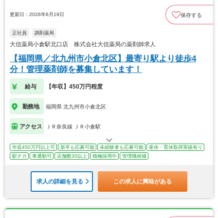
更新日：2026年6月19日
保存する
正社員
調剤薬局
大信薬局小倉駅北口店 株式会社大信薬局の薬剤師求人
【福岡県／北九州市小倉北区】最寄り駅より徒歩4
分！管理薬剤師を募集しています！
給与
【年収】450万円程度
勤務地
福岡県 北九州市小倉北区
アクセス
ＪＲ奈良線 ＪＲ小倉駅
年収450万円以上可
新卒も応募可能
未経験者も応募可能
産休・育休取得実績有り
駅チカ
車通勤可
店舗数30以上
積極採用中
管理職候補
求人の詳細を見る
この求人に興味がある