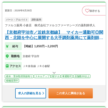
更新日：2026年6月29日
保存する
パート・アルバイト
調剤薬局
ファルコ薬局 小倉店 株式会社ファルコファーマシーズの薬剤師求人
【京都府宇治市／近鉄京都線】 マイカー通勤可◎関
西・北陸を中心に展開する大手調剤薬局にて薬剤師の
募集
給与
【時給】1,850円～2,200円
勤務地
京都府 宇治市
アクセス
ＪＲ奈良線 ＪＲ小倉駅
産休・育休取得実績有り
スキルアップ
駅チカ
車通勤可
店舗数30以上
積極採用中
求人の詳細を見る
この求人に興味がある