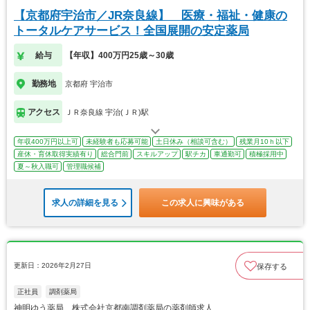
【京都府宇治市／JR奈良線】 医療・福祉・健康の
トータルケアサービス！全国展開の安定薬局
給与
【年収】400万円25歳～30歳
勤務地
京都府 宇治市
アクセス
ＪＲ奈良線 宇治(ＪＲ)駅
年収400万円以上可
未経験者も応募可能
土日休み（相談可含む）
残業月10ｈ以下
産休・育休取得実績有り
総合門前
スキルアップ
駅チカ
車通勤可
積極採用中
夏～秋入職可
管理職候補
求人の詳細を見る
この求人に興味がある
更新日：2026年2月27日
保存する
正社員
調剤薬局
神明ゆう薬局 株式会社京都南調剤薬局の薬剤師求人