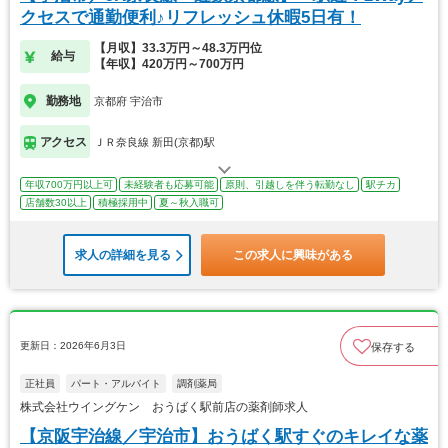
クセスで通勤便利♪リフレッシュ休暇5日有！
【月収】33.3万円～48.3万円位
給与
【年収】420万円～700万円
勤務地
京都府 宇治市
アクセス
ＪＲ奈良線 新田(京都)駅
年収700万円以上可
未経験者も応募可能
原則、引越しを伴う転勤なし
駅チカ
店舗数30以上
積極採用中
夏～秋入職可
求人の詳細を見る
この求人に興味がある
更新日：2026年6月3日
保存する
正社員
パート・アルバイト
調剤薬局
株式会社ウイングケン おうばく駅前店の薬剤師求人
【京阪宇治線／宇治市】おうばく駅すぐのキレイな薬