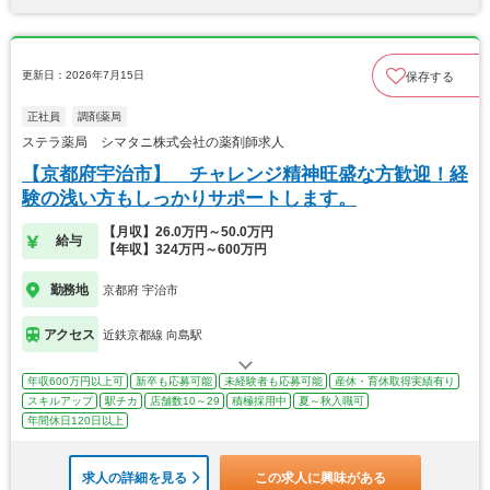
更新日：2026年7月15日
保存する
正社員
調剤薬局
ステラ薬局 シマタニ株式会社の薬剤師求人
【京都府宇治市】 チャレンジ精神旺盛な方歓迎！経
験の浅い方もしっかりサポートします。
【月収】26.0万円～50.0万円
給与
【年収】324万円～600万円
勤務地
京都府 宇治市
アクセス
近鉄京都線 向島駅
年収600万円以上可
新卒も応募可能
未経験者も応募可能
産休・育休取得実績有り
スキルアップ
駅チカ
店舗数10～29
積極採用中
夏～秋入職可
年間休日120日以上
求人の詳細を見る
この求人に興味がある