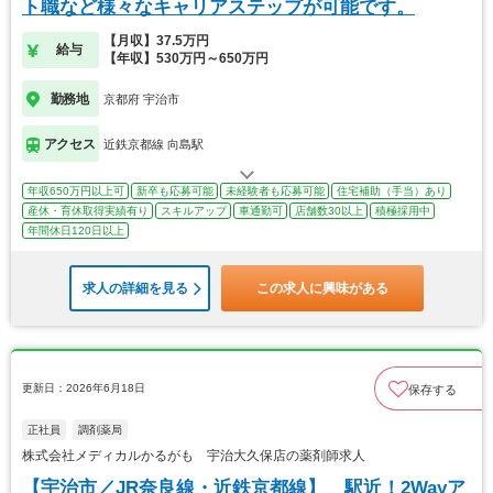
ト職など様々なキャリアステップが可能です。
【月収】37.5万円
給与
【年収】530万円～650万円
勤務地
京都府 宇治市
アクセス
近鉄京都線 向島駅
年収650万円以上可
新卒も応募可能
未経験者も応募可能
住宅補助（手当）あり
産休・育休取得実績有り
スキルアップ
車通勤可
店舗数30以上
積極採用中
年間休日120日以上
求人の詳細を見る
この求人に興味がある
更新日：2026年6月18日
保存する
正社員
調剤薬局
株式会社メディカルかるがも 宇治大久保店の薬剤師求人
【宇治市／JR奈良線・近鉄京都線】 駅近！2Wayア