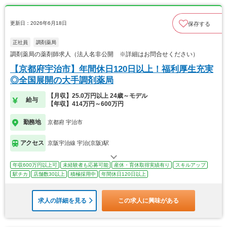
更新日：2026年6月18日
保存する
正社員
調剤薬局
調剤薬局の薬剤師求人（法人名非公開 ※詳細はお問合せください）
【京都府宇治市】年間休日120日以上！福利厚生充実
◎全国展開の大手調剤薬局
【月収】25.0万円以上 24歳～モデル
給与
【年収】414万円～600万円
勤務地
京都府 宇治市
アクセス
京阪宇治線 宇治(京阪)駅
年収600万円以上可
未経験者も応募可能
産休・育休取得実績有り
スキルアップ
駅チカ
店舗数30以上
積極採用中
年間休日120日以上
求人の詳細を見る
この求人に興味がある