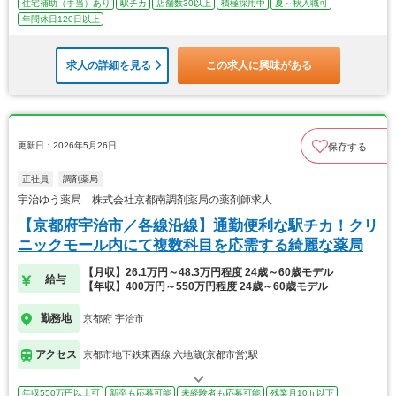
住宅補助（手当）あり
駅チカ
店舗数30以上
積極採用中
夏～秋入職可
年間休日120日以上
求人の詳細を見る
この求人に興味がある
更新日：2026年5月26日
保存する
正社員
調剤薬局
宇治ゆう薬局 株式会社京都南調剤薬局の薬剤師求人
【京都府宇治市／各線沿線】通勤便利な駅チカ！クリ
ニックモール内にて複数科目を応需する綺麗な薬局
【月収】26.1万円～48.3万円程度 24歳～60歳モデル
給与
【年収】400万円～550万円程度 24歳～60歳モデル
勤務地
京都府 宇治市
アクセス
京都市地下鉄東西線 六地蔵(京都市営)駅
年収550万円以上可
新卒も応募可能
未経験者も応募可能
残業月10ｈ以下