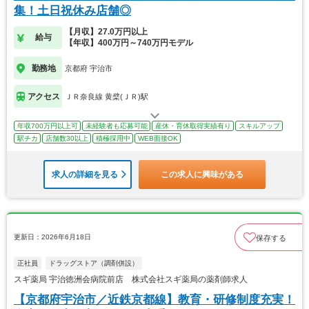
集！土日祝休み店舗◎
【月収】27.0万円以上
給与
【年収】400万円～740万円モデル
勤務地
京都府 宇治市
アクセス
ＪＲ奈良線 黄檗(ＪＲ)駅
年収700万円以上可
未経験者も応募可能
産休・育休取得実績有り
スキルアップ
駅チカ
店舗数30以上
積極採用中
WEB面接OK
求人の詳細を見る
この求人に興味がある
更新日：2026年6月18日
保存する
正社員
ドラッグストア（調剤併設）
スギ薬局 宇治徳洲会病院前店 株式会社スギ薬局の薬剤師求人
【京都府宇治市／近鉄京都線】教育・研修制度充実！