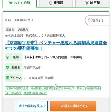
おすすめ順
新着順
給与順
更新日：2026年5月26日
保存する
正社員
調剤薬局
そらの木薬局 株式会社ＬＤＰの薬剤師求人
【京都府宇治市】ベンチャー感溢れる調剤薬局運営会
社での薬剤師募集！
給与
【年収】490万円～600万円程度 ※年俸制
勤務地
京都府 宇治市
アクセス
ＪＲ奈良線 新田(京都)駅
年収600万円以上可
未経験者も応募可能
残業月10ｈ以下
駅チカ
積極採用中
夏～秋入職可
年間休日120日以上
求人の詳細を見る
この求人に興味がある