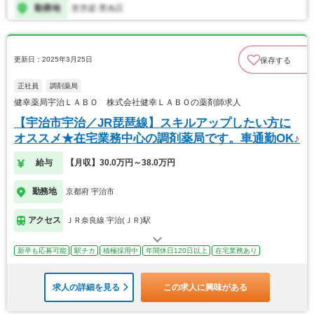
更新日：2025年3月25日
保存する
正社員
調剤薬局
健幸薬局宇治ＬＡＢＯ 株式会社健幸ＬＡＢＯの薬剤師求人
【宇治市宇治／JR琵琶線】スキルアップしたい方に
オススメ★在宅業務中心の調剤薬局です。車通勤OK♪
給与
【月収】30.0万円～38.0万円
勤務地
京都府 宇治市
アクセス
ＪＲ奈良線 宇治(ＪＲ)駅
新卒も応募可能
駅チカ
積極採用中
年間休日120日以上
在宅業務あり
求人の詳細を見る
この求人に興味がある