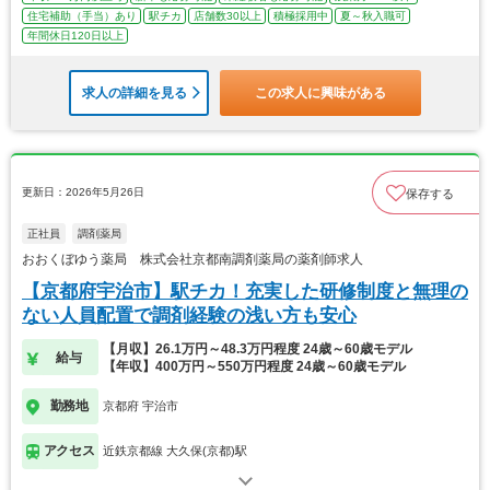
住宅補助（手当）あり
駅チカ
店舗数30以上
積極採用中
夏～秋入職可
年間休日120日以上
求人の詳細を見る
この求人に興味がある
更新日：2026年5月26日
保存する
正社員
調剤薬局
おおくぼゆう薬局 株式会社京都南調剤薬局の薬剤師求人
【京都府宇治市】駅チカ！充実した研修制度と無理の
ない人員配置で調剤経験の浅い方も安心
【月収】26.1万円～48.3万円程度 24歳～60歳モデル
給与
【年収】400万円～550万円程度 24歳～60歳モデル
勤務地
京都府 宇治市
アクセス
近鉄京都線 大久保(京都)駅