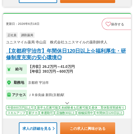
更新日：2026年6月18日
保存する
正社員
調剤薬局
ユニスマイル薬局 寺山店 株式会社ユニスマイルの薬剤師求人
【京都府宇治市】年間休日120日以上☆福利厚生・研
修制度充実の安心環境◎
【月収】26.2万円～41.0万円
給与
【年収】393万円～600万円
勤務地
京都府 宇治市
アクセス
ＪＲ奈良線 新田(京都)駅
年収600万円以上可
新卒も応募可能
未経験者も応募可能
産休・育休取得実績有り
スキルアップ
駅チカ
車通勤可
店舗数30以上
積極採用中
年間休日120日以上
求人の詳細を見る
この求人に興味がある