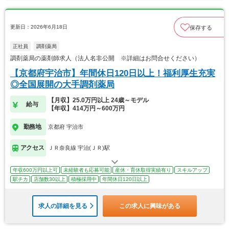
更新日：2026年6月18日
保存する
正社員
調剤薬局
調剤薬局の薬剤師求人（法人名非公開 ※詳細はお問合せください）
【京都府宇治市】年間休日120日以上！福利厚生充実
◎全国展開の大手調剤薬局
【月収】25.0万円以上 24歳～モデル
給与
【年収】414万円～600万円
勤務地
京都府 宇治市
アクセス
ＪＲ奈良線 宇治(ＪＲ)駅
年収600万円以上可
未経験者も応募可能
産休・育休取得実績有り
スキルアップ
駅チカ
店舗数30以上
積極採用中
年間休日120日以上
求人の詳細を見る
この求人に興味がある