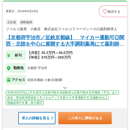
更新日：2026年6月29日
保存する
正社員
調剤薬局
ファルコ薬局 小倉店 株式会社ファルコファーマシーズの薬剤師求人
【京都府宇治市／近鉄京都線】 マイカー通勤可◎関
西・北陸を中心に展開する大手調剤薬局にて薬剤師の
募集
【月収】30.3万円～40.0万円
給与
【年収】470万円～500万円
勤務地
京都府 宇治市
アクセス
近鉄京都線 小倉(京都)駅
年収500万円以上可
新卒も応募可能
未経験者も応募可能
住宅補助（手当）あり
産休・育休取得実績有り
スキルアップ
駅チカ
車通勤可
店舗数30以上
積極採用中
夏～秋入職可
求人の詳細を見る
この求人に興味がある