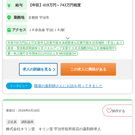
給与
【年収】419万円～743万円程度
勤務地
京都府 宇治市
アクセス
ＪＲ奈良線 宇治(ＪＲ)駅
年収700万円以上可
新卒も応募可能
未経験者も応募可能
住宅補助（手当）あり
産休・育休取得実績有り
スキルアップ
駅チカ
店舗数30以上
積極採用中
夏～秋入職可
年間休日120日以上
WEB面接OK
求人の詳細を見る
この求人に興味がある
職場の薬剤師さんにお話を伺ってきました
インタビュー
更新日：2026年6月18日
保存する
正社員
調剤薬局
株式会社キリン堂 キリン堂 宇治市役所前店の薬剤師求人