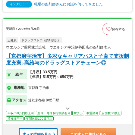
職場の薬剤師さんにお話を伺ってきました
インタビュー
更新日：2026年6月26日
保存する
正社員
ドラッグストア（調剤併設）
ウエルシア薬局株式会社 ウエルシア宇治伊勢田店の薬剤師求人
【京都府宇治市】多彩なキャリアパスと子育て支援制
度充実♪高給与のドラッグストアチェーン◎
【月収】33.5万円
給与
【年収】515万円～650万円
勤務地
京都府 宇治市
アクセス
近鉄京都線 伊勢田駅
年収650万円以上可
産休・育休取得実績有り
駅チカ
車通勤可
店舗数30以上
積極採用中
年間休日120日以上
求人の詳細を見る
この求人に興味がある