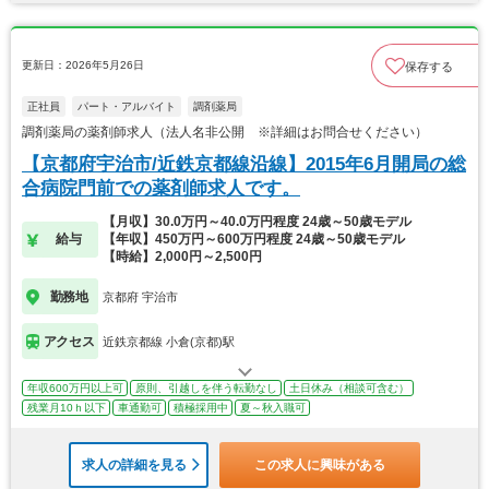
更新日：2026年5月26日
保存する
正社員
パート・アルバイト
調剤薬局
調剤薬局の薬剤師求人（法人名非公開 ※詳細はお問合せください）
【京都府宇治市/近鉄京都線沿線】2015年6月開局の総
合病院門前での薬剤師求人です。
【月収】30.0万円～40.0万円程度 24歳～50歳モデル
給与
【年収】450万円～600万円程度 24歳～50歳モデル
【時給】2,000円～2,500円
勤務地
京都府 宇治市
アクセス
近鉄京都線 小倉(京都)駅
年収600万円以上可
原則、引越しを伴う転勤なし
土日休み（相談可含む）
残業月10ｈ以下
車通勤可
積極採用中
夏～秋入職可
求人の詳細を見る
この求人に興味がある