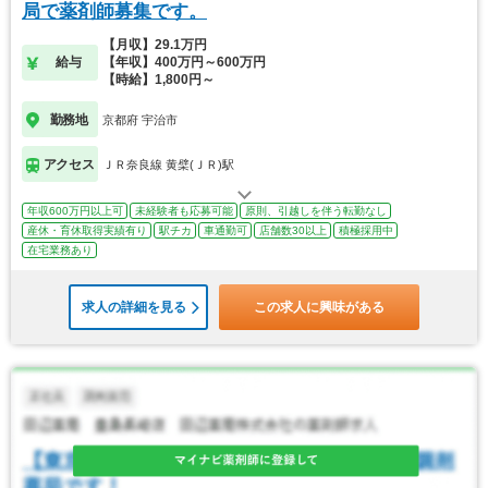
局で薬剤師募集です。
【月収】29.1万円
給与
【年収】400万円～600万円
【時給】1,800円～
勤務地
京都府 宇治市
アクセス
ＪＲ奈良線 黄檗(ＪＲ)駅
年収600万円以上可
未経験者も応募可能
原則、引越しを伴う転勤なし
産休・育休取得実績有り
駅チカ
車通勤可
店舗数30以上
積極採用中
在宅業務あり
求人の詳細を見る
この求人に興味がある