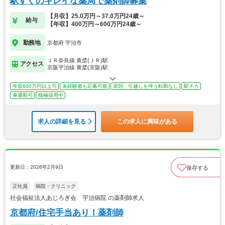
駅すぐのキレイな薬局で薬剤師募集
【月収】25.0万円～37.0万円24歳～
給与
【年収】400万円～600万円24歳～
勤務地
京都府 宇治市
ＪＲ奈良線 黄檗(ＪＲ)駅
アクセス
京阪宇治線 黄檗(京阪)駅
年収600万円以上可
未経験者も応募可能
原則、引越しを伴う転勤なし
駅チカ
車通勤可
積極採用中
求人の詳細を見る
この求人に興味がある
更新日：2026年2月9日
保存する
正社員
病院・クリニック
社会福祉法人あじろぎ会 宇治病院 の薬剤師求人
京都府/住宅手当あり！薬剤師