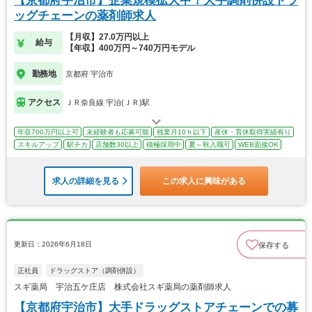
【京都府宇治市】企業規模拡大中！大手調剤併設ドラ
ッグチェーンの薬剤師求人
【月収】27.0万円以上
給与
【年収】400万円～740万円モデル
勤務地
京都府 宇治市
アクセス
ＪＲ奈良線 宇治(ＪＲ)駅
年収700万円以上可
未経験者も応募可能
残業月10ｈ以下
産休・育休取得実績有り
スキルアップ
駅チカ
店舗数30以上
積極採用中
夏～秋入職可
WEB面接OK
求人の詳細を見る
この求人に興味がある
更新日：2026年6月18日
保存する
正社員
ドラッグストア（調剤併設）
スギ薬局 宇治五ケ庄店 株式会社スギ薬局の薬剤師求人
【京都府宇治市】大手ドラッグストアチェーンでの募