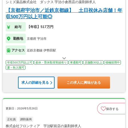
シミズ薬品株式会社 ダックス 宇治小倉西店の薬剤師求人
【京都府宇治市／近鉄京都線】 土日祝休み店舗！年
収500万円以上可能◎
給与
【年収】517万円
勤務地
京都府 宇治市
アクセス
近鉄京都線 伊勢田駅
年収500万円以上可
産休・育休取得実績有り
車通勤可
店舗数30以上
積極採用中
夏～秋入職可
求人の詳細を見る
この求人に興味がある
更新日：2026年5月26日
保存する
正社員
調剤薬局
株式会社フロンティア 宇治駅前店の薬剤師求人