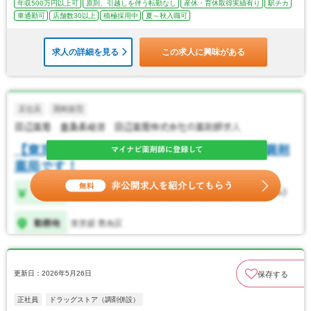
年収500万円以上可
原則、引越しを伴う転勤なし
産休・育休取得実績有り
駅チカ
車通勤可
店舗数30以上
積極採用中
夏～秋入職可
求人の詳細を見る
この求人に興味がある
更新日：2026年5月26日
保存する
正社員
ドラッグストア（調剤併設）