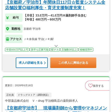
【京都府／宇治市】年間休日117日☆監査システム全
店舗設置◎福利厚生・育児支援制度充実！
【月収】33.0万円～41.0万円※薬剤師手当含む
給与
【年収】480万円～600万円
勤務地
京都府 宇治市
アクセス
ＪＲ奈良線 宇治(ＪＲ)駅
年収600万円以上可
新卒も応募可能
駅チカ
店舗数30以上
積極採用中
求人の詳細を見る
この求人に興味がある
更新日：2026年6月18日
保存する
正社員
ドラッグストア（調剤併設）
中部薬品株式会社 Ｖ・drug 宇治槇島店の薬剤師求人
【京都府宇治市】 現場薬剤師から管理やマネジメン