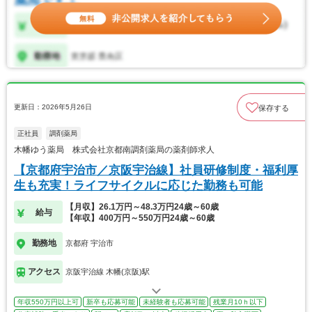
更新日：2026年5月26日
保存する
正社員
調剤薬局
木幡ゆう薬局 株式会社京都南調剤薬局の薬剤師求人
【京都府宇治市／京阪宇治線】社員研修制度・福利厚
生も充実！ライフサイクルに応じた勤務も可能
【月収】26.1万円～48.3万円24歳～60歳
給与
【年収】400万円～550万円24歳～60歳
勤務地
京都府 宇治市
アクセス
京阪宇治線 木幡(京阪)駅
年収550万円以上可
新卒も応募可能
未経験者も応募可能
残業月10ｈ以下