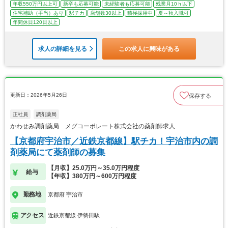
年収550万円以上可
新卒も応募可能
未経験者も応募可能
残業月10ｈ以下
住宅補助（手当）あり
駅チカ
店舗数30以上
積極採用中
夏～秋入職可
年間休日120日以上
求人の詳細を見る
この求人に興味がある
更新日：2026年5月26日
保存する
正社員
調剤薬局
かわせみ調剤薬局 メグコーポレート株式会社の薬剤師求人
【京都府宇治市／近鉄京都線】駅チカ！宇治市内の調
剤薬局にて薬剤師の募集
【月収】25.0万円～35.0万円程度
給与
【年収】380万円～600万円程度
勤務地
京都府 宇治市
アクセス
近鉄京都線 伊勢田駅