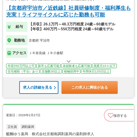
【京都府宇治市／近鉄線】社員研修制度・福利厚生も
充実！ライフサイクルに応じた勤務も可能
【月収】26.1万円～48.3万円程度 24歳～60歳モデル
給与
【年収】400万円～550万円程度 24歳～60歳モデル
勤務地
京都府 宇治市
アクセス
ＪＲ奈良線 ＪＲ小倉駅
年収550万円以上可
新卒も応募可能
未経験者も応募可能
残業月10ｈ以下
住宅補助（手当）あり
店舗数30以上
積極採用中
年間休日120日以上
求人の詳細を見る
この求人に興味がある
更新日：2026年2月27日
保存する
正社員
調剤薬局
醍醐ゆう薬局 株式会社京都南調剤薬局の薬剤師求人