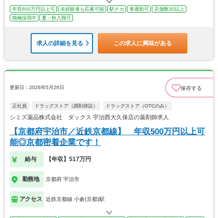
年収600万円以上可
未経験者も応募可能
駅チカ
車通勤可
店舗数30以上
積極採用中
夏～秋入職可
求人の詳細を見る
この求人に興味がある
更新日：2026年5月26日
保存する
正社員
ドラッグストア（調剤併設）
ドラッグストア（OTCのみ）
シミズ薬品株式会社 ダックス 宇治西大久保店の薬剤師求人
【京都府宇治市／近鉄京都線】 年収500万円以上可
能◎京都密着企業です！
給与
【年収】517万円
勤務地
京都府 宇治市
アクセス
近鉄京都線 小倉(京都)駅