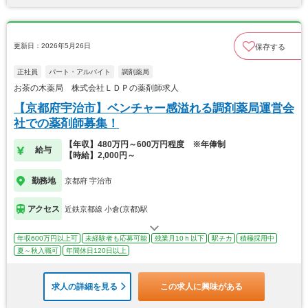
更新日：2026年5月26日
保存する
正社員
パート・アルバイト
調剤薬局
お茶の木薬局 株式会社ＬＤＰの薬剤師求人
【京都府宇治市】ベンチャー感溢れる調剤薬局運営会
社での薬剤師募集！
【年収】480万円～600万円程度 ※年俸制
給与
【時給】2,000円～
勤務地
京都府 宇治市
アクセス
近鉄京都線 小倉(京都)駅
年収600万円以上可
未経験者も応募可能
残業月10ｈ以下
駅チカ
積極採用中
夏～秋入職可
年間休日120日以上
求人の詳細を見る
この求人に興味がある