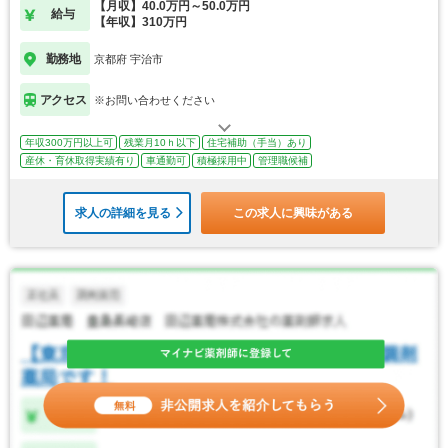
【月収】40.0万円～50.0万円
給与
【年収】310万円
勤務地
京都府 宇治市
アクセス
※お問い合わせください
年収300万円以上可
残業月10ｈ以下
住宅補助（手当）あり
産休・育休取得実績有り
車通勤可
積極採用中
管理職候補
求人の詳細を見る
この求人に興味がある