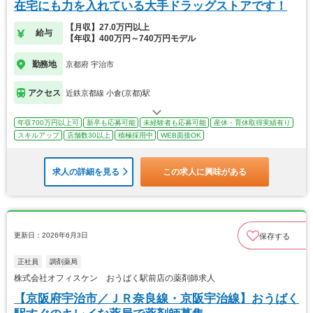
在宅にも力を入れている大手ドラッグストアです！
【月収】27.0万円以上
給与
【年収】400万円～740万円モデル
勤務地
京都府 宇治市
アクセス
近鉄京都線 小倉(京都)駅
年収700万円以上可
新卒も応募可能
未経験者も応募可能
産休・育休取得実績有り
スキルアップ
店舗数30以上
積極採用中
WEB面接OK
求人の詳細を見る
この求人に興味がある
更新日：2026年6月3日
保存する
正社員
調剤薬局
株式会社オフィスケン おうばく駅前店の薬剤師求人
【京阪府宇治市／ＪＲ奈良線・京阪宇治線】おうばく