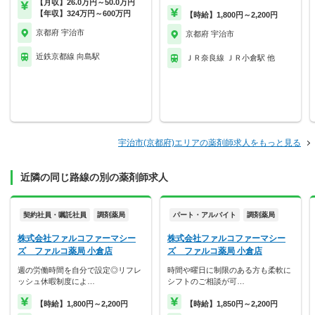
【月収】26.0万円～50.0万円
【年収】324万円～600万円
【時給】1,800円～2,200円
京都府 宇治市
京都府 宇治市
近鉄京都線 向島駅
ＪＲ奈良線 ＪＲ小倉駅 他
宇治市(京都府)エリアの薬剤師求人をもっと見る
近隣の同じ路線の別の薬剤師求人
契約社員・嘱託社員
調剤薬局
パート・アルバイト
調剤薬局
株式会社ファルコファーマシー
株式会社ファルコファーマシー
ズ ファルコ薬局 小倉店
ズ ファルコ薬局 小倉店
週の労働時間を自分で設定◎リフレ
時間や曜日に制限のある方も柔軟に
ッシュ休暇制度によ…
シフトのご相談が可…
【時給】1,800円～2,200円
【時給】1,850円～2,200円