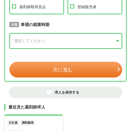
薬剤師取得見込
登録販売者
取得予定年
希望の就業時期
必須
任意
年 3月
次に進む
求人を保存する
最近見た薬剤師求人
正社員
調剤薬局