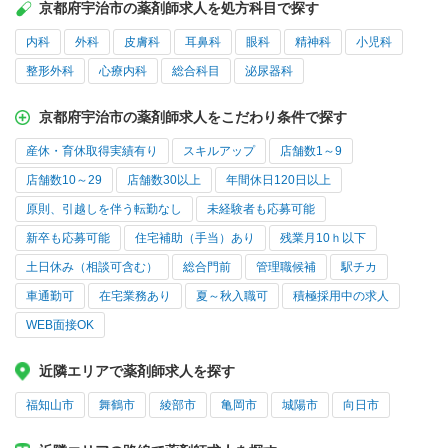
京都府宇治市の薬剤師求人を処方科目で探す
内科
外科
皮膚科
耳鼻科
眼科
精神科
小児科
整形外科
心療内科
総合科目
泌尿器科
京都府宇治市の薬剤師求人をこだわり条件で探す
産休・育休取得実績有り
スキルアップ
店舗数1～9
店舗数10～29
店舗数30以上
年間休日120日以上
原則、引越しを伴う転勤なし
未経験者も応募可能
新卒も応募可能
住宅補助（手当）あり
残業月10ｈ以下
土日休み（相談可含む）
総合門前
管理職候補
駅チカ
車通勤可
在宅業務あり
夏～秋入職可
積極採用中の求人
WEB面接OK
近隣エリアで薬剤師求人を探す
福知山市
舞鶴市
綾部市
亀岡市
城陽市
向日市