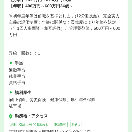
【年収】400万円～600万円24歳～
※初年度年俸は前職を基準とします(12分割支給)、完全実力
主義の評価制度：年齢に関係なく貢献度により年俸を決定
（年1回人事面談・相互評価）、管理薬剤師：500万円～600
万円
昇給（回数）：1
手当
通勤手当
残業手当
資格手当
福利厚生
雇用保険、労災保険、健康保険、厚生年金保険
駐車場
勤務地・アクセス
原則、引越しを伴う転勤なし
車通勤可
駅チカ
京都府宇治市五ヶ庄新開11 ウイングビル1F