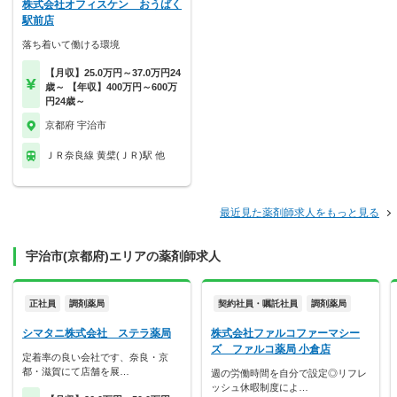
株式会社オフィスケン おうばく
駅前店
落ち着いて働ける環境
【月収】25.0万円～37.0万円24
歳～ 【年収】400万円～600万
円24歳～
京都府 宇治市
ＪＲ奈良線 黄檗(ＪＲ)駅 他
最近見た薬剤師求人をもっと見る
宇治市(京都府)エリアの薬剤師求人
正社員
調剤薬局
契約社員・嘱託社員
調剤薬局
シマタニ株式会社 ステラ薬局
株式会社ファルコファーマシー
ズ ファルコ薬局 小倉店
定着率の良い会社です、奈良・京
都・滋賀にて店舗を展…
週の労働時間を自分で設定◎リフレ
ッシュ休暇制度によ…