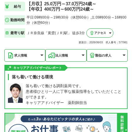
【月収】25.0万円～37.0万円24歳～
給与
【年収】400万円～600万円24歳～
平日:09時00分～19時30分（休憩60分）,土:09時00分～16時00
勤務時間
分（休憩60分）
最寄り駅
ＪＲ奈良線「黄檗(ＪＲ)駅」 徒歩3分
アクセス
更新日：2026/06/03 求人番号：577981
求人情報
法人情報
類似の求人
キャリアアドバイザーのレポート
落ち着いて働ける環境
落ち着いて働ける調剤薬局です。
患者様ひとり一人に丁寧な服薬指導をしていただくこと
ができます。
キャリアアドバイザー 薬剤師担当