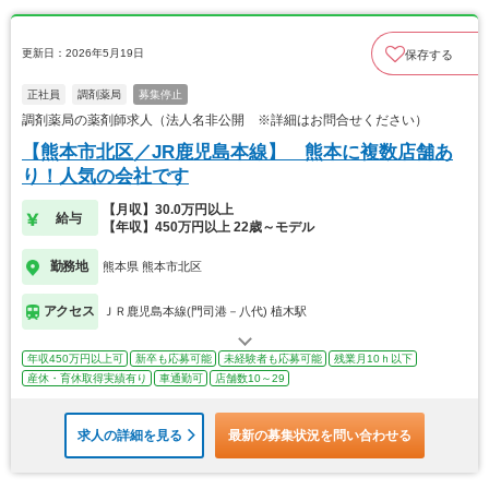
更新日：2026年5月19日
保存する
正社員
調剤薬局
募集停止
調剤薬局の薬剤師求人（法人名非公開 ※詳細はお問合せください）
【熊本市北区／JR鹿児島本線】 熊本に複数店舗あ
り！人気の会社です
【月収】30.0万円以上
給与
【年収】450万円以上 22歳～モデル
勤務地
熊本県 熊本市北区
アクセス
ＪＲ鹿児島本線(門司港－八代) 植木駅
年収450万円以上可
新卒も応募可能
未経験者も応募可能
残業月10ｈ以下
産休・育休取得実績有り
車通勤可
店舗数10～29
求人の詳細を見る
最新の募集状況を問い合わせる