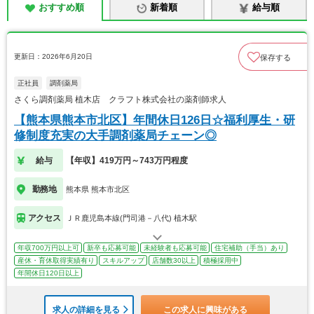
おすすめ順
新着順
給与順
更新日：2026年6月20日
保存する
正社員
調剤薬局
さくら調剤薬局 植木店 クラフト株式会社の薬剤師求人
【熊本県熊本市北区】年間休日126日☆福利厚生・研
修制度充実の大手調剤薬局チェーン◎
給与
【年収】419万円～743万円程度
勤務地
熊本県 熊本市北区
アクセス
ＪＲ鹿児島本線(門司港－八代) 植木駅
年収700万円以上可
新卒も応募可能
未経験者も応募可能
住宅補助（手当）あり
産休・育休取得実績有り
スキルアップ
店舗数30以上
積極採用中
年間休日120日以上
求人の詳細を見る
この求人に興味がある