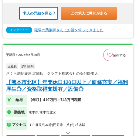
求人の詳細を見る
この求人に興味がある
職場の薬剤師さんにお話を伺ってきました
インタビュー
更新日：2026年6月20日
保存する
正社員
調剤薬局
さくら調剤薬局 北部店 クラフト株式会社の薬剤師求人
【熊本市北区】年間休日120日以上／研修充実／福利
厚生◎／資格取得支援有／設備◎
給与
【年収】419万円～743万円程度
勤務地
熊本県 熊本市北区
アクセス
ＪＲ鹿児島本線(門司港－八代) 植木駅