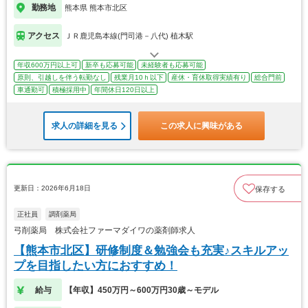
勤務地
熊本県 熊本市北区
アクセス
ＪＲ鹿児島本線(門司港－八代) 植木駅
年収600万円以上可
新卒も応募可能
未経験者も応募可能
原則、引越しを伴う転勤なし
残業月10ｈ以下
産休・育休取得実績有り
総合門前
車通勤可
積極採用中
年間休日120日以上
求人の詳細を見る
この求人に興味がある
更新日：2026年6月18日
保存する
正社員
調剤薬局
弓削薬局 株式会社ファーマダイワの薬剤師求人
【熊本市北区】研修制度＆勉強会も充実♪スキルアッ
プを目指したい方におすすめ！
給与
【年収】450万円～600万円30歳～モデル