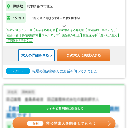
勤務地
熊本県 熊本市北区
アクセス
ＪＲ鹿児島本線(門司港－八代) 植木駅
年収700万円以上可
新卒も応募可能
未経験者も応募可能
住宅補助（手当）あり
産休・育休取得実績有り
スキルアップ
店舗数30以上
積極採用中
夏～秋入職可
年間休日120日以上
求人の詳細を見る
この求人に興味がある
職場の薬剤師さんにお話を伺ってきました
インタビュー