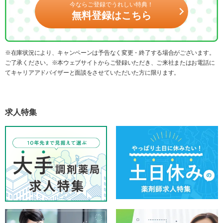
今ならご登録でうれしい特典！
無料登録はこちら
※在庫状況により、キャンペーンは予告なく変更・終了する場合がございます。
ご了承ください。※本ウェブサイトからご登録いただき、ご来社またはお電話に
てキャリアアドバイザーと面談をさせていただいた方に限ります。
求人特集