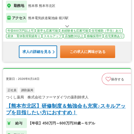
勤務地
熊本県 熊本市北区
アクセス
熊本電気鉄道菊池線 堀川駅
年収600万円以上可
新卒も応募可能
未経験者も応募可能
住宅補助（手当）あり
産休・育休取得実績有り
スキルアップ
店舗数30以上
積極採用中
在宅業務あり
求人の詳細を見る
この求人に興味がある
更新日：2026年6月18日
保存する
正社員
調剤薬局
つくし薬局 株式会社ファーマダイワの薬剤師求人
【熊本市北区】研修制度＆勉強会も充実♪スキルアッ
プを目指したい方におすすめ！
給与
【年収】450万円～600万円30歳～モデル