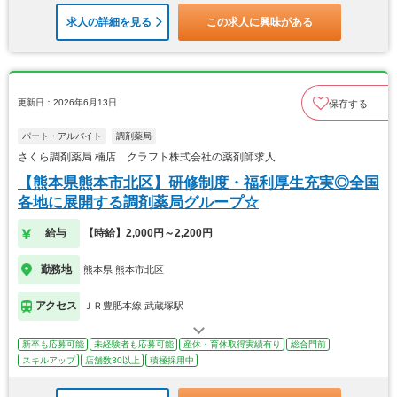
求人の詳細を見る
この求人に興味がある
更新日：2026年6月13日
保存する
パート・アルバイト
調剤薬局
さくら調剤薬局 楠店 クラフト株式会社の薬剤師求人
【熊本県熊本市北区】研修制度・福利厚生充実◎全国
各地に展開する調剤薬局グループ☆
給与
【時給】2,000円～2,200円
勤務地
熊本県 熊本市北区
アクセス
ＪＲ豊肥本線 武蔵塚駅
新卒も応募可能
未経験者も応募可能
産休・育休取得実績有り
総合門前
スキルアップ
店舗数30以上
積極採用中