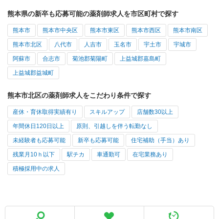
熊本県の新卒も応募可能の薬剤師求人を市区町村で探す
熊本市
熊本市中央区
熊本市東区
熊本市西区
熊本市南区
熊本市北区
八代市
人吉市
玉名市
宇土市
宇城市
阿蘇市
合志市
菊池郡菊陽町
上益城郡嘉島町
上益城郡益城町
熊本市北区の薬剤師求人をこだわり条件で探す
産休・育休取得実績有り
スキルアップ
店舗数30以上
年間休日120日以上
原則、引越しを伴う転勤なし
未経験者も応募可能
新卒も応募可能
住宅補助（手当）あり
残業月10ｈ以下
駅チカ
車通勤可
在宅業務あり
積極採用中の求人