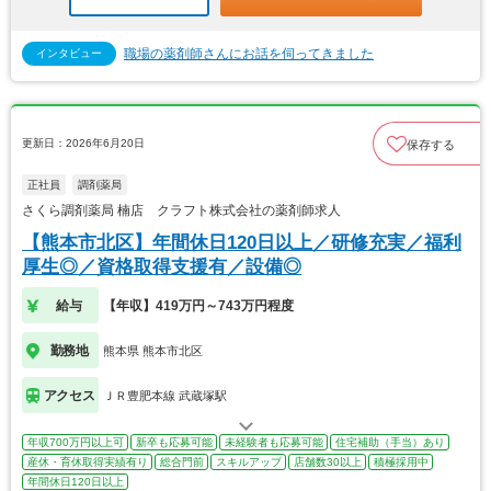
職場の薬剤師さんにお話を伺ってきました
インタビュー
更新日：2026年6月20日
保存する
正社員
調剤薬局
さくら調剤薬局 楠店 クラフト株式会社の薬剤師求人
【熊本市北区】年間休日120日以上／研修充実／福利
厚生◎／資格取得支援有／設備◎
給与
【年収】419万円～743万円程度
勤務地
熊本県 熊本市北区
アクセス
ＪＲ豊肥本線 武蔵塚駅
年収700万円以上可
新卒も応募可能
未経験者も応募可能
住宅補助（手当）あり
産休・育休取得実績有り
総合門前
スキルアップ
店舗数30以上
積極採用中
年間休日120日以上