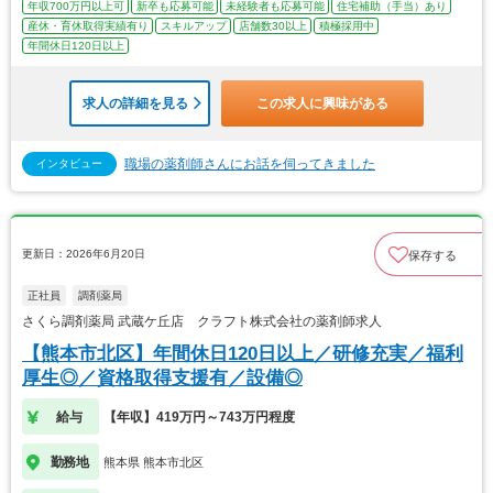
年収700万円以上可
新卒も応募可能
未経験者も応募可能
住宅補助（手当）あり
産休・育休取得実績有り
スキルアップ
店舗数30以上
積極採用中
年間休日120日以上
求人の詳細を見る
この求人に興味がある
職場の薬剤師さんにお話を伺ってきました
インタビュー
更新日：2026年6月20日
保存する
正社員
調剤薬局
さくら調剤薬局 武蔵ケ丘店 クラフト株式会社の薬剤師求人
【熊本市北区】年間休日120日以上／研修充実／福利
厚生◎／資格取得支援有／設備◎
給与
【年収】419万円～743万円程度
勤務地
熊本県 熊本市北区