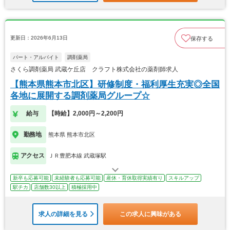
更新日：2026年6月13日
保存する
パート・アルバイト
調剤薬局
さくら調剤薬局 武蔵ケ丘店 クラフト株式会社の薬剤師求人
【熊本県熊本市北区】研修制度・福利厚生充実◎全国
各地に展開する調剤薬局グループ☆
給与
【時給】2,000円～2,200円
勤務地
熊本県 熊本市北区
アクセス
ＪＲ豊肥本線 武蔵塚駅
新卒も応募可能
未経験者も応募可能
産休・育休取得実績有り
スキルアップ
駅チカ
店舗数30以上
積極採用中
求人の詳細を見る
この求人に興味がある