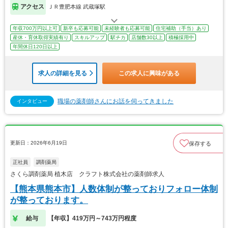
アクセス
ＪＲ豊肥本線 武蔵塚駅
年収700万円以上可
新卒も応募可能
未経験者も応募可能
住宅補助（手当）あり
産休・育休取得実績有り
スキルアップ
駅チカ
店舗数30以上
積極採用中
年間休日120日以上
求人の詳細を見る
この求人に興味がある
職場の薬剤師さんにお話を伺ってきました
インタビュー
更新日：2026年6月19日
保存する
正社員
調剤薬局
さくら調剤薬局 植木店 クラフト株式会社の薬剤師求人
【熊本県熊本市】人数体制が整っておりフォロー体制
が整っております。
給与
【年収】419万円～743万円程度