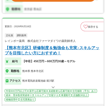
更新日：2026年6月18日
保存する
正社員
調剤薬局
レインボー薬局 株式会社ファーマダイワの薬剤師求人
【熊本市北区】研修制度＆勉強会も充実♪スキルアッ
プを目指したい方におすすめ！
給与
【年収】450万円～600万円30歳～モデル
勤務地
熊本県 熊本市北区
アクセス
熊本電気鉄道菊池線 堀川駅
年収600万円以上可
新卒も応募可能
未経験者も応募可能
住宅補助（手当）あり
産休・育休取得実績有り
スキルアップ
駅チカ
車通勤可
店舗数30以上
積極採用中
在宅業務あり