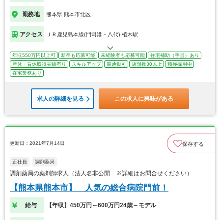
勤務地
熊本県 熊本市北区
アクセス
ＪＲ鹿児島本線(門司港－八代) 植木駅
年収550万円以上可
新卒も応募可能
未経験者も応募可能
住宅補助（手当）あり
産休・育休取得実績有り
スキルアップ
車通勤可
店舗数30以上
積極採用中
在宅業務あり
求人の詳細を見る
この求人に興味がある
更新日：2021年7月14日
保存する
正社員
調剤薬局
調剤薬局の薬剤師求人（法人名非公開 ※詳細はお問合せください）
【熊本県熊本市】 人気の総合病院門前！
給与
【年収】450万円～600万円24歳～モデル