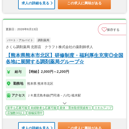
求人の詳細を見る
この求人に興味がある
更新日：2026年6月13日
保存する
パート・アルバイト
調剤薬局
さくら調剤薬局 北部店 クラフト株式会社の薬剤師求人
【熊本県熊本市北区】研修制度・福利厚生充実◎全国
各地に展開する調剤薬局グループ☆
給与
【時給】2,000円～2,200円
勤務地
熊本県 熊本市北区
アクセス
ＪＲ鹿児島本線(門司港－八代) 植木駅
新卒も応募可能
未経験者も応募可能
産休・育休取得実績有り
スキルアップ
店舗数30以上
積極採用中
求人の詳細を見る
この求人に興味がある