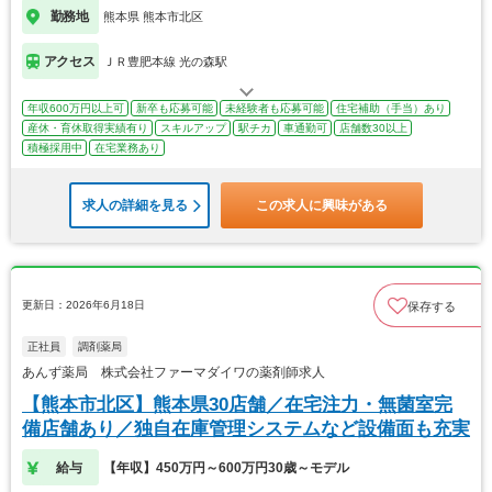
勤務地
熊本県 熊本市北区
アクセス
ＪＲ豊肥本線 光の森駅
年収600万円以上可
新卒も応募可能
未経験者も応募可能
住宅補助（手当）あり
産休・育休取得実績有り
スキルアップ
駅チカ
車通勤可
店舗数30以上
積極採用中
在宅業務あり
求人の詳細を見る
この求人に興味がある
更新日：2026年6月18日
保存する
正社員
調剤薬局
あんず薬局 株式会社ファーマダイワの薬剤師求人
【熊本市北区】熊本県30店舗／在宅注力・無菌室完
備店舗あり／独自在庫管理システムなど設備面も充実
給与
【年収】450万円～600万円30歳～モデル