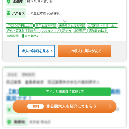
勤務地
熊本県 熊本市北区
アクセス
ＪＲ豊肥本線 武蔵塚駅
年収600万円以上可
新卒も応募可能
未経験者も応募可能
住宅補助（手当）あり
産休・育休取得実績有り
スキルアップ
駅チカ
車通勤可
店舗数30以上
積極採用中
在宅業務あり
求人の詳細を見る
この求人に興味がある