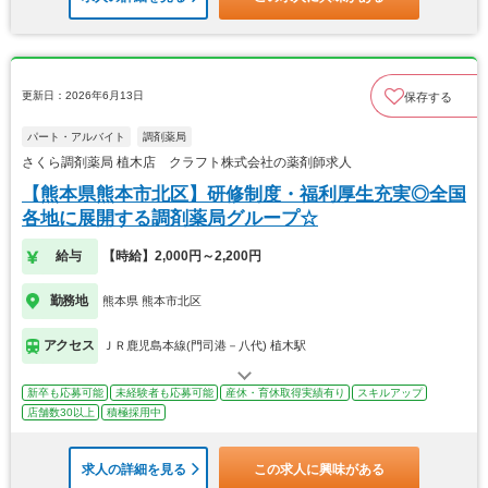
更新日：2026年6月13日
保存する
パート・アルバイト
調剤薬局
さくら調剤薬局 植木店 クラフト株式会社の薬剤師求人
【熊本県熊本市北区】研修制度・福利厚生充実◎全国
各地に展開する調剤薬局グループ☆
給与
【時給】2,000円～2,200円
勤務地
熊本県 熊本市北区
アクセス
ＪＲ鹿児島本線(門司港－八代) 植木駅
新卒も応募可能
未経験者も応募可能
産休・育休取得実績有り
スキルアップ
店舗数30以上
積極採用中
求人の詳細を見る
この求人に興味がある