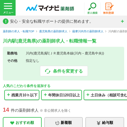
!
安心・安全な転職サポートの提供に努めます。
薬剤師の求人・転職TOP
鹿児島県の薬剤師求人
薩摩川内市の薬剤師求人
川内駅の薬剤
川内駅(鹿児島県)の薬剤師求人・転職情報一覧
勤務地
川内(鹿児島)駅(ＪＲ鹿児島本線(川内－鹿児島中央))
その他
指定なし
条件を変更する
人気のこだわり条件を追加する
残業月10ｈ以下
年間休日120日以上
土日休み（相談可含
14
件の薬剤師求人
※ 非公開求人を除く
おすすめ順
新着順
給与順