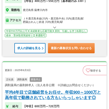
【年収】400万円～550万円（基本給のみ 330~）
勤務地
鹿児島県 薩摩川内市
ＪＲ鹿児島本線(川内－鹿児島中央) 川内(鹿児島)駅
アクセス
肥薩おれんじ鉄道 川内(鹿児島)駅
年収550万円以上可
未経験者も応募可能
原則、引越しを伴う転勤なし
産休・育休取得実績有り
車通勤可
求人の詳細を見る
最新の募集状況を問い合わせる
更新日：2025年6月3日
保存する
正社員
調剤薬局
募集停止
調剤薬局の薬剤師求人（法人名非公開 ※詳細はお問合せください）
平均4年目で店舗経営をお任せ。年収900～1000万と
高年収で勤務されている方もいらっしゃいます◎
給与
【年収】600万円～720万円