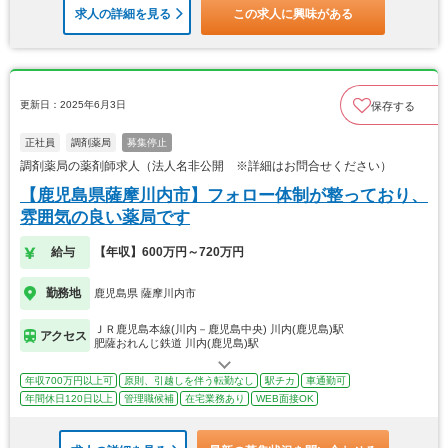
求人の詳細を見る
この求人に興味がある
更新日：2025年6月3日
保存する
正社員
調剤薬局
募集停止
調剤薬局の薬剤師求人（法人名非公開 ※詳細はお問合せください）
【鹿児島県薩摩川内市】フォロー体制が整っており、
雰囲気の良い薬局です
給与
【年収】600万円～720万円
勤務地
鹿児島県 薩摩川内市
ＪＲ鹿児島本線(川内－鹿児島中央) 川内(鹿児島)駅
アクセス
肥薩おれんじ鉄道 川内(鹿児島)駅
年収700万円以上可
原則、引越しを伴う転勤なし
駅チカ
車通勤可
年間休日120日以上
管理職候補
在宅業務あり
WEB面接OK