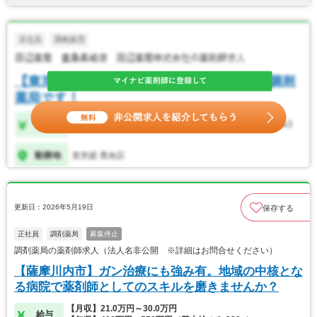
更新日：2026年5月19日
保存する
正社員
調剤薬局
募集停止
調剤薬局の薬剤師求人（法人名非公開 ※詳細はお問合せください）
【薩摩川内市】ガン治療にも強み有。地域の中核とな
る病院で薬剤師としてのスキルを磨きませんか？
【月収】21.0万円～30.0万円
給与