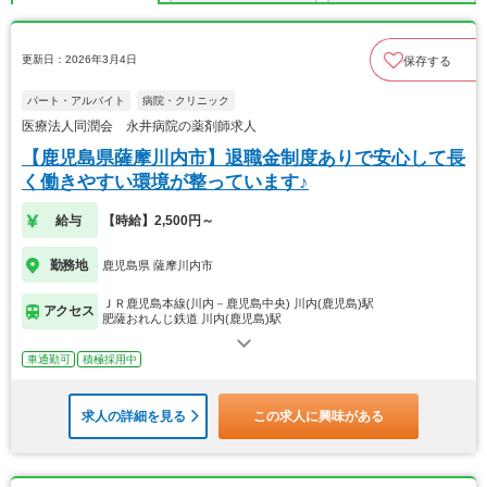
更新日：2026年3月4日
保存する
パート・アルバイト
病院・クリニック
医療法人同潤会 永井病院の薬剤師求人
【鹿児島県薩摩川内市】退職金制度ありで安心して長
く働きやすい環境が整っています♪
給与
【時給】2,500円～
勤務地
鹿児島県 薩摩川内市
ＪＲ鹿児島本線(川内－鹿児島中央) 川内(鹿児島)駅
アクセス
肥薩おれんじ鉄道 川内(鹿児島)駅
車通勤可
積極採用中
求人の詳細を見る
この求人に興味がある