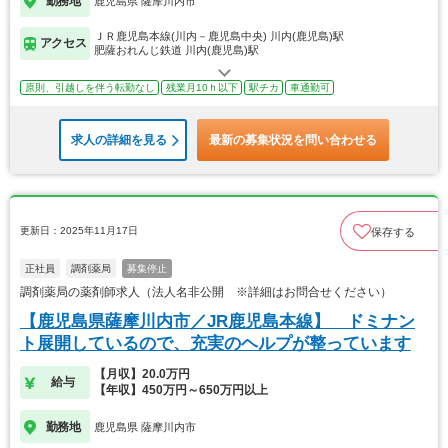
勤務地
鹿児島県 薩摩川内市
ＪＲ鹿児島本線(川内－鹿児島中央) 川内(鹿児島)駅
アクセス
肥薩おれんじ鉄道 川内(鹿児島)駅
原則、引越しを伴う転勤なし
残業月10ｈ以下
駅チカ
車通勤可
求人の詳細を見る
最新の募集状況を問い合わせる
更新日：2025年11月17日
保存する
正社員
調剤薬局
募集停止
調剤薬局の薬剤師求人（法人名非公開 ※詳細はお問合せください）
【鹿児島県薩摩川内市／JR鹿児島本線】 ドミナン
ト展開しているので、充実のヘルプが整っています
【月収】20.0万円
給与
【年収】450万円～650万円以上
勤務地
鹿児島県 薩摩川内市