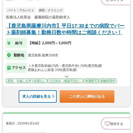
パート・アルバイト
病院・クリニック
医療法人松翠会 森園病院の薬剤師求人
【鹿児島県薩摩川内市】平日17:30までの病院でパー
ト薬剤師募集！勤務日数や時間はご相談ください！
給与
【時給】2,000円～3,000円
勤務地
鹿児島県 薩摩川内市
ＪＲ鹿児島本線(川内－鹿児島中央) 川内(鹿児島)駅
アクセス
肥薩おれんじ鉄道 川内(鹿児島)駅
原則、引越しを伴う転勤なし
土日休み（相談可含む）
車通勤可
積極採用中
求人の詳細を見る
この求人に興味がある
更新日：2025年1月14日
保存する