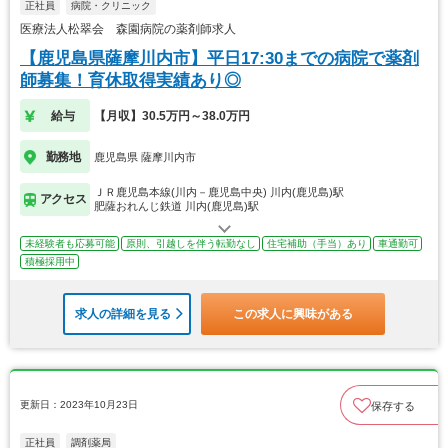
正社員
病院・クリニック
医療法人松翠会 森園病院の薬剤師求人
【鹿児島県薩摩川内市】平日17:30までの病院で薬剤
師募集！育休取得実績あり◎
給与
【月収】30.5万円～38.0万円
勤務地
鹿児島県 薩摩川内市
ＪＲ鹿児島本線(川内－鹿児島中央) 川内(鹿児島)駅
アクセス
肥薩おれんじ鉄道 川内(鹿児島)駅
未経験者も応募可能
原則、引越しを伴う転勤なし
住宅補助（手当）あり
車通勤可
積極採用中
求人の詳細を見る
この求人に興味がある
更新日：2023年10月23日
保存する
正社員
調剤薬局