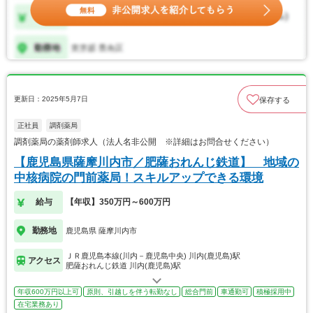
更新日：2025年5月7日
保存する
正社員
調剤薬局
調剤薬局の薬剤師求人（法人名非公開 ※詳細はお問合せください）
【鹿児島県薩摩川内市／肥薩おれんじ鉄道】 地域の
中核病院の門前薬局！スキルアップできる環境
給与
【年収】350万円～600万円
勤務地
鹿児島県 薩摩川内市
ＪＲ鹿児島本線(川内－鹿児島中央) 川内(鹿児島)駅
アクセス
肥薩おれんじ鉄道 川内(鹿児島)駅
年収600万円以上可
原則、引越しを伴う転勤なし
総合門前
車通勤可
積極採用中
在宅業務あり