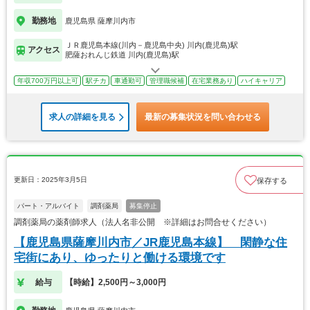
勤務地
鹿児島県 薩摩川内市
ＪＲ鹿児島本線(川内－鹿児島中央) 川内(鹿児島)駅
アクセス
肥薩おれんじ鉄道 川内(鹿児島)駅
年収700万円以上可
駅チカ
車通勤可
管理職候補
在宅業務あり
ハイキャリア
求人の詳細を見る
最新の募集状況を問い合わせる
更新日：2025年3月5日
保存する
パート・アルバイト
調剤薬局
募集停止
調剤薬局の薬剤師求人（法人名非公開 ※詳細はお問合せください）
【鹿児島県薩摩川内市／JR鹿児島本線】 閑静な住
宅街にあり、ゆったりと働ける環境です
給与
【時給】2,500円～3,000円