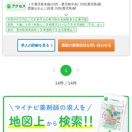
ＪＲ鹿児島本線(川内－鹿児島中央) 川内(鹿児島)駅
アクセス
肥薩おれんじ鉄道 川内(鹿児島)駅
年収650万円以上可
新卒も応募可能
未経験者も応募可能
原則、引越しを伴う転勤なし
残業月10ｈ以下
住宅補助（手当）あり
産休・育休取得実績有り
車通勤可
在宅業務あり
求人の詳細を見る
最新の募集状況を問い合わせる
1
14件／14件