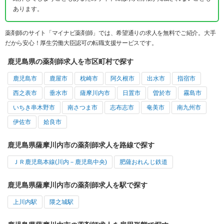
あります。
薬剤師のサイト「マイナビ薬剤師」では、希望通りの求人を無料でご紹介。大手
だから安心！厚生労働大臣認可の転職支援サービスです。
鹿児島県の薬剤師求人を市区町村で探す
鹿児島市
鹿屋市
枕崎市
阿久根市
出水市
指宿市
西之表市
垂水市
薩摩川内市
日置市
曽於市
霧島市
いちき串木野市
南さつま市
志布志市
奄美市
南九州市
伊佐市
姶良市
鹿児島県薩摩川内市の薬剤師求人を路線で探す
ＪＲ鹿児島本線(川内－鹿児島中央)
肥薩おれんじ鉄道
鹿児島県薩摩川内市の薬剤師求人を駅で探す
上川内駅
隈之城駅