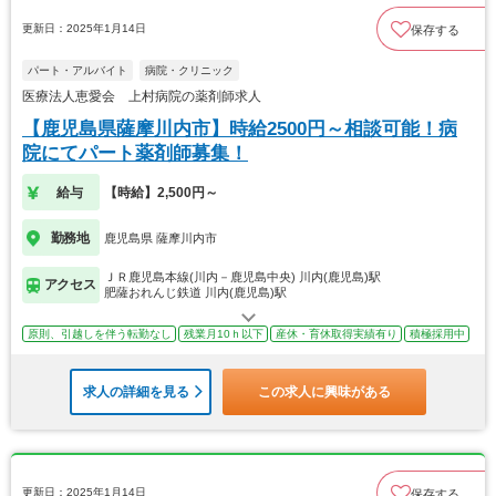
更新日：2025年1月14日
保存する
パート・アルバイト
病院・クリニック
医療法人恵愛会 上村病院の薬剤師求人
【鹿児島県薩摩川内市】時給2500円～相談可能！病
院にてパート薬剤師募集！
給与
【時給】2,500円～
勤務地
鹿児島県 薩摩川内市
ＪＲ鹿児島本線(川内－鹿児島中央) 川内(鹿児島)駅
アクセス
肥薩おれんじ鉄道 川内(鹿児島)駅
原則、引越しを伴う転勤なし
残業月10ｈ以下
産休・育休取得実績有り
積極採用中
求人の詳細を見る
この求人に興味がある
更新日：2025年1月14日
保存する