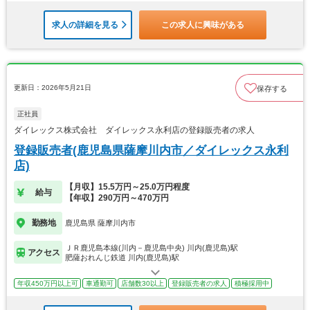
求人の詳細を見る
この求人に興味がある
更新日：2026年5月21日
保存する
正社員
ダイレックス株式会社 ダイレックス永利店の登録販売者の求人
登録販売者(鹿児島県薩摩川内市／ダイレックス永利
店)
【月収】15.5万円～25.0万円程度
給与
【年収】290万円～470万円
勤務地
鹿児島県 薩摩川内市
ＪＲ鹿児島本線(川内－鹿児島中央) 川内(鹿児島)駅
アクセス
肥薩おれんじ鉄道 川内(鹿児島)駅
年収450万円以上可
車通勤可
店舗数30以上
登録販売者の求人
積極採用中