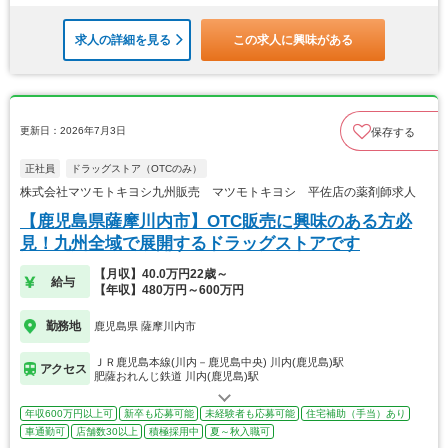
求人の詳細を見る
この求人に興味がある
更新日：2026年7月3日
保存する
正社員
ドラッグストア（OTCのみ）
株式会社マツモトキヨシ九州販売 マツモトキヨシ 平佐店の薬剤師求人
【鹿児島県薩摩川内市】OTC販売に興味のある方必
見！九州全域で展開するドラッグストアです
【月収】40.0万円22歳～
給与
【年収】480万円～600万円
勤務地
鹿児島県 薩摩川内市
ＪＲ鹿児島本線(川内－鹿児島中央) 川内(鹿児島)駅
アクセス
肥薩おれんじ鉄道 川内(鹿児島)駅
年収600万円以上可
新卒も応募可能
未経験者も応募可能
住宅補助（手当）あり
車通勤可
店舗数30以上
積極採用中
夏～秋入職可