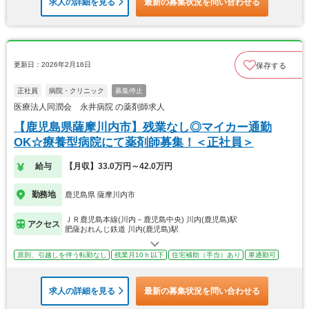
求人の詳細を見る
最新の募集状況を問い合わせる
更新日：2026年2月16日
保存する
正社員
病院・クリニック
募集停止
医療法人同潤会 永井病院 の薬剤師求人
【鹿児島県薩摩川内市】残業なし◎マイカー通勤
OK☆療養型病院にて薬剤師募集！＜正社員＞
給与
【月収】33.0万円～42.0万円
勤務地
鹿児島県 薩摩川内市
ＪＲ鹿児島本線(川内－鹿児島中央) 川内(鹿児島)駅
アクセス
肥薩おれんじ鉄道 川内(鹿児島)駅
原則、引越しを伴う転勤なし
残業月10ｈ以下
住宅補助（手当）あり
車通勤可
求人の詳細を見る
最新の募集状況を問い合わせる