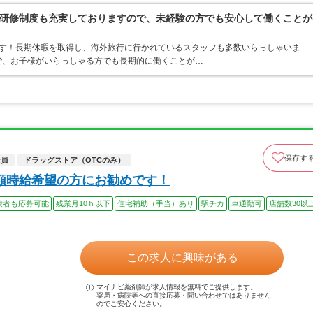
研修制度も充実しておりますので、未経験の方でも安心して働くことが
ます！長期休暇を取得し、海外旅行に行かれているスタッフも多数いらっしゃいま
ので、お子様がいらっしゃる方でも長期的に働くことが…
保存す
社員
ドラッグストア（OTCのみ）
高額時給希望の方にお勧めです！
験者も応募可能
残業月10ｈ以下
住宅補助（手当）あり
駅チカ
車通勤可
店舗数30以
この求人に興味がある
マイナビ薬剤師が求人情報を無料でご提供します。
薬局・病院等への直接応募・問い合わせではありません
のでご安心ください。