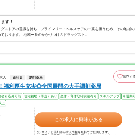
ります！
ッグストアの意識を持ち、プライマリー・ヘルスケアの一翼を担うため、その地域の
ております。 地域一番のかかりつけのドラッグスト…
保存す
求人
正社員
調剤薬局
上！福利厚生充実◎全国展開の大手調剤薬局
験者も応募可能
住宅補助（手当）あり
産休・育休取得実績有り
スキルアップ
車通勤
以上
ル
この求人に興味がある
マイナビ薬剤師が求人情報を無料でご提供します。