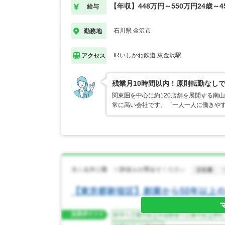
【年収】448万円～550万円24歳～4
給与
石川県 金沢市
勤務地
IRいしかわ鉄道 東金沢駅
アクセス
残業月10時間以内！原則転勤なし
関東圏を中心に約120店舗を展開する南
常に高い会社です。「一人一人に働きや