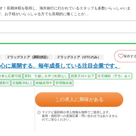
ます！長期休暇を取得し、海外旅行に行かれているスタッフも多数いらっしゃいま
ので、お子様がいらっしゃる方でも長期的に働くことが…
保存す
ドラッグストア（調剤併設）
ドラッグストア（OTCのみ）
心に展開する、毎年成長している注目企業です。
験者も応募可能
原則、引越しを伴う転勤なし
残業月10ｈ以下
住宅補助（手当）あり
通勤可
店舗数30以上
積極採用中
管理職候補
この求人に興味がある
マイナビ薬剤師が求人情報を無料でご提供します。
薬局・病院等への直接応募・問い合わせではありません
のでご安心ください。