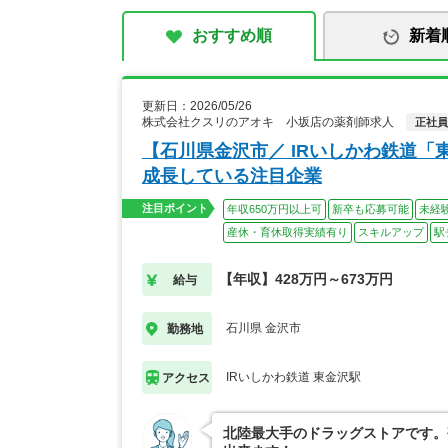
おすすめ順
新着
更新日：2026/05/26
株式会社クスリのアオキ 小坂店の薬剤師求人
正社員
【石川県金沢市／ IRいしかわ鉄道
成長している注目企業
注目ポイント
年収650万円以上可
新卒も応募可能
未経
産休・育休取得実績有り
スキルアップ
駅
【年収】428万円～673万円
給与
石川県 金沢市
勤務地
IRいしかわ鉄道 東金沢駅
アクセス
北陸最大手のドラッグストアです。