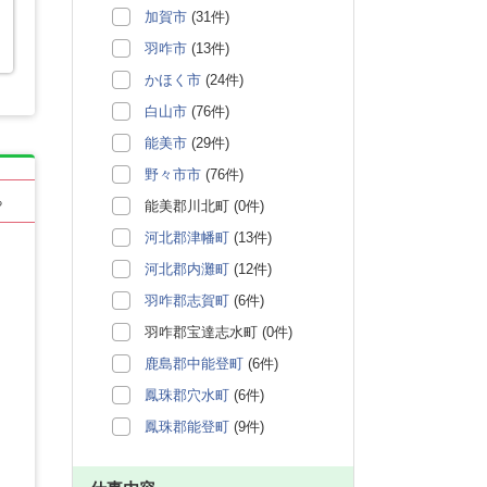
加賀市
(31件)
羽咋市
(13件)
かほく市
(24件)
白山市
(76件)
能美市
(29件)
野々市市
(76件)
る
能美郡川北町 (0件)
河北郡津幡町
(13件)
河北郡内灘町
(12件)
羽咋郡志賀町
(6件)
羽咋郡宝達志水町 (0件)
鹿島郡中能登町
(6件)
鳳珠郡穴水町
(6件)
鳳珠郡能登町
(9件)