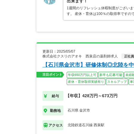
出来ます！
1週間のリフレッシュ休暇制度がござい
す。 産休・育休は100％の取得率です
更新日：2025/05/07
株式会社クスリのアオキ 西泉店の薬剤師求人
正社員
【石川県金沢市】研修体制◎北陸を中
注目ポイント
年収650万円以上可
新卒も応募可能
未経
産休・育休取得実績有り
スキルアップ
車
【年収】428万円～673万円
給与
石川県 金沢市
勤務地
北陸鉄道石川線 西泉駅
アクセス