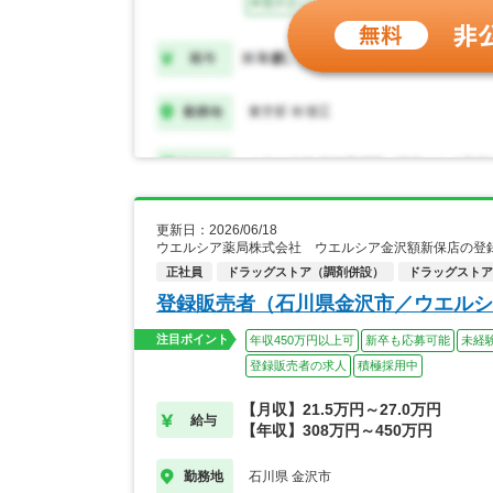
更新日：2026/06/18
ウエルシア薬局株式会社 ウエルシア金沢額新保店の登
正社員
ドラッグストア（調剤併設）
ドラッグストア
登録販売者（石川県金沢市／ウエルシ
注目ポイント
年収450万円以上可
新卒も応募可能
未経
登録販売者の求人
積極採用中
【月収】21.5万円～27.0万円
給与
【年収】308万円～450万円
石川県 金沢市
勤務地