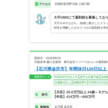
北陸鉄道浅野川線 上諸江駅
アクセス
大手GMSにて薬剤師を募集してお
大手ＧＭＳながら、地域に根ざしたドラ
特性を理解したかかりつけの薬剤師を求め
更新日：2026/06/18
共創未来 藤江北薬局 株式会社ファーマみらいの薬剤師
【石川県金沢市】年間休日120日以
注目ポイント
年収600万円以上可
新卒も応募可能
未経
店舗数30以上
積極採用中
年間休日120日
【月収】25.0万円以上 24歳～モデ
給与
【年収】414万円～600万円
石川県 金沢市
勤務地