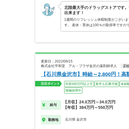
北陸最大手のドラッグストアです。
出来ます！
1週間のリフレッシュ休暇制度がござい
す。 産休・育休は100％の取得率です
更新日：2022/06/15
株式会社平和堂 アル・プラザ金沢の薬剤師求人
正
【石川県金沢市】時給～2,800円！
注目ポイント
年収550万円以上可
新卒も応募可能
未経
積極採用中
【月収】24.0万円～34.0万円
給与
【年収】384万円～550万円
石川県 金沢市
勤務地