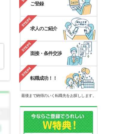
ご登録
STEP2
求人のご紹介
STEP3
面接・条件交渉
STEP4
転職成功！！
最後まで納得のいく転職先をお探しします。