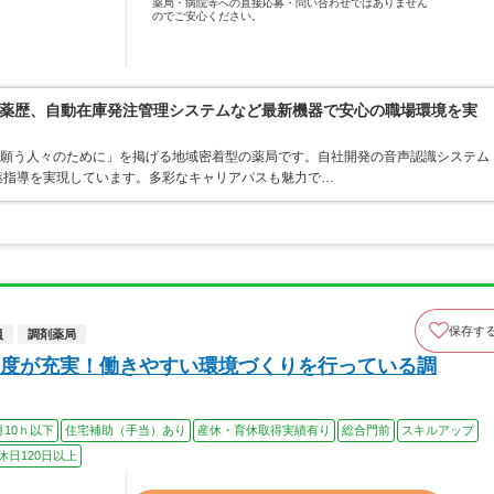
薬局・病院等への直接応募・問い合わせではありません
のでご安心ください。
薬歴、自動在庫発注管理システムなど最新機器で安心の職場環境を実
を願う人々のために」を掲げる地域密着型の薬局です。自社開発の音声認識システム
薬指導を実現しています。多彩なキャリアパスも魅力で…
保存す
員
調剤薬局
度が充実！働きやすい環境づくりを行っている調
月10ｈ以下
住宅補助（手当）あり
産休・育休取得実績有り
総合門前
スキルアップ
休日120日以上