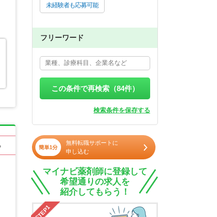
未経験者も応募可能
フリーワード
この条件で再検索（
84
件）
検索条件を保存する
無料転職サポートに
る
簡単1分
申し込む
マイナビ薬剤師に登録して
希望通りの求人を
紹介してもらう！
STEP1