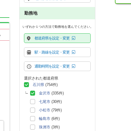
勤務地
いずれか１つの方法で勤務地を選んでください。
る
都道府県を設定・変更
駅・路線を設定・変更
通勤時間を設定・変更
選択された都道府県
石川県
(754件)
金沢市
(335件)
七尾市
(30件)
小松市
(79件)
輪島市
(6件)
珠洲市
(3件)