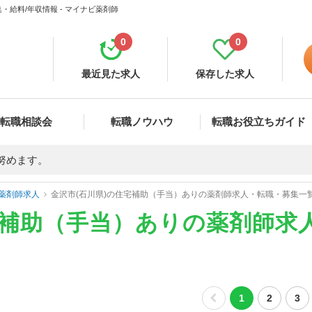
給料/年収情報 - マイナビ薬剤師
0
0
最近見た求人
保存した求人
転職相談会
転職ノウハウ
転職お役立ちガイド
努めます。
薬剤師求人
金沢市(石川県)の住宅補助（手当）ありの薬剤師求人・転職・募集一
宅補助（手当）ありの薬剤師求
1
2
3