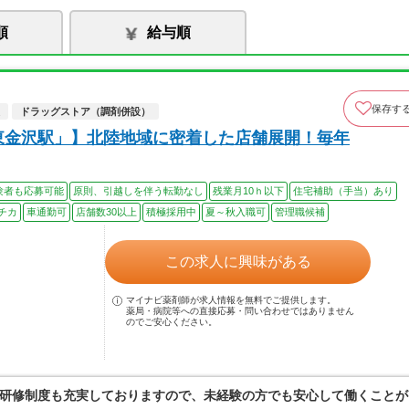
順
給与順
保存す
ドラッグストア（調剤併設）
「東金沢駅」】北陸地域に密着した店舗展開！毎年
験者も応募可能
原則、引越しを伴う転勤なし
残業月10ｈ以下
住宅補助（手当）あり
チカ
車通勤可
店舗数30以上
積極採用中
夏～秋入職可
管理職候補
この求人に興味がある
マイナビ薬剤師が求人情報を無料でご提供します。
薬局・病院等への直接応募・問い合わせではありません
のでご安心ください。
研修制度も充実しておりますので、未経験の方でも安心して働くことが