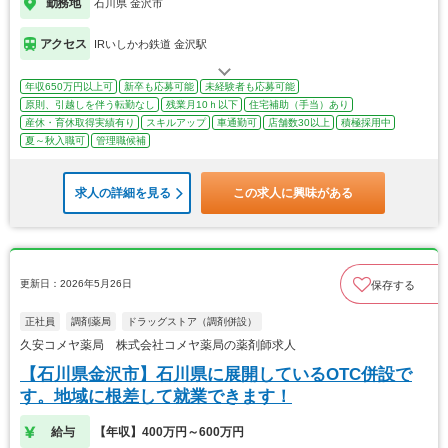
勤務地
石川県 金沢市
アクセス
IRいしかわ鉄道 金沢駅
年収650万円以上可
新卒も応募可能
未経験者も応募可能
原則、引越しを伴う転勤なし
残業月10ｈ以下
住宅補助（手当）あり
産休・育休取得実績有り
スキルアップ
車通勤可
店舗数30以上
積極採用中
夏～秋入職可
管理職候補
求人の詳細を見る
この求人に興味がある
更新日：2026年5月26日
保存する
正社員
調剤薬局
ドラッグストア（調剤併設）
久安コメヤ薬局 株式会社コメヤ薬局の薬剤師求人
【石川県金沢市】石川県に展開しているOTC併設で
す。地域に根差して就業できます！
給与
【年収】400万円～600万円