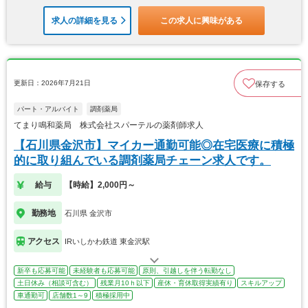
求人の詳細を見る
この求人に興味がある
更新日：2026年7月21日
保存する
パート・アルバイト
調剤薬局
てまり鳴和薬局 株式会社スパーテルの薬剤師求人
【石川県金沢市】マイカー通勤可能◎在宅医療に積極
的に取り組んでいる調剤薬局チェーン求人です。
給与
【時給】2,000円～
勤務地
石川県 金沢市
アクセス
IRいしかわ鉄道 東金沢駅
新卒も応募可能
未経験者も応募可能
原則、引越しを伴う転勤なし
土日休み（相談可含む）
残業月10ｈ以下
産休・育休取得実績有り
スキルアップ
車通勤可
店舗数1～9
積極採用中