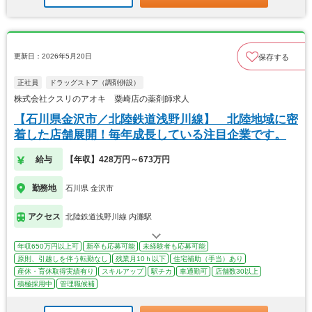
更新日：2026年5月20日
保存する
正社員
ドラッグストア（調剤併設）
株式会社クスリのアオキ 粟崎店の薬剤師求人
【石川県金沢市／北陸鉄道浅野川線】 北陸地域に密
着した店舗展開！毎年成長している注目企業です。
給与
【年収】428万円～673万円
勤務地
石川県 金沢市
アクセス
北陸鉄道浅野川線 内灘駅
年収650万円以上可
新卒も応募可能
未経験者も応募可能
原則、引越しを伴う転勤なし
残業月10ｈ以下
住宅補助（手当）あり
産休・育休取得実績有り
スキルアップ
駅チカ
車通勤可
店舗数30以上
積極採用中
管理職候補