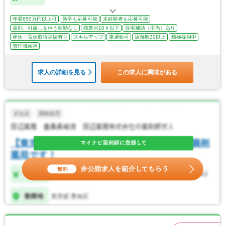
年収650万円以上可
新卒も応募可能
未経験者も応募可能
原則、引越しを伴う転勤なし
残業月10ｈ以下
住宅補助（手当）あり
産休・育休取得実績有り
スキルアップ
車通勤可
店舗数30以上
積極採用中
管理職候補
求人の詳細を見る
この求人に興味がある