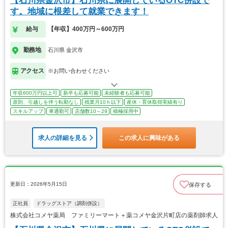
【石川県金沢市】石川県に展開しているOTC併設で
す。地域に根差して就業できます！
給与
【年収】400万円～600万円
勤務地
石川県 金沢市
アクセス
※お問い合わせください
年収600万円以上可
新卒も応募可能
未経験者も応募可能
原則、引越しを伴う転勤なし
残業月10ｈ以下
産休・育休取得実績有り
スキルアップ
車通勤可
店舗数10～29
積極採用中
求人の詳細を見る
この求人に興味がある
更新日：2026年5月15日
保存する
正社員
ドラッグストア（調剤併設）
株式会社コメヤ薬局 ファミリーマート＋薬コメヤ金沢片町店の薬剤師求人