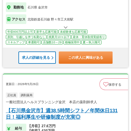
勤務地
石川県 金沢市
アクセス
北陸鉄道石川線 野々市工大前駅
年収600万円以上可
新卒も応募可能
未経験者も応募可能
原則、引越しを伴う転勤なし
残業月10ｈ以下
産休・育休取得実績有り
スキルアップ
車通勤可
店舗数10～29
積極採用中
夏～秋入職可
求人の詳細を見る
この求人に興味がある
更新日：2026年5月26日
保存する
正社員
調剤薬局
一般社団法人ヘルスプランニング金沢 本店の薬剤師求人
【石川県金沢市】週38.5時間シフト／年間休日131
日！福利厚生や研修制度が充実◎
【月収】27.6万円
給与
【年収】420万円