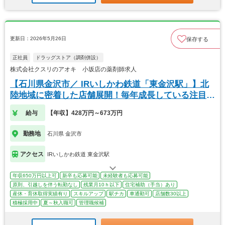
更新日：2026年5月26日
保存する
正社員
ドラッグストア（調剤併設）
株式会社クスリのアオキ 小坂店の薬剤師求人
【石川県金沢市／ IRいしかわ鉄道「東金沢駅」】北
陸地域に密着した店舗展開！毎年成長している注目企
業
給与
【年収】428万円～673万円
勤務地
石川県 金沢市
アクセス
IRいしかわ鉄道 東金沢駅
年収650万円以上可
新卒も応募可能
未経験者も応募可能
原則、引越しを伴う転勤なし
残業月10ｈ以下
住宅補助（手当）あり
産休・育休取得実績有り
スキルアップ
駅チカ
車通勤可
店舗数30以上
積極採用中
夏～秋入職可
管理職候補