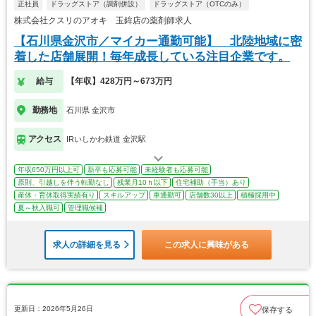
正社員
ドラッグストア（調剤併設）
ドラッグストア（OTCのみ）
株式会社クスリのアオキ 玉鉾店の薬剤師求人
【石川県金沢市／マイカー通勤可能】 北陸地域に密
着した店舗展開！毎年成長している注目企業です。
給与
【年収】428万円～673万円
勤務地
石川県 金沢市
アクセス
IRいしかわ鉄道 金沢駅
年収650万円以上可
新卒も応募可能
未経験者も応募可能
原則、引越しを伴う転勤なし
残業月10ｈ以下
住宅補助（手当）あり
産休・育休取得実績有り
スキルアップ
車通勤可
店舗数30以上
積極採用中
夏～秋入職可
管理職候補
求人の詳細を見る
この求人に興味がある
更新日：2026年5月26日
保存する