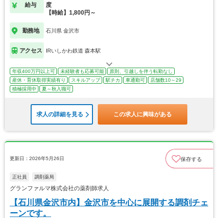
給与
度
【時給】1,800円～
勤務地
石川県 金沢市
アクセス
IRいしかわ鉄道 森本駅
年収400万円以上可
未経験者も応募可能
原則、引越しを伴う転勤なし
産休・育休取得実績有り
スキルアップ
駅チカ
車通勤可
店舗数10～29
積極採用中
夏～秋入職可
求人の詳細を見る
この求人に興味がある
更新日：2026年5月26日
保存する
正社員
調剤薬局
グランファルマ株式会社の薬剤師求人
【石川県金沢市内】金沢市を中心に展開する調剤チェ
ーンです。