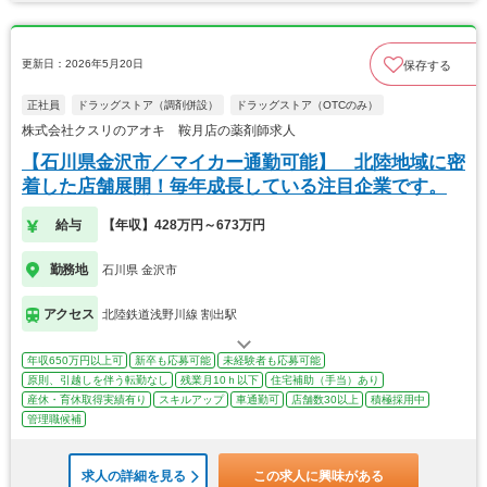
更新日：2026年5月20日
保存する
正社員
ドラッグストア（調剤併設）
ドラッグストア（OTCのみ）
株式会社クスリのアオキ 鞍月店の薬剤師求人
【石川県金沢市／マイカー通勤可能】 北陸地域に密
着した店舗展開！毎年成長している注目企業です。
給与
【年収】428万円～673万円
勤務地
石川県 金沢市
アクセス
北陸鉄道浅野川線 割出駅
年収650万円以上可
新卒も応募可能
未経験者も応募可能
原則、引越しを伴う転勤なし
残業月10ｈ以下
住宅補助（手当）あり
産休・育休取得実績有り
スキルアップ
車通勤可
店舗数30以上
積極採用中
管理職候補
求人の詳細を見る
この求人に興味がある