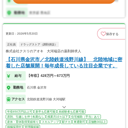
更新日：2026年5月20日
保存する
正社員
ドラッグストア（調剤併設）
株式会社クスリのアオキ 大河端店の薬剤師求人
【石川県金沢市／北陸鉄道浅野川線】 北陸地域に密
着した店舗展開！毎年成長している注目企業です。
給与
【年収】428万円～673万円
勤務地
石川県 金沢市
アクセス
北陸鉄道浅野川線 大河端駅
年収650万円以上可
新卒も応募可能
未経験者も応募可能
原則、引越しを伴う転勤なし
残業月10ｈ以下
住宅補助（手当）あり
産休・育休取得実績有り
スキルアップ
駅チカ
車通勤可
店舗数30以上
積極採用中
管理職候補