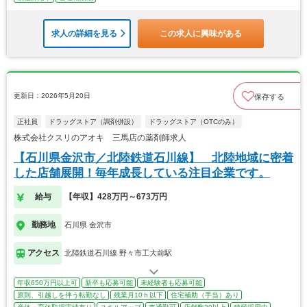
求人の詳細を見る
この求人に興味がある
更新日：2026年5月20日
保存する
正社員
ドラッグストア（調剤併設）
ドラッグストア（OTCのみ）
株式会社クスリのアオキ 三馬店の薬剤師求人
【石川県金沢市／北陸鉄道石川線】 北陸地域に密着
した店舗展開！毎年成長している注目企業です。
給与
【年収】428万円～673万円
勤務地
石川県 金沢市
アクセス
北陸鉄道石川線 野々市工大前駅
年収650万円以上可
新卒も応募可能
未経験者も応募可能
原則、引越しを伴う転勤なし
残業月10ｈ以下
住宅補助（手当）あり