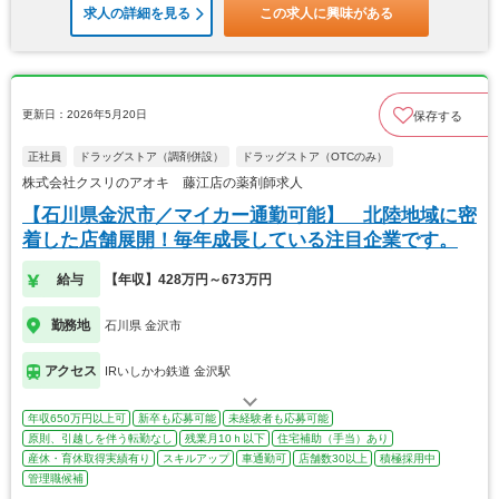
求人の詳細を見る
この求人に興味がある
更新日：2026年5月20日
保存する
正社員
ドラッグストア（調剤併設）
ドラッグストア（OTCのみ）
株式会社クスリのアオキ 藤江店の薬剤師求人
【石川県金沢市／マイカー通勤可能】 北陸地域に密
着した店舗展開！毎年成長している注目企業です。
給与
【年収】428万円～673万円
勤務地
石川県 金沢市
アクセス
IRいしかわ鉄道 金沢駅
年収650万円以上可
新卒も応募可能
未経験者も応募可能
原則、引越しを伴う転勤なし
残業月10ｈ以下
住宅補助（手当）あり
産休・育休取得実績有り
スキルアップ
車通勤可
店舗数30以上
積極採用中
管理職候補