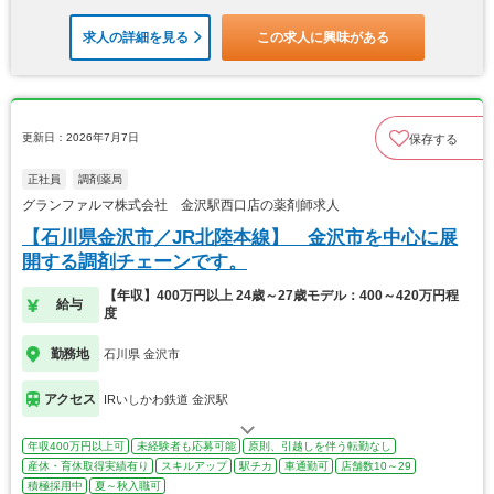
求人の詳細を見る
この求人に興味がある
更新日：2026年7月7日
保存する
正社員
調剤薬局
グランファルマ株式会社 金沢駅西口店の薬剤師求人
【石川県金沢市／JR北陸本線】 金沢市を中心に展
開する調剤チェーンです。
【年収】400万円以上 24歳～27歳モデル：400～420万円程
給与
度
勤務地
石川県 金沢市
アクセス
IRいしかわ鉄道 金沢駅
年収400万円以上可
未経験者も応募可能
原則、引越しを伴う転勤なし
産休・育休取得実績有り
スキルアップ
駅チカ
車通勤可
店舗数10～29
積極採用中
夏～秋入職可