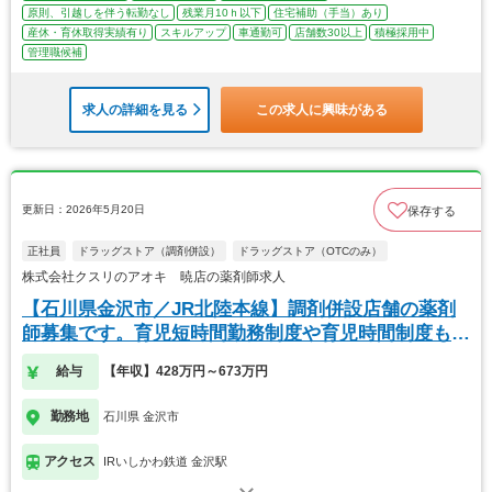
原則、引越しを伴う転勤なし
残業月10ｈ以下
住宅補助（手当）あり
産休・育休取得実績有り
スキルアップ
車通勤可
店舗数30以上
積極採用中
管理職候補
求人の詳細を見る
この求人に興味がある
更新日：2026年5月20日
保存する
正社員
ドラッグストア（調剤併設）
ドラッグストア（OTCのみ）
株式会社クスリのアオキ 暁店の薬剤師求人
【石川県金沢市／JR北陸本線】調剤併設店舗の薬剤
師募集です。育児短時間勤務制度や育児時間制度も導
入中
給与
【年収】428万円～673万円
勤務地
石川県 金沢市
アクセス
IRいしかわ鉄道 金沢駅