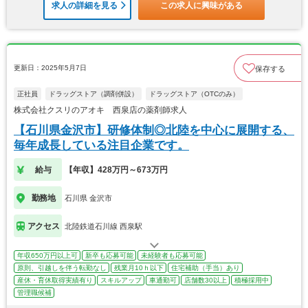
求人の詳細を見る
この求人に興味がある
更新日：2025年5月7日
保存する
正社員
ドラッグストア（調剤併設）
ドラッグストア（OTCのみ）
株式会社クスリのアオキ 西泉店の薬剤師求人
【石川県金沢市】研修体制◎北陸を中心に展開する、
毎年成長している注目企業です。
給与
【年収】428万円～673万円
勤務地
石川県 金沢市
アクセス
北陸鉄道石川線 西泉駅
年収650万円以上可
新卒も応募可能
未経験者も応募可能
原則、引越しを伴う転勤なし
残業月10ｈ以下
住宅補助（手当）あり
産休・育休取得実績有り
スキルアップ
車通勤可
店舗数30以上
積極採用中
管理職候補