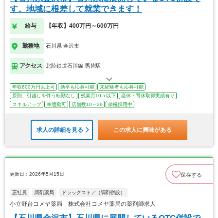
す。地域に根差して就業できます！
給与
【年収】400万円～600万円
勤務地
石川県 金沢市
アクセス
北陸鉄道石川線 馬替駅
年収600万円以上可
新卒も応募可能
未経験者も応募可能
原則、引越しを伴う転勤なし
残業月10ｈ以下
産休・育休取得実績有り
スキルアップ
車通勤可
店舗数10～29
積極採用中
求人の詳細を見る
この求人に興味がある
更新日：2026年5月15日
保存する
正社員
調剤薬局
ドラッグストア（調剤併設）
小立野台コメヤ薬局 株式会社コメヤ薬局の薬剤師求人