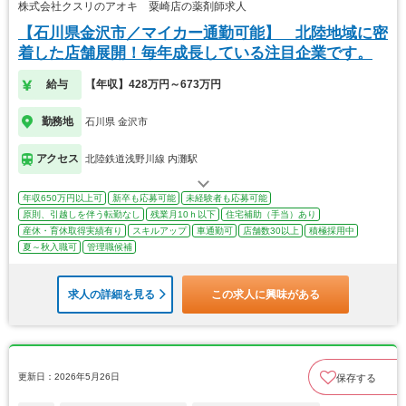
株式会社クスリのアオキ 粟崎店の薬剤師求人
【石川県金沢市／マイカー通勤可能】 北陸地域に密
着した店舗展開！毎年成長している注目企業です。
給与
【年収】428万円～673万円
勤務地
石川県 金沢市
アクセス
北陸鉄道浅野川線 内灘駅
年収650万円以上可
新卒も応募可能
未経験者も応募可能
原則、引越しを伴う転勤なし
残業月10ｈ以下
住宅補助（手当）あり
産休・育休取得実績有り
スキルアップ
車通勤可
店舗数30以上
積極採用中
夏～秋入職可
管理職候補
求人の詳細を見る
この求人に興味がある
更新日：2026年5月26日
保存する