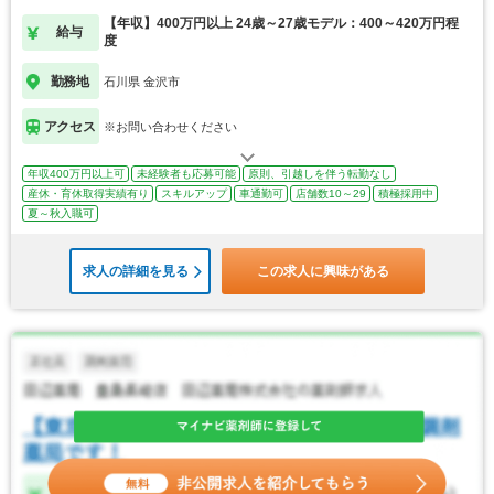
【年収】400万円以上 24歳～27歳モデル：400～420万円程
給与
度
勤務地
石川県 金沢市
アクセス
※お問い合わせください
年収400万円以上可
未経験者も応募可能
原則、引越しを伴う転勤なし
産休・育休取得実績有り
スキルアップ
車通勤可
店舗数10～29
積極採用中
夏～秋入職可
求人の詳細を見る
この求人に興味がある