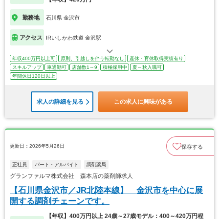
勤務地
石川県 金沢市
アクセス
IRいしかわ鉄道 金沢駅
年収400万円以上可
原則、引越しを伴う転勤なし
産休・育休取得実績有り
スキルアップ
車通勤可
店舗数1～9
積極採用中
夏～秋入職可
年間休日120日以上
求人の詳細を見る
この求人に興味がある
更新日：2026年5月26日
保存する
正社員
パート・アルバイト
調剤薬局
グランファルマ株式会社 森本店の薬剤師求人
【石川県金沢市／JR北陸本線】 金沢市を中心に展
開する調剤チェーンです。
【年収】400万円以上 24歳～27歳モデル：400～420万円程