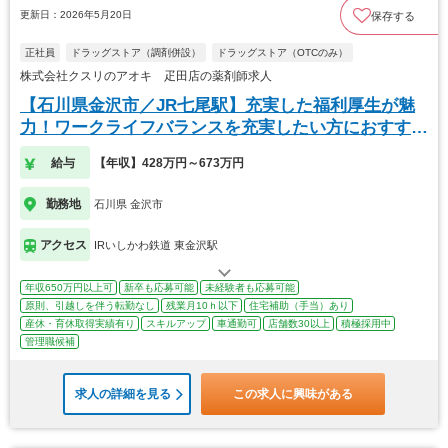
更新日：2026年5月20日
保存する
正社員
ドラッグストア（調剤併設）
ドラッグストア（OTCのみ）
株式会社クスリのアオキ 疋田店の薬剤師求人
【石川県金沢市／JR七尾駅】充実した福利厚生が魅
力！ワークライフバランスを充実したい方におすす
め。
給与
【年収】428万円～673万円
勤務地
石川県 金沢市
アクセス
IRいしかわ鉄道 東金沢駅
年収650万円以上可
新卒も応募可能
未経験者も応募可能
原則、引越しを伴う転勤なし
残業月10ｈ以下
住宅補助（手当）あり
産休・育休取得実績有り
スキルアップ
車通勤可
店舗数30以上
積極採用中
管理職候補
求人の詳細を見る
この求人に興味がある