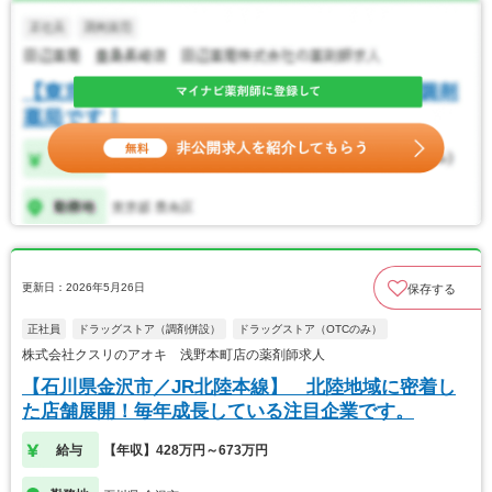
更新日：2026年5月26日
保存する
正社員
ドラッグストア（調剤併設）
ドラッグストア（OTCのみ）
株式会社クスリのアオキ 浅野本町店の薬剤師求人
【石川県金沢市／JR北陸本線】 北陸地域に密着し
た店舗展開！毎年成長している注目企業です。
給与
【年収】428万円～673万円