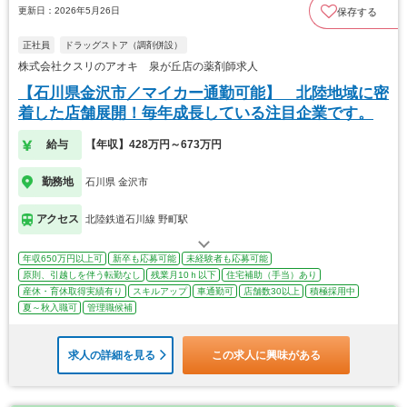
更新日：2026年5月26日
保存する
正社員
ドラッグストア（調剤併設）
株式会社クスリのアオキ 泉が丘店の薬剤師求人
【石川県金沢市／マイカー通勤可能】 北陸地域に密
着した店舗展開！毎年成長している注目企業です。
給与
【年収】428万円～673万円
勤務地
石川県 金沢市
アクセス
北陸鉄道石川線 野町駅
年収650万円以上可
新卒も応募可能
未経験者も応募可能
原則、引越しを伴う転勤なし
残業月10ｈ以下
住宅補助（手当）あり
産休・育休取得実績有り
スキルアップ
車通勤可
店舗数30以上
積極採用中
夏～秋入職可
管理職候補
求人の詳細を見る
この求人に興味がある