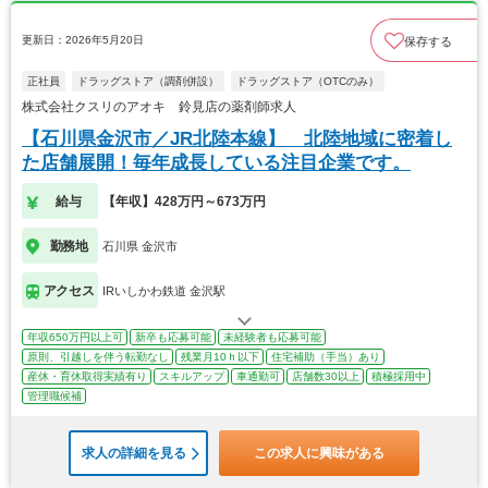
更新日：2026年5月20日
保存する
正社員
ドラッグストア（調剤併設）
ドラッグストア（OTCのみ）
株式会社クスリのアオキ 鈴見店の薬剤師求人
【石川県金沢市／JR北陸本線】 北陸地域に密着し
た店舗展開！毎年成長している注目企業です。
給与
【年収】428万円～673万円
勤務地
石川県 金沢市
アクセス
IRいしかわ鉄道 金沢駅
年収650万円以上可
新卒も応募可能
未経験者も応募可能
原則、引越しを伴う転勤なし
残業月10ｈ以下
住宅補助（手当）あり
産休・育休取得実績有り
スキルアップ
車通勤可
店舗数30以上
積極採用中
管理職候補
求人の詳細を見る
この求人に興味がある