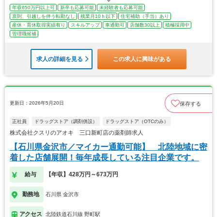
年収650万円以上可
新卒も応募可能
未経験者も応募可能
原則、引越しを伴う転勤なし
残業月10ｈ以下
住宅補助（手当）あり
産休・育休取得実績有り
スキルアップ
車通勤可
店舗数30以上
積極採用中
管理職候補
求人の詳細を見る
この求人に興味がある
更新日：2026年5月20日
保存する
正社員
ドラッグストア（調剤併設）
ドラッグストア（OTCのみ）
株式会社クスリのアオキ 三口新町店の薬剤師求人
【石川県金沢市／マイカー通勤可能】 北陸地域に密
着した店舗展開！毎年成長している注目企業です。
給与
【年収】428万円～673万円
勤務地
石川県 金沢市
アクセス
北陸鉄道石川線 野町駅