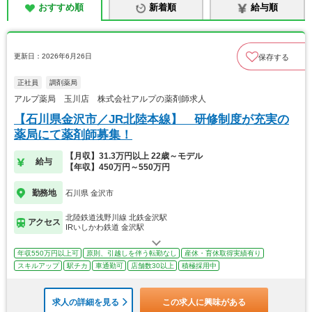
おすすめ順
新着順
給与順
更新日：2026年6月26日
保存する
正社員
調剤薬局
アルプ薬局 玉川店 株式会社アルプの薬剤師求人
【石川県金沢市／JR北陸本線】 研修制度が充実の
薬局にて薬剤師募集！
【月収】31.3万円以上 22歳～モデル
給与
【年収】450万円～550万円
勤務地
石川県 金沢市
北陸鉄道浅野川線 北鉄金沢駅
アクセス
IRいしかわ鉄道 金沢駅
年収550万円以上可
原則、引越しを伴う転勤なし
産休・育休取得実績有り
スキルアップ
駅チカ
車通勤可
店舗数30以上
積極採用中
求人の詳細を見る
この求人に興味がある