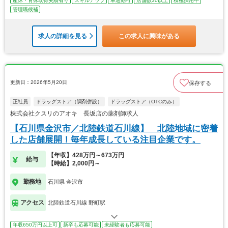
産休・育休取得実績有り
スキルアップ
車通勤可
店舗数30以上
積極採用中
管理職候補
求人の詳細を見る
この求人に興味がある
更新日：2026年5月20日
保存する
正社員
ドラッグストア（調剤併設）
ドラッグストア（OTCのみ）
株式会社クスリのアオキ 長坂店の薬剤師求人
【石川県金沢市／北陸鉄道石川線】 北陸地域に密着
した店舗展開！毎年成長している注目企業です。
【年収】428万円～673万円
給与
【時給】2,000円～
勤務地
石川県 金沢市
アクセス
北陸鉄道石川線 野町駅
年収650万円以上可
新卒も応募可能
未経験者も応募可能