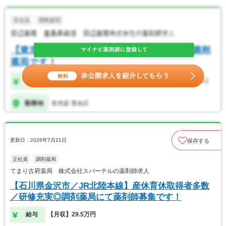
更新日：2026年7月21日
保存する
正社員
調剤薬局
てまり古府薬局 株式会社スパーテルの薬剤師求人
【石川県金沢市／JR北陸本線】産休育休取得者多数
／研修充実◎調剤薬局にて薬剤師募集です！
給与
【月収】29.5万円