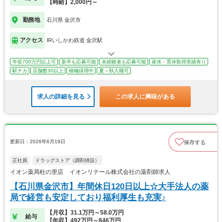
【時給】2,000円～
勤務地
石川県 金沢市
アクセス
IRいしかわ鉄道 金沢駅
年収700万円以上可
新卒も応募可能
未経験者も応募可能
産休・育休取得実績有り
駅チカ
店舗数30以上
積極採用中
夏～秋入職可
求人の詳細を見る
この求人に興味がある
更新日：2026年6月19日
保存する
正社員
ドラッグストア（調剤併設）
イオン薬局杜の里店 イオンリテール株式会社の薬剤師求人
【石川県金沢市】年間休日120日以上☆大手法人の薬
局で経営も安定しており福利厚生も充実♪
【月収】31.1万円～58.0万円
給与
【年収】492万円～846万円