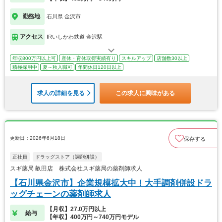
勤務地
石川県 金沢市
アクセス
IRいしかわ鉄道 金沢駅
年収800万円以上可
産休・育休取得実績有り
スキルアップ
店舗数30以上
積極採用中
夏～秋入職可
年間休日120日以上
求人の詳細を見る
この求人に興味がある
更新日：2026年6月18日
保存する
正社員
ドラッグストア（調剤併設）
スギ薬局 畝田店 株式会社スギ薬局の薬剤師求人
【石川県金沢市】企業規模拡大中！大手調剤併設ドラ
ッグチェーンの薬剤師求人
【月収】27.0万円以上
給与
【年収】400万円～740万円モデル