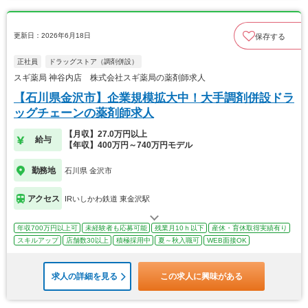
更新日：2026年6月18日
保存する
正社員
ドラッグストア（調剤併設）
スギ薬局 神谷内店 株式会社スギ薬局の薬剤師求人
【石川県金沢市】企業規模拡大中！大手調剤併設ドラ
ッグチェーンの薬剤師求人
【月収】27.0万円以上
給与
【年収】400万円～740万円モデル
勤務地
石川県 金沢市
アクセス
IRいしかわ鉄道 東金沢駅
年収700万円以上可
未経験者も応募可能
残業月10ｈ以下
産休・育休取得実績有り
スキルアップ
店舗数30以上
積極採用中
夏～秋入職可
WEB面接OK
求人の詳細を見る
この求人に興味がある