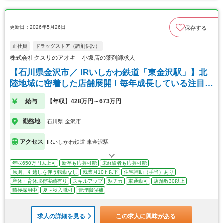
更新日：2026年5月26日
保存する
正社員
ドラッグストア（調剤併設）
株式会社クスリのアオキ 小坂店の薬剤師求人
【石川県金沢市／ IRいしかわ鉄道「東金沢駅」】北
陸地域に密着した店舗展開！毎年成長している注目企
業
給与
【年収】428万円～673万円
勤務地
石川県 金沢市
アクセス
IRいしかわ鉄道 東金沢駅
年収650万円以上可
新卒も応募可能
未経験者も応募可能
原則、引越しを伴う転勤なし
残業月10ｈ以下
住宅補助（手当）あり
産休・育休取得実績有り
スキルアップ
駅チカ
車通勤可
店舗数30以上
積極採用中
夏～秋入職可
管理職候補
求人の詳細を見る
この求人に興味がある