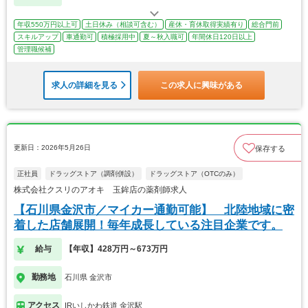
年収550万円以上可
土日休み（相談可含む）
産休・育休取得実績有り
総合門前
スキルアップ
車通勤可
積極採用中
夏～秋入職可
年間休日120日以上
管理職候補
求人の詳細を見る
この求人に興味がある
更新日：2026年5月26日
保存する
正社員
ドラッグストア（調剤併設）
ドラッグストア（OTCのみ）
株式会社クスリのアオキ 玉鉾店の薬剤師求人
【石川県金沢市／マイカー通勤可能】 北陸地域に密
着した店舗展開！毎年成長している注目企業です。
給与
【年収】428万円～673万円
勤務地
石川県 金沢市
アクセス
IRいしかわ鉄道 金沢駅