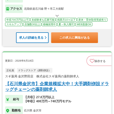
アクセス
北陸鉄道石川線 野々市工大前駅
年収700万円以上可
未経験者も応募可能
残業月10ｈ以下
産休・育休取得実績有り
スキルアップ
店舗数30以上
積極採用中
夏～秋入職可
WEB面接OK
求人の詳細を見る
この求人に興味がある
更新日：2026年6月18日
保存する
正社員
ドラッグストア（調剤併設）
スギ薬局 金沢野田店 株式会社スギ薬局の薬剤師求人
【石川県金沢市】企業規模拡大中！大手調剤併設ドラ
ッグチェーンの薬剤師求人
【月収】27.0万円以上
給与
【年収】400万円～740万円モデル
勤務地
石川県 金沢市