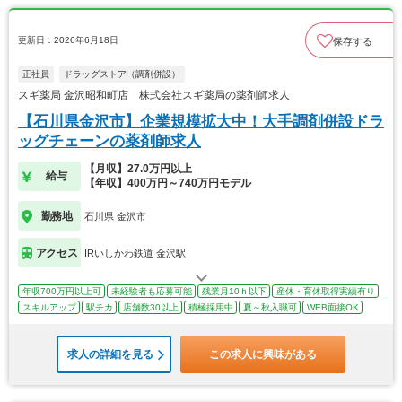
更新日：2026年6月18日
保存する
正社員
ドラッグストア（調剤併設）
スギ薬局 金沢昭和町店 株式会社スギ薬局の薬剤師求人
【石川県金沢市】企業規模拡大中！大手調剤併設ドラ
ッグチェーンの薬剤師求人
【月収】27.0万円以上
給与
【年収】400万円～740万円モデル
勤務地
石川県 金沢市
アクセス
IRいしかわ鉄道 金沢駅
年収700万円以上可
未経験者も応募可能
残業月10ｈ以下
産休・育休取得実績有り
スキルアップ
駅チカ
店舗数30以上
積極採用中
夏～秋入職可
WEB面接OK
求人の詳細を見る
この求人に興味がある