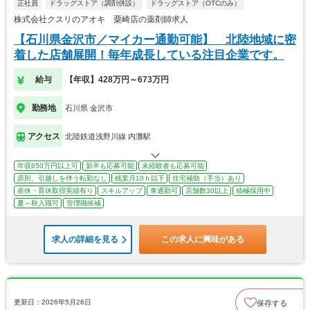
正社員
ドラッグストア（調剤併設）
ドラッグストア（OTCのみ）
株式会社クスリのアオキ 粟崎店の薬剤師求人
【石川県金沢市／マイカー通勤可能】 北陸地域に密
着した店舗展開！毎年成長している注目企業です。
給与
【年収】428万円～673万円
勤務地
石川県 金沢市
アクセス
北陸鉄道浅野川線 内灘駅
年収650万円以上可
新卒も応募可能
未経験者も応募可能
原則、引越しを伴う転勤なし
残業月10ｈ以下
住宅補助（手当）あり
産休・育休取得実績有り
スキルアップ
車通勤可
店舗数30以上
積極採用中
夏～秋入職可
管理職候補
求人の詳細を見る
この求人に興味がある
更新日：2026年5月26日
保存する