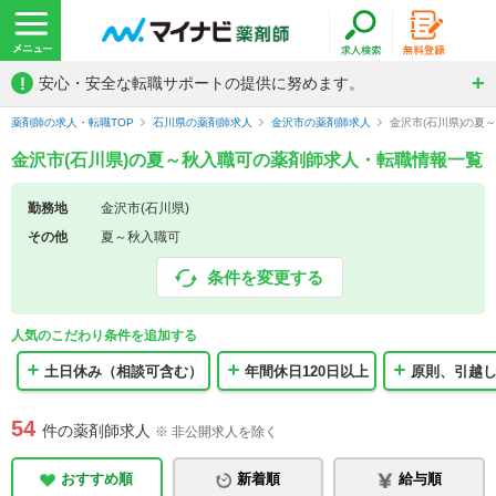
!
安心・安全な転職サポートの提供に努めます。
薬剤師の求人・転職TOP
石川県の薬剤師求人
金沢市の薬剤師求人
金沢市(石川県)の夏
金沢市(石川県)の夏～秋入職可の薬剤師求人・転職情報一覧
勤務地
金沢市(石川県)
その他
夏～秋入職可
条件を変更する
人気のこだわり条件を追加する
土日休み（相談可含む）
年間休日120日以上
原則、引越
54
件の薬剤師求人
※ 非公開求人を除く
おすすめ順
新着順
給与順