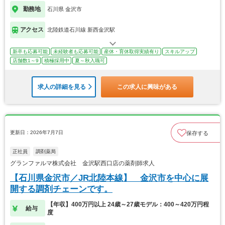
勤務地
石川県 金沢市
アクセス
北陸鉄道石川線 新西金沢駅
新卒も応募可能
未経験者も応募可能
産休・育休取得実績有り
スキルアップ
店舗数1～9
積極採用中
夏～秋入職可
求人の詳細を見る
この求人に興味がある
更新日：2026年7月7日
保存する
正社員
調剤薬局
グランファルマ株式会社 金沢駅西口店の薬剤師求人
【石川県金沢市／JR北陸本線】 金沢市を中心に展
開する調剤チェーンです。
【年収】400万円以上 24歳～27歳モデル：400～420万円程
給与
度