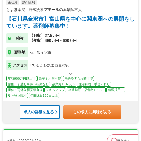
正社員
調剤薬局
とよほ薬局 株式会社アモールの薬剤師求人
【石川県金沢市】富山県を中心に関東圏への展開をし
ています。薬剤師募集中！
【月収】27.5万円
給与
【年収】400万円～600万円
勤務地
石川県 金沢市
アクセス
IRいしかわ鉄道 西金沢駅
年収600万円以上可
新卒も応募可能
未経験者も応募可能
原則、引越しを伴う転勤なし
残業月10ｈ以下
住宅補助（手当）あり
産休・育休取得実績有り
スキルアップ
車通勤可
店舗数10～29
積極採用中
夏～秋入職可
年間休日120日以上
求人の詳細を見る
この求人に興味がある
更新日：2026年5月26日