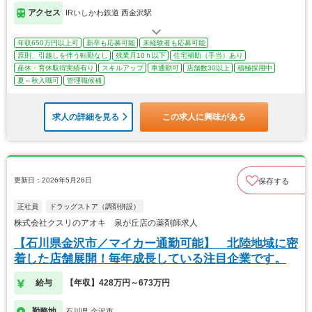
アクセス
IRいしかわ鉄道 西金沢駅
年収650万円以上可
新卒も応募可能
未経験者も応募可能
原則、引越しを伴う転勤なし
残業月10ｈ以下
住宅補助（手当）あり
産休・育休取得実績有り
スキルアップ
車通勤可
店舗数30以上
積極採用中
夏～秋入職可
管理職候補
求人の詳細を見る
この求人に興味がある
更新日：2026年5月26日
保存する
正社員
ドラッグストア（調剤併設）
株式会社クスリのアオキ 泉が丘店の薬剤師求人
【石川県金沢市／マイカー通勤可能】 北陸地域に密
着した店舗展開！毎年成長している注目企業です。
給与
【年収】428万円～673万円
勤務地
石川県 金沢市