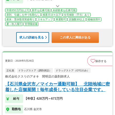
年収650万円以上可
新卒も応募可能
未経験者も応募可能
原則、引越しを伴う転勤なし
残業月10ｈ以下
住宅補助（手当）あり
産休・育休取得実績有り
スキルアップ
車通勤可
店舗数30以上
積極採用中
夏～秋入職可
管理職候補
求人の詳細を見る
この求人に興味がある
更新日：2026年5月26日
保存する
正社員
ドラッグストア（調剤併設）
ドラッグストア（OTCのみ）
株式会社クスリのアオキ 間明店の薬剤師求人
【石川県金沢市／マイカー通勤可能】 北陸地域に密
着した店舗展開！毎年成長している注目企業です。
給与
【年収】428万円～673万円
勤務地
石川県 金沢市