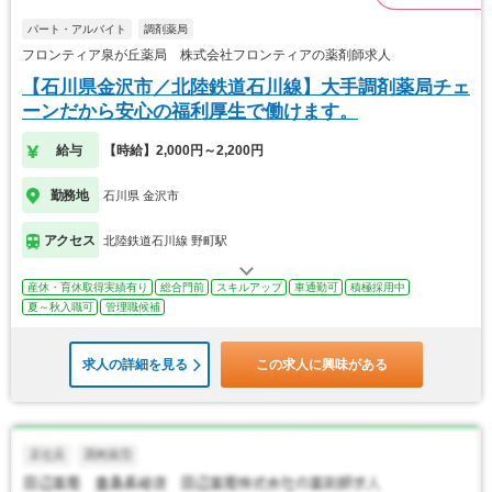
パート・アルバイト
調剤薬局
フロンティア泉が丘薬局 株式会社フロンティアの薬剤師求人
【石川県金沢市／北陸鉄道石川線】大手調剤薬局チェ
ーンだから安心の福利厚生で働けます。
給与
【時給】2,000円～2,200円
勤務地
石川県 金沢市
アクセス
北陸鉄道石川線 野町駅
産休・育休取得実績有り
総合門前
スキルアップ
車通勤可
積極採用中
夏～秋入職可
管理職候補
求人の詳細を見る
この求人に興味がある