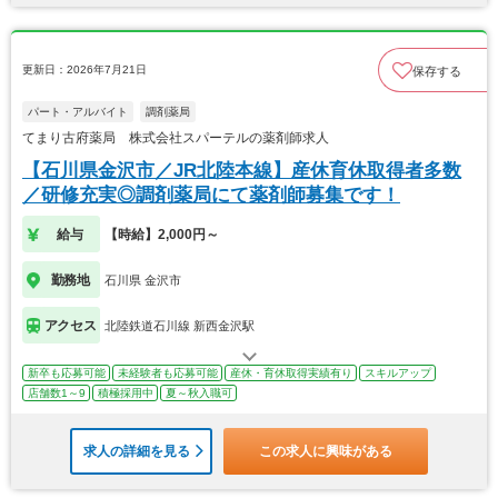
更新日：2026年7月21日
保存する
パート・アルバイト
調剤薬局
てまり古府薬局 株式会社スパーテルの薬剤師求人
【石川県金沢市／JR北陸本線】産休育休取得者多数
／研修充実◎調剤薬局にて薬剤師募集です！
給与
【時給】2,000円～
勤務地
石川県 金沢市
アクセス
北陸鉄道石川線 新西金沢駅
新卒も応募可能
未経験者も応募可能
産休・育休取得実績有り
スキルアップ
店舗数1～9
積極採用中
夏～秋入職可
求人の詳細を見る
この求人に興味がある