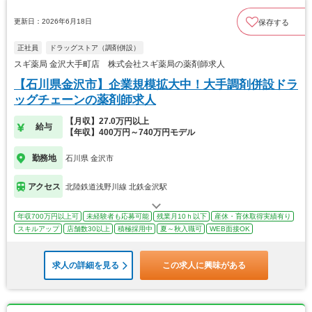
更新日：2026年6月18日
保存する
正社員
ドラッグストア（調剤併設）
スギ薬局 金沢大手町店 株式会社スギ薬局の薬剤師求人
【石川県金沢市】企業規模拡大中！大手調剤併設ドラ
ッグチェーンの薬剤師求人
【月収】27.0万円以上
給与
【年収】400万円～740万円モデル
勤務地
石川県 金沢市
アクセス
北陸鉄道浅野川線 北鉄金沢駅
年収700万円以上可
未経験者も応募可能
残業月10ｈ以下
産休・育休取得実績有り
スキルアップ
店舗数30以上
積極採用中
夏～秋入職可
WEB面接OK
求人の詳細を見る
この求人に興味がある