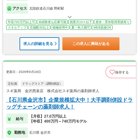
アクセス
北陸鉄道石川線 野町駅
年収700万円以上可
未経験者も応募可能
残業月10ｈ以下
産休・育休取得実績有り
スキルアップ
店舗数30以上
積極採用中
夏～秋入職可
WEB面接OK
求人の詳細を見る
この求人に興味がある
更新日：2026年6月18日
保存する
正社員
ドラッグストア（調剤併設）
スギ薬局 金沢西泉店 株式会社スギ薬局の薬剤師求人
【石川県金沢市】企業規模拡大中！大手調剤併設ドラ
ッグチェーンの薬剤師求人！
【月収】27.0万円以上
給与
【年収】400万円～740万円モデル
勤務地
石川県 金沢市