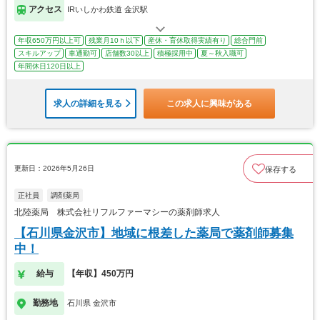
アクセス
IRいしかわ鉄道 金沢駅
年収650万円以上可
残業月10ｈ以下
産休・育休取得実績有り
総合門前
スキルアップ
車通勤可
店舗数30以上
積極採用中
夏～秋入職可
年間休日120日以上
求人の詳細を見る
この求人に興味がある
更新日：2026年5月26日
保存する
正社員
調剤薬局
北陸薬局 株式会社リフルファーマシーの薬剤師求人
【石川県金沢市】地域に根差した薬局で薬剤師募集
中！
給与
【年収】450万円
勤務地
石川県 金沢市