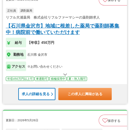
保存する
正社員
調剤薬局
リフル大浦薬局 株式会社リフルファーマシーの薬剤師求人
【石川県金沢市】地域に根差した薬局で薬剤師募集
中！病院前で働いていただけます
給与
【年収】450万円
勤務地
石川県 金沢市
アクセス
※お問い合わせください
年収450万円以上可
車通勤可
積極採用中
夏～秋入職可
求人の詳細を見る
この求人に興味がある
更新日：2026年5月26日
保存する