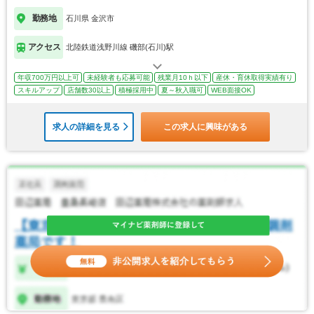
勤務地
石川県 金沢市
アクセス
北陸鉄道浅野川線 磯部(石川)駅
年収700万円以上可
未経験者も応募可能
残業月10ｈ以下
産休・育休取得実績有り
スキルアップ
店舗数30以上
積極採用中
夏～秋入職可
WEB面接OK
求人の詳細を見る
この求人に興味がある