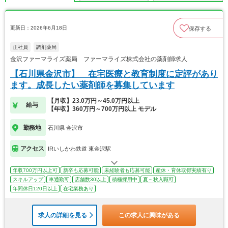
更新日：2026年6月18日
保存する
正社員
調剤薬局
金沢ファーマライズ薬局 ファーマライズ株式会社の薬剤師求人
【石川県金沢市】 在宅医療と教育制度に定評があり
ます。成長したい薬剤師を募集しています
【月収】23.0万円～45.0万円以上
給与
【年収】360万円～700万円以上 モデル
勤務地
石川県 金沢市
アクセス
IRいしかわ鉄道 東金沢駅
年収700万円以上可
新卒も応募可能
未経験者も応募可能
産休・育休取得実績有り
スキルアップ
車通勤可
店舗数30以上
積極採用中
夏～秋入職可
年間休日120日以上
在宅業務あり
求人の詳細を見る
この求人に興味がある