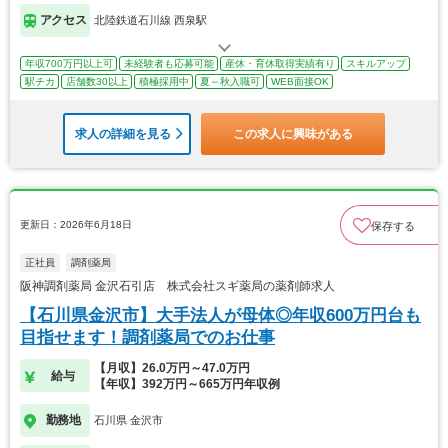
アクセス
北陸鉄道石川線 西泉駅
年収700万円以上可
未経験者も応募可能
産休・育休取得実績有り
スキルアップ
駅チカ
店舗数30以上
積極採用中
夏～秋入職可
WEB面接OK
求人の詳細を見る
この求人に興味がある
更新日：2026年6月18日
保存する
正社員
調剤薬局
阪神調剤薬局 金沢石引店 株式会社スギ薬局の薬剤師求人
【石川県金沢市】大手法人が母体◎年収600万円台も
目指せます！調剤薬局でのお仕事
【月収】26.0万円～47.0万円
給与
【年収】392万円～665万円年収例
勤務地
石川県 金沢市