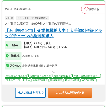
更新日：2026年6月18日
保存する
正社員
ドラッグストア（調剤併設）
スギ薬局 武蔵町店 株式会社スギ薬局の薬剤師求人
【石川県金沢市】企業規模拡大中！大手調剤併設ドラ
ッグチェーンの薬剤師求人
【月収】27.0万円以上
給与
【年収】400万円～740万円モデル
勤務地
石川県 金沢市
アクセス
北陸鉄道浅野川線 北鉄金沢駅
年収700万円以上可
未経験者も応募可能
残業月10ｈ以下
産休・育休取得実績有り
スキルアップ
駅チカ
店舗数30以上
積極採用中
夏～秋入職可
WEB面接OK
求人の詳細を見る
この求人に興味がある