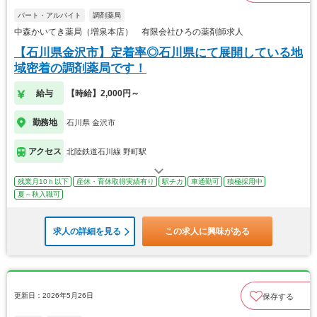
パート・アルバイト
調剤薬局
中森かいてき薬局（増泉本店） 有限会社ひろの薬剤師求人
【石川県金沢市】定着率◎石川県にて展開している地
域密着の調剤薬局です！
給与
【時給】2,000円～
勤務地
石川県 金沢市
アクセス
北陸鉄道石川線 野町駅
残業月10ｈ以下
産休・育休取得実績有り
駅チカ
車通勤可
積極採用中
夏～秋入職可
求人の詳細を見る
この求人に興味がある
更新日：2026年5月26日
保存する