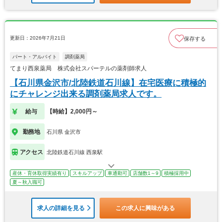
更新日：2026年7月21日
保存する
パート・アルバイト
調剤薬局
てまり西泉薬局 株式会社スパーテルの薬剤師求人
【石川県金沢市/北陸鉄道石川線】在宅医療に積極的
にチャレンジ出来る調剤薬局求人です。
給与
【時給】2,000円～
勤務地
石川県 金沢市
アクセス
北陸鉄道石川線 西泉駅
産休・育休取得実績有り
スキルアップ
車通勤可
店舗数1～9
積極採用中
夏～秋入職可
求人の詳細を見る
この求人に興味がある