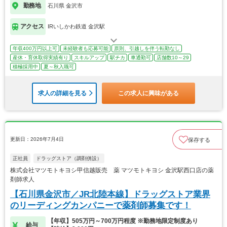
勤務地
石川県 金沢市
アクセス
IRいしかわ鉄道 金沢駅
年収400万円以上可
未経験者も応募可能
原則、引越しを伴う転勤なし
産休・育休取得実績有り
スキルアップ
駅チカ
車通勤可
店舗数10～29
積極採用中
夏～秋入職可
求人の詳細を見る
この求人に興味がある
更新日：2026年7月4日
保存する
正社員
ドラッグストア（調剤併設）
株式会社マツモトキヨシ甲信越販売 薬 マツモトキヨシ 金沢駅西口店の薬
剤師求人
【石川県金沢市／JR北陸本線】ドラッグストア業界
のリーディングカンパニーで薬剤師募集です！
【年収】505万円～700万円程度 ※勤務地限定制度あり
給与