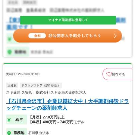
更新日：2026年6月18日
保存する
正社員
ドラッグストア（調剤併設）
スギ薬局 久安店 株式会社スギ薬局の薬剤師求人
【石川県金沢市】企業規模拡大中！大手調剤併設ドラ
ッグチェーンの薬剤師求人
【月収】27.0万円以上
給与
【年収】400万円～740万円モデル
勤務地
石川県 金沢市