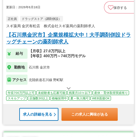
更新日：2026年6月18日
保存する
正社員
ドラッグストア（調剤併設）
スギ薬局 金沢有松店 株式会社スギ薬局の薬剤師求人
【石川県金沢市】企業規模拡大中！大手調剤併設ドラ
ッグチェーンの薬剤師求人
【月収】27.0万円以上
給与
【年収】400万円～740万円モデル
勤務地
石川県 金沢市
アクセス
北陸鉄道石川線 野町駅
年収700万円以上可
未経験者も応募可能
残業月10ｈ以下
産休・育休取得実績有り
スキルアップ
店舗数30以上
積極採用中
夏～秋入職可
WEB面接OK
求人の詳細を見る
この求人に興味がある