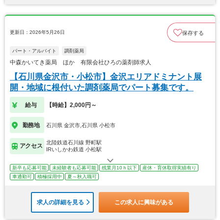
更新日：2026年5月26日
保存する
パート・アルバイト
調剤薬局
中森かいてき薬局 ほか 有限会社ひろの薬剤師求人
【石川県金沢市・小松市】金沢エリアドミナント展
開・地域に根付いた調剤薬局でパート募集です。
給与
【時給】2,000円～
勤務地
石川県 金沢市,石川県 小松市
北陸鉄道石川線 野町駅
アクセス
IRいしかわ鉄道 小松駅
新卒も応募可能
未経験者も応募可能
残業月10ｈ以下
産休・育休取得実績有り
車通勤可
積極採用中
夏～秋入職可
求人の詳細を見る
この求人に興味がある