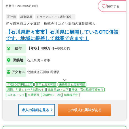
更新日：2026年5月15日
保存する
正社員
調剤薬局
ドラッグストア（調剤併設）
野々市三納コメヤ薬局 株式会社コメヤ薬局の薬剤師求人
【石川県野々市市】石川県に展開しているOTC併設
です。地域に根差して就業できます！
給与
【年収】400万円～600万円
勤務地
石川県 野々市市
アクセス
北陸鉄道石川線 馬替駅
年収600万円以上可
新卒も応募可能
未経験者も応募可能
原則、引越しを伴う転勤なし
残業月10ｈ以下
産休・育休取得実績有り
スキルアップ
車通勤可
店舗数10～29
積極採用中
求人の詳細を見る
この求人に興味がある