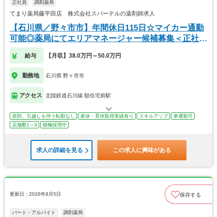
正社員
調剤薬局
てまり薬局藤平田店 株式会社スパーテルの薬剤師求人
【石川県／野々市市】年間休日115日☆マイカー通勤
可能◎薬局にてエリアマネージャー候補募集＜正社員
＞
給与
【月収】38.0万円～50.0万円
勤務地
石川県 野々市市
アクセス
北陸鉄道石川線 額住宅前駅
原則、引越しを伴う転勤なし
産休・育休取得実績有り
スキルアップ
車通勤可
店舗数1～9
積極採用中
求人の詳細を見る
この求人に興味がある
更新日：2026年8月5日
保存する
パート・アルバイト
調剤薬局