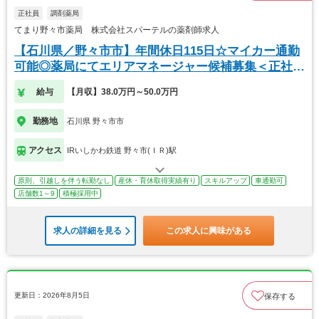
正社員
調剤薬局
てまり野々市薬局 株式会社スパーテルの薬剤師求人
【石川県／野々市市】年間休日115日☆マイカー通勤
可能◎薬局にてエリアマネージャー候補募集＜正社員
＞
給与
【月収】38.0万円～50.0万円
勤務地
石川県 野々市市
アクセス
IRいしかわ鉄道 野々市(ＩＲ)駅
原則、引越しを伴う転勤なし
産休・育休取得実績有り
スキルアップ
車通勤可
店舗数1～9
積極採用中
求人の詳細を見る
この求人に興味がある
更新日：2026年8月5日
保存する