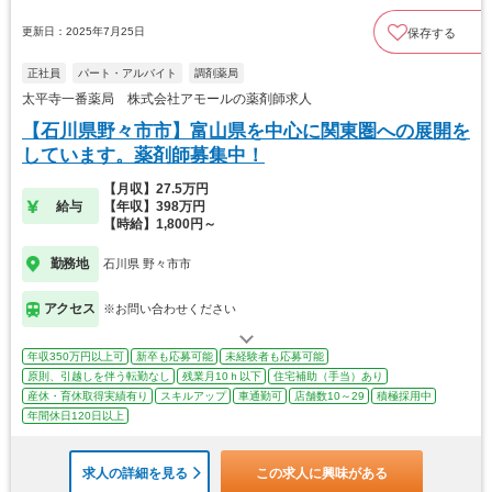
更新日：2025年7月25日
保存する
正社員
パート・アルバイト
調剤薬局
太平寺一番薬局 株式会社アモールの薬剤師求人
【石川県野々市市】富山県を中心に関東圏への展開を
しています。薬剤師募集中！
【月収】27.5万円
給与
【年収】398万円
【時給】1,800円～
勤務地
石川県 野々市市
アクセス
※お問い合わせください
年収350万円以上可
新卒も応募可能
未経験者も応募可能
原則、引越しを伴う転勤なし
残業月10ｈ以下
住宅補助（手当）あり
産休・育休取得実績有り
スキルアップ
車通勤可
店舗数10～29
積極採用中
年間休日120日以上
求人の詳細を見る
この求人に興味がある