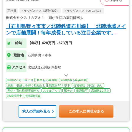
正社員
ドラッグストア（調剤併設）
ドラッグストア（OTCのみ）
株式会社クスリのアオキ 扇が丘店の薬剤師求人
【石川県野々市市／北陸鉄道石川線】 北陸地域メイ
ンで店舗展開！毎年成長している注目企業です。
給与
【年収】428万円～673万円
勤務地
石川県 野々市市
アクセス
北陸鉄道石川線 馬替駅
年収650万円以上可
新卒も応募可能
未経験者も応募可能
原則、引越しを伴う転勤なし
残業月10ｈ以下
住宅補助（手当）あり
産休・育休取得実績有り
スキルアップ
駅チカ
車通勤可
店舗数30以上
積極採用中
管理職候補
求人の詳細を見る
この求人に興味がある