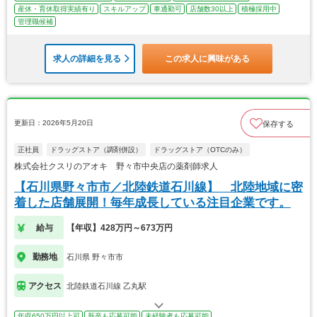
産休・育休取得実績有り
スキルアップ
車通勤可
店舗数30以上
積極採用中
管理職候補
求人の詳細を見る
この求人に興味がある
更新日：2026年5月20日
保存する
正社員
ドラッグストア（調剤併設）
ドラッグストア（OTCのみ）
株式会社クスリのアオキ 野々市中央店の薬剤師求人
【石川県野々市市／北陸鉄道石川線】 北陸地域に密
着した店舗展開！毎年成長している注目企業です。
給与
【年収】428万円～673万円
勤務地
石川県 野々市市
アクセス
北陸鉄道石川線 乙丸駅
年収650万円以上可
新卒も応募可能
未経験者も応募可能