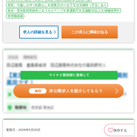
原則、引越しを伴う転勤なし
残業月10ｈ以下
住宅補助（手当）あり
産休・育休取得実績有り
スキルアップ
車通勤可
店舗数30以上
積極採用中
管理職候補
求人の詳細を見る
この求人に興味がある
更新日：2026年5月20日
保存する