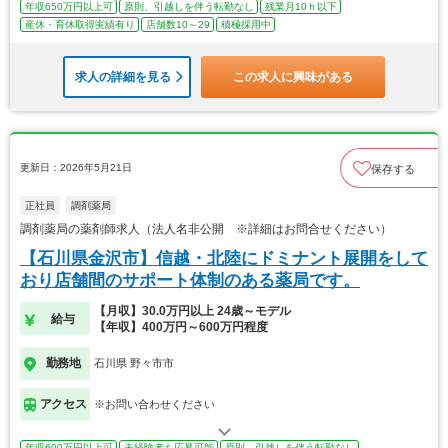
年収650万円以上可
原則、引越しを伴う転勤なし
残業月10ｈ以下
産休・育休取得実績有り
店舗数10～29
積極採用中
求人の詳細を見る
この求人に興味がある
更新日：2026年5月21日
保存する
正社員
調剤薬局
調剤薬局の薬剤師求人（法人名非公開 ※詳細はお問合せください）
【石川県金沢市】信越・北陸にドミナント展開をして
おり店舗間のサポート体制のある薬局です。
【月収】30.0万円以上 24歳～モデル
給与
【年収】400万円～600万円程度
勤務地
石川県 野々市市
アクセス
※お問い合わせください
年収600万円以上可
未経験者も応募可能
原則、引越しを伴う転勤なし