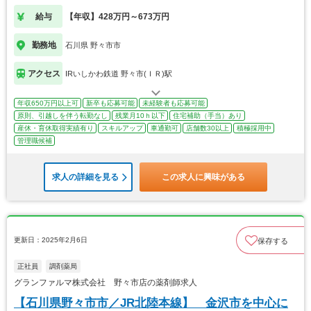
給与
【年収】428万円～673万円
勤務地
石川県 野々市市
アクセス
IRいしかわ鉄道 野々市(ＩＲ)駅
年収650万円以上可
新卒も応募可能
未経験者も応募可能
原則、引越しを伴う転勤なし
残業月10ｈ以下
住宅補助（手当）あり
産休・育休取得実績有り
スキルアップ
車通勤可
店舗数30以上
積極採用中
管理職候補
求人の詳細を見る
この求人に興味がある
更新日：2025年2月6日
保存する
正社員
調剤薬局
グランファルマ株式会社 野々市店の薬剤師求人
【石川県野々市市／JR北陸本線】 金沢市を中心に