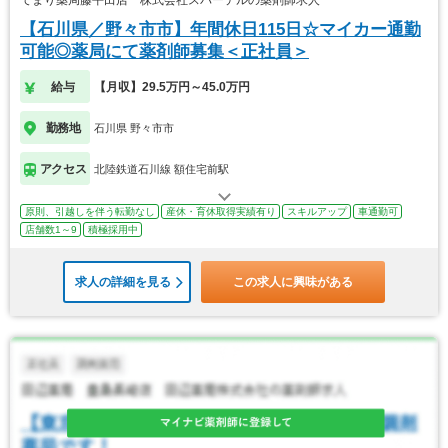
てまり薬局藤平田店 株式会社スパーテルの薬剤師求人
【石川県／野々市市】年間休日115日☆マイカー通勤
可能◎薬局にて薬剤師募集＜正社員＞
給与
【月収】29.5万円～45.0万円
勤務地
石川県 野々市市
アクセス
北陸鉄道石川線 額住宅前駅
原則、引越しを伴う転勤なし
産休・育休取得実績有り
スキルアップ
車通勤可
店舗数1～9
積極採用中
求人の詳細を見る
この求人に興味がある