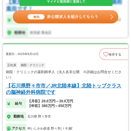
更新日：2025年9月12日
保存する
正社員
病院・クリニック
病院・クリニックの薬剤師求人（法人名非公開 ※詳細はお問合せくださ
い）
【石川県野々市市／JR北陸本線】北陸トップクラス
の脳神経外科病院です
【月収】20.0万円～30.0万円
給与
【年収】380万円～450万円
勤務地
石川県 野々市市
アクセス
IRいしかわ鉄道 野々市(ＩＲ)駅