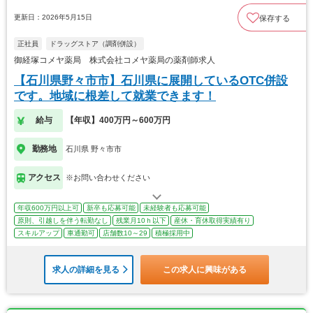
更新日：2026年5月15日
保存する
正社員
ドラッグストア（調剤併設）
御経塚コメヤ薬局 株式会社コメヤ薬局の薬剤師求人
【石川県野々市市】石川県に展開しているOTC併設
です。地域に根差して就業できます！
給与
【年収】400万円～600万円
勤務地
石川県 野々市市
アクセス
※お問い合わせください
年収600万円以上可
新卒も応募可能
未経験者も応募可能
原則、引越しを伴う転勤なし
残業月10ｈ以下
産休・育休取得実績有り
スキルアップ
車通勤可
店舗数10～29
積極採用中
求人の詳細を見る
この求人に興味がある