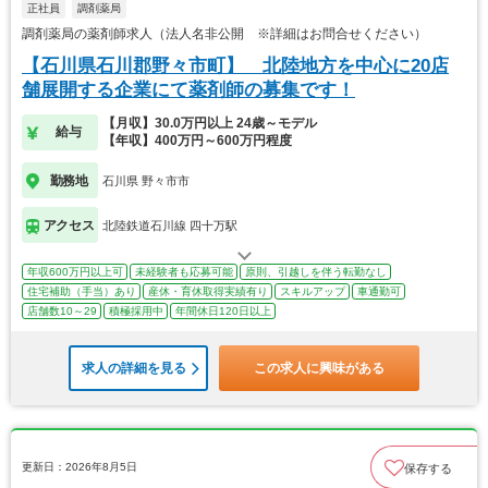
正社員
調剤薬局
調剤薬局の薬剤師求人（法人名非公開 ※詳細はお問合せください）
【石川県石川郡野々市町】 北陸地方を中心に20店
舗展開する企業にて薬剤師の募集です！
【月収】30.0万円以上 24歳～モデル
給与
【年収】400万円～600万円程度
勤務地
石川県 野々市市
アクセス
北陸鉄道石川線 四十万駅
年収600万円以上可
未経験者も応募可能
原則、引越しを伴う転勤なし
住宅補助（手当）あり
産休・育休取得実績有り
スキルアップ
車通勤可
店舗数10～29
積極採用中
年間休日120日以上
求人の詳細を見る
この求人に興味がある
更新日：2026年8月5日
保存する