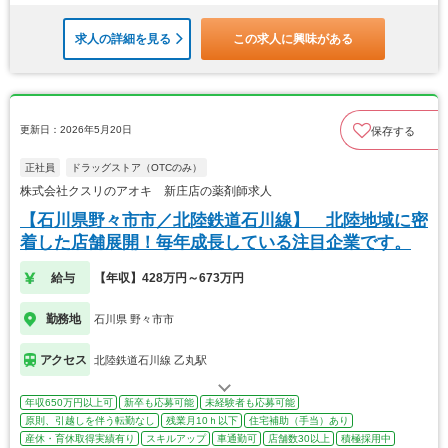
求人の詳細を見る
この求人に興味がある
更新日：2026年5月20日
保存する
正社員
ドラッグストア（OTCのみ）
株式会社クスリのアオキ 新庄店の薬剤師求人
【石川県野々市市／北陸鉄道石川線】 北陸地域に密
着した店舗展開！毎年成長している注目企業です。
給与
【年収】428万円～673万円
勤務地
石川県 野々市市
アクセス
北陸鉄道石川線 乙丸駅
年収650万円以上可
新卒も応募可能
未経験者も応募可能
原則、引越しを伴う転勤なし
残業月10ｈ以下
住宅補助（手当）あり
産休・育休取得実績有り
スキルアップ
車通勤可
店舗数30以上
積極採用中