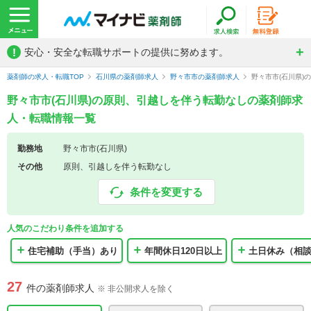
!
安心・安全な転職サポートの提供に努めます。
薬剤師の求人・転職TOP
石川県の薬剤師求人
野々市市の薬剤師求人
野々市市(石川県
野々市市(石川県)の原則、引越しを伴う転勤なしの薬剤師求
人・転職情報一覧
勤務地
野々市市(石川県)
その他
原則、引越しを伴う転勤なし
条件を変更する
人気のこだわり条件を追加する
住宅補助（手当）あり
年間休日120日以上
土日休み（相
27
件の薬剤師求人
※ 非公開求人を除く