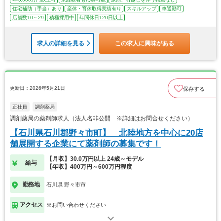
住宅補助（手当）あり
産休・育休取得実績有り
スキルアップ
車通勤可
店舗数10～29
積極採用中
年間休日120日以上
求人の詳細を見る
この求人に興味がある
更新日：2026年5月21日
保存する
正社員
調剤薬局
調剤薬局の薬剤師求人（法人名非公開 ※詳細はお問合せください）
【石川県石川郡野々市町】 北陸地方を中心に20店
舗展開する企業にて薬剤師の募集です！
【月収】30.0万円以上 24歳～モデル
給与
【年収】400万円～600万円程度
勤務地
石川県 野々市市
アクセス
※お問い合わせください