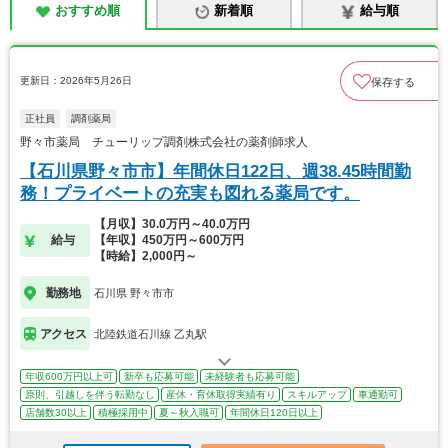
おすすめ順
新着順
給与順
更新日：2026年5月26日
保存する
正社員
調剤薬局
野々市薬局 チューリップ調剤株式会社の薬剤師求人
【石川県野々市市】年間休日122日、週38.45時間勤
務！プライベートの充実も図れる薬局です。
【月収】30.0万円～40.0万円
給与
【年収】450万円～600万円
【時給】2,000円～
勤務地
石川県 野々市市
アクセス
北陸鉄道石川線 乙丸駅
年収600万円以上可
新卒も応募可能
未経験者も応募可能
原則、引越しを伴う転勤なし
産休・育休取得実績有り
スキルアップ
車通勤可
店舗数30以上
積極採用中
夏～秋入職可
年間休日120日以上