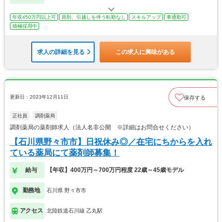
年収450万円以上可
原則、引越しを伴う転勤なし
スキルアップ
車通勤可
積極採用中
求人の詳細を見る
この求人に興味がある
更新日：2023年12月11日
保存する
正社員
調剤薬局
調剤薬局の薬剤師求人（法人名非公開 ※詳細はお問合せください）
【石川県野々市市】日祝休み◎／在宅にちからを入れ
ている薬局にて薬剤師募集！
給与
【年収】400万円～700万円程度 22歳～45歳モデル
勤務地
石川県 野々市市
アクセス
北陸鉄道石川線 乙丸駅