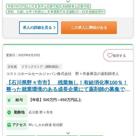
年収700万円以上可
新卒も応募可能
未経験者も応募可能
原則、引越しを伴う転勤なし
車通勤可
店舗数10～29
積極採用中
求人の詳細を見る
この求人に興味がある
更新日：2025年6月25日
保存する
正社員
ドラッグストア（調剤併設）
コストコホールセールジャパン株式会社 野々市倉庫店の薬剤師求人
【石川県野々市市】 残業無し！有給消化率100％！
整った就業環境のある成長企業にて薬剤師の募集で
す！
給与
【年収】500万円～650万円以上
勤務地
石川県 野々市市
アクセス
IRいしかわ鉄道 松任駅