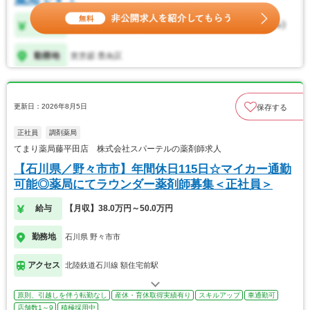
更新日：2026年8月5日
保存する
正社員
調剤薬局
てまり薬局藤平田店 株式会社スパーテルの薬剤師求人
【石川県／野々市市】年間休日115日☆マイカー通勤
可能◎薬局にてラウンダー薬剤師募集＜正社員＞
給与
【月収】38.0万円～50.0万円
勤務地
石川県 野々市市
アクセス
北陸鉄道石川線 額住宅前駅
原則、引越しを伴う転勤なし
産休・育休取得実績有り
スキルアップ
車通勤可
店舗数1～9
積極採用中