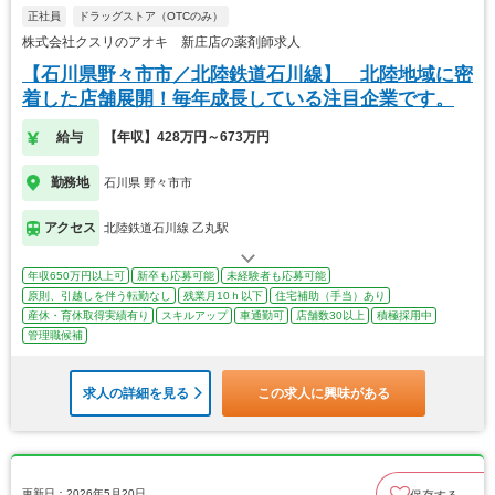
正社員
ドラッグストア（OTCのみ）
株式会社クスリのアオキ 新庄店の薬剤師求人
【石川県野々市市／北陸鉄道石川線】 北陸地域に密
着した店舗展開！毎年成長している注目企業です。
給与
【年収】428万円～673万円
勤務地
石川県 野々市市
アクセス
北陸鉄道石川線 乙丸駅
年収650万円以上可
新卒も応募可能
未経験者も応募可能
原則、引越しを伴う転勤なし
残業月10ｈ以下
住宅補助（手当）あり
産休・育休取得実績有り
スキルアップ
車通勤可
店舗数30以上
積極採用中
管理職候補
求人の詳細を見る
この求人に興味がある
更新日：2026年5月20日
保存する