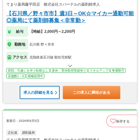
てまり薬局藤平田店 株式会社スパーテルの薬剤師求人
【石川県／野々市市】週3日～OK☆マイカー通勤可能
◎薬局にて薬剤師募集＜非常勤＞
給与
【時給】2,000円～2,200円
勤務地
石川県 野々市市
アクセス
北陸鉄道石川線 額住宅前駅
原則、引越しを伴う転勤なし
産休・育休取得実績有り
スキルアップ
車通勤可
店舗数1～9
積極採用中
求人の詳細を見る
この求人に興味がある
更新日：2026年8月5日
保存する
正社員
調剤薬局