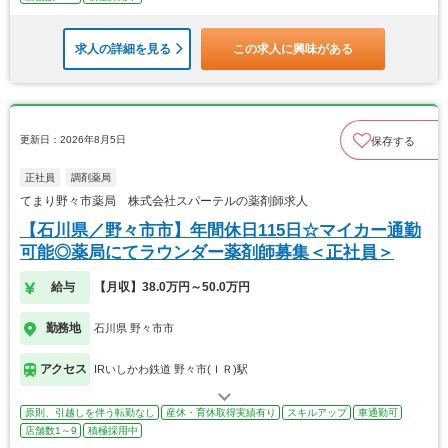
求人の詳細を見る
この求人に興味がある
更新日：2026年8月5日
保存する
正社員
調剤薬局
てまり野々市薬局 株式会社スパーテルの薬剤師求人
【石川県／野々市市】年間休日115日☆マイカー通勤
可能◎薬局にてラウンダー薬剤師募集＜正社員＞
給与
【月収】38.0万円～50.0万円
勤務地
石川県 野々市市
アクセス
IRいしかわ鉄道 野々市(ＩＲ)駅
原則、引越しを伴う転勤なし
産休・育休取得実績有り
スキルアップ
車通勤可
店舗数1～9
積極採用中