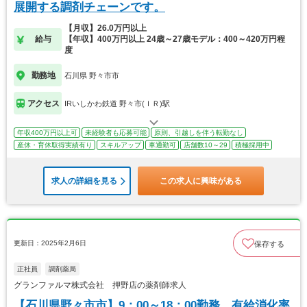
展開する調剤チェーンです。
【月収】26.0万円以上
給与
【年収】400万円以上 24歳～27歳モデル：400～420万円程
度
勤務地
石川県 野々市市
アクセス
IRいしかわ鉄道 野々市(ＩＲ)駅
年収400万円以上可
未経験者も応募可能
原則、引越しを伴う転勤なし
産休・育休取得実績有り
スキルアップ
車通勤可
店舗数10～29
積極採用中
求人の詳細を見る
この求人に興味がある
更新日：2025年2月6日
保存する
正社員
調剤薬局
グランファルマ株式会社 押野店の薬剤師求人
【石川県野々市市】9：00～18：00勤務、有給消化率