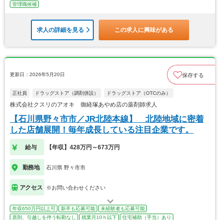
管理職候補
求人の詳細を見る
この求人に興味がある
更新日：2026年5月20日
保存する
正社員
ドラッグストア（調剤併設）
ドラッグストア（OTCのみ）
株式会社クスリのアオキ 御経塚あやめ店の薬剤師求人
【石川県野々市市／JR北陸本線】 北陸地域に密着
した店舗展開！毎年成長している注目企業です。
給与
【年収】428万円～673万円
勤務地
石川県 野々市市
アクセス
※お問い合わせください
年収650万円以上可
新卒も応募可能
未経験者も応募可能
原則、引越しを伴う転勤なし
残業月10ｈ以下
住宅補助（手当）あり