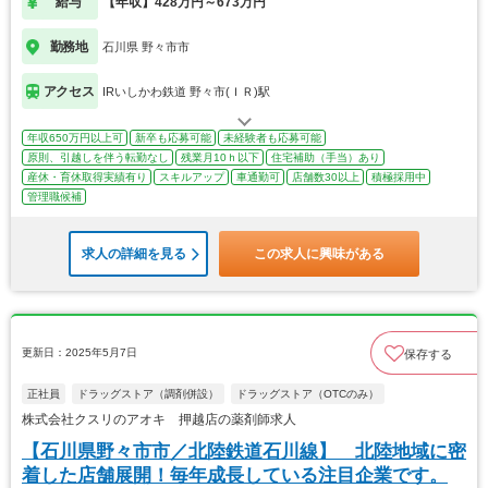
給与
【年収】428万円～673万円
勤務地
石川県 野々市市
アクセス
IRいしかわ鉄道 野々市(ＩＲ)駅
年収650万円以上可
新卒も応募可能
未経験者も応募可能
原則、引越しを伴う転勤なし
残業月10ｈ以下
住宅補助（手当）あり
産休・育休取得実績有り
スキルアップ
車通勤可
店舗数30以上
積極採用中
管理職候補
求人の詳細を見る
この求人に興味がある
更新日：2025年5月7日
保存する
正社員
ドラッグストア（調剤併設）
ドラッグストア（OTCのみ）
株式会社クスリのアオキ 押越店の薬剤師求人
【石川県野々市市／北陸鉄道石川線】 北陸地域に密
着した店舗展開！毎年成長している注目企業です。