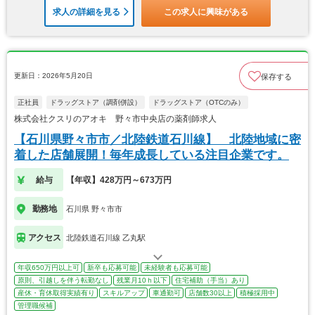
求人の詳細を見る
この求人に興味がある
更新日：2026年5月20日
保存する
正社員
ドラッグストア（調剤併設）
ドラッグストア（OTCのみ）
株式会社クスリのアオキ 野々市中央店の薬剤師求人
【石川県野々市市／北陸鉄道石川線】 北陸地域に密
着した店舗展開！毎年成長している注目企業です。
給与
【年収】428万円～673万円
勤務地
石川県 野々市市
アクセス
北陸鉄道石川線 乙丸駅
年収650万円以上可
新卒も応募可能
未経験者も応募可能
原則、引越しを伴う転勤なし
残業月10ｈ以下
住宅補助（手当）あり
産休・育休取得実績有り
スキルアップ
車通勤可
店舗数30以上
積極採用中
管理職候補