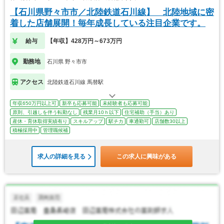
【石川県野々市市／北陸鉄道石川線】 北陸地域に密
着した店舗展開！毎年成長している注目企業です。
給与
【年収】428万円～673万円
勤務地
石川県 野々市市
アクセス
北陸鉄道石川線 馬替駅
年収650万円以上可
新卒も応募可能
未経験者も応募可能
原則、引越しを伴う転勤なし
残業月10ｈ以下
住宅補助（手当）あり
産休・育休取得実績有り
スキルアップ
駅チカ
車通勤可
店舗数30以上
積極採用中
管理職候補
求人の詳細を見る
この求人に興味がある