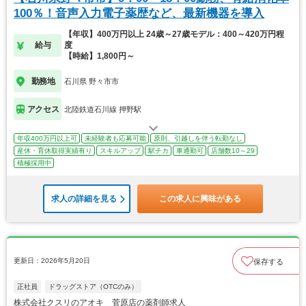
100％！音声入力電子薬歴など、最新機器を導入
【年収】400万円以上 24歳～27歳モデル：400～420万円程
給与
度
【時給】1,800円～
勤務地
石川県 野々市市
アクセス
北陸鉄道石川線 押野駅
年収400万円以上可
未経験者も応募可能
原則、引越しを伴う転勤なし
産休・育休取得実績有り
スキルアップ
駅チカ
車通勤可
店舗数10～29
積極採用中
求人の詳細を見る
この求人に興味がある
更新日：2026年5月20日
保存する
正社員
ドラッグストア（OTCのみ）
株式会社クスリのアオキ 菅原店の薬剤師求人