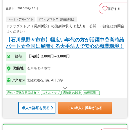
更新日：2026年6月18日
保存する
パート・アルバイト
ドラッグストア（調剤併設）
ドラッグストア（調剤併設）の薬剤師求人（法人名非公開 ※詳細はお問合
せください）
【石川県野々市市】幅広い年代の方が活躍中◎高時給
パート☆全国に展開する大手法人で安心の就業環境！
給与
【時給】2,000円～3,000円
勤務地
石川県 野々市市
アクセス
北陸鉄道石川線 四十万駅
産休・育休取得実績有り
スキルアップ
店舗数30以上
積極採用中
求人の詳細を見る
この求人に興味がある