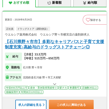
おすすめ順
新着順
給与順
更新日：2026年6月26日
保存する
正社員
ドラッグストア（調剤併設）
ウエルシア薬局株式会社 ウエルシア野々市横宮店の薬剤師求人
【石川県野々市市】多彩なキャリアパスと子育て支援
制度充実♪高給与のドラッグストアチェーン◎
【月収】33.5万円
給与
【年収】515万円～650万円
勤務地
石川県 野々市市
アクセス
北陸鉄道石川線 野々市工大前駅
年収650万円以上可
産休・育休取得実績有り
駅チカ
車通勤可
店舗数30以上
積極採用中
年間休日120日以上
求人の詳細を見る
この求人に興味がある