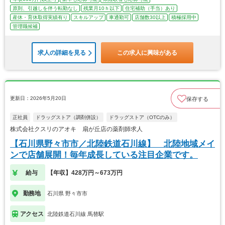
原則、引越しを伴う転勤なし
残業月10ｈ以下
住宅補助（手当）あり
産休・育休取得実績有り
スキルアップ
車通勤可
店舗数30以上
積極採用中
管理職候補
求人の詳細を見る
この求人に興味がある
更新日：2026年5月20日
保存する
正社員
ドラッグストア（調剤併設）
ドラッグストア（OTCのみ）
株式会社クスリのアオキ 扇が丘店の薬剤師求人
【石川県野々市市／北陸鉄道石川線】 北陸地域メイ
ンで店舗展開！毎年成長している注目企業です。
給与
【年収】428万円～673万円
勤務地
石川県 野々市市
アクセス
北陸鉄道石川線 馬替駅