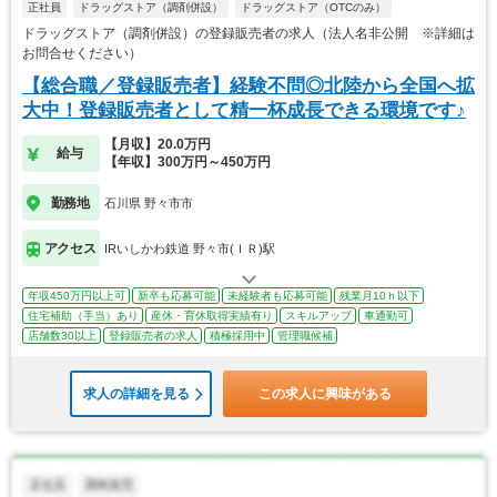
正社員
ドラッグストア（調剤併設）
ドラッグストア（OTCのみ）
ドラッグストア（調剤併設）の登録販売者の求人（法人名非公開 ※詳細は
お問合せください）
【総合職／登録販売者】経験不問◎北陸から全国へ拡
大中！登録販売者として精一杯成長できる環境です♪
【月収】20.0万円
給与
【年収】300万円～450万円
勤務地
石川県 野々市市
アクセス
IRいしかわ鉄道 野々市(ＩＲ)駅
年収450万円以上可
新卒も応募可能
未経験者も応募可能
残業月10ｈ以下
住宅補助（手当）あり
産休・育休取得実績有り
スキルアップ
車通勤可
店舗数30以上
登録販売者の求人
積極採用中
管理職候補
求人の詳細を見る
この求人に興味がある