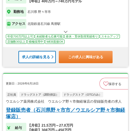
【年収】400万円～740万円モデル
勤務地
石川県 野々市市
アクセス
北陸鉄道石川線 馬替駅
年収700万円以上可
未経験者も応募可能
産休・育休取得実績有り
スキルアップ
店舗数30以上
積極採用中
WEB面接OK
求人の詳細を見る
この求人に興味がある
更新日：2026年6月18日
保存する
正社員
ドラッグストア（調剤併設）
ドラッグストア（OTCのみ）
ウエルシア薬局株式会社 ウエルシア野々市御経塚店の登録販売者の求人
登録販売者（石川県野々市市／ウエルシア野々市御経
塚店）
【月収】21.5万円～27.0万円
給与
【年収】308万円～450万円