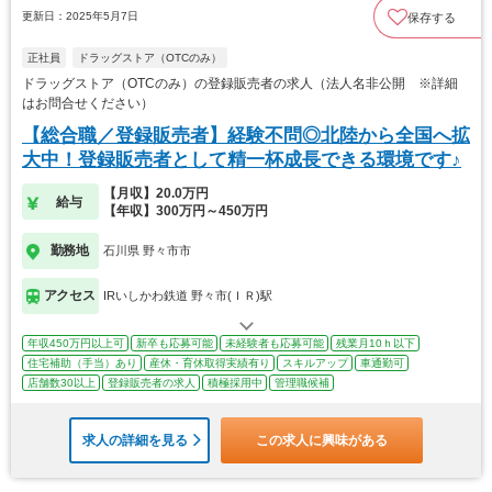
更新日：2025年5月7日
保存する
正社員
ドラッグストア（OTCのみ）
ドラッグストア（OTCのみ）の登録販売者の求人（法人名非公開 ※詳細
はお問合せください）
【総合職／登録販売者】経験不問◎北陸から全国へ拡
大中！登録販売者として精一杯成長できる環境です♪
【月収】20.0万円
給与
【年収】300万円～450万円
勤務地
石川県 野々市市
アクセス
IRいしかわ鉄道 野々市(ＩＲ)駅
年収450万円以上可
新卒も応募可能
未経験者も応募可能
残業月10ｈ以下
住宅補助（手当）あり
産休・育休取得実績有り
スキルアップ
車通勤可
店舗数30以上
登録販売者の求人
積極採用中
管理職候補
求人の詳細を見る
この求人に興味がある