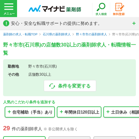
!
安心・安全な転職サポートの提供に努めます。
薬剤師の求人・転職TOP
石川県の薬剤師求人
野々市市の薬剤師求人
野々市市(石川県)
野々市市(石川県)の店舗数30以上の薬剤師求人・転職情報一
覧
勤務地
野々市市(石川県)
その他
店舗数30以上
条件を変更する
人気のこだわり条件を追加する
住宅補助（手当）あり
年間休日120日以上
土日休み（相
29
件の薬剤師求人
※ 非公開求人を除く