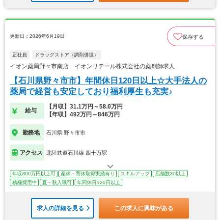
更新日：2026年6月19日
保存する
正社員
ドラッグストア（調剤併設）
イオン薬局野々市南店 イオンリテール株式会社の薬剤師求人
【石川県野々市市】年間休日120日以上☆大手法人の
薬局で経営も安定しており福利厚生も充実♪
【月収】31.1万円～58.0万円
給与
【年収】492万円～846万円
勤務地
石川県 野々市市
アクセス
北陸鉄道石川線 四十万駅
年収800万円以上可
産休・育休取得実績有り
スキルアップ
店舗数30以上
積極採用中
夏～秋入職可
年間休日120日以上
求人の詳細を見る
この求人に興味がある