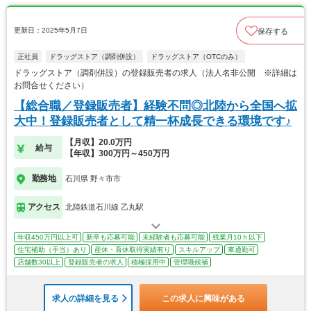
更新日：2025年5月7日
保存する
正社員
ドラッグストア（調剤併設）
ドラッグストア（OTCのみ）
ドラッグストア（調剤併設）の登録販売者の求人（法人名非公開 ※詳細は
お問合せください）
【総合職／登録販売者】経験不問◎北陸から全国へ拡
大中！登録販売者として精一杯成長できる環境です♪
【月収】20.0万円
給与
【年収】300万円～450万円
勤務地
石川県 野々市市
アクセス
北陸鉄道石川線 乙丸駅
年収450万円以上可
新卒も応募可能
未経験者も応募可能
残業月10ｈ以下
住宅補助（手当）あり
産休・育休取得実績有り
スキルアップ
車通勤可
店舗数30以上
登録販売者の求人
積極採用中
管理職候補
求人の詳細を見る
この求人に興味がある