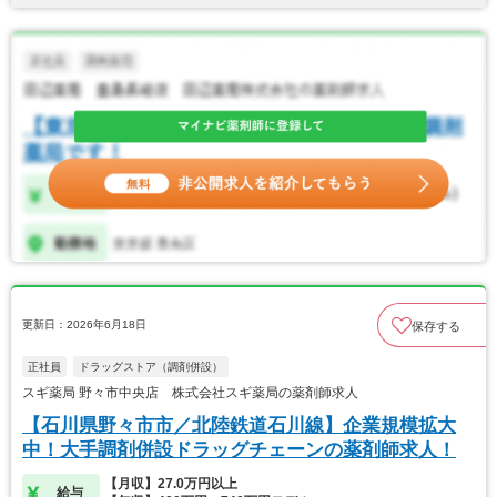
更新日：2026年6月18日
保存する
正社員
ドラッグストア（調剤併設）
スギ薬局 野々市中央店 株式会社スギ薬局の薬剤師求人
【石川県野々市市／北陸鉄道石川線】企業規模拡大
中！大手調剤併設ドラッグチェーンの薬剤師求人！
【月収】27.0万円以上
給与