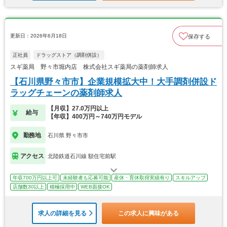
更新日：2026年6月18日
保存する
正社員
ドラッグストア（調剤併設）
スギ薬局 野々市堀内店 株式会社スギ薬局の薬剤師求人
【石川県野々市市】企業規模拡大中！大手調剤併設ド
ラッグチェーンの薬剤師求人
【月収】27.0万円以上
給与
【年収】400万円～740万円モデル
勤務地
石川県 野々市市
アクセス
北陸鉄道石川線 額住宅前駅
年収700万円以上可
未経験者も応募可能
産休・育休取得実績有り
スキルアップ
店舗数30以上
積極採用中
WEB面接OK
求人の詳細を見る
この求人に興味がある