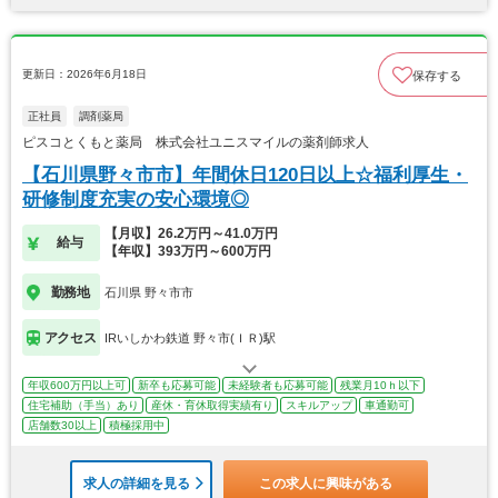
更新日：2026年6月18日
保存する
正社員
調剤薬局
ピスコとくもと薬局 株式会社ユニスマイルの薬剤師求人
【石川県野々市市】年間休日120日以上☆福利厚生・
研修制度充実の安心環境◎
【月収】26.2万円～41.0万円
給与
【年収】393万円～600万円
勤務地
石川県 野々市市
アクセス
IRいしかわ鉄道 野々市(ＩＲ)駅
年収600万円以上可
新卒も応募可能
未経験者も応募可能
残業月10ｈ以下
住宅補助（手当）あり
産休・育休取得実績有り
スキルアップ
車通勤可
店舗数30以上
積極採用中
求人の詳細を見る
この求人に興味がある