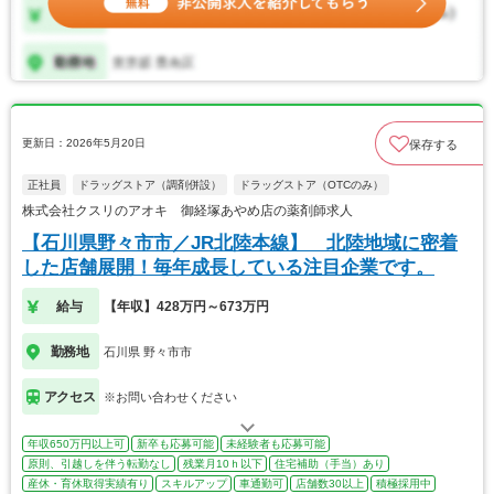
更新日：2026年5月20日
保存する
正社員
ドラッグストア（調剤併設）
ドラッグストア（OTCのみ）
株式会社クスリのアオキ 御経塚あやめ店の薬剤師求人
【石川県野々市市／JR北陸本線】 北陸地域に密着
した店舗展開！毎年成長している注目企業です。
給与
【年収】428万円～673万円
勤務地
石川県 野々市市
アクセス
※お問い合わせください
年収650万円以上可
新卒も応募可能
未経験者も応募可能
原則、引越しを伴う転勤なし
残業月10ｈ以下
住宅補助（手当）あり
産休・育休取得実績有り
スキルアップ
車通勤可
店舗数30以上
積極採用中