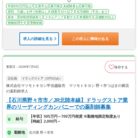
年収650万円以上可
新卒も応募可能
未経験者も応募可能
原則、引越しを伴う転勤なし
残業月10ｈ以下
住宅補助（手当）あり
産休・育休取得実績有り
スキルアップ
駅チカ
車通勤可
店舗数30以上
積極採用中
管理職候補
求人の詳細を見る
この求人に興味がある
更新日：2026年7月4日
保存する
正社員
ドラッグストア（OTCのみ）
株式会社マツモトキヨシ甲信越販売 マツモトキヨシ 野々市つばきの郷店
の薬剤師求人
【石川県野々市市／JR北陸本線】ドラッグストア業
界のリーディングカンパニーでの薬剤師募集
【年収】505万円～700万円程度 ※勤務地限定制度あり
給与
【時給】2,000円～
勤務地
石川県 野々市市