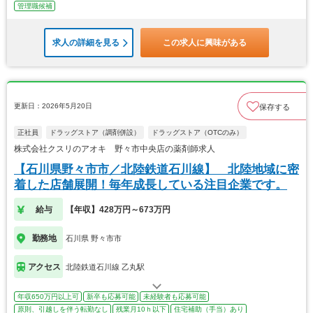
管理職候補
求人の詳細を見る
この求人に興味がある
更新日：2026年5月20日
保存する
正社員
ドラッグストア（調剤併設）
ドラッグストア（OTCのみ）
株式会社クスリのアオキ 野々市中央店の薬剤師求人
【石川県野々市市／北陸鉄道石川線】 北陸地域に密
着した店舗展開！毎年成長している注目企業です。
給与
【年収】428万円～673万円
勤務地
石川県 野々市市
アクセス
北陸鉄道石川線 乙丸駅
年収650万円以上可
新卒も応募可能
未経験者も応募可能
原則、引越しを伴う転勤なし
残業月10ｈ以下
住宅補助（手当）あり