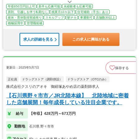
年収650万円以上可
新卒も応募可能
未経験者も応募可能
原則、引越しを伴う転勤なし
残業月10ｈ以下
住宅補助（手当）あり
産休・育休取得実績有り
スキルアップ
駅チカ
車通勤可
店舗数30以上
積極採用中
管理職候補
求人の詳細を見る
この求人に興味がある
更新日：2025年5月7日
保存する
正社員
ドラッグストア（調剤併設）
ドラッグストア（OTCのみ）
株式会社クスリのアオキ 御経塚あやめ店の薬剤師求人
【石川県野々市市／JR北陸本線】 北陸地域に密着
した店舗展開！毎年成長している注目企業です。
給与
【年収】428万円～673万円
勤務地
石川県 野々市市
アクセス
IRいしかわ鉄道 野々市(ＩＲ)駅