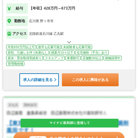
給与
【年収】428万円～673万円
勤務地
石川県 野々市市
アクセス
北陸鉄道石川線 乙丸駅
年収650万円以上可
新卒も応募可能
未経験者も応募可能
原則、引越しを伴う転勤なし
残業月10ｈ以下
住宅補助（手当）あり
産休・育休取得実績有り
スキルアップ
車通勤可
店舗数30以上
積極採用中
管理職候補
求人の詳細を見る
この求人に興味がある