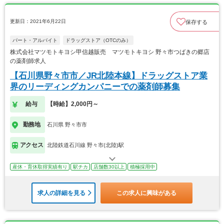
更新日：2021年6月22日
保存する
パート・アルバイト
ドラッグストア（OTCのみ）
株式会社マツモトキヨシ甲信越販売 マツモトキヨシ 野々市つばきの郷店
の薬剤師求人
【石川県野々市市／JR北陸本線】ドラッグストア業
界のリーディングカンパニーでの薬剤師募集
給与
【時給】2,000円～
勤務地
石川県 野々市市
アクセス
北陸鉄道石川線 野々市(北陸)駅
産休・育休取得実績有り
駅チカ
店舗数30以上
積極採用中
求人の詳細を見る
この求人に興味がある