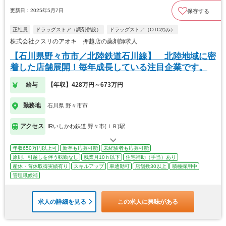
更新日：2025年5月7日
保存する
正社員
ドラッグストア（調剤併設）
ドラッグストア（OTCのみ）
株式会社クスリのアオキ 押越店の薬剤師求人
【石川県野々市市／北陸鉄道石川線】 北陸地域に密
着した店舗展開！毎年成長している注目企業です。
給与
【年収】428万円～673万円
勤務地
石川県 野々市市
アクセス
IRいしかわ鉄道 野々市(ＩＲ)駅
年収650万円以上可
新卒も応募可能
未経験者も応募可能
原則、引越しを伴う転勤なし
残業月10ｈ以下
住宅補助（手当）あり
産休・育休取得実績有り
スキルアップ
車通勤可
店舗数30以上
積極採用中
管理職候補
求人の詳細を見る
この求人に興味がある