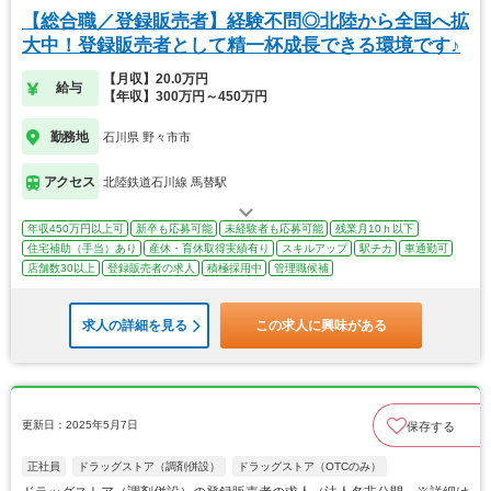
【総合職／登録販売者】経験不問◎北陸から全国へ拡
大中！登録販売者として精一杯成長できる環境です♪
【月収】20.0万円
給与
【年収】300万円～450万円
勤務地
石川県 野々市市
アクセス
北陸鉄道石川線 馬替駅
年収450万円以上可
新卒も応募可能
未経験者も応募可能
残業月10ｈ以下
住宅補助（手当）あり
産休・育休取得実績有り
スキルアップ
駅チカ
車通勤可
店舗数30以上
登録販売者の求人
積極採用中
管理職候補
求人の詳細を見る
この求人に興味がある
更新日：2025年5月7日
保存する
正社員
ドラッグストア（調剤併設）
ドラッグストア（OTCのみ）