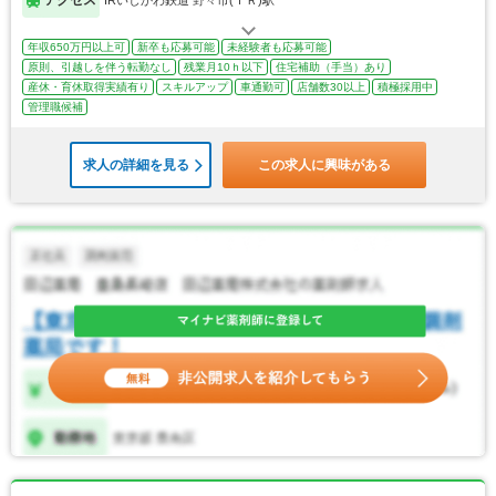
年収650万円以上可
新卒も応募可能
未経験者も応募可能
原則、引越しを伴う転勤なし
残業月10ｈ以下
住宅補助（手当）あり
産休・育休取得実績有り
スキルアップ
車通勤可
店舗数30以上
積極採用中
管理職候補
求人の詳細を見る
この求人に興味がある