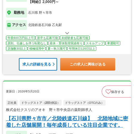
【時給】2,000円～
勤務地
石川県 野々市市
アクセス
北陸鉄道石川線 乙丸駅
年収600万円以上可
新卒も応募可能
未経験者も応募可能
原則、引越しを伴う転勤なし
産休・育休取得実績有り
スキルアップ
車通勤可
店舗数30以上
積極採用中
夏～秋入職可
年間休日120日以上
求人の詳細を見る
この求人に興味がある
更新日：2026年5月20日
保存する
正社員
ドラッグストア（調剤併設）
ドラッグストア（OTCのみ）
株式会社クスリのアオキ 野々市中央店の薬剤師求人
【石川県野々市市／北陸鉄道石川線】 北陸地域に密
着した店舗展開！毎年成長している注目企業です。