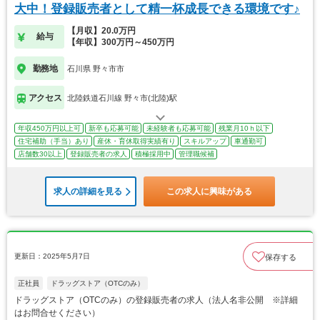
大中！登録販売者として精一杯成長できる環境です♪
【月収】20.0万円
給与
【年収】300万円～450万円
勤務地
石川県 野々市市
アクセス
北陸鉄道石川線 野々市(北陸)駅
年収450万円以上可
新卒も応募可能
未経験者も応募可能
残業月10ｈ以下
住宅補助（手当）あり
産休・育休取得実績有り
スキルアップ
車通勤可
店舗数30以上
登録販売者の求人
積極採用中
管理職候補
求人の詳細を見る
この求人に興味がある
更新日：2025年5月7日
保存する
正社員
ドラッグストア（OTCのみ）
ドラッグストア（OTCのみ）の登録販売者の求人（法人名非公開 ※詳細
はお問合せください）