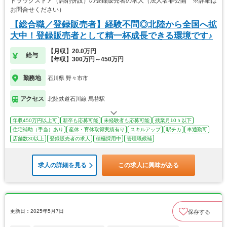
ドラッグストア（調剤併設）の登録販売者の求人（法人名非公開 ※詳細は
お問合せください）
【総合職／登録販売者】経験不問◎北陸から全国へ拡
大中！登録販売者として精一杯成長できる環境です♪
【月収】20.0万円
給与
【年収】300万円～450万円
勤務地
石川県 野々市市
アクセス
北陸鉄道石川線 馬替駅
年収450万円以上可
新卒も応募可能
未経験者も応募可能
残業月10ｈ以下
住宅補助（手当）あり
産休・育休取得実績有り
スキルアップ
駅チカ
車通勤可
店舗数30以上
登録販売者の求人
積極採用中
管理職候補
求人の詳細を見る
この求人に興味がある
更新日：2025年5月7日
保存する