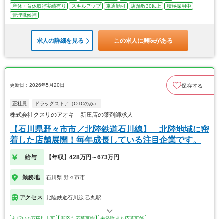
産休・育休取得実績有り
スキルアップ
車通勤可
店舗数30以上
積極採用中
管理職候補
求人の詳細を見る
この求人に興味がある
更新日：2026年5月20日
保存する
正社員
ドラッグストア（OTCのみ）
株式会社クスリのアオキ 新庄店の薬剤師求人
【石川県野々市市／北陸鉄道石川線】 北陸地域に密
着した店舗展開！毎年成長している注目企業です。
給与
【年収】428万円～673万円
勤務地
石川県 野々市市
アクセス
北陸鉄道石川線 乙丸駅
年収650万円以上可
新卒も応募可能
未経験者も応募可能