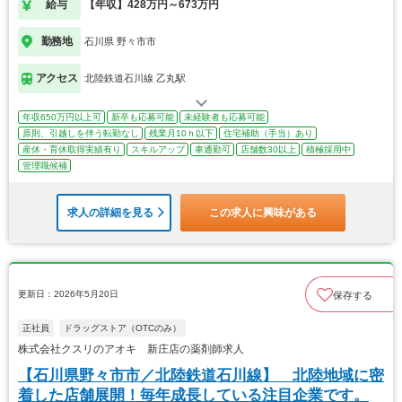
給与
【年収】428万円～673万円
勤務地
石川県 野々市市
アクセス
北陸鉄道石川線 乙丸駅
年収650万円以上可
新卒も応募可能
未経験者も応募可能
原則、引越しを伴う転勤なし
残業月10ｈ以下
住宅補助（手当）あり
産休・育休取得実績有り
スキルアップ
車通勤可
店舗数30以上
積極採用中
管理職候補
求人の詳細を見る
この求人に興味がある
更新日：2026年5月20日
保存する
正社員
ドラッグストア（OTCのみ）
株式会社クスリのアオキ 新庄店の薬剤師求人
【石川県野々市市／北陸鉄道石川線】 北陸地域に密
着した店舗展開！毎年成長している注目企業です。