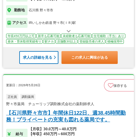
勤務地
石川県 野々市市
アクセス
IRいしかわ鉄道 野々市(ＩＲ)駅
年収450万円以上可
新卒も応募可能
未経験者も応募可能
住宅補助（手当）あり
産休・育休取得実績有り
駅チカ
店舗数30以上
登録販売者の求人
積極採用中
求人の詳細を見る
この求人に興味がある
更新日：2026年5月26日
保存する
正社員
調剤薬局
野々市薬局 チューリップ調剤株式会社の薬剤師求人
【石川県野々市市】年間休日122日、週38.45時間勤
務！プライベートの充実も図れる薬局です。
【月収】30.0万円～40.0万円
給与
【年収】450万円～600万円