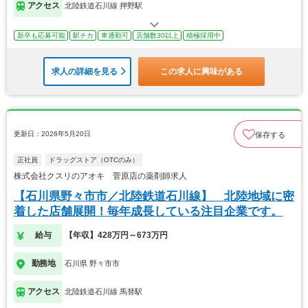
アクセス
北陸鉄道石川線 押野駅
新卒も応募可能
駅チカ
車通勤可
店舗数30以上
積極採用中
求人の詳細を見る
この求人に興味がある
更新日：2026年5月20日
保存する
正社員
ドラッグストア（OTCのみ）
株式会社クスリのアオキ 菅原店の薬剤師求人
【石川県野々市市／北陸鉄道石川線】 北陸地域に密
着した店舗展開！毎年成長している注目企業です。
給与
【年収】428万円～673万円
勤務地
石川県 野々市市
アクセス
北陸鉄道石川線 馬替駅