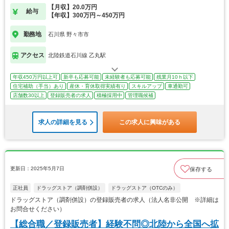
【月収】20.0万円
給与
【年収】300万円～450万円
勤務地
石川県 野々市市
アクセス
北陸鉄道石川線 乙丸駅
年収450万円以上可
新卒も応募可能
未経験者も応募可能
残業月10ｈ以下
住宅補助（手当）あり
産休・育休取得実績有り
スキルアップ
車通勤可
店舗数30以上
登録販売者の求人
積極採用中
管理職候補
求人の詳細を見る
この求人に興味がある
更新日：2025年5月7日
保存する
正社員
ドラッグストア（調剤併設）
ドラッグストア（OTCのみ）
ドラッグストア（調剤併設）の登録販売者の求人（法人名非公開 ※詳細は
お問合せください）
【総合職／登録販売者】経験不問◎北陸から全国へ拡