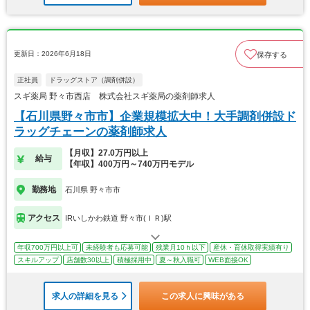
更新日：2026年6月18日
保存する
正社員
ドラッグストア（調剤併設）
スギ薬局 野々市西店 株式会社スギ薬局の薬剤師求人
【石川県野々市市】企業規模拡大中！大手調剤併設ド
ラッグチェーンの薬剤師求人
【月収】27.0万円以上
給与
【年収】400万円～740万円モデル
勤務地
石川県 野々市市
アクセス
IRいしかわ鉄道 野々市(ＩＲ)駅
年収700万円以上可
未経験者も応募可能
残業月10ｈ以下
産休・育休取得実績有り
スキルアップ
店舗数30以上
積極採用中
夏～秋入職可
WEB面接OK
求人の詳細を見る
この求人に興味がある