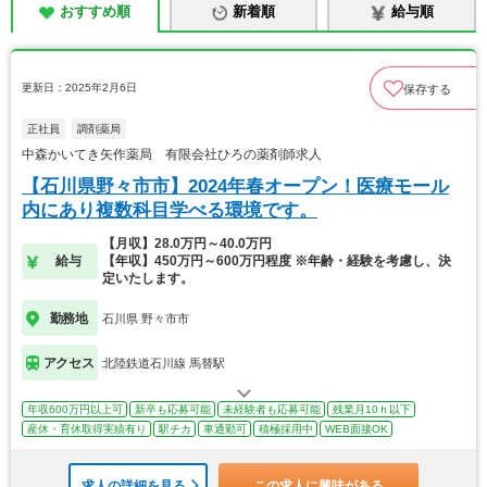
おすすめ順
新着順
給与順
更新日：2025年2月6日
保存する
正社員
調剤薬局
中森かいてき矢作薬局 有限会社ひろの薬剤師求人
【石川県野々市市】2024年春オープン！医療モール
内にあり複数科目学べる環境です。
【月収】28.0万円～40.0万円
給与
【年収】450万円～600万円程度 ※年齢・経験を考慮し、決
定いたします。
勤務地
石川県 野々市市
アクセス
北陸鉄道石川線 馬替駅
年収600万円以上可
新卒も応募可能
未経験者も応募可能
残業月10ｈ以下
産休・育休取得実績有り
駅チカ
車通勤可
積極採用中
WEB面接OK
求人の詳細を見る
この求人に興味がある