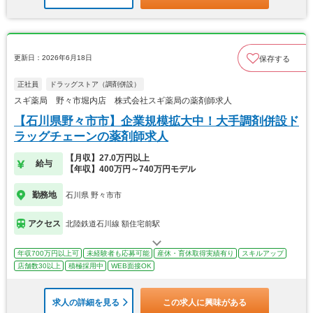
更新日：2026年6月18日
保存する
正社員
ドラッグストア（調剤併設）
スギ薬局 野々市堀内店 株式会社スギ薬局の薬剤師求人
【石川県野々市市】企業規模拡大中！大手調剤併設ド
ラッグチェーンの薬剤師求人
【月収】27.0万円以上
給与
【年収】400万円～740万円モデル
勤務地
石川県 野々市市
アクセス
北陸鉄道石川線 額住宅前駅
年収700万円以上可
未経験者も応募可能
産休・育休取得実績有り
スキルアップ
店舗数30以上
積極採用中
WEB面接OK
求人の詳細を見る
この求人に興味がある