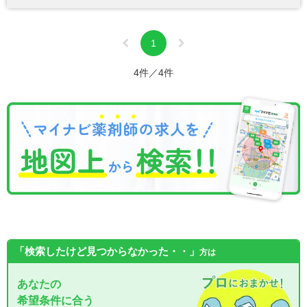
1
4件／4件
「検索したけど見つからなかった・・」
方は
あなたの
希望条件に合う