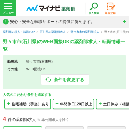
!
安心・安全な転職サポートの提供に努めます。
薬剤師の求人・転職TOP
石川県の薬剤師求人
野々市市の薬剤師求人
野々市市(石川県)
野々市市(石川県)のWEB面接OKの薬剤師求人・転職情報一
覧
勤務地
野々市市(石川県)
その他
WEB面接OK
条件を変更する
人気のこだわり条件を追加する
住宅補助（手当）あり
年間休日120日以上
土日休み（相
4
件の薬剤師求人
※ 非公開求人を除く