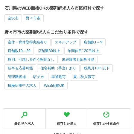
石川県のWEB面接OKの薬剤師求人を市区町村で探す
金沢市
野々市市
野々市市の薬剤師求人をこだわり条件で探す
産休・育休取得実績有り
スキルアップ
店舗数1～9
店舗数10～29
店舗数30以上
年間休日120日以上
原則、引越しを伴う転勤なし
未経験者も応募可能
新卒も応募可能
住宅補助（手当）あり
残業月10ｈ以下
管理職候補
駅チカ
車通勤可
夏～秋入職可
積極採用中の求人
WEB面接OK
最近見た求人
保存した求人
保存した検索条件