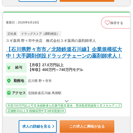
更新日：2026年6月18日
保存する
正社員
ドラッグストア（調剤併設）
スギ薬局 野々市中央店 株式会社スギ薬局の薬剤師求人
【石川県野々市市／北陸鉄道石川線】企業規模拡大
中！大手調剤併設ドラッグチェーンの薬剤師求人！
【月収】27.0万円以上
給与
【年収】400万円～740万円モデル
勤務地
石川県 野々市市
アクセス
北陸鉄道石川線 馬替駅
年収700万円以上可
未経験者も応募可能
産休・育休取得実績有り
スキルアップ
店舗数30以上
積極採用中
WEB面接OK
求人の詳細を見る
この求人に興味がある