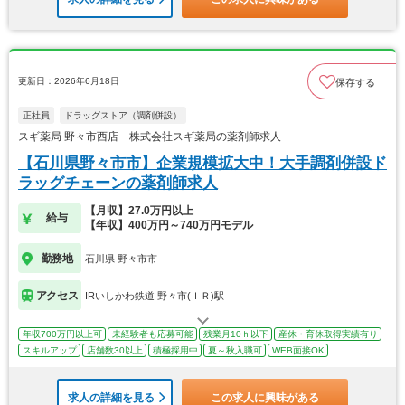
更新日：2026年6月18日
保存する
正社員
ドラッグストア（調剤併設）
スギ薬局 野々市西店 株式会社スギ薬局の薬剤師求人
【石川県野々市市】企業規模拡大中！大手調剤併設ド
ラッグチェーンの薬剤師求人
【月収】27.0万円以上
給与
【年収】400万円～740万円モデル
勤務地
石川県 野々市市
アクセス
IRいしかわ鉄道 野々市(ＩＲ)駅
年収700万円以上可
未経験者も応募可能
残業月10ｈ以下
産休・育休取得実績有り
スキルアップ
店舗数30以上
積極採用中
夏～秋入職可
WEB面接OK
求人の詳細を見る
この求人に興味がある