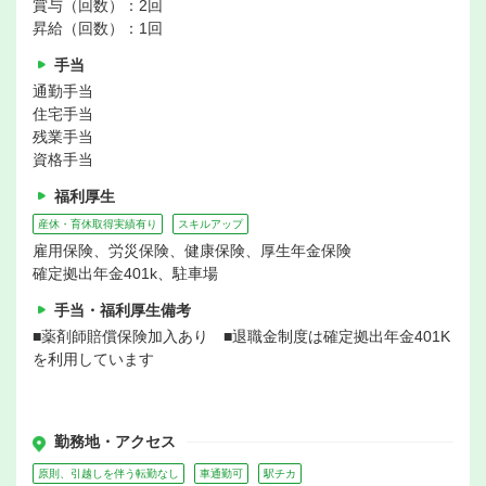
賞与（回数）：2回
昇給（回数）：1回
手当
通勤手当
住宅手当
残業手当
資格手当
福利厚生
産休・育休取得実績有り
スキルアップ
雇用保険、労災保険、健康保険、厚生年金保険
確定拠出年金401k、駐車場
手当・福利厚生備考
■薬剤師賠償保険加入あり ■退職金制度は確定拠出年金401K
を利用しています
勤務地・アクセス
原則、引越しを伴う転勤なし
車通勤可
駅チカ