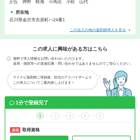
が丘 押野 軽海 小馬出 小松 山代
所在地
石川県金沢市吉原町ハ24番1
この法人の他の薬剤師求人を見る
この求人に興味がある方はこちら
無料で求人情報をお問い合わせいただけます。
薬局・病院等への直接応募・問い合わせではありませんのでご安心ください。
マイナビ薬剤師ご登録後、担当のアドバイザーより
この求人についてご案内差し上げます！
1分で登録完了
1
2
3
4
5
取得資格
必須
必須