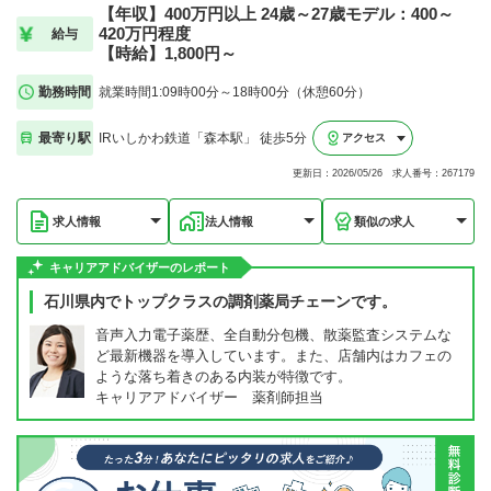
【年収】400万円以上 24歳～27歳モデル：400～
420万円程度
給与
【時給】1,800円～
勤務時間
就業時間1:09時00分～18時00分（休憩60分）
最寄り駅
IRいしかわ鉄道「森本駅」 徒歩5分
アクセス
更新日：2026/05/26 求人番号：267179
求人情報
法人情報
類似の求人
キャリアアドバイザーのレポート
石川県内でトップクラスの調剤薬局チェーンです。
音声入力電子薬歴、全自動分包機、散薬監査システムな
ど最新機器を導入しています。また、店舗内はカフェの
ような落ち着きのある内装が特徴です。
キャリアアドバイザー 薬剤師担当