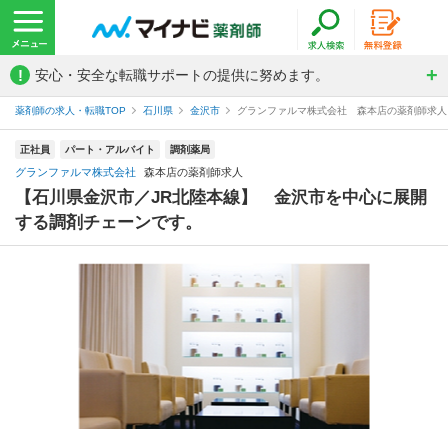
!
安心・安全な転職サポートの提供に努めます。
薬剤師の求人・転職TOP
石川県
金沢市
グランファルマ株式会社 森本店の薬剤師求人
正社員
パート・アルバイト
調剤薬局
グランファルマ株式会社
森本店の薬剤師求人
【石川県金沢市／JR北陸本線】 金沢市を中心に展開
する調剤チェーンです。