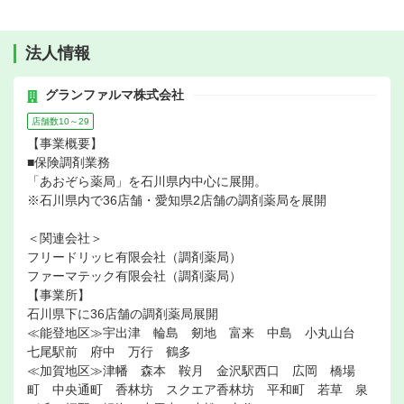
法人情報
グランファルマ株式会社
店舗数10～29
【事業概要】
■保険調剤業務
「あおぞら薬局」を石川県内中心に展開。
※石川県内で36店舗・愛知県2店舗の調剤薬局を展開
＜関連会社＞
フリードリッヒ有限会社（調剤薬局）
ファーマテック有限会社（調剤薬局）
【事業所】
石川県下に36店舗の調剤薬局展開
≪能登地区≫宇出津 輪島 剱地 富来 中島 小丸山台
七尾駅前 府中 万行 鶴多
≪加賀地区≫津幡 森本 鞍月 金沢駅西口 広岡 橋場
町 中央通町 香林坊 スクエア香林坊 平和町 若草 泉