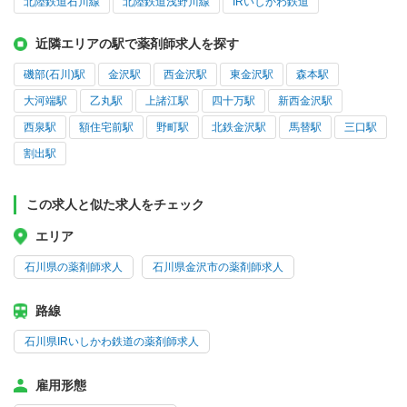
北陸鉄道石川線
北陸鉄道浅野川線
IRいしかわ鉄道
近隣エリアの駅で薬剤師求人を探す
磯部(石川)駅
金沢駅
西金沢駅
東金沢駅
森本駅
大河端駅
乙丸駅
上諸江駅
四十万駅
新西金沢駅
西泉駅
額住宅前駅
野町駅
北鉄金沢駅
馬替駅
三口駅
割出駅
この求人と似た求人をチェック
エリア
石川県の薬剤師求人
石川県金沢市の薬剤師求人
路線
石川県IRいしかわ鉄道の薬剤師求人
雇用形態