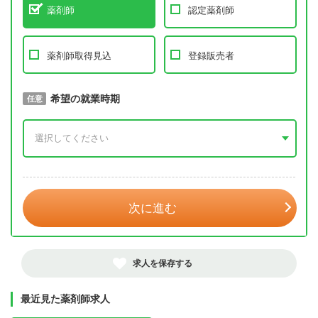
薬剤師
認定薬剤師
薬剤師取得見込
登録販売者
取得予定年
希望の就業時期
必須
任意
年 3月
次に進む
求人を保存する
最近見た薬剤師求人