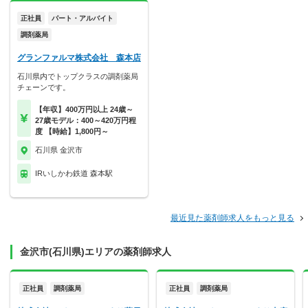
正社員
パート・アルバイト
調剤薬局
グランファルマ株式会社 森本店
石川県内でトップクラスの調剤薬局
チェーンです。
【年収】400万円以上 24歳～
27歳モデル：400～420万円程
度 【時給】1,800円～
石川県 金沢市
IRいしかわ鉄道 森本駅
最近見た薬剤師求人をもっと見る
金沢市(石川県)エリアの薬剤師求人
正社員
調剤薬局
正社員
調剤薬局