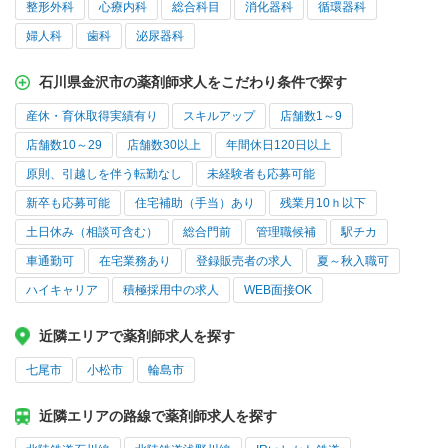
整形外科
心療内科
総合科目
消化器科
循環器科
婦人科
歯科
泌尿器科
石川県金沢市の薬剤師求人をこだわり条件で探す
産休・育休取得実績有り
スキルアップ
店舗数1～9
店舗数10～29
店舗数30以上
年間休日120日以上
原則、引越しを伴う転勤なし
未経験者も応募可能
新卒も応募可能
住宅補助（手当）あり
残業月10ｈ以下
土日休み（相談可含む）
総合門前
管理職候補
駅チカ
車通勤可
在宅業務あり
登録販売者の求人
夏～秋入職可
ハイキャリア
積極採用中の求人
WEB面接OK
近隣エリアで薬剤師求人を探す
七尾市
小松市
輪島市
近隣エリアの路線で薬剤師求人を探す