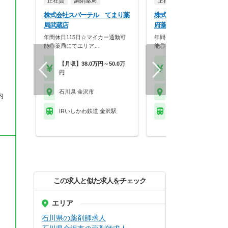
正社員
調剤薬局
正社員
調剤薬局
株式会社スパーテル てまり薬
株式会社スパーテル てま
局武蔵店
府薬局
年間休日115日☆マイカー通勤可
年間休日115日☆マイカー通
能◎薬局にてエリア…
能◎薬局にてエリア…
【月収】38.0万円～50.0万
【月収】38.0万円～50.
円
円
石川県 金沢市
石川県 金沢市
内
IRいしかわ鉄道 金沢駅
IRいしかわ鉄道 西金沢
この求人と似た求人をチェック
エリア
石川県の薬剤師求人