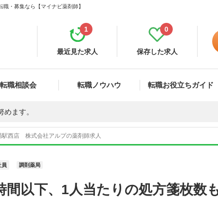
・転職・募集なら【マイナビ薬剤師】
1
0
最近見た求人
保存した求人
転職相談会
転職ノウハウ
転職お役立ちガイド
努めます。
局駅西店 株式会社アルプの薬剤師求人
社員
調剤薬局
0時間以下、1人当たりの処方箋枚数