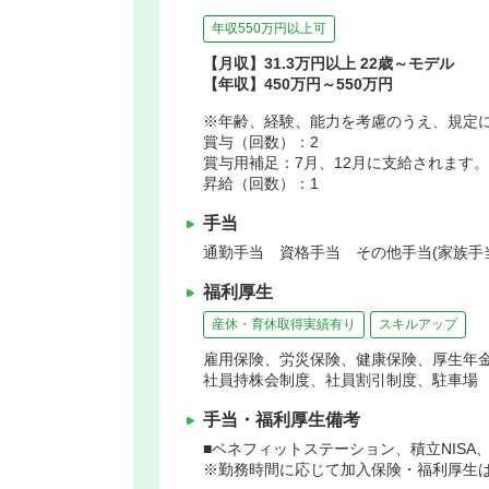
年収550万円以上可
【月収】31.3万円以上 22歳～モデル
【年収】450万円～550万円
※年齢、経験、能力を考慮のうえ、規定
賞与（回数）：2
賞与用補足：7月、12月に支給されます。
昇給（回数）：1
手当
通勤手当 資格手当 その他手当(家族手
福利厚生
産休・育休取得実績有り
スキルアップ
雇用保険、労災保険、健康保険、厚生年
社員持株会制度、社員割引制度、駐車場
手当・福利厚生備考
■ベネフィットステーション、積立NIS
※勤務時間に応じて加入保険・福利厚生は