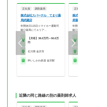
正社員
調剤薬局
正社員
調剤薬局
株式会社スパーテル てまり薬
株式会社スパーテル てま
局武蔵店
府薬局
年間休日115日☆マイカー通勤可
年間休日115日☆マイカー通
能◎薬局にてエリア…
能◎薬局にてエリア…
【月収】38.0万円～50.0万
【月収】38.0万円～50.
円
円
石川県 金沢市
石川県 金沢市
IRいしかわ鉄道 金沢駅
IRいしかわ鉄道 西金沢
近隣の同じ路線の別の薬剤師求人