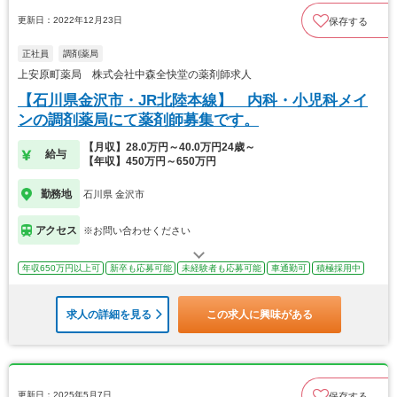
更新日：2022年12月23日
保存する
正社員
調剤薬局
上安原町薬局 株式会社中森全快堂の薬剤師求人
【石川県金沢市・JR北陸本線】 内科・小児科メイ
ンの調剤薬局にて薬剤師募集です。
【月収】28.0万円～40.0万円24歳～
給与
【年収】450万円～650万円
勤務地
石川県 金沢市
アクセス
※お問い合わせください
年収650万円以上可
新卒も応募可能
未経験者も応募可能
車通勤可
積極採用中
求人の詳細を見る
この求人に興味がある
更新日：2025年5月7日
保存する