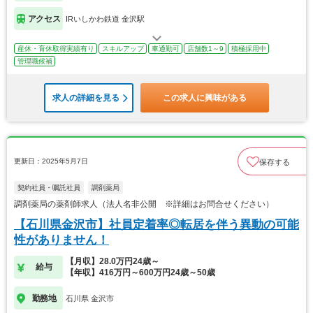
アクセス
IRいしかわ鉄道 金沢駅
産休・育休取得実績有り
スキルアップ
車通勤可
店舗数1～9
積極採用中
管理職候補
求人の詳細を見る
この求人に興味がある
更新日：2025年5月7日
保存する
契約社員・嘱託社員
調剤薬局
調剤薬局の薬剤師求人（法人名非公開 ※詳細はお問合せください）
【石川県金沢市】社員定着率◎転居を伴う異動の可能
性がありません！
【月収】28.0万円24歳～
給与
【年収】416万円～600万円24歳～50歳
勤務地
石川県 金沢市