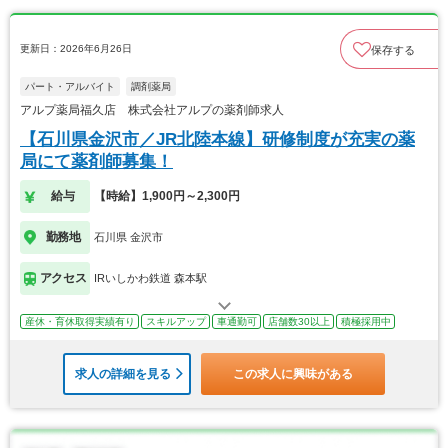
更新日：2026年6月26日
保存する
パート・アルバイト
調剤薬局
アルプ薬局福久店 株式会社アルプの薬剤師求人
【石川県金沢市／JR北陸本線】研修制度が充実の薬
局にて薬剤師募集！
給与
【時給】1,900円～2,300円
勤務地
石川県 金沢市
アクセス
IRいしかわ鉄道 森本駅
産休・育休取得実績有り
スキルアップ
車通勤可
店舗数30以上
積極採用中
求人の詳細を見る
この求人に興味がある