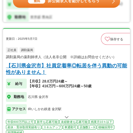
更新日：2025年5月7日
保存する
正社員
調剤薬局
調剤薬局の薬剤師求人（法人名非公開 ※詳細はお問合せください）
【石川県金沢市】社員定着率◎転居を伴う異動の可能
性がありません！
【月収】28.0万円24歳～
給与
【年収】416万円～600万円24歳～50歳
勤務地
石川県 金沢市
アクセス
IRいしかわ鉄道 金沢駅
年収600万円以上可
新卒も応募可能
未経験者も応募可能
残業月10ｈ以下
産休・育休取得実績有り
スキルアップ
車通勤可
店舗数1～9
積極採用中
管理職候補