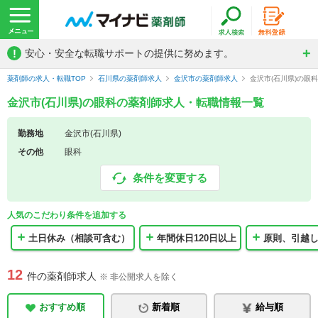
!
安心・安全な転職サポートの提供に努めます。
薬剤師の求人・転職TOP
石川県の薬剤師求人
金沢市の薬剤師求人
金沢市(石川県)の眼
金沢市(石川県)の眼科の薬剤師求人・転職情報一覧
勤務地
金沢市(石川県)
その他
眼科
条件を変更する
人気のこだわり条件を追加する
土日休み（相談可含む）
年間休日120日以上
原則、引越
12
件の薬剤師求人
※ 非公開求人を除く
おすすめ順
新着順
給与順