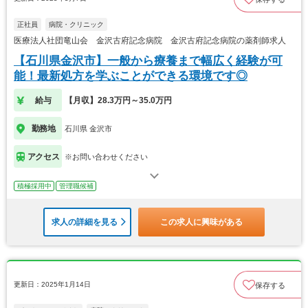
正社員
病院・クリニック
医療法人社団竜山会 金沢古府記念病院 金沢古府記念病院の薬剤師求人
【石川県金沢市】一般から療養まで幅広く経験が可
能！最新処方を学ぶことができる環境です◎
給与
【月収】28.3万円～35.0万円
勤務地
石川県 金沢市
アクセス
※お問い合わせください
積極採用中
管理職候補
求人の詳細を見る
この求人に興味がある
更新日：2025年1月14日
保存する