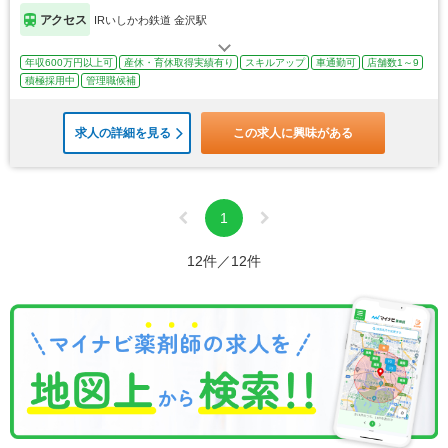
アクセス
IRいしかわ鉄道 金沢駅
年収600万円以上可
産休・育休取得実績有り
スキルアップ
車通勤可
店舗数1～9
積極採用中
管理職候補
求人の詳細を見る
この求人に興味がある
1
12件／12件