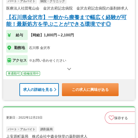
パート・アルバイト
病院・クリニック
医療法人社団竜山会 金沢古府記念病院 金沢古府記念病院の薬剤師求人
【石川県金沢市】一般から療養まで幅広く経験が可
能！最新処方を学ぶことができる環境です◎
給与
【時給】1,800円～2,100円
勤務地
石川県 金沢市
アクセス
※お問い合わせください
車通勤可
積極採用中
求人の詳細を見る
この求人に興味がある
更新日：2022年12月23日
保存する
パート・アルバイト
調剤薬局
上安原町薬局 株式会社中森全快堂の薬剤師求人