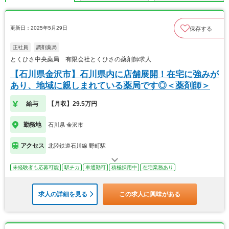
更新日：2025年5月29日
保存する
正社員
調剤薬局
とくひさ中央薬局 有限会社とくひさの薬剤師求人
【石川県金沢市】石川県内に店舗展開！在宅に強みが
あり、地域に親しまれている薬局です◎＜薬剤師＞
給与
【月収】29.5万円
勤務地
石川県 金沢市
アクセス
北陸鉄道石川線 野町駅
未経験者も応募可能
駅チカ
車通勤可
積極採用中
在宅業務あり
求人の詳細を見る
この求人に興味がある