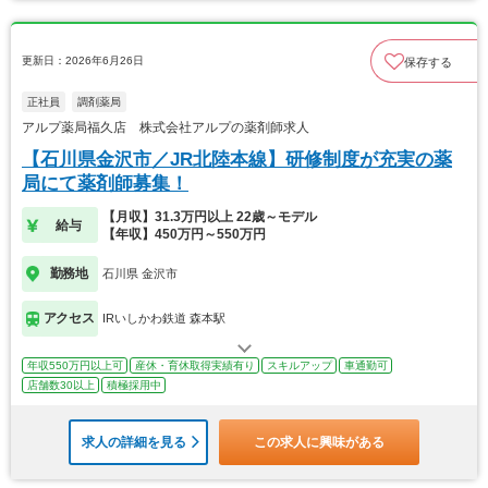
更新日：2026年6月26日
保存する
正社員
調剤薬局
アルプ薬局福久店 株式会社アルプの薬剤師求人
【石川県金沢市／JR北陸本線】研修制度が充実の薬
局にて薬剤師募集！
【月収】31.3万円以上 22歳～モデル
給与
【年収】450万円～550万円
勤務地
石川県 金沢市
アクセス
IRいしかわ鉄道 森本駅
年収550万円以上可
産休・育休取得実績有り
スキルアップ
車通勤可
店舗数30以上
積極採用中
求人の詳細を見る
この求人に興味がある