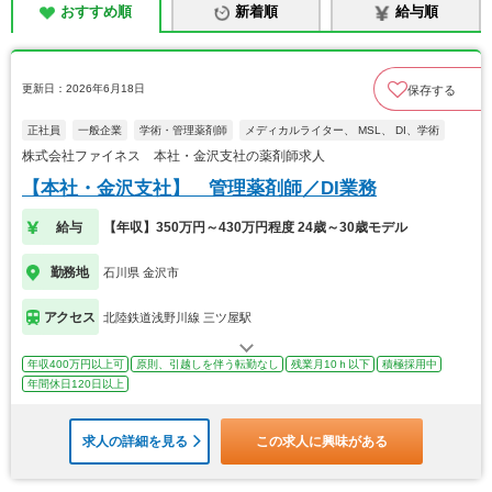
おすすめ順
新着順
給与順
更新日：2026年6月18日
保存する
正社員
一般企業
学術・管理薬剤師
メディカルライター、 MSL、 DI、学術
株式会社ファイネス 本社・金沢支社の薬剤師求人
【本社・金沢支社】 管理薬剤師／DI業務
給与
【年収】350万円～430万円程度 24歳～30歳モデル
勤務地
石川県 金沢市
アクセス
北陸鉄道浅野川線 三ツ屋駅
年収400万円以上可
原則、引越しを伴う転勤なし
残業月10ｈ以下
積極採用中
年間休日120日以上
求人の詳細を見る
この求人に興味がある