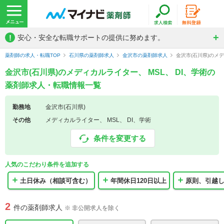
!
安心・安全な転職サポートの提供に努めます。
薬剤師の求人・転職TOP
石川県の薬剤師求人
金沢市の薬剤師求人
金沢市(石川県)のメ
金沢市(石川県)のメディカルライター、 MSL、 DI、学術の
薬剤師求人・転職情報一覧
勤務地
金沢市(石川県)
その他
メディカルライター、 MSL、 DI、学術
条件を変更する
人気のこだわり条件を追加する
土日休み（相談可含む）
年間休日120日以上
原則、引越
2
件の薬剤師求人
※ 非公開求人を除く