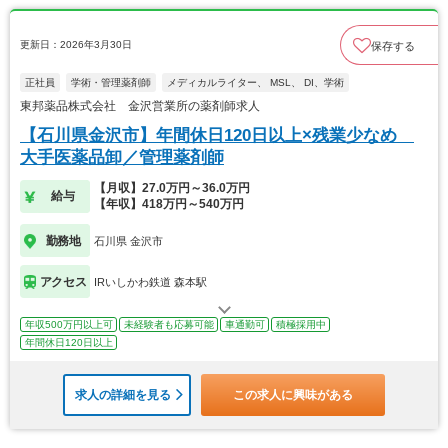
更新日：2026年3月30日
保存する
正社員
学術・管理薬剤師
メディカルライター、 MSL、 DI、学術
東邦薬品株式会社 金沢営業所の薬剤師求人
【石川県金沢市】年間休日120日以上×残業少なめ
大手医薬品卸／管理薬剤師
【月収】27.0万円～36.0万円
給与
【年収】418万円～540万円
勤務地
石川県 金沢市
アクセス
IRいしかわ鉄道 森本駅
年収500万円以上可
未経験者も応募可能
車通勤可
積極採用中
年間休日120日以上
求人の詳細を見る
この求人に興味がある