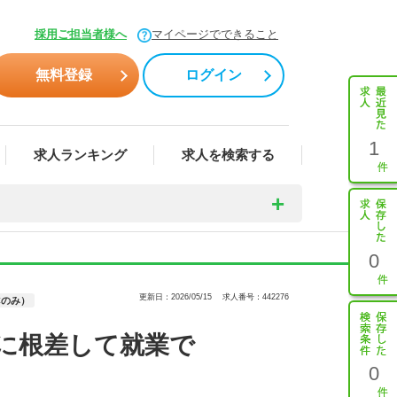
採用ご担当者様へ
マイページでできること
無料登録
ログイン
1
求人ランキング
求人を検索する
0
更新日：2026/05/15
求人番号：442276
Cのみ）
に根差して就業で
0