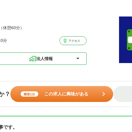
分（休憩60分）
0分
アクセス
法人情報
か？
この求人に興味がある
簡単1分
事です。