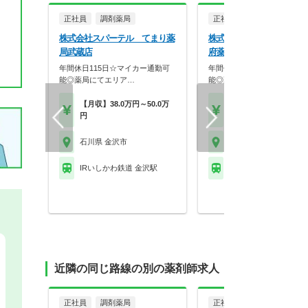
正社員
調剤薬局
正社員
調剤薬局
株式会社スパーテル てまり薬
株式会社スパーテル てま
局武蔵店
府薬局
年間休日115日☆マイカー通勤可
年間休日115日☆マイカー通
能◎薬局にてエリア…
能◎薬局にてエリア…
【月収】38.0万円～50.0万
【月収】38.0万円～50.
円
円
石川県 金沢市
石川県 金沢市
IRいしかわ鉄道 金沢駅
IRいしかわ鉄道 西金沢
近隣の同じ路線の別の薬剤師求人
正社員
調剤薬局
正社員
調剤薬局