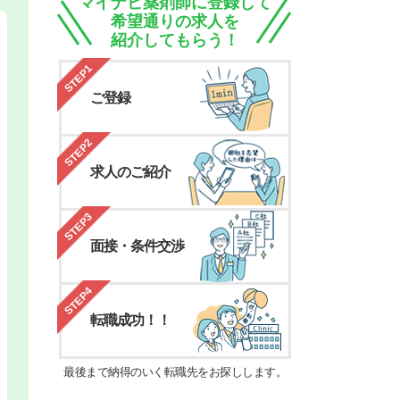
マイナビ薬剤師に登録して
希望通りの求人を
紹介してもらう！
STEP1
ご登録
STEP2
求人のご紹介
STEP3
面接・条件交渉
STEP4
転職成功！！
最後まで納得のいく転職先をお探しします。