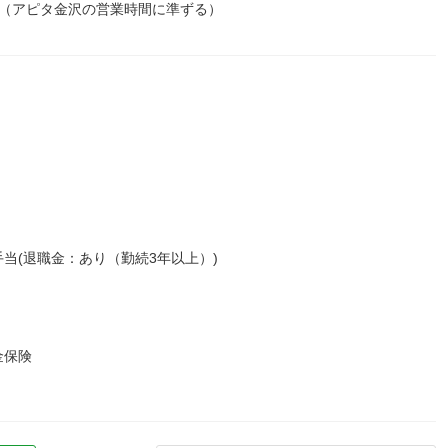
00（アピタ金沢の営業時間に準ずる）
当(退職金：あり（勤続3年以上）)
金保険