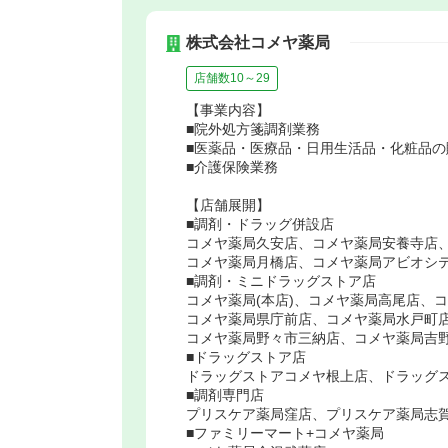
株式会社コメヤ薬局
店舗数10～29
【事業内容】
■院外処方箋調剤業務
■医薬品・医療品・日用生活品・化粧品の
■介護保険業務
【店舗展開】
■調剤・ドラッグ併設店
コメヤ薬局久安店、コメヤ薬局安養寺店
コメヤ薬局月橋店、コメヤ薬局アビオシ
■調剤・ミニドラッグストア店
コメヤ薬局(本店)、コメヤ薬局高尾店、
コメヤ薬局県庁前店、コメヤ薬局水戸町
コメヤ薬局野々市三納店、コメヤ薬局吉
■ドラッグストア店
ドラッグストアコメヤ根上店、ドラッグ
■調剤専門店
プリスケア薬局窪店、プリスケア薬局志
■ファミリーマート+コメヤ薬局