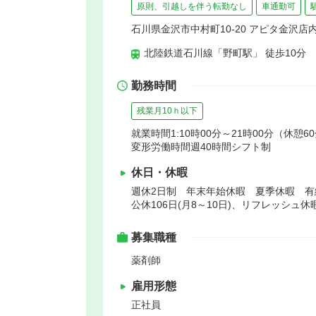
原則、引越しを伴う転勤なし
車通勤可
石川県金沢市中村町10-20 アピタ金沢店
北陸鉄道石川線「野町駅」 徒歩10分
勤務時間
残業月10ｈ以下
就業時間1:10時00分～21時00分（休憩6
変形労働時間週40時間シフト制
休日・休暇
週休2日制 年末年始休暇 夏季休暇 
公休106日(月8～10日)、リフレッシュ休
募集職種
薬剤師
雇用形態
正社員