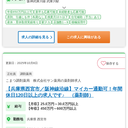
阪神武庫川線 武庫川駅
年収650万円以上可
新卒も応募可能
未経験者も応募可能
原則、引越しを伴う転勤なし
残業月10ｈ以下
住宅補助（手当）あり
産休・育休取得実績有り
駅チカ
店舗数1～9
積極採用中
求人の詳細を見る
この求人に興味がある
更新日：2025年10月8日
保存する
正社員
調剤薬局
こまつ調剤薬局 株式会社サン薬局の薬剤師求人
【兵庫県西宮市／阪神線沿線】マイカー通勤可！年間
休日120日以上の求人です♪ （薬剤師）
【月収】25.0万円～30.0万円以上
給与
【年収】450万円～600万円以上
勤務地
兵庫県 西宮市