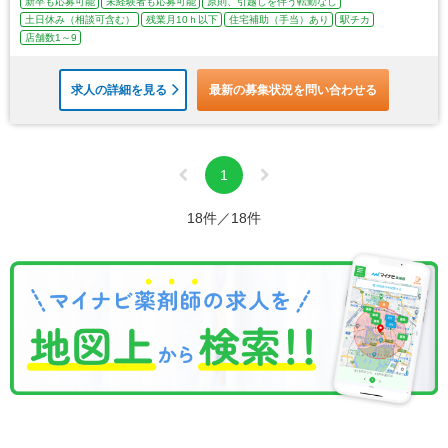
新卒も応募可能
未経験者も応募可能
原則、引越しを伴う転勤なし
土日休み（相談可含む）
残業月10ｈ以下
住宅補助（手当）あり
駅チカ
店舗数1～9
求人の詳細を見る
最新の募集状況を問い合わせる
1
18件／18件