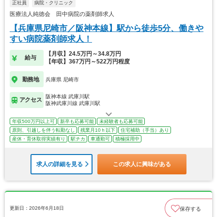
正社員
病院・クリニック
医療法人純徳会 田中病院の薬剤師求人
【兵庫県尼崎市／阪神本線】駅から徒歩5分、働きや
すい病院薬剤師求人！
【月収】24.5万円～34.8万円
給与
【年収】367万円～522万円程度
勤務地
兵庫県 尼崎市
阪神本線 武庫川駅
アクセス
阪神武庫川線 武庫川駅
年収500万円以上可
新卒も応募可能
未経験者も応募可能
原則、引越しを伴う転勤なし
残業月10ｈ以下
住宅補助（手当）あり
産休・育休取得実績有り
駅チカ
車通勤可
積極採用中
求人の詳細を見る
この求人に興味がある
更新日：2026年6月18日
保存する