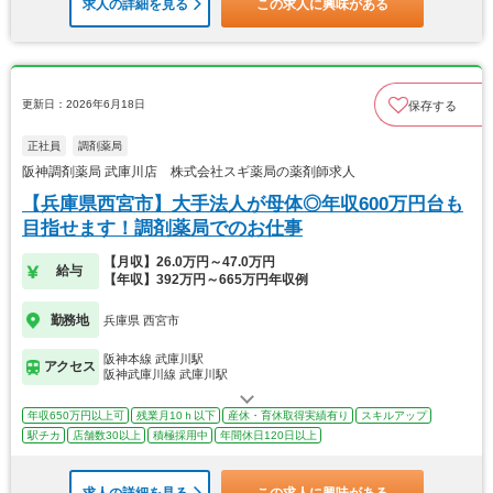
求人の詳細を見る
この求人に興味がある
更新日：2026年6月18日
保存する
正社員
調剤薬局
阪神調剤薬局 武庫川店 株式会社スギ薬局の薬剤師求人
【兵庫県西宮市】大手法人が母体◎年収600万円台も
目指せます！調剤薬局でのお仕事
【月収】26.0万円～47.0万円
給与
【年収】392万円～665万円年収例
勤務地
兵庫県 西宮市
阪神本線 武庫川駅
アクセス
阪神武庫川線 武庫川駅
年収650万円以上可
残業月10ｈ以下
産休・育休取得実績有り
スキルアップ
駅チカ
店舗数30以上
積極採用中
年間休日120日以上