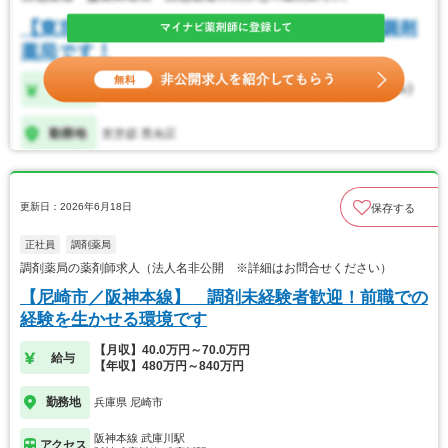
更新日：2026年6月18日
保存する
正社員
調剤薬局
調剤薬局の薬剤師求人（法人名非公開 ※詳細はお問合せください）
【尼崎市／阪神本線】 調剤未経験者歓迎！前職での
経験を生かせる環境です
【月収】40.0万円～70.0万円
給与
【年収】480万円～840万円
勤務地
兵庫県 尼崎市
阪神本線 武庫川駅
アクセス