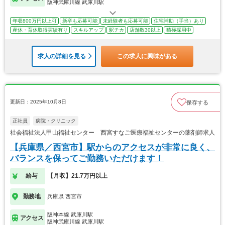
阪神武庫川線 武庫川駅
年収800万円以上可
新卒も応募可能
未経験者も応募可能
住宅補助（手当）あり
産休・育休取得実績有り
スキルアップ
駅チカ
店舗数30以上
積極採用中
求人の詳細を見る
この求人に興味がある
更新日：2025年10月8日
保存する
正社員
病院・クリニック
社会福祉法人甲山福祉センター 西宮すなご医療福祉センターの薬剤師求人
【兵庫県／西宮市】駅からのアクセスが非常に良く、
バランスを保ってご勤務いただけます！
給与
【月収】21.7万円以上
勤務地
兵庫県 西宮市
阪神本線 武庫川駅
アクセス
阪神武庫川線 武庫川駅