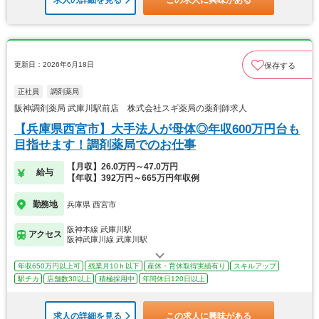
求人の詳細を見る
この求人に興味がある
更新日：2026年6月18日
保存する
正社員
調剤薬局
阪神調剤薬局 武庫川駅前店 株式会社スギ薬局の薬剤師求人
【兵庫県西宮市】大手法人が母体◎年収600万円台も
目指せます！調剤薬局でのお仕事
【月収】26.0万円～47.0万円
給与
【年収】392万円～665万円年収例
勤務地
兵庫県 西宮市
阪神本線 武庫川駅
アクセス
阪神武庫川線 武庫川駅
年収650万円以上可
残業月10ｈ以下
産休・育休取得実績有り
スキルアップ
駅チカ
店舗数30以上
積極採用中
年間休日120日以上
求人の詳細を見る
この求人に興味がある