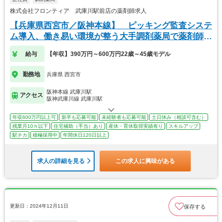
株式会社フロンティア 武庫川駅前店の薬剤師求人
【兵庫県西宮市／阪神本線】 ピッキング監査システ
ム導入、働き易い環境が整う大手調剤薬局で薬剤師募
集☆
給与
【年収】390万円～600万円22歳～45歳モデル
勤務地
兵庫県 西宮市
阪神本線 武庫川駅
アクセス
阪神武庫川線 武庫川駅
年収600万円以上可
新卒も応募可能
未経験者も応募可能
土日休み（相談可含む）
残業月10ｈ以下
住宅補助（手当）あり
産休・育休取得実績有り
スキルアップ
駅チカ
積極採用中
年間休日120日以上
求人の詳細を見る
この求人に興味がある
更新日：2024年12月11日
保存する