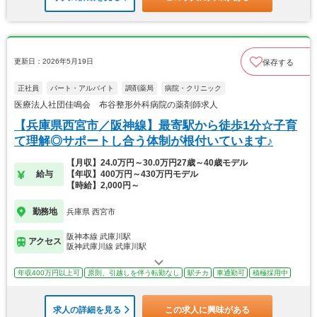
更新日：2026年5月19日
保存する
正社員
パート・アルバイト
調剤薬局
病院・クリニック
医療法人社団佳鳴会 布谷整形外科病院の薬剤師求人
【兵庫県西宮市／阪神線】最寄駅から徒歩1分☆子育
て理解◎サポートし合う体制が根付いています♪
【月収】24.0万円～30.0万円27歳～40歳モデル
給与
【年収】400万円～430万円モデル
【時給】2,000円～
勤務地
兵庫県 西宮市
阪神本線 武庫川駅
アクセス
阪神武庫川線 武庫川駅
年収400万円以上可
原則、引越しを伴う転勤なし
駅チカ
車通勤可
積極採用中
求人の詳細を見る
この求人に興味がある