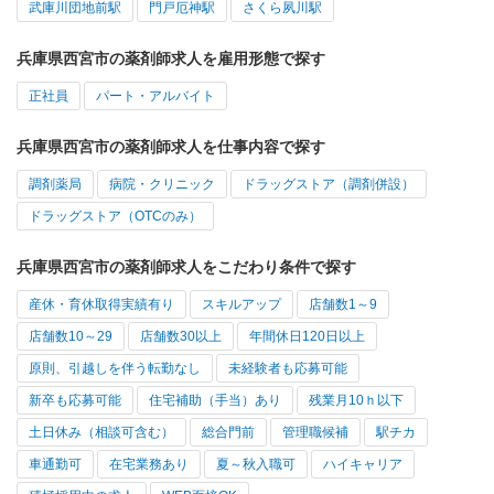
武庫川団地前駅
門戸厄神駅
さくら夙川駅
兵庫県西宮市の薬剤師求人を雇用形態で探す
正社員
パート・アルバイト
兵庫県西宮市の薬剤師求人を仕事内容で探す
調剤薬局
病院・クリニック
ドラッグストア（調剤併設）
ドラッグストア（OTCのみ）
兵庫県西宮市の薬剤師求人をこだわり条件で探す
産休・育休取得実績有り
スキルアップ
店舗数1～9
店舗数10～29
店舗数30以上
年間休日120日以上
原則、引越しを伴う転勤なし
未経験者も応募可能
新卒も応募可能
住宅補助（手当）あり
残業月10ｈ以下
土日休み（相談可含む）
総合門前
管理職候補
駅チカ
車通勤可
在宅業務あり
夏～秋入職可
ハイキャリア