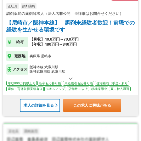
正社員
調剤薬局
調剤薬局の薬剤師求人（法人名非公開 ※詳細はお問合せください）
【尼崎市／阪神本線】 調剤未経験者歓迎！前職での
経験を生かせる環境です
【月収】40.0万円～70.0万円
給与
【年収】480万円～840万円
勤務地
兵庫県 尼崎市
阪神本線 武庫川駅
アクセス
阪神武庫川線 武庫川駅
年収800万円以上可
新卒も応募可能
未経験者も応募可能
住宅補助（手当）あり
産休・育休取得実績有り
スキルアップ
店舗数30以上
積極採用中
夏～秋入職可
求人の詳細を見る
この求人に興味がある