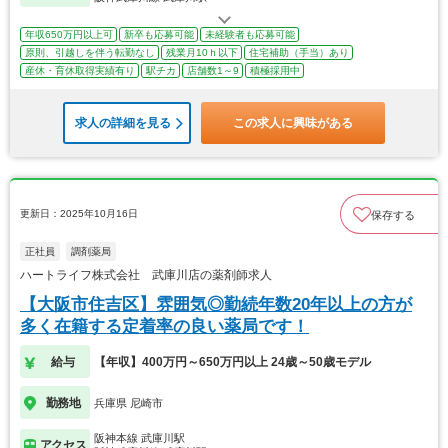
年収650万円以上可
新卒も応募可能
未経験者も応募可能
原則、引越しを伴う転勤なし
残業月10ｈ以下
住宅補助（手当）あり
産休・育休取得実績有り
駅チカ
店舗数1～9
積極採用中
求人の詳細を見る
この求人に興味がある
更新日：2025年10月16日
保存する
正社員
調剤薬局
ハートライフ株式会社 武庫川店の薬剤師求人
【大阪市住吉区】雰囲気◎勤続年数20年以上の方が
多く在籍する定着率の良い薬局です！
給与
【年収】400万円～650万円以上 24歳～50歳モデル
勤務地
兵庫県 尼崎市
阪神本線 武庫川駅
アクセス