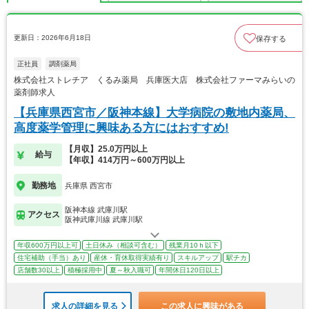
更新日：2026年6月18日
保存する
正社員
調剤薬局
株式会社ストレチア くるみ薬局 兵庫医大店 株式会社ファーマみらいの
薬剤師求人
【兵庫県西宮市／阪神本線】大学病院の敷地内薬局、
高度薬学管理に興味ある方にはおすすめ!
【月収】25.0万円以上
給与
【年収】414万円～600万円以上
勤務地
兵庫県 西宮市
阪神本線 武庫川駅
アクセス
阪神武庫川線 武庫川駅
年収600万円以上可
土日休み（相談可含む）
残業月10ｈ以下
住宅補助（手当）あり
産休・育休取得実績有り
スキルアップ
駅チカ
店舗数30以上
積極採用中
夏～秋入職可
年間休日120日以上
求人の詳細を見る
この求人に興味がある