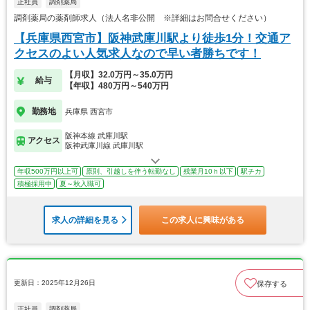
正社員
調剤薬局
調剤薬局の薬剤師求人（法人名非公開 ※詳細はお問合せください）
【兵庫県西宮市】阪神武庫川駅より徒歩1分！交通ア
クセスのよい人気求人なので早い者勝ちです！
【月収】32.0万円～35.0万円
給与
【年収】480万円～540万円
勤務地
兵庫県 西宮市
阪神本線 武庫川駅
アクセス
阪神武庫川線 武庫川駅
年収500万円以上可
原則、引越しを伴う転勤なし
残業月10ｈ以下
駅チカ
積極採用中
夏～秋入職可
求人の詳細を見る
この求人に興味がある
更新日：2025年12月26日
保存する
正社員
調剤薬局