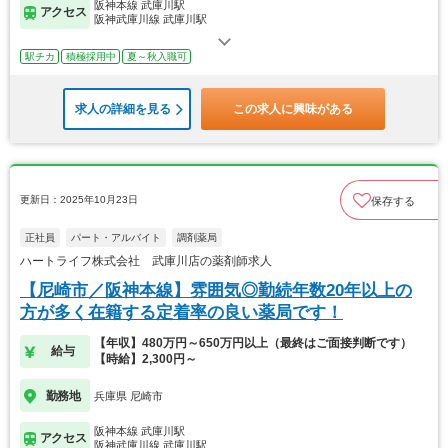
阪神本線 武庫川駅
アクセス
阪神武庫川線 武庫川駅
駅チカ
積極採用中
夏～秋入職可
求人の詳細を見る
この求人に興味がある
更新日：2025年10月23日
保存する
正社員
パート・アルバイト
調剤薬局
ハートライフ株式会社 武庫川店の薬剤師求人
【尼崎市／阪神本線】雰囲気◎勤続年数20年以上の
方が多く在籍する定着率の良い薬局です！
【年収】480万円～650万円以上（最終はご面接判断です）
給与
【時給】2,300円～
勤務地
兵庫県 尼崎市
阪神本線 武庫川駅
アクセス
阪神武庫川線 武庫川駅