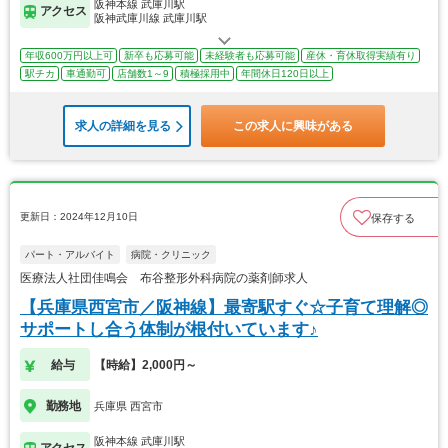
阪神本線 武庫川駅
アクセス
阪神武庫川線 武庫川駅
年収600万円以上可
新卒も応募可能
未経験者も応募可能
産休・育休取得実績有り
駅チカ
車通勤可
店舗数1～9
積極採用中
年間休日120日以上
求人の詳細を見る
この求人に興味がある
更新日：2024年12月10日
保存する
パート・アルバイト
病院・クリニック
医療法人社団佳鳴会 布谷整形外科病院の薬剤師求人
【兵庫県西宮市／阪神線】最寄駅すぐ☆子育て理解◎
サポートし合う体制が根付いています♪
給与
【時給】2,000円～
勤務地
兵庫県 西宮市
阪神本線 武庫川駅