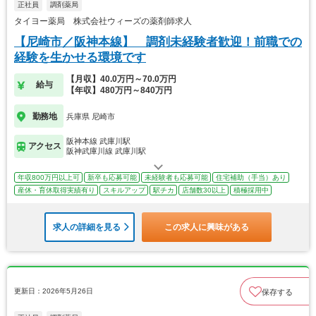
正社員
調剤薬局
タイヨー薬局 株式会社ウィーズの薬剤師求人
【尼崎市／阪神本線】 調剤未経験者歓迎！前職での
経験を生かせる環境です
【月収】40.0万円～70.0万円
給与
【年収】480万円～840万円
勤務地
兵庫県 尼崎市
阪神本線 武庫川駅
アクセス
阪神武庫川線 武庫川駅
年収800万円以上可
新卒も応募可能
未経験者も応募可能
住宅補助（手当）あり
産休・育休取得実績有り
スキルアップ
駅チカ
店舗数30以上
積極採用中
求人の詳細を見る
この求人に興味がある
更新日：2026年5月26日
保存する