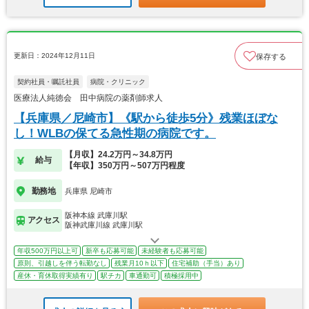
更新日：2024年12月11日
保存する
契約社員・嘱託社員
病院・クリニック
医療法人純徳会 田中病院の薬剤師求人
【兵庫県／尼崎市】《駅から徒歩5分》残業ほぼな
し！WLBの保てる急性期の病院です。
【月収】24.2万円～34.8万円
給与
【年収】350万円～507万円程度
勤務地
兵庫県 尼崎市
阪神本線 武庫川駅
アクセス
阪神武庫川線 武庫川駅
年収500万円以上可
新卒も応募可能
未経験者も応募可能
原則、引越しを伴う転勤なし
残業月10ｈ以下
住宅補助（手当）あり
産休・育休取得実績有り
駅チカ
車通勤可
積極採用中