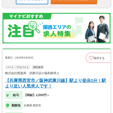
更新日：2026年5月26日
保存する
パート・アルバイト
調剤薬局
株式会社西薬局 武庫川店の薬剤師求人
【兵庫県西宮市／阪神武庫川線】駅より徒歩1分！駅
より近い人気求人です！
給与
【時給】2,000円～
勤務地
兵庫県 西宮市