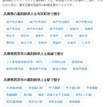
薬剤師のサイト「マイナビ薬剤師」では、希望通りの求人を無料でご紹介。大手
だから安心！厚生労働大臣認可の転職支援サービスです。
兵庫県の薬剤師求人を市区町村で探す
神戸市兵庫区
神戸市長田区
神戸市須磨区
神戸市垂水区
神戸市北区
神戸市中央区
神戸市西区
姫路市
尼崎市
明石市
西宮市
洲本市
芦屋市
伊丹市
相生市
豊岡市
加古川市
赤穂市
西脇市
宝塚市
三木市
兵庫県西宮市の薬剤師求人を路線で探す
ＪＲ東海道本線(米原－神戸)
ＪＲ福知山線
阪神本線
阪神武庫川線
阪急神戸本線
阪急今津線
阪急甲陽線
兵庫県西宮市の薬剤師求人を駅で探す
今津(阪神)駅
苦楽園口駅
甲子園駅
甲子園口駅
甲東園駅
香櫨園駅
夙川駅
鳴尾・武庫川女子大前駅
西宮(ＪＲ)駅
西宮(阪神)駅
西宮北口駅
西宮名塩駅
東鳴尾駅