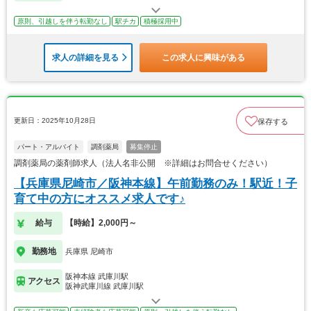
原則、引越しを伴う転勤なし
駅チカ
積極採用中
求人の詳細を見る
この求人に興味がある
更新日：2025年10月28日
保存する
パート・アルバイト
調剤薬局
募集停止
調剤薬局の薬剤師求人（法人名非公開 ※詳細はお問合せください）
【兵庫県尼崎市／阪神本線】午前勤務のみ！駅近！子
育て中の方にオススメ求人です♪
給与
【時給】2,000円～
勤務地
兵庫県 尼崎市
阪神本線 武庫川駅
アクセス
阪神武庫川線 武庫川駅