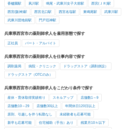
香櫨園駅
夙川駅
鳴尾・武庫川女子大前駅
西宮(ＪＲ)駅
西宮(阪神)駅
西宮北口駅
西宮名塩駅
東鳴尾駅
武庫川駅
武庫川団地前駅
門戸厄神駅
兵庫県西宮市の薬剤師求人を雇用形態で探す
正社員
パート・アルバイト
兵庫県西宮市の薬剤師求人を仕事内容で探す
調剤薬局
病院・クリニック
ドラッグストア（調剤併設）
ドラッグストア（OTCのみ）
兵庫県西宮市の薬剤師求人をこだわり条件で探す
産休・育休取得実績有り
スキルアップ
店舗数1～9
店舗数10～29
店舗数30以上
年間休日120日以上
原則、引越しを伴う転勤なし
未経験者も応募可能
新卒も応募可能
住宅補助（手当）あり
残業月10ｈ以下