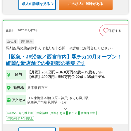
求人の詳細を見る
この求人に興味がある
更新日：2025年1月28日
保存する
正社員
調剤薬局
調剤薬局の薬剤師求人（法人名非公開 ※詳細はお問合せください）
【阪急・JR沿線／西宮市内】駅チカ10月オープン！
綺麗な新店舗での薬剤師の募集です
【月収】26.0万円～36.0万円22歳～35歳モデル
給与
【年収】400万円～550万円位 22歳～35歳モデル
勤務地
兵庫県 西宮市
ＪＲ東海道本線(米原－神戸) さくら夙川駅
アクセス
阪急神戸本線 夙川駅…ほか
年収550万円以上可
住宅補助（手当）あり
駅チカ
積極採用中
年間休日120日以上