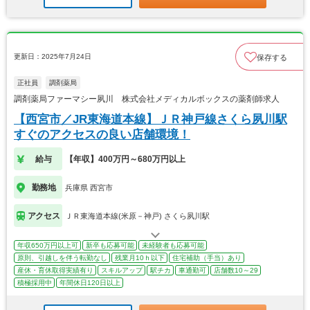
更新日：2025年7月24日
保存する
正社員
調剤薬局
調剤薬局ファーマシー夙川 株式会社メディカルボックスの薬剤師求人
【西宮市／JR東海道本線】ＪＲ神戸線さくら夙川駅
すぐのアクセスの良い店舗環境！
給与
【年収】400万円～680万円以上
勤務地
兵庫県 西宮市
アクセス
ＪＲ東海道本線(米原－神戸) さくら夙川駅
年収650万円以上可
新卒も応募可能
未経験者も応募可能
原則、引越しを伴う転勤なし
残業月10ｈ以下
住宅補助（手当）あり
産休・育休取得実績有り
スキルアップ
駅チカ
車通勤可
店舗数10～29
積極採用中
年間休日120日以上