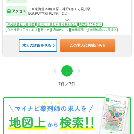
ＪＲ東海道本線(米原－神戸) さくら夙川駅
アクセス
阪急神戸本線 夙川駅…ほか
未経験者も応募可能
原則、引越しを伴う転勤なし
残業月10ｈ以下
住宅補助（手当）あり
駅チカ
店舗数1～9
積極採用中
年間休日120日以上
求人の詳細を見る
この求人に興味がある
1
7件／7件