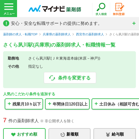
!
安心・安全な転職サポートの提供に努めます。
薬剤師の求人・転職TOP
兵庫県の薬剤師求人
西宮市の薬剤師求人
さくら夙川駅の薬剤
さくら夙川駅(兵庫県)の薬剤師求人・転職情報一覧
勤務地
さくら夙川駅(ＪＲ東海道本線(米原－神戸))
その他
指定なし
条件を変更する
人気のこだわり条件を追加する
残業月10ｈ以下
年間休日120日以上
土日休み（相談可含
7
件の薬剤師求人
※ 非公開求人を除く
おすすめ順
新着順
給与順