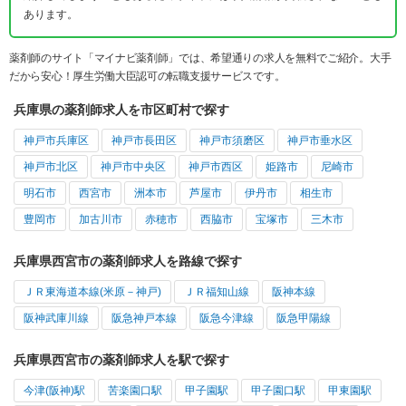
あります。
薬剤師のサイト「マイナビ薬剤師」では、希望通りの求人を無料でご紹介。大手
だから安心！厚生労働大臣認可の転職支援サービスです。
兵庫県の薬剤師求人を市区町村で探す
神戸市兵庫区
神戸市長田区
神戸市須磨区
神戸市垂水区
神戸市北区
神戸市中央区
神戸市西区
姫路市
尼崎市
明石市
西宮市
洲本市
芦屋市
伊丹市
相生市
豊岡市
加古川市
赤穂市
西脇市
宝塚市
三木市
兵庫県西宮市の薬剤師求人を路線で探す
ＪＲ東海道本線(米原－神戸)
ＪＲ福知山線
阪神本線
阪神武庫川線
阪急神戸本線
阪急今津線
阪急甲陽線
兵庫県西宮市の薬剤師求人を駅で探す
今津(阪神)駅
苦楽園口駅
甲子園駅
甲子園口駅
甲東園駅