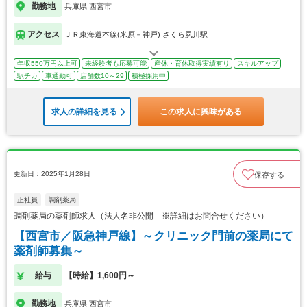
勤務地
兵庫県 西宮市
アクセス
ＪＲ東海道本線(米原－神戸) さくら夙川駅
年収550万円以上可
未経験者も応募可能
産休・育休取得実績有り
スキルアップ
駅チカ
車通勤可
店舗数10～29
積極採用中
求人の詳細を見る
この求人に興味がある
更新日：2025年1月28日
保存する
正社員
調剤薬局
調剤薬局の薬剤師求人（法人名非公開 ※詳細はお問合せください）
【西宮市／阪急神戸線】～クリニック門前の薬局にて
薬剤師募集～
給与
【時給】1,600円～
勤務地
兵庫県 西宮市