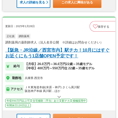
求人の詳細を見る
この求人に興味がある
更新日：2025年1月28日
保存する
正社員
調剤薬局
調剤薬局の薬剤師求人（法人名非公開 ※詳細はお問合せください）
【阪急・JR沿線／西宮市内】駅チカ！10月にはすぐ
お近くにもう1店舗OPEN予定です！
【月収】26.0万円～36.0万円22歳～35歳モデル
給与
【年収】400万円～550万円位 22歳～35歳モデル
勤務地
兵庫県 西宮市
ＪＲ東海道本線(米原－神戸) さくら夙川駅
アクセス
阪急神戸本線 夙川駅…ほか
年収550万円以上可
住宅補助（手当）あり
駅チカ
積極採用中
年間休日120日以上