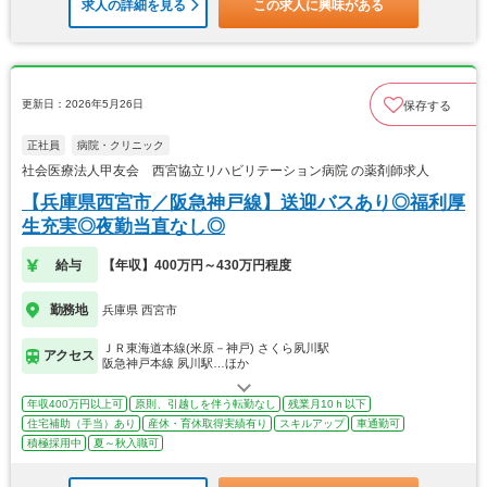
求人の詳細を見る
この求人に興味がある
更新日：2026年5月26日
保存する
正社員
病院・クリニック
社会医療法人甲友会 西宮協立リハビリテーション病院 の薬剤師求人
【兵庫県西宮市／阪急神戸線】送迎バスあり◎福利厚
生充実◎夜勤当直なし◎
給与
【年収】400万円～430万円程度
勤務地
兵庫県 西宮市
ＪＲ東海道本線(米原－神戸) さくら夙川駅
アクセス
阪急神戸本線 夙川駅…ほか
年収400万円以上可
原則、引越しを伴う転勤なし
残業月10ｈ以下
住宅補助（手当）あり
産休・育休取得実績有り
スキルアップ
車通勤可
積極採用中
夏～秋入職可